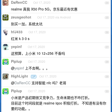
DaRenCC
Oct 17, 2020
24
realme 真我 X50 Pro 5G，京东最近有优惠
zeusgeohot
Oct 17, 2020 via Android
25
别买一加，系统太坑
hfJ433
Oct 17, 2020
26
红米 k 3 0 s
yepinf
Oct 17, 2020
27
这预算，上小米 10 12+256 不香吗
Piplup
Oct 17, 2020
28
@
yepinf
上不去啊。。。
HighLight
Oct 17, 2020
OP
29
@
DaRenCC
支持智能 nfc 吗？老哥
Piplup
Oct 17, 2020
30
小米是产品初期很又竞争力，生命末期也不咋打折。
目前这个时间段就是 realme iqoo 积极打折。 不知道有没有你
要的功能。。