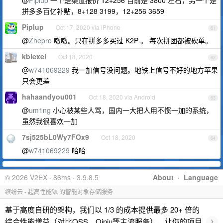
@
Piplup
一个是渠道报价 12+256 目前是 3800 左右，另一个是
拼多多百亿补贴，8+128 3199，12+256 3659
Piplup
Oct 17, 2020 via iPhone
61
@
Zhepro
嗷嗷。只在拼多多买过 K2P 。 每次拼团都被砍单。
kblexel
Oct 18, 2020
62
@
w741069229
我一加信号没问题。地铁上信号不好的地方苹果
只会更差
hahaandyou001
Oct 18, 2020 via Android
63
@
um1ng
小心被某些人骂，国内一大把人用不惯一加的系统，
虽然我很喜欢一加
7sj525bL0Wy7FOx9
Oct 18, 2020
64
@
w741069229
哈哈
© 2026 V2EX · 86ms · 3.9.8.5
About
·
Language
缤纷云 - 超高性能🚀 的智能对象存储服务
基于高度自研的架构，我们以 1/3 的成本提供最多 20+ 倍的
›
综合性能增益（对比OSS、Qiniu等主流服务），让你的项目