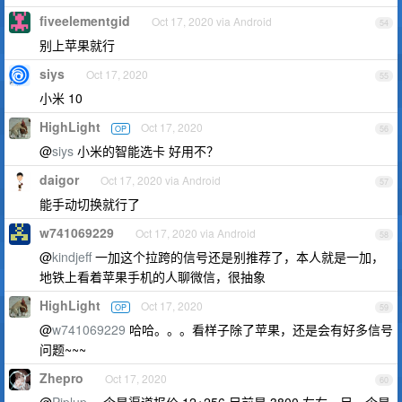
fiveelementgid
Oct 17, 2020 via Android
54
别上苹果就行
siys
Oct 17, 2020
55
小米 10
HighLight
Oct 17, 2020
OP
56
@
siys
小米的智能选卡 好用不？
daigor
Oct 17, 2020 via Android
57
能手动切换就行了
w741069229
Oct 17, 2020 via Android
58
@
kindjeff
一加这个拉跨的信号还是别推荐了，本人就是一加，
地铁上看着苹果手机的人聊微信，很抽象
HighLight
Oct 17, 2020
OP
59
@
w741069229
哈哈。。。看样子除了苹果，还是会有好多信号
问题~~~
Zhepro
Oct 17, 2020
60