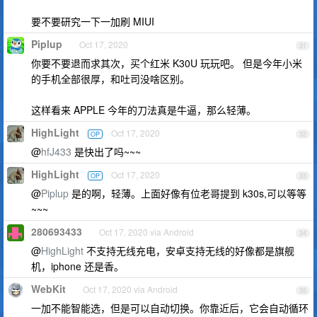
要不要研究一下一加刷 MIUI
Piplup
Oct 17, 2020
31
你要不要退而求其次，买个红米 K30U 玩玩吧。 但是今年小米
的手机全部很厚，和吐司没啥区别。
这样看来 APPLE 今年的刀法真是牛逼，那么轻薄。
HighLight
Oct 17, 2020
OP
32
@
hfJ433
是快出了吗~~~
HighLight
Oct 17, 2020
OP
33
@
Piplup
是的啊，轻薄。上面好像有位老哥提到 k30s,可以等等
~~~
280693433
Oct 17, 2020 via Android
34
@
HighLight
不支持无线充电，安卓支持无线的好像都是旗舰
机，iphone 还是香。
WebKit
Oct 17, 2020 via Android
35
一加不能智能选，但是可以自动切换。你靠近后，它会自动循环