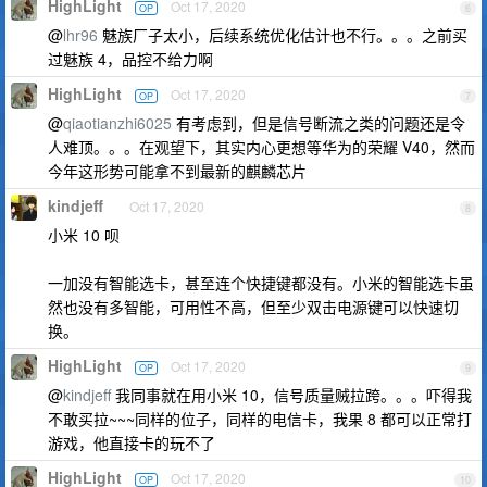
HighLight
Oct 17, 2020
OP
6
@
lhr96
魅族厂子太小，后续系统优化估计也不行。。。之前买
过魅族 4，品控不给力啊
HighLight
Oct 17, 2020
OP
7
@
qiaotianzhi6025
有考虑到，但是信号断流之类的问题还是令
人难顶。。。在观望下，其实内心更想等华为的荣耀 V40，然而
今年这形势可能拿不到最新的麒麟芯片
kindjeff
Oct 17, 2020
8
小米 10 呗
一加没有智能选卡，甚至连个快捷键都没有。小米的智能选卡虽
然也没有多智能，可用性不高，但至少双击电源键可以快速切
换。
HighLight
Oct 17, 2020
OP
9
@
kindjeff
我同事就在用小米 10，信号质量贼拉跨。。。吓得我
不敢买拉~~~同样的位子，同样的电信卡，我果 8 都可以正常打
游戏，他直接卡的玩不了
HighLight
Oct 17, 2020
OP
10