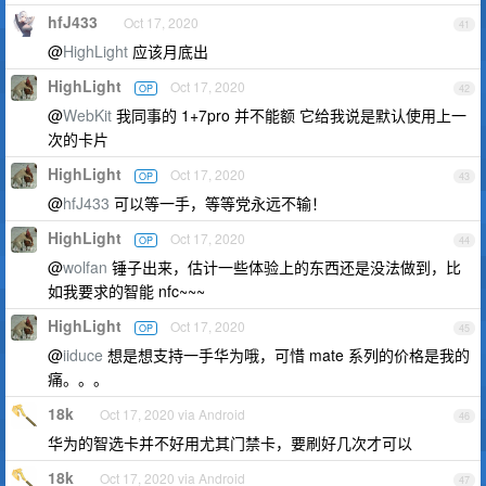
hfJ433
Oct 17, 2020
41
@
HighLight
应该月底出
HighLight
Oct 17, 2020
OP
42
@
WebKit
我同事的 1+7pro 并不能额 它给我说是默认使用上一
次的卡片
HighLight
Oct 17, 2020
OP
43
@
hfJ433
可以等一手，等等党永远不输！
HighLight
Oct 17, 2020
OP
44
@
wolfan
锤子出来，估计一些体验上的东西还是没法做到，比
如我要求的智能 nfc~~~
HighLight
Oct 17, 2020
OP
45
@
iiduce
想是想支持一手华为哦，可惜 mate 系列的价格是我的
痛。。。
18k
Oct 17, 2020 via Android
46
华为的智选卡并不好用尤其门禁卡，要刷好几次才可以
18k
Oct 17, 2020 via Android
47