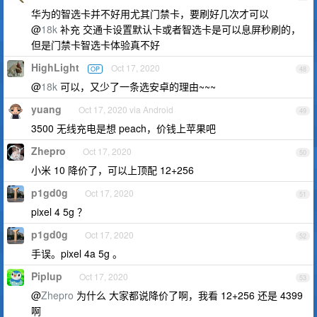
华为的智选卡并不好用尤其门禁卡，要刷好几次才可以
@
18k
补充 交通卡设置默认卡或者智选卡是可以息屏秒刷的，
但是门禁卡智选卡体验真不好
HighLight
Oct 17, 2020
OP
48
@
18k
可以，又少了一条选安卓的理由~~~
yuang
Oct 17, 2020 via Android
49
3500 无线充电是想 peach，价钱上苹果吧
Zhepro
Oct 17, 2020
50
小米 10 降价了，可以上顶配 12+256
p1gd0g
Oct 17, 2020
51
pixel 4 5g ？
p1gd0g
Oct 17, 2020
52
手误。pixel 4a 5g 。
Piplup
Oct 17, 2020
53
@
Zhepro
为什么 大家都说降价了啊，我看 12+256 还是 4399
啊