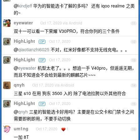
@
kindjeff
华为的智能选卡了解的多吗？ 还有 iqoo realme 之类
的~
eyewater
Oct 17, 2020 via Android
11
双十一可以看一下荣耀 V30PRO，符合你列的三个条件
HighLight
Oct 17, 2020
OP
12
@
qiaotianzhi6025
不对，红米好像都不支持无线充电。。。
HighLight
Oct 17, 2020
OP
13
@
eyewater
机型太老了。。。想追一手 V40pro，但遥遥无期，
而且不知道会不会给到最新的麒麟芯片~~~
qnyh
Oct 17, 2020 via Android
14
三星 s10 在用 狗东 3500 入的 除了电池拉胯以外其他符合
HighLight
Oct 17, 2020
OP
15
@
qnyh
三星的智能选卡好用吗？主要是在公交卡和门禁卡之间
需要即刷即用，不要手动切换
um1ng
Oct 17, 2020
1
16
一加 8T