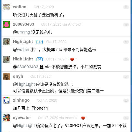
wolfan
Oct 17, 2020
17
听说过几天锤子要出新机了。
280693433
Oct 17, 2020 via Android
18
@
um1ng
没无线充电
HighLight
Oct 17, 2020
OP
19
@
wolfan
小厂，大概率 nfc 都做不到智能选卡
HighLight
Oct 17, 2020
1
OP
20
@
280693433
且 nfc 不能智能选卡，小厂的悲哀
qnyh
Oct 17, 2020
21
@
HighLight
应该是没有智能选卡
可以设置默认卡直接刷，但是只能公交门禁二选一
xinhugo
Oct 17, 2020
22
加几百上 iPhone11
eyewater
Oct 17, 2020 via Android
1
23
@
HighLight
确实有点老了，V40PRO 应该还早，一加 8T 不错