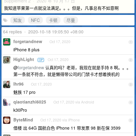
Supplement 2 · 2020 年 10 月 17 日
我知道苹果第一点就没法满足。。。但是，凡事总有不如意啊
知友
NFC
卡顿
尽量
64 replies
•
2020-10-18 19:05:50 +08:00
forgetandnew
Oct 17, 2020
1
iPhone 8 plus
HighLight
Oct 17, 2020
OP
2
@
forgetandnew
认真的吗？老哥，我现在就是手持 8 啊。。。
第一条就不符合，就是懒得带公司的门禁卡才想着换机的
lhr96
Oct 17, 2020
3
魅族 17 pro
qiaotianzhi6025
Oct 17, 2020 via Android
4
k30Pro
ByteMind
Oct 17, 2020 via iPhone
5
借楼 出 64G 国航白色 iPhone 11 带发票 98 新在保 3599