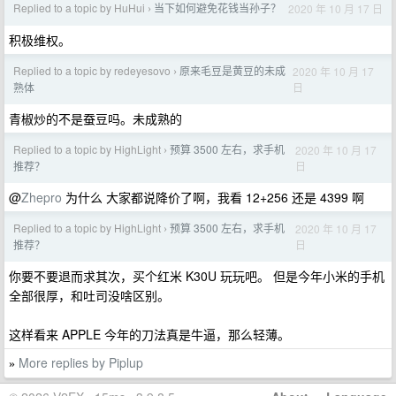
Replied to a topic by HuHui
当下如何避免花钱当孙子？
2020 年 10 月 17 日
›
积极维权。
Replied to a topic by redeyesovo
原来毛豆是黄豆的未成
2020 年 10 月 17
›
日
熟体
青椒炒的不是蚕豆吗。未成熟的
Replied to a topic by HighLight
预算 3500 左右，求手机
2020 年 10 月 17
›
日
推荐？
@
Zhepro
为什么 大家都说降价了啊，我看 12+256 还是 4399 啊
Replied to a topic by HighLight
预算 3500 左右，求手机
2020 年 10 月 17
›
日
推荐？
你要不要退而求其次，买个红米 K30U 玩玩吧。 但是今年小米的手机
全部很厚，和吐司没啥区别。
这样看来 APPLE 今年的刀法真是牛逼，那么轻薄。
More replies by Piplup
»