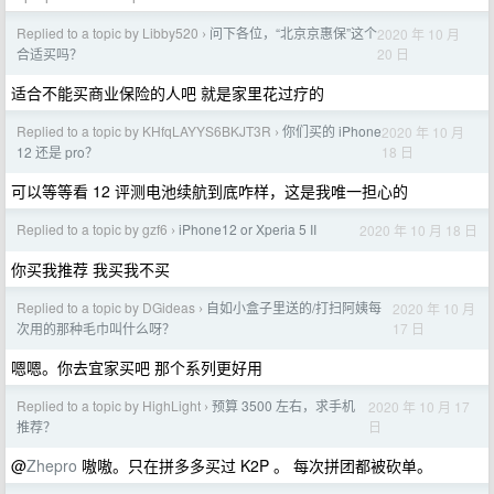
Replied to a topic by Libby520
问下各位，“北京京惠保”这个
2020 年 10 月
›
20 日
合适买吗？
适合不能买商业保险的人吧 就是家里花过疗的
Replied to a topic by KHfqLAYYS6BKJT3R
你们买的 iPhone
2020 年 10 月
›
18 日
12 还是 pro？
可以等等看 12 评测电池续航到底咋样，这是我唯一担心的
Replied to a topic by gzf6
iPhone12 or Xperia 5 II
2020 年 10 月 18 日
›
你买我推荐 我买我不买
Replied to a topic by DGideas
自如小盒子里送的/打扫阿姨每
2020 年 10 月
›
17 日
次用的那种毛巾叫什么呀？
嗯嗯。你去宜家买吧 那个系列更好用
Replied to a topic by HighLight
预算 3500 左右，求手机
2020 年 10 月 17
›
日
推荐？
@
Zhepro
嗷嗷。只在拼多多买过 K2P 。 每次拼团都被砍单。