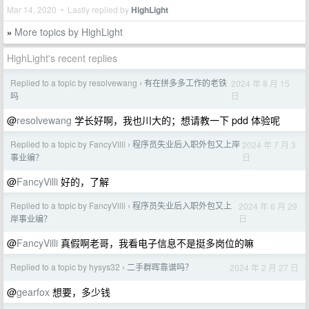
Mar 14, 2020 • Lastly replied by
HighLight
More topics by HighLight
»
HighLight's recent replies
Replied to a topic by resolvewang
有在拼多多工作的老铁
2024 年 8 月 15
›
日
吗
@
resolvewang
学长好啊，我也川大的；想请教一下 pdd 体验呢
Replied to a topic by FancyVilli
程序员失业后入职外包又上岸
2024 年 7 月 3
›
日
事业编？
@
FancyVilli
好的，了解
Replied to a topic by FancyVilli
程序员失业后入职外包又上
2024 年 6 月 29
›
日
岸事业编？
@
FancyVilli
真假啊老哥，我看电子信息不是挺多岗位的嘛
Replied to a topic by hysys32
二手群晖靠谱吗？
2024 年 2 月 27 日
›
@
gearfox
想要，多少钱