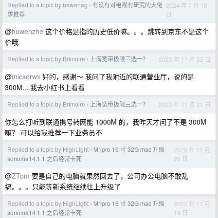
Replied to a topic by bawanag
有没有对电视有研究的大佬
2024 年 1 月 18
›
日
求推荐
@
huwenzhe
这个价格是指的历史低价嘛。。。跳转到京东不是这个
价哦
Replied to a topic by Brimoire
上海宽带极限三选一？
2023 年 11 月 22 日
›
@
mickerwx
好的，感谢～ 我问了我附近的联通营业厅，说的是
300M... 我去小红书上看看
Replied to a topic by Brimoire
上海宽带极限三选一？
2023 年 11 月 21 日
›
你怎么打听到联通携号转网能 1000M 的，我昨天才问了不是 300M
嘛？ 可以给我推荐一下业务员不
Replied to a topic by HighLight
M1pro 16 寸 32G mac 升级
2023 年 11 月
›
20 日
sonoma14.1.1 之后经常卡死
@
ZTom
要是自己的电脑就果然回去了，公司办公电脑不敢乱
搞。。。只能等新系统继续往上升级了
Replied to a topic by HighLight
M1pro 16 寸 32G mac 升级
2023 年 11 月
›
18 日
sonoma14.1.1 之后经常卡死