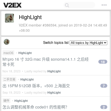
HighLight
V2EX member #386594, joined on 2019-02-24 14:48:49
+08:00
Switch topics list
macOS
•
HighLight
M1pro 16 寸 32G mac 升级 sonoma14.1.1 之后经
18
常卡死
Nov 18, 2023 • Lastly replied by
HighLight
二手交易
•
HighLight
出 15PM 512GB 版本，+500 上海面交
7
Sep 19, 2023 • Lastly replied by
HighLight
硬件
•
HighLight
怎么调整机械革命 code01 的性能啊？
2