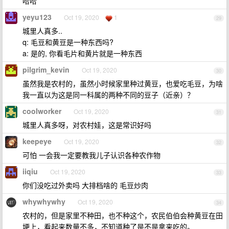
哈哈
yeyu123
Oct 19, 2020
1
29
城里人真多..
q: 毛豆和黄豆是一种东西吗?
a: 是的, 你看毛片和黄片就是一种东西
pilgrim_kevin
Oct 19, 2020
30
虽然我是农村的，虽然小时候家里种过黄豆，也爱吃毛豆，为啥
我一直以为这是同一科属的两种不同的豆子（近亲）？
coolworker
Oct 19, 2020
31
城里人真多呀，对农村娃，这是常识好吗
keepeye
Oct 19, 2020
32
可怕 一会我一定要教我儿子认识各种农作物
iiqiu
Oct 19, 2020
33
你们没吃过外卖吗 大排档啥的 毛豆炒肉
whywhywhy
Oct 19, 2020
34
农村的，但是家里不种田，也不种这个，农民伯伯会种黄豆在田
埂上，看起来数量不多，不知道种了是不是拿来吃的。