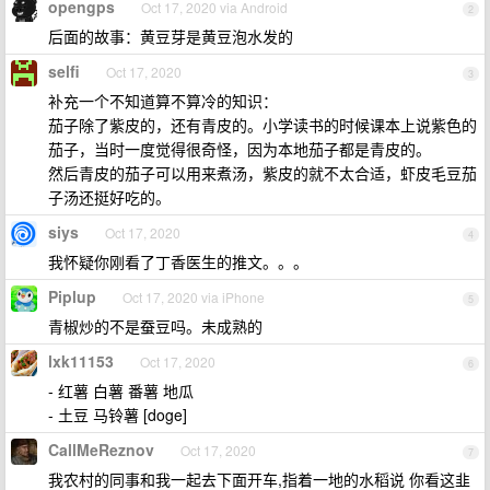
opengps
Oct 17, 2020 via Android
2
后面的故事：黄豆芽是黄豆泡水发的
selfi
Oct 17, 2020
3
补充一个不知道算不算冷的知识：
茄子除了紫皮的，还有青皮的。小学读书的时候课本上说紫色的
茄子，当时一度觉得很奇怪，因为本地茄子都是青皮的。
然后青皮的茄子可以用来煮汤，紫皮的就不太合适，虾皮毛豆茄
子汤还挺好吃的。
siys
Oct 17, 2020
4
我怀疑你刚看了丁香医生的推文。。。
Piplup
Oct 17, 2020 via iPhone
5
青椒炒的不是蚕豆吗。未成熟的
lxk11153
Oct 17, 2020
6
- 红薯 白薯 番薯 地瓜
- 土豆 马铃薯 [doge]
CallMeReznov
Oct 17, 2020
7
我农村的同事和我一起去下面开车,指着一地的水稻说 你看这韭