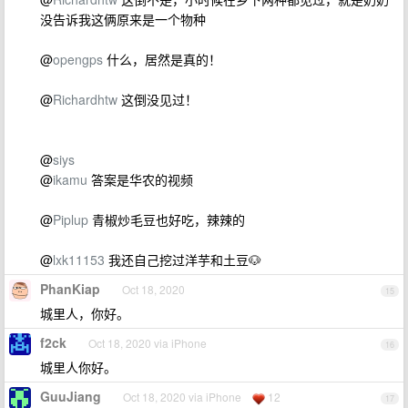
没告诉我这俩原来是一个物种
@
opengps
什么，居然是真的！
@
Richardhtw
这倒没见过！
@
siys
@
ikamu
答案是华农的视频
@
Piplup
青椒炒毛豆也好吃，辣辣的
@
lxk11153
我还自己挖过洋芋和土豆🐶
PhanKiap
Oct 18, 2020
15
城里人，你好。
f2ck
Oct 18, 2020 via iPhone
16
城里人你好。
GuuJiang
Oct 18, 2020 via iPhone
12
17