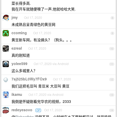
菜长得多高.
我在开车就随便噢了一声,他就哈哈大笑.
jmy
Oct 17, 2020
8
未成熟且呈青绿色的黄豆网
ccoming
Oct 17, 2020
9
黄豆新车网，有没搞头？（狗头。。。
ezreal
Oct 17, 2020
10
真的刚知道
yolee599
Oct 17, 2020 via Android
11
这么多城里人？
7sj525bL0Wy7FOx9
Oct 17, 2020
12
我们这把毛豆叫 青豆米 大豆叫 黄豆
ikamu
Oct 17, 2020 via Android
13
我倒是怀疑刚看完华农的视频，2333
redeyesovo
Oct 17, 2020
OP
14
@
Richardhtw
这倒不是，小时候在乡下两种都见过，就是奶奶