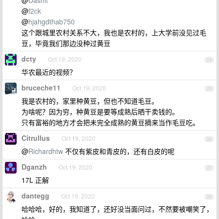
@
Dashit
@
f2ck
@
hjahgdthab750
这个跟城里农村关系不大，我也是农村的，上大学前没见过毛
豆，毕竟我们那边没种过黄豆
dcty
Oct 19, 2020
24
华农最近的视频？
bruceche11
Oct 19, 2020
25
我是农村的，家里种黄豆，但也不知道毛豆。
为啥呢？因为穷，种黄豆是要等成熟后晒干卖钱的。
只有富裕的地方才会把未完全成熟的黄豆摘来当作毛豆吃。
Citrullus
Oct 19, 2020
26
@
Richardhtw
不仅有紫皮和青皮的，还有白皮的呢
Dganzh
Oct 19, 2020
27
17L 正解
dantegg
Oct 19, 2020
28
哈哈哈，好的，我知道了，还好没当面问过，不然要被嘲笑了，