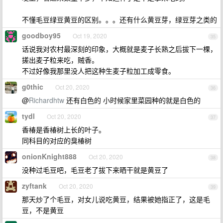
不懂毛豆绿豆黄豆的区别。。。还有什么黄豆芽，绿豆芽之类的
goodboy95
Oct 19, 2020
35
话说我对农村最深刻的印象，大概就是麦子长熟之后拔下一棵，
搓出麦子粒来吃，贼香。
不过好像我那里没人把这种生麦子粒加工成零食。
g0thic
Oct 20, 2020
36
@
Richardhtw
还有白色的 小时候家里菜园种的就是白色的
tydl
Oct 20, 2020
37
香椿是香椿树上长的叶子。
同科目的对应的臭椿树
onionKnight888
Oct 20, 2020
38
没种过毛豆吧，毛豆老了拔下来晒干就是黄豆了
zyftank
Oct 20, 2020
39
那天炒了个毛豆，对女儿说吃黄豆，结果被她指正了，这是毛
豆，不是黄豆