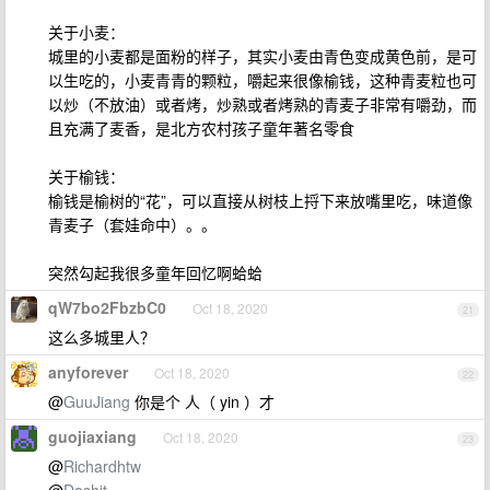
关于小麦：
城里的小麦都是面粉的样子，其实小麦由青色变成黄色前，是可
以生吃的，小麦青青的颗粒，嚼起来很像榆钱，这种青麦粒也可
以炒（不放油）或者烤，炒熟或者烤熟的青麦子非常有嚼劲，而
且充满了麦香，是北方农村孩子童年著名零食
关于榆钱：
榆钱是榆树的“花”，可以直接从树枝上捋下来放嘴里吃，味道像
青麦子（套娃命中）。。
突然勾起我很多童年回忆啊蛤蛤
qW7bo2FbzbC0
Oct 18, 2020
21
这么多城里人？
anyforever
Oct 18, 2020
22
@
GuuJiang
你是个 人（ yin ）才
guojiaxiang
Oct 18, 2020
23
@
Richardhtw