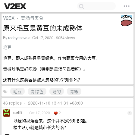
V2EX
美酒与美食
›
原来毛豆是黄豆的未成熟体
By
redeyesovo
at Oct 17, 2020 · 9054 views
毛豆
毛豆，即未成熟且呈青绿色，作为蔬菜食用的大豆。
青椒炒毛豆好吃😋（特别是拿汤勺舀着吃）。
还有什么这类容易被人忽略的"冷"知识吗？
毛豆
青绿色
汤勺
青椒
46 replies
•
2020-11-10 13:41:31 +08:00
selfi
Oct 17, 2020
2
1
以我的视角看来，这个并不是冷知识哇。
楼主从小就是城市长大的咯？