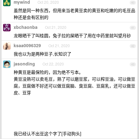
mywind
Oct 20, 2020
40
虽然是同一种东西，但用来当老黄豆卖的黄豆和吃嫩的的毛豆品
种还是会有区别的
xbchaonba
Oct 21, 2020
41
龙眼晒干了叫桂圆，兔子拉的屎晒干了用在中药里就叫望月砂
ksaa0096329
Oct 21, 2020
42
我也以为是两种豆子,长知识了
jasonding
Oct 22, 2020
43
种黄豆是最保险的，因为绝不亏本。
黄豆没熟可以卖毛豆，熟了可以磨豆浆，可以榨豆油，可以做豆
腐，豆腐做不好还可以做豆腐脑、臭豆腐、豆腐乳，还可以做豆
皮、豆芽
我已经认不出豆这个字了[手动狗头]