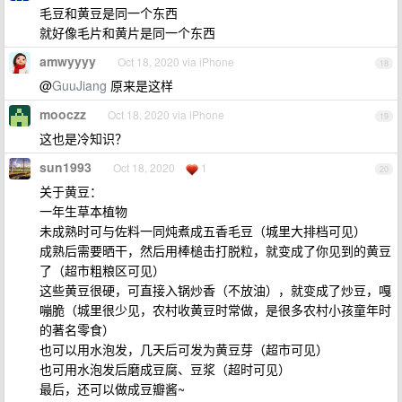
毛豆和黄豆是同一个东西
就好像毛片和黄片是同一个东西
amwyyyy
Oct 18, 2020 via iPhone
18
@
GuuJiang
原来是这样
mooczz
Oct 18, 2020 via iPhone
19
这也是冷知识？
sun1993
Oct 18, 2020
1
20
关于黄豆：
一年生草本植物
未成熟时可与佐料一同炖煮成五香毛豆（城里大排档可见）
成熟后需要晒干，然后用棒槌击打脱粒，就变成了你见到的黄豆
了（超市粗粮区可见）
这些黄豆很硬，可直接入锅炒香（不放油），就变成了炒豆，嘎
嘣脆（城里很少见，农村收黄豆时常做，是很多农村小孩童年时
的著名零食）
也可以用水泡发，几天后可发为黄豆芽（超市可见）
也可用水泡发后磨成豆腐、豆浆（超时可见）
最后，还可以做成豆瓣酱~