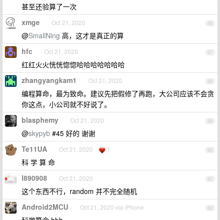
甚至还验算了一次
xmge
Oct 21, 2020
56
@
SmallNing
高，这才是真正的算
hfc
Oct 21, 2020
57
红红火火恍恍惚惚哈哈哈哈哈哈哈
zhangyangkam1
Oct 21, 2020
58
编程算命，最为致命。建议先把假修了再跑，大公司应该不会贪
你这点，小公司就不好说了。
blasphemy
Oct 21, 2020
59
@
skypyb
#45 好的 谢谢
Te11UA
Oct 21, 2020
1
60
科 学 算 命
l890908
Oct 21, 2020
61
这个东西不行，random 并不完全随机
Android2MCU
Oct 21, 2020 via iPhone
62