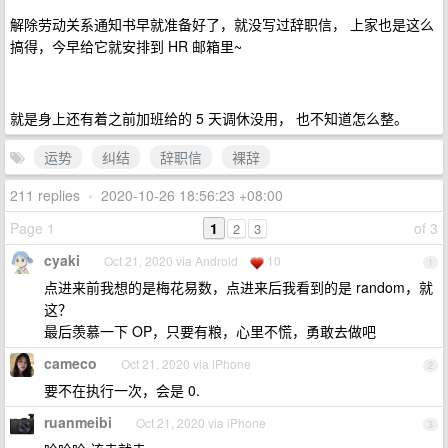
解除劳动关系通知书早就准备好了，就没写过辞职信， 上家也是这么
搞得，今早给它就安排到 HR 邮箱里~
就是身上还有着之前加班给的 5 天调休没用， 也不知道怎么整。
运势
纠结
辞职信
裸辞
211 replies
•
2020-10-26 18:56:23 +08:00
Page 1
1
of 3
2
3
cyaki
Oct 21, 2020 via Android
10
1
点进来前我想的是梅花易数，点进来后我看到的是 random，就
这？
最后羡慕一下 OP，只要有粮，心里不慌，勇敢去做吧
cameco
Oct 21, 2020 via iPhone
2
要不在执行一次，会是 0.
ruanmeibi
Oct 21, 2020 via iPhone
3