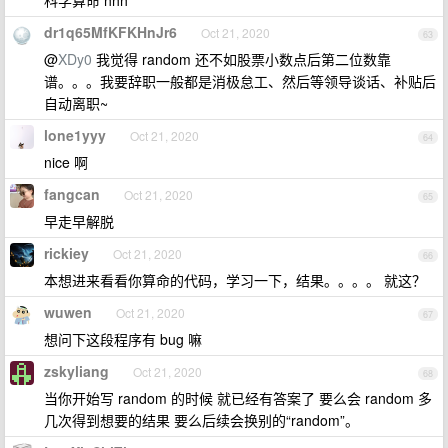
科学算命 hhh
dr1q65MfKFKHnJr6
Oct 21, 2020
63
@
XDy0
我觉得 random 还不如股票小数点后第二位数靠
谱。。。我要辞职一般都是消极怠工、然后等领导谈话、补贴后
自动离职~
lone1yyy
Oct 21, 2020
64
nice 啊
fangcan
Oct 21, 2020
65
早走早解脱
rickiey
Oct 21, 2020
66
本想进来看看你算命的代码，学习一下，结果。。。。 就这？
wuwen
Oct 21, 2020
67
想问下这段程序有 bug 嘛
zskyliang
Oct 21, 2020
68
当你开始写 random 的时候 就已经有答案了 要么会 random 多
几次得到想要的结果 要么后续会换别的“random”。