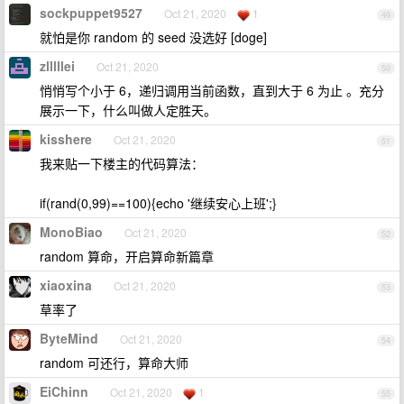
sockpuppet9527
Oct 21, 2020
1
49
就怕是你 random 的 seed 没选好 [doge]
zlllllei
Oct 21, 2020
50
悄悄写个小于 6，递归调用当前函数，直到大于 6 为止 。充分
展示一下，什么叫做人定胜天。
kisshere
Oct 21, 2020
51
我来贴一下楼主的代码算法：
if(rand(0,99)==100){echo '继续安心上班';}
MonoBiao
Oct 21, 2020
52
random 算命，开启算命新篇章
xiaoxina
Oct 21, 2020
53
草率了
ByteMind
Oct 21, 2020
54
random 可还行，算命大师
EiChinn
Oct 21, 2020
1
55