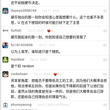
还不如抛硬币决定。
dayeye2006199
Oct 21, 2020
11
硬币抛出的那一刻你会知道心里面想要什么。这个也差不多意
思，lz 在点下按钮的时候可能已经下定了主意
liufish
Oct 21, 2020
5
12
硬币跑起来的那一刻，你就知道自己想要的答案了
hc181533609
Oct 21, 2020
13
以为上易学，谁知道只是个随机。
frankkai
Oct 21, 2020
14
是个好 random
coderluan
Oct 21, 2020
29
15
资本家角度：想裁员不要降低员工的工资，因为他们大概率会拒
绝，用法律来反抗你，但是如果你在不降薪的前提下让他们加
班，虽然从钱的角度是完全一样的，但是他们大概率会自己辞
职，还能给自己找理由走的理直气壮。
shoreywong
Oct 21, 2020 via iPhone
16