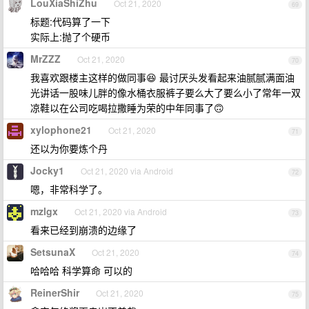
LouXiaShiZhu
Oct 21, 2020
69
标题:代码算了一下
实际上:抛了个硬币
MrZZZ
Oct 21, 2020
70
我喜欢跟楼主这样的做同事😆 最讨厌头发看起来油腻腻满面油
光讲话一股味儿胖的像水桶衣服裤子要么大了要么小了常年一双
凉鞋以在公司吃喝拉撒睡为荣的中年同事了🙃
xylophone21
Oct 21, 2020
71
还以为你要炼个丹
Jocky1
Oct 21, 2020 via Android
72
嗯，非常科学了。
mzlgx
Oct 21, 2020 via Android
73
看来已经到崩溃的边缘了
SetsunaX
Oct 21, 2020
74
哈哈哈 科学算命 可以的
ReinerShir
Oct 21, 2020
75