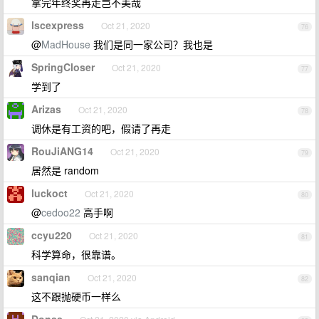
拿完年终奖再走岂不美哉
lscexpress
Oct 21, 2020
76
@
MadHouse
我们是同一家公司？我也是
SpringCloser
Oct 21, 2020
77
学到了
Arizas
Oct 21, 2020
78
调休是有工资的吧，假请了再走
RouJiANG14
Oct 21, 2020
79
居然是 random
luckoct
Oct 21, 2020
80
@
cedoo22
高手啊
ccyu220
Oct 21, 2020
81
科学算命，很靠谱。
sanqian
Oct 21, 2020
82
这不跟抛硬币一样么