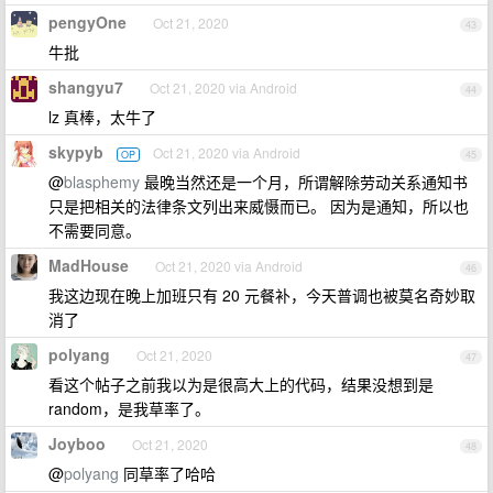
pengyOne
Oct 21, 2020
43
牛批
shangyu7
Oct 21, 2020 via Android
44
lz 真棒，太牛了
skypyb
Oct 21, 2020 via Android
OP
45
@
blasphemy
最晚当然还是一个月，所谓解除劳动关系通知书
只是把相关的法律条文列出来威慑而已。 因为是通知，所以也
不需要同意。
MadHouse
Oct 21, 2020 via Android
46
我这边现在晚上加班只有 20 元餐补，今天普调也被莫名奇妙取
消了
polyang
Oct 21, 2020
47
看这个帖子之前我以为是很高大上的代码，结果没想到是
random，是我草率了。
Joyboo
Oct 21, 2020
48
@
polyang
同草率了哈哈