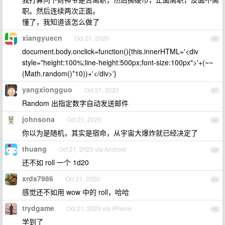
职。然后连续两次正面。
懂了，我知道该怎么做了
xiangyuecn
Oct 21, 2020
90
document.body.onclick=function(){this.innerHTML='<div
style="height:100%;line-height:500px;font-size:100px">'+(~~
(Math.random()*10))+'</div>'}
yangxiongguo
Oct 21, 2020
91
Random 出指定数字自动发送邮件
johnsona
Oct 21, 2020
92
你以为是随机，其实是宿命，从宇宙大爆炸就已经决定了
thuang
Oct 21, 2020 via Android
93
还不如 roll 一个 1d20
xrds7986
Oct 21, 2020
94
感觉还不如用 wow 中的 roll，哈哈
trydgame
Oct 21, 2020 via iPhone
95
学到了