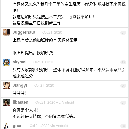
有调休又怎么? 我几个同学的亲生经历...有调休,能过批下来再说
吧!
我这边加班只是按基本工资算...所以我不加班!
最后祝楼主早日找到新工作
Juggernaut
Oct 21, 2020
24
上还有着之前加班给的 5 天调休没用
----------
跟 HR 提出，换加班费
skymei
Oct 21, 2020
25
只有大家都拒绝加班，整体环境才能好得起来，不然资本家只会
越来越过分
Jiangyf
Oct 21, 2020
26
冲冲冲！
libasten
Oct 21, 2020 via Android
27
你真是个人才！
不过还是支持你，不向资本家低头。
gricn
Oct 21, 2020 via Android
28