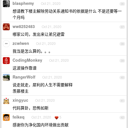
blasphemy
Oct 21, 2020
36
想请教下楼主解除劳动关系通知书的依据是什么 不是还要等一
个月吗
ww8252483
Oct 21, 2020
37
哪家公司，发出来让弟兄避雷
zcwlwen
Oct 21, 2020
38
我当是怎么算的。。。
CodingMonkey
Oct 21, 2020
39
这波操作靠谱
RangerWolf
Oct 21, 2020
40
说走就走，犀利的人生不需要解释
羡慕楼主
xingyuc
Oct 21, 2020
41
代码算卦，恐怖如斯
feikeq
Oct 21, 2020
5
42
感谢你为净化国内环境做出贡献