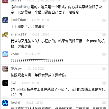
Donss
Oct 21, 2020 via Android
83
@
SmallNing
是的，这只是一个形式，内心其实早就做好了决
定，只是需要一个借口说服自己罢了，哈哈哈
luckTtian
Oct 21, 2020
84
上上周提了，月底滚蛋
alienx717
Oct 21, 2020
85
我以为又是骗人关注小程序的，结果你倒好直接一个 print 随机
数，厉害厉害
vone
Oct 21, 2020
86
???????????????????????????
NOspy
Oct 21, 2020
87
按照规定来讲，年假会算成工资给你。
liwl
Oct 21, 2020
88
@
Hyouka
按基本工资算就很了不起了，我们的加班工资是写死
12/h 的
foolyf
Oct 21, 2020
89
我打算问下财神爷是否离职，然后掷硬币，正面离职，反面不离