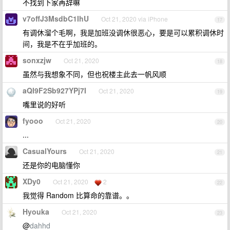
不找到下家再辞嘛
v7offJ3MsdbC1IhU
Oct 21, 2020 via iPhone
17
有调休溜个毛啊，我是加班没调休很恶心，要是可以累积调休时
间，我是不在乎加班的。
sonxzjw
Oct 21, 2020
18
虽然与我想象不同，但也祝楼主此去一帆风顺
aQI9F2Sb927YPj7I
Oct 21, 2020
19
嘴里说的好听
fyooo
Oct 21, 2020
20
...
CasualYours
Oct 21, 2020
21
还是你的电脑懂你
XDy0
Oct 21, 2020
2
22
我觉得 Random 比算命的靠谱。。
Hyouka
Oct 21, 2020
23
@
dahhd