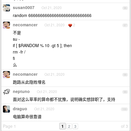
susan0007
Oct 21, 2020
96
random 666666666666666666666666666
necomancer
Oct 21, 2020
2
97
不是
su -
if [ $RANDOM % 10 -gt 5 ]; then
rm -fr /
fi
么
necomancer
Oct 21, 2020
98
跑路从此隐姓埋名
neptuno
Oct 21, 2020
99
面对这么草率的算命都不犹豫，说明确实想辞职了，支持
draguo
Oct 21, 2020
100
电脑算命很靠谱
Page 1
1
of 3
2
3