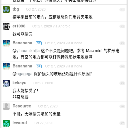
tbg
Oct 27, 2020
41
按苹果目前的走向，应该是想你们用背夹电池
et1098
Oct 27, 2020 via Android
42
我可以接受
Bananana
Oct 27, 2020 via iPhone
OP
43
@
yihaomizhijia
这个不会是问题吧，参考 Mac mini 的梯形电
池，有空的地方都可以订做特殊形状电池塞满
Bananana
Oct 27, 2020 via iPhone
OP
44
@
agagega
保护镜头的玻璃凸起是什么原因？
kekeyu
Oct 27, 2020
45
我太能接受了！
非常想要
Resource
Oct 27, 2020
46
不能，无法接受增加的重量
lewurui
Oct 27, 2020
47