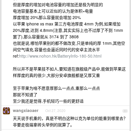
但是厚度的增加对电池容量的增加还是极为明显的
电池容量基本上可以近似的认为是体积=电量
厚度增加 20%那么容量就会增加 20%
以苹果 iphone xs max 第三方电池厚度 4mm 为例,如果增加
20%厚度,达到 4.8mm(注意,其实实际上也不过厚了不到 1mm
罢了),那么容量就从 3174 到了 3808
也就是说,哪怕苹果别的都不做改变,只是单纯的厚 1mm,其他空
间空气填充,容量也会逼近同时代的安卓主流水平
ref:
http://www.nohon.hk/BatteryInfo-180-50.html
所以并不是苹果技不如人,要知道在旗舰级产品中,能做到苹果这
样厚度的真的很少,大部分安卓旗舰都是又厚又重
至于苹果为啥不愿意厚那么一点点,重那么一点点
那就不知道了
至少我还是觉得,手机轻巧一些的更舒适
wangxiaoaer
Oct 27, 2020
83
天天说手机重的，真是不明白这种以克为单位的能重到哪里去？
非要走极端拿砖头举例的就算了。