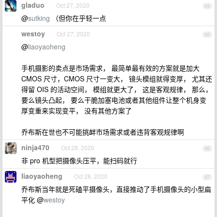
gladuo
Oct 27, 2020
84
@
sutking
（但你在乎轻一点
westoy
Oct 27, 2020
85
@
liaoyaoheng
手机摄影的卖点是市场需求， 最简单最有效的方案就是加大
CMOS 尺寸，CMOS 尺寸一变大， 镜头模组就得变厚， 尤其还
得留 OIS 的活动空间， 模组就更大了， 这是客观规律， 那么，
要么镜头凸起， 要么干脆加塞电池或者其他组件让整个机身变
厚变重来实现变平， 没有其他方案了
乔布斯在世也不可能挑衅市场需求或者违背客观规律啊
ninja470
Oct 28, 2020
86
非 pro 机型把摄像头压平，能扫码就行
liaoyaoheng
Oct 28, 2020
87
乔布斯当年就是死磕平摄像头，直接推动了手机摄像头的小型扁
平化 @
westoy