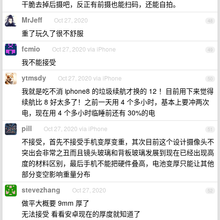
干脆去掉后摄吧，反正有前摄也能扫码，还能自拍。
MrJeff
Oct 27, 2020
48
重了玩久了很不舒服
fcmio
Oct 27, 2020 via iPhone
49
我不能接受
ytmsdy
Oct 27, 2020 via iPhone
50
我就是吃不消 iphone8 的垃圾续航才换的 12 ！目前用下来觉得
续航比 8 好太多了！之前一天用 4 个多小时，基本上要冲两次
电，现在用 4 个多小时临睡前还有 30%的电
pill
Oct 27, 2020 via iPhone
51
不接受，首先不接受手机变厚变重，其次目前这个设计摄像头不
突出会非常之丑而且镜头玻璃和背板玻璃发展到现在已经出现高
度的材料区别，最后手机不能把硬件叠高，电池变厚只能让其他
部分变空影响重量分布
stevezhang
Oct 27, 2020
52
做平大概要 9mm 厚了
无法接受 看看安卓现在的厚度就知道了