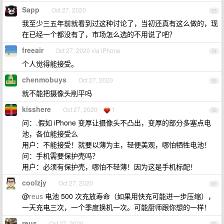
Sapp
Oct 27, 2020
53
我至少三五年前就看到过这种讨论了，当初还真有这么做的，现
在已经一个都没有了，市场怎么选的不用说了吧？
freeair
Oct 27, 2020 via iPhone
54
个人觉得能接受。
chenmobuys
Oct 27, 2020
55
就不能把摄像头削平吗
kisshere
Oct 27, 2020
1
56
问：.假如 iPhone 变厚让摄像头不凸出，变厚的部分多塞点电
池，各位能接受么
用户：不能接受！就要以薄为主，轻便美观，哪怕牺牲电池！
问：手机需要保护壳吗？
用户：必须有保护壳，哪怕不轻薄！因为这是手机标配！
coolzjy
Oct 27, 2020
57
@
reus
电池 500 次充放寿命（如果用快充可能进一步压缩），
一天充电三次，一个季度换机一次。可能厨师跟你想的一样！
reus
Oct 27, 2020