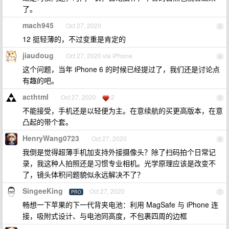
了。
mach945
Oct 27, 2020
3
12 挺轻薄的，不过变重是肯定的
jiaudoug
Oct 27, 2020 via iPhone
4
这个问题，当年 iPhone 6 的时候已经提过了，我们还是讨论点
有趣的吧。
acthtml
Oct 27, 2020
2
5
不能接受，手机还是以轻便为主。在意续航的买更高版本，在意
凸起的带个套。
HenryWang0723
Oct 27, 2020
6
我倒是觉得超薄手机加支持外接摄像头？除了扫码拍个日常记
录，我这种人拍照还是习惯专业相机。光学原理应该是改变不
了，镜头体积问题貌似永远解决不了？
SingeeKing
Oct 27, 2020
PRO
7
畅想一下苹果的下一代背夹电池：利用 MagSafe 与 iPhone 连
接，吸附式设计、与电池同高度，不包裹四周的边框