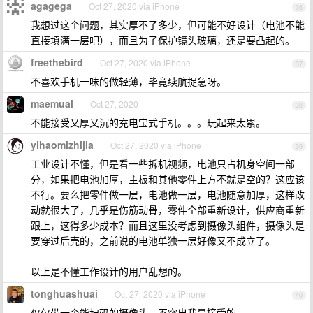
agagega
Oct 27, 2020 via iPhone
36
我想过这个问题，其实厚不了多少，但可能不好设计（电池不能
直接填满一层吧），而且为了保护镜头玻璃，还是要凸起的。
freethebird
Oct 27, 2020 via iPhone
37
不喜欢手机一味的做轻薄，毕竟续航捉急呀。
maemual
Oct 27, 2020
38
不能接受又厚又沉的充电宝式手机。。。玩起来太累。
yihaomizhijia
Oct 27, 2020 via iPhone
39
工业设计不懂，但是看一些拆机视频，电池只占机身空间一部
分，如果把电池加厚，主板和其他零件上方不就是空的？这应该
不行。要么把零件做一层，电池做一层，电池随意加厚，这样改
动就很大了，几乎是伤筋动骨，零件全部重新设计，供应商重新
跟上，这得多少成本？而且这里没考虑到摄像头组件，摄像头是
要穿过后壳的，之前说的电池单独一层好像又不成立了。
以上是不懂工作设计的用户乱想的。
tonghuashuai
Oct 27, 2020 via iPhone
40
仅仅带一个能扫码的摄像头，不突出我是接受的