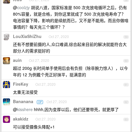
58
@
coolzjy
胡说八道，国家标准是 500 次充放电循环之后，仍有
80%容量，就是合格，到你这里就成了 500 次充放电寿命了？
电池容量下降，影响的是续航而已，又不是不能用。而且你做啥
事情的？每天充三个循环？？
LouXiaShiZhu
Oct 27, 2020
59
还有不想要前摄的人,众口难调,综合起来目前的解决就能符合大
部分人的需求挺好的
auin
Oct 27, 2020
60
超过 200g 长时间单手使用后会有负担（除非腕力惊人），以今
年的 12 为例戴个壳正好抹平，挺满意的
FireKey
Oct 27, 2020
61
太重无法接受
Bananana
Oct 27, 2020
OP
62
@
kisshere
hhhh,因为变厚以后，他们还要带壳，就更厚了
akakidz
Oct 27, 2020
63
可以接受摄像头降配+1