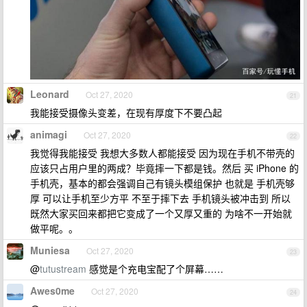
Leonard
Oct 27, 2020
21
我能接受摄像头变差，在现有厚度下不要凸起
animagi
Oct 27, 2020
22
我觉得我能接受 我想大多数人都能接受 因为现在手机不带壳的
应该只占用户里的两成？毕竟摔一下都是钱。然后 买 iPhone 的
手机壳，基本的都会强调自己有镜头模组保护 也就是 手机壳够
厚 可以让手机至少方平 不至于摔下去 手机镜头被冲击到 所以
既然大家买回来都把它变成了一个又厚又重的 为啥不一开始就
做平呢。。
Muniesa
Oct 27, 2020
23
@
tutustream
感觉是个充电宝配了个屏幕……
Awes0me
Oct 27, 2020
24