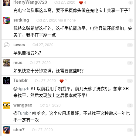
HenryWang0723
Oct 27, 2020
4
8
充电宝普及率这么高，要不把摄像头做在充电宝上共享一下子？
sutking
Oct 27, 2020 via iPhone
9
我特么贼希望这样的，这样手机能放平，电池容量还能增加，完
美了，我不在乎厚一点
iawes
Oct 27, 2020
10
苹果能接受吗？
reus
Oct 27, 2020
11
如果快充十分钟充满，还需要这些吗？
Tumblr
Oct 27, 2020
2
12
@
riggzh
#1 以前我用手机找平，前几天移了洗衣机，想拿 XR
来找平，然后发现放上之后根本就不平！
wangpao
Oct 27, 2020
13
@
Tumblr
哈哈哈，这个应用场景好，不过找平这种需求一年也
不一定有一次
shm7
Oct 27, 2020
14