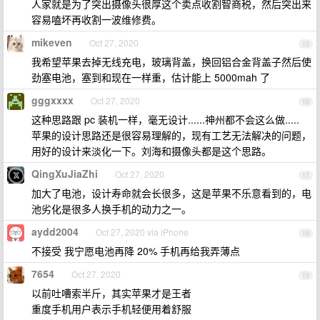
人家就是为了突出摄像头很厚这个卖点收割智商税，然后突出来
容易嗑坏再收割一波维修费。
mikeven
Oct 27, 2020
15
我希望苹果去掉无线充电，玻璃背盖，换回铝合金背盖子然后使
劲塞电池，塞到和现在一样重，估计能上 5000mah 了
gggxxxx
Oct 27, 2020
16
这种思路跟 pc 装机一样，毫无设计......神州都不会这么做.....
苹果的设计思路还是很容易理解的，现有工艺无法解决的问题，
用好的设计来淡化一下。刘海和摄像头都是这个思路。
QingXuJiaZhi
Oct 27, 2020
17
加大了电池，设计寿命就会长很多，这是苹果不乐意看到的，电
池劣化是很多人换手机的动力之一。
aydd2004
Oct 27, 2020 via iPhone
18
不接受 我宁愿电池再降 20% 手机再给我弄薄点
7654
Oct 27, 2020
19
以前吐嘈索半斤，其实苹果才是王者
重度手机用户表示手机轻便用着舒服