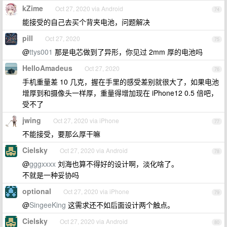
kZime
Oct 27, 2020 via Android
74
能接受的自己去买个背夹电池，问题解决
pill
Oct 27, 2020
75
@
ttys001
那是电芯做到了异形，你见过 2mm 厚的电池吗
HelloAmadeus
Oct 27, 2020
76
手机重量差 10 几克，握在手里的感受差别就很大了，如果电池
增厚到和摄像头一样厚，重量得增加现在 iPhone12 0.5 倍吧，
受不了
jwing
Oct 27, 2020 via iPhone
77
不能接受，要那么厚干嘛
Cielsky
Oct 27, 2020 via Android
78
@
gggxxxx
刘海也算不得好的设计啊，淡化啥了。
不就是一种妥协吗
optional
Oct 27, 2020 via iPhone
79
@
SingeeKing
这需求还不如后面设计两个触点。
Cielsky
Oct 27, 2020 via Android
80