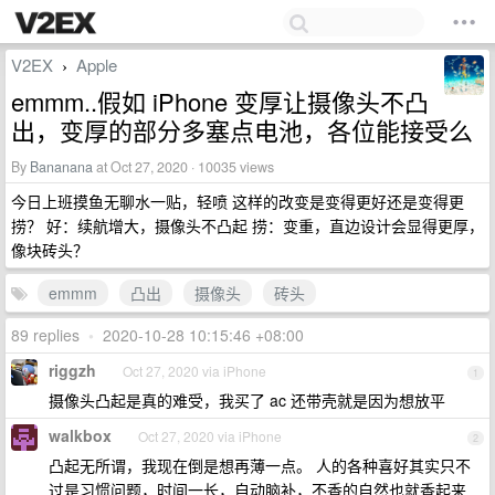
V2EX
Apple
›
emmm..假如 iPhone 变厚让摄像头不凸
出，变厚的部分多塞点电池，各位能接受么
By
Bananana
at Oct 27, 2020 · 10035 views
今日上班摸鱼无聊水一贴，轻喷 这样的改变是变得更好还是变得更
捞？ 好：续航增大，摄像头不凸起 捞：变重，直边设计会显得更厚，
像块砖头？
emmm
凸出
摄像头
砖头
89 replies
•
2020-10-28 10:15:46 +08:00
riggzh
Oct 27, 2020 via iPhone
1
摄像头凸起是真的难受，我买了 ac 还带壳就是因为想放平
walkbox
Oct 27, 2020 via iPhone
2
凸起无所谓，我现在倒是想再薄一点。 人的各种喜好其实只不
过是习惯问题，时间一长，自动脑补，不香的自然也就香起来