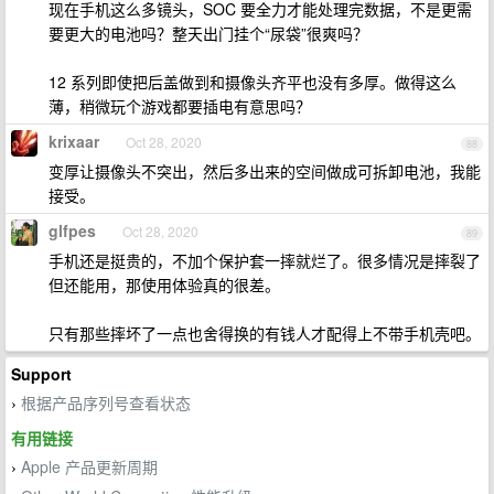
现在手机这么多镜头，SOC 要全力才能处理完数据，不是更需
要更大的电池吗？整天出门挂个“尿袋”很爽吗？
12 系列即使把后盖做到和摄像头齐平也没有多厚。做得这么
薄，稍微玩个游戏都要插电有意思吗？
krixaar
Oct 28, 2020
88
变厚让摄像头不突出，然后多出来的空间做成可拆卸电池，我能
接受。
glfpes
Oct 28, 2020
89
手机还是挺贵的，不加个保护套一摔就烂了。很多情况是摔裂了
但还能用，那使用体验真的很差。
只有那些摔坏了一点也舍得换的有钱人才配得上不带手机壳吧。
Support
根据产品序列号查看状态
›
有用链接
Apple 产品更新周期
›