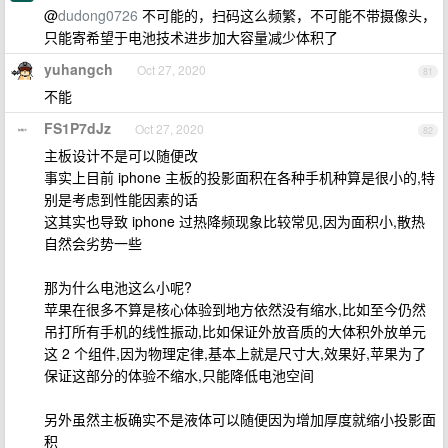
@
dudong0726
不可能的，扫码这么频繁，不可能不带摄像头，
只能寄希望于电池技术进步加大容量减少体积了
yuhangch
Oct 27, 2020
81
不能
FS1P7dJz
Oct 27, 2020
82
主板设计不是可以随便改
事实上目前 iphone 主板的投影面积在各种手机种算是很小的,特
别是考虑到性能因素的话
这其实也导致 iphone 过热降频现象比较常见,因为面积小,散热
自然会劣势一些
那为什么电池这么小呢?
苹果在很多不算是核心体验到地方依然没有缩水,比如至今仍然
吊打所有手机的线性振动,比如保证外放音质的大体积外放单元
这 2 个组件,因为物理定律,基本上就是尺寸大,效果好,苹果为了
保证这部分的体验不缩水,只能降低电池空间
另外虽然主板确实不是液体可以随便因为增加厚度就缩小投影面
积