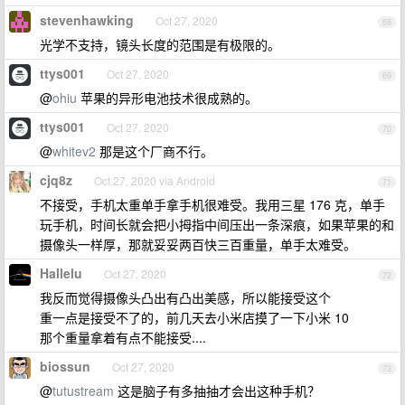
stevenhawking
Oct 27, 2020
68
光学不支持，镜头长度的范围是有极限的。
ttys001
Oct 27, 2020
69
@
ohiu
苹果的异形电池技术很成熟的。
ttys001
Oct 27, 2020
70
@
whitev2
那是这个厂商不行。
cjq8z
Oct 27, 2020 via Android
71
不接受，手机太重单手拿手机很难受。我用三星 176 克，单手
玩手机，时间长就会把小拇指中间压出一条深痕，如果苹果的和
摄像头一样厚，那就妥妥两百快三百重量，单手太难受。
Hallelu
Oct 27, 2020
72
我反而觉得摄像头凸出有凸出美感，所以能接受这个
重一点是接受不了的，前几天去小米店摸了一下小米 10
那个重量拿着有点不能接受....
biossun
Oct 27, 2020
73
@
tutustream
这是脑子有多抽抽才会出这种手机？