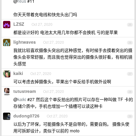
@
reus
#11
你天天带着充电线和快充头出门吗
LZSZ
Oct 27, 2020
25
都是设计好的 电池太大用几年你都不会换机 亏的是苹果
lightwaves
Oct 27, 2020
26
我就比较喜欢摄像头突出的这种感觉，有时候手去摸着突出的摄
像头会非常舒服，而且我也觉得突出的摄像头很好看，有相机镜
头感觉
kaiki
Oct 27, 2020
27
可以考虑去掉摄像头，苹果出个单反给手机做外设啊
tutustream
Oct 27, 2020
28
@
kaiki
#27 然后这个单反拍出的照片可以存在一种叫做 TF 卡的
存储介质中，手机也增加一个插槽可以读这种卡
dudong0726
Oct 27, 2020
29
以后为了环保，可能摄像头不是自带的，需要自购。 摄像头使
用可拆卸设计，类似于以前的 moto