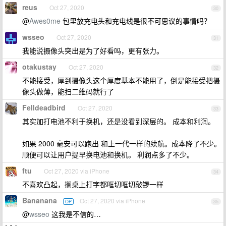
reus
Oct 27, 2020
30
@
Awes0me
包里放充电头和充电线是很不可思议的事情吗？
wsseo
Oct 27, 2020
31
我能说摄像头突出是为了好看吗，更有张力。
otakustay
Oct 27, 2020
32
不能接受，厚到摄像头这个厚度基本不能用了，倒是能接受把摄
像头做薄，能扫二维码就行了
Felldeadbird
Oct 27, 2020
33
其实加打电池不利于换机，还是没看到深层的。 成本和利润。
如果 2000 毫安可以跑出 和上一代一样的续航。成本降了不少。
顺便可以让用户提早换电池和换机。 利润点多了不少。
ftu
Oct 27, 2020 via iPhone
34
不喜欢凸起，搁桌上打字都哐切哐切敲锣一样
Bananana
Oct 27, 2020 via iPhone
OP
35
@
wsseo
这我是不信的…