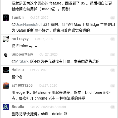
我就是因为这个恶心的 feature，回退到了 85 。然后把自动更
新给彻底禁用掉（ mac 端），真香！
Tumblr
Oct 27, 2020
29
@
UserNameisNull
#24 有的。我当初 Mac 上换 Edge 主要是因
为 Safari 的扩展不好弄，后来用着也感觉蛮香的。
no1xsyzy
Oct 27, 2020
30
换 Firefox =。=
SupperMary
Oct 27, 2020
31
@
MrStark
我还以为是我键盘有问题，本来想送售后的
Hallelu
Oct 27, 2020
32
留个名
a719031256
Oct 27, 2020
33
用 edge 吧，跟 chrome 用起来没差，感觉上比 chrome 轻巧
点，每次打开 chrome 老有一种很笨重的感觉
Stoulla
Oct 27, 2020 via Android
34
删除记录快捷键，shift + delete 😅