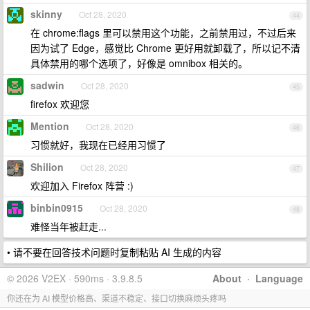
skinny
Oct 28, 2020
44
在 chrome:flags 里可以禁用这个功能，之前禁用过，不过后来
因为试了 Edge，感觉比 Chrome 更好用就卸载了，所以记不清
具体禁用的哪个选项了，好像是 omnibox 相关的。
sadwin
Oct 28, 2020
45
firefox 欢迎您
Mention
Oct 28, 2020
46
习惯就好，我现在已经用习惯了
Shilion
Oct 28, 2020
47
欢迎加入 Firefox 阵营 :)
binbin0915
Oct 28, 2020
48
难怪当年被赶走...
• 请不要在回答技术问题时复制粘贴 AI 生成的内容
© 2026 V2EX · 590ms · 3.9.8.5
About
·
Language
你还在为 AI 模型价格高、渠道不稳定、接口切换麻烦头疼吗