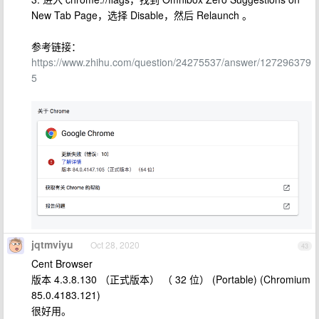
New Tab Page，选择 Disable，然后 Relaunch 。
参考链接：
https://www.zhihu.com/question/24275537/answer/127296379
5
jqtmviyu
Oct 28, 2020
43
Cent Browser
版本 4.3.8.130 （正式版本） （ 32 位） (Portable) (Chromium
85.0.4183.121)
很好用。