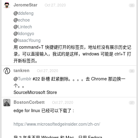
JeromeStar
Oct 27, 2020
35
@
ddsfeng
@
echoe
@
Lintech
@
lidongyo
@
IsaacYoung
用 command+T 快捷键打开的标签页，地址栏没有展示历史记
录，可以直接输入，我试的是这样，windows 可能是 ctrl+T 打
开新标签页。
tankren
Oct 27, 2020
36
@
Tumblr
#22 卧槽 赶紧删除。。。。去 Chrome 那边换一
个。。
SourceMicrosoft Store
BostonCorbett
Oct 27, 2020
37
edge for linux 已经可以下载了 :
https://www.microsoftedgeinsider.com/zh-cn/
我 2 年多不用 Windows 和 Mac，只用 Fedora