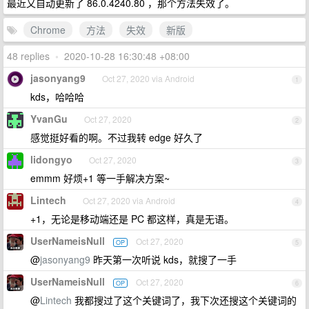
最近又自动更新了 86.0.4240.80 ，那个方法失效了。
Chrome
方法
失效
新版
48 replies
•
2020-10-28 16:30:48 +08:00
jasonyang9
Oct 27, 2020 via Android
1
kds，哈哈哈
YvanGu
Oct 27, 2020
2
感觉挺好看的啊。不过我转 edge 好久了
lidongyo
Oct 27, 2020
3
emmm 好烦+1 等一手解决方案~
Lintech
Oct 27, 2020 via Android
4
+1，无论是移动端还是 PC 都这样，真是无语。
UserNameisNull
Oct 27, 2020
OP
5
@
jasonyang9
昨天第一次听说 kds，就搜了一手
UserNameisNull
Oct 27, 2020
OP
6
@
Lintech
我都搜过了这个关键词了，我下次还搜这个关键词的