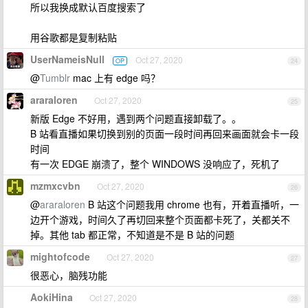
所以我换成默认百度搜索了
用谷歌都是复制粘贴
UserNameisNull
Oct 27, 2020
OP
24
@
Tumblr
mac 上有 edge 吗？
araraloren
Oct 27, 2020
25
新版 Edge 不好用，遇到两个问题直接卸载了。。
B 站看直播如果切换到别的页面一段时间再回来画面就会卡一段
时间
有一次 EDGE 崩溃了，整个 WINDOWS 没响应了，死机了
mzmxcvbn
Oct 27, 2020
26
@
araraloren
B 站这个问题我用 chrome 也有，开着直播听，一
边开个游戏，时间久了再切回来整个页面都卡死了，关都关不
掉。其他 tab 都正常，不知道是不是 B 站的问题
mightofcode
Oct 27, 2020
27
很恶心，脑残功能
AokiHina
Oct 27, 2020
28