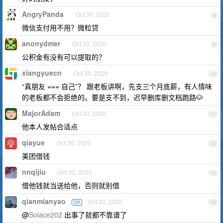
AngryPanda
Oct 30, 2020
8
微信支付用不用？微粒贷
anonydmer
Oct 30, 2020
9
公积金有没有可以提取的？
xiangyuecn
Oct 30, 2020
10
“真朋友 === 自己”？ 跟老板讲啊，先支三个月底薪，有人情味
的老板都不会拒绝的。要是支不到，迟早删库删文档跑路🐶
MajorAdam
Oct 30, 2020
11
他本人发帖合适点
qiayue
Oct 30, 2020
12
美团借钱
nnqijiu
Oct 30, 2020
13
借他钱就当送给他，否则就别借
qianmianyao
Oct 30, 2020
OP
14
@
Solace202
出事了就都不靠谱了