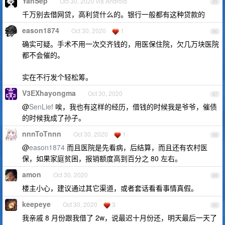
YanSep
Oct 30, 2020 via Android
85
千万别去借网贷，高利贷什么的。银行一般都有这种贷款的
eason1874
Oct 30, 2020
1
86
确实可疑。手术不用一次交齐钱的，用医保住院，欠几万块医院
都不会催的。
实在不行发个轻松筹。
V3EXhayongma
Oct 30, 2020
87
@
SenLief
唉，我也有这样的经历，借钱的时候我是爷爷，催债
的时候我成了孙子。
nnnToTnnn
Oct 30, 2020
1
88
@
eason1874
而且医院是先看病，后结算，而且还有农村医
保，如果家庭贫困，报销额度高到百分之 80 左右。
amon
Oct 30, 2020
89
楼主小心，建议通过其它渠道，或者套话看看事情真假。
keepeye
Oct 30, 2020
3
90
我亲戚 8 月份跟我借了 2w，说最迟十月份还，明天最后一天了