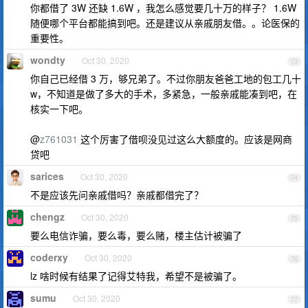
你都借了 3W 还缺 1.6W ，我怎么感觉要几十万的样子？ 1.6W
随便哪个平台都能搞到吧。还是建议从亲戚朋友借。。论医保的
重要性。
wondty
Oct 30, 2020
73
你自己已经借 3 万，够兄弟了。不过你朋友爸爸工地的包工几十
w，不知道是做了多大的手术，多紧急，一般亲戚能凑到吧，在
核实一下吧。
@
z761031
这个厉害了借呗没见过这么大额度的。应该是网商
贷吧
sarices
Oct 30, 2020
74
不是应该先问亲戚借吗？亲戚都借完了？
chengz
Oct 30, 2020
75
要么电信诈骗，要么毒，要么赌，楼主估计被骗了
coderxy
Oct 30, 2020
76
lz 啥时候有结果了记得艾特我，希望不是被骗了。
sumu
Oct 30, 2020
77