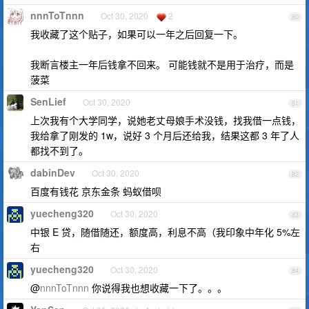
nnnToTnnn
Oct 30, 2020
2
80
我收藏了这个贴子，如果可以一年之后回复一下。
我断言楼主一年后钱拿不回来。 可能钱就不是用于治疗，而是
菠菜
SenLief
Oct 30, 2020
81
上次我有个大学同学，说她老丈母娘手术没钱，找我借一点钱，
我给拿了刚发的 1w，说好 3 个月后还给我，结果这都 3 年了人
都找不到了。
dabinDev
Oct 30, 2020
82
百度有钱花 京东金条 蚂蚁借呗
yuecheng320
Oct 30, 2020
83
中银 E 贷，随借随还，额度高，利息不高（我印象中年化 5%左
右
yuecheng320
Oct 30, 2020
84
@
nnnToTnnn
你说得我也想收藏一下了。。。