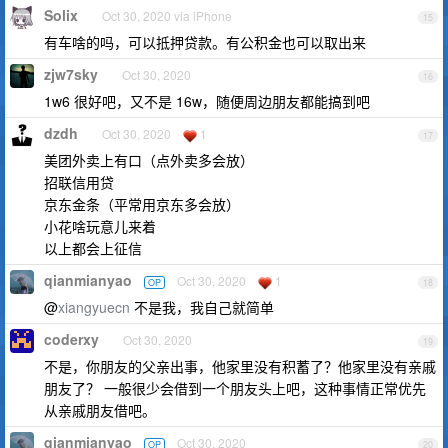
Solix
Oct 30, 2020 via iPhone
15
有车啥的吗，可以抵押贷款。有公积金也可以取出来
zjw7sky
Oct 30, 2020
16
1w6 很好吧，又不是 16w，随便周边朋友都能搞到吧
dzdh
Oct 30, 2020
1
17
美团外卖上有口（点外卖多会放）
招联信用贷
京东金条（平常用京东多会放）
小花啥玩意儿来着
以上都会上征信
qianmianyao
Oct 30, 2020
1
OP
18
@
xiangyuecn
不是我，我自己就简单
coderxy
Oct 30, 2020
19
不是，你朋友的父亲出事，他家里没有积蓄了？他家里没有亲戚
朋友了？ 一般很少会借到一个朋友头上吧，这种事情正常优先
从亲戚朋友借吧。
qianmianyao
Oct 30, 2020
OP
20