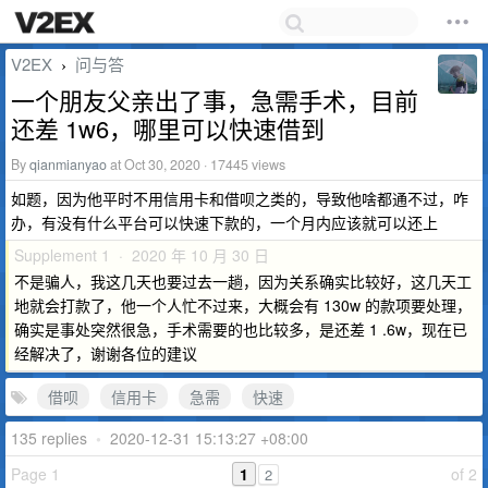
V2EX
问与答
›
一个朋友父亲出了事，急需手术，目前
还差 1w6，哪里可以快速借到
By
qianmianyao
at Oct 30, 2020 · 17445 views
如题，因为他平时不用信用卡和借呗之类的，导致他啥都通不过，咋
办，有没有什么平台可以快速下款的，一个月内应该就可以还上
Supplement 1 · 2020 年 10 月 30 日
不是骗人，我这几天也要过去一趟，因为关系确实比较好，这几天工
地就会打款了，他一个人忙不过来，大概会有 130w 的款项要处理，
确实是事处突然很急，手术需要的也比较多，是还差 1 .6w，现在已
经解决了，谢谢各位的建议
借呗
信用卡
急需
快速
135 replies
•
2020-12-31 15:13:27 +08:00
Page 1
1
of 2
2