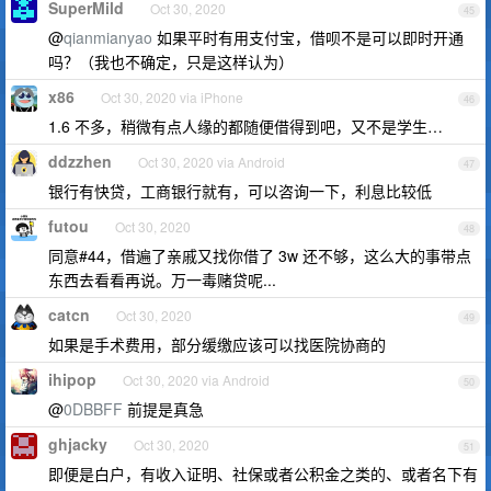
SuperMild
Oct 30, 2020
45
@
qianmianyao
如果平时有用支付宝，借呗不是可以即时开通
吗？（我也不确定，只是这样认为）
x86
Oct 30, 2020 via iPhone
46
1.6 不多，稍微有点人缘的都随便借得到吧，又不是学生…
ddzzhen
Oct 30, 2020 via Android
47
银行有快贷，工商银行就有，可以咨询一下，利息比较低
futou
Oct 30, 2020
48
同意#44，借遍了亲戚又找你借了 3w 还不够，这么大的事带点
东西去看看再说。万一毒赌贷呢...
catcn
Oct 30, 2020
49
如果是手术费用，部分缓缴应该可以找医院协商的
ihipop
Oct 30, 2020 via Android
50
@
0DBBFF
前提是真急
ghjacky
Oct 30, 2020
51
即便是白户，有收入证明、社保或者公积金之类的、或者名下有