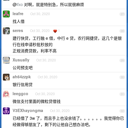
@
ifxo
对啊，就是特别急，所以就很麻烦
leafre
Oct 30, 2020
27
找人借
seres
Oct 30, 2020
1
28
建行快贷，工行融 e 借，中行 e 贷，农行网捷贷，这几个是银
行在线申请秒批秒放的
正规消费贷款，利率不高
Xusually
Oct 30, 2020
29
公司预支吧
ah64zzpk
Oct 30, 2020
30
银行信用贷
leeggco
Oct 30, 2020
31
微信支付里面的微粒贷借钱
V3EXhayongma
Oct 30, 2020
32
已经借了 3w 了，而且手上也没余钱了。。。。。。我觉得你已
经做得够朋友了，剩下的让他自己想办法吧。