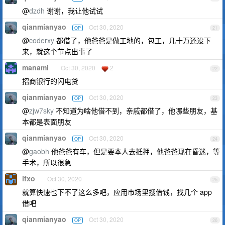
@
dzdh
谢谢，我让他试试
qianmianyao
Oct 30, 2020
OP
21
@
coderxy
都借了，他爸爸是做工地的，包工，几十万还没下
来，就这个节点出事了
manami
Oct 30, 2020
2
22
招商银行的闪电贷
qianmianyao
Oct 30, 2020
OP
23
@
zjw7sky
不知道为啥他借不到，亲戚都借了，他哪些朋友，基
本都是表面朋友
qianmianyao
Oct 30, 2020
OP
24
@
gaobh
他爸爸有车，但是要本人去抵押，他爸爸现在昏迷，等
手术，所以很急
ifxo
Oct 30, 2020
25
就算快速也下不了这么多吧，应用市场里搜借钱，找几个 app
借吧
qianmianyao
Oct 30, 2020
OP
26