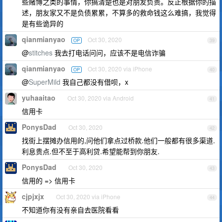
些赌博之类的事情，你搞清楚也是对朋友负责。反正根据你的描
述，朋友家又不是负债累累，不算多的救命钱这么难搞，我觉得
是有些诡异的
qianmianyao
Oct 30, 2020
OP
39
@
stitches
我去打电话问问，应该不是电信诈骗
qianmianyao
Oct 30, 2020 via iPhone
OP
40
@
SuperMild
我自己都没有借呗，x
yuhaaitao
Oct 30, 2020 via Android
41
信用卡
PonysDad
Oct 30, 2020
42
找街上摆摊办信用的,问他们拿点过桥款.他们一般都有很多渠道.
利息贵点.但不至于高利贷.希望能帮到你朋友.
PonysDad
Oct 30, 2020
43
信用的 => 信用卡
cjpjxjx
Oct 30, 2020 via iPhone
44
不知道你有没有亲自去医院看看