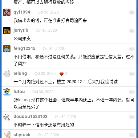
资产，都可以去银行贷款的应该
qyf1994
Oct 30, 2020
52
我借出去的钱，正在准备打官司追回来
jerryrib
Oct 30, 2020
53
公司预支
feng12345
Oct 30, 2020
54
不用借呗，和通不过没任何关系。只能说应该是征信太差，过不
了风控
telung
Oct 30, 2020
6
55
一个月内绝对还不上，楼主 2020.12.1 后来打我脸试试
futou
Oct 30, 2020
56
@
telung
现在这个社会，催款半年内还上，不催一年内还，就可
以当亲兄弟了
doudou1523102
Oct 30, 2020
57
平时养一下信用卡还是有用处的
shyrock
Oct 30, 2020
58