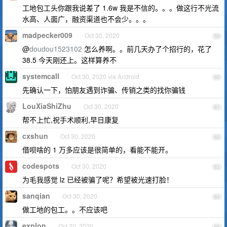
工地包工头你跟我说差了 1.6w 我是不信的。。。做这行不光流
水高、人面广，融资渠道也不会少。。。
madpecker009
Oct 30, 2020
59
@
doudou1523102
怎么养啊。。前几天办了个招行的，花了
38.5 今天刚还上。这样算养不
systemcall
Oct 30, 2020 via Android
60
先确认一下，怕朋友遇到诈骗、传销之类的找你骗钱
LouXiaShiZhu
Oct 30, 2020
61
帮不上忙,祝手术顺利,早日康复
cxshun
Oct 30, 2020
62
借呗啥的 1 万多应该是很简单的，看能不能开。
codespots
Oct 30, 2020
63
为毛我感觉 lz 已经被骗了呢？希望被光速打脸！
sanqian
Oct 30, 2020
64
做工地的包工。。不应该吧
explon
Oct 30, 2020
65