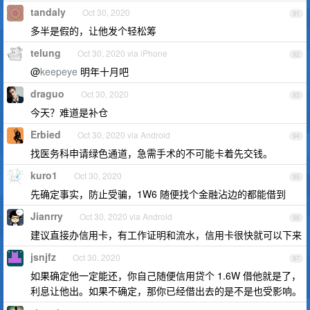
tandaly
Oct 30, 2020
91
多半是假的，让他发个轻松筹
telung
Oct 30, 2020 via iPhone
92
@
keepeye
明年十月吧
draguo
Oct 30, 2020
93
今天？难道是补仓
Erbied
Oct 30, 2020 via Android
94
找医务科申请绿色通道，急需手术的不可能卡着先交钱。
kuro1
Oct 30, 2020
95
先确定事实，防止受骗，1W6 随便找个金融沾边的都能借到
Jianrry
Oct 30, 2020 via Android
96
建议直接办信用卡，有工作证明和流水，信用卡很快就可以下来
jsnjfz
Oct 30, 2020
97
如果确定他一定能还，你自己随便信用贷个 1.6W 借他就是了，
利息让他出。如果不确定，那你已经借出去的是不是也受影响。