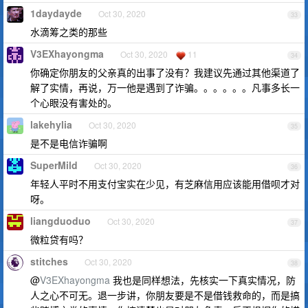
1daydayde
Oct 30, 2020
33
水滴筹之类的那些
V3EXhayongma
Oct 30, 2020
11
34
你确定你朋友的父亲真的出事了没有？我建议先通过其他渠道了
解了实情，再说，万一他是遇到了诈骗。。。。。。凡事多长一
个心眼没有害处的。
lakehylia
Oct 30, 2020
35
是不是电信诈骗啊
SuperMild
Oct 30, 2020
36
年轻人平时不用支付宝实在少见，有芝麻信用应该能用借呗才对
呀。
liangduoduo
Oct 30, 2020
37
微粒贷有吗？
stitches
Oct 30, 2020
38
@
V3EXhayongma
我也是同样想法，先核实一下真实情况，防
人之心不可无。退一步讲，你朋友要是不是借钱救命的，而是搞