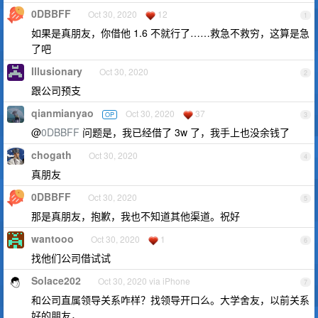
0DBBFF
Oct 30, 2020
12
1
如果是真朋友，你借他 1.6 不就行了……救急不救穷，这算是急
了吧
Illusionary
Oct 30, 2020
2
跟公司预支
qianmianyao
Oct 30, 2020
37
OP
3
@
0DBBFF
问题是，我已经借了 3w 了，我手上也没余钱了
chogath
Oct 30, 2020
4
真朋友
0DBBFF
Oct 30, 2020
5
那是真朋友，抱歉，我也不知道其他渠道。祝好
wantooo
Oct 30, 2020
1
6
找他们公司借试试
Solace202
Oct 30, 2020 via iPhone
7
和公司直属领导关系咋样？找领导开口么。大学舍友，以前关系
好的朋友，