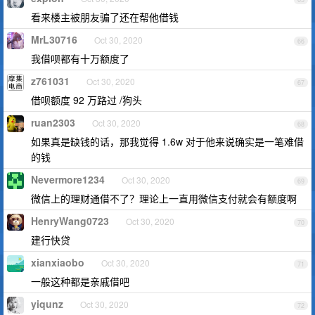
看来楼主被朋友骗了还在帮他借钱
MrL30716
Oct 30, 2020
66
我借呗都有十万额度了
z761031
Oct 30, 2020
67
借呗额度 92 万路过 /狗头
ruan2303
Oct 30, 2020
68
如果真是缺钱的话，那我觉得 1.6w 对于他来说确实是一笔难借
的钱
Nevermore1234
Oct 30, 2020
69
微信上的理财通借不了？理论上一直用微信支付就会有额度啊
HenryWang0723
Oct 30, 2020
70
建行快贷
xianxiaobo
Oct 30, 2020
71
一般这种都是亲戚借吧
yiqunz
Oct 30, 2020
72