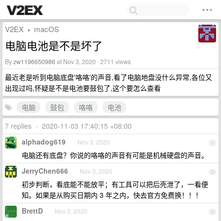
V2EX
macOS
›
电脑电池是不是坏了
By
zw1196650986
at Nov 3, 2020 · 2711 views
最近老是听到电脑底盘'咯咯'的声音,看了电脑地盘没什么异常,各位又
出现过吗,怀疑是不是电池要鼓包了,这个要怎么查看
电脑
鼓包
咯咯
电池
7 replies
•
2020-11-03 17:40:15 +08:00
alphadog619
Nov 3, 2020
1
电脑还有底盘？你说的咯咯的声音有可能是机械硬盘的声音。
JerryChen666
Nov 3, 2020
2
初步判断，看底能不能放平；有工具可以把后壳泄了，一看便
知。如果是从购买日期内 3 年之内，快去官方免费换！！！
BrettD
Nov 3, 2020
3