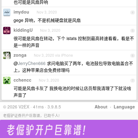
也可能是风扇异响
imydou
Nov 3, 2020
4
gege 异响，不是机械硬盘就是风扇
kiddingU
Nov 3, 2020
5
很可能是风扇在转动，下个 istats 控制到最高转速看看，看是不
是一样的声音
zonga
Nov 3, 2020 via iPhone
6
@
JerryChen666
求问电脑买了两年，电池鼓包导致电脑盖合不
上，这种苹果店会免费修理吗
cchencc
Nov 3, 2020
7
可能是风扇卡灰了 我换电池的时候让店员帮我清理了下就没啥
声音了
© 2026 V2EX · 41ms · 3.9.8.5
About
·
Language
老倔驴证券开户巨靠谱，已助千人!