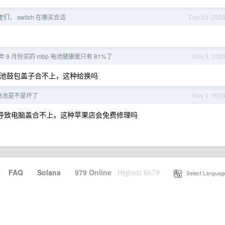
佬们， switch 在哪买合适
Dec 23, 202
 年 9 月份买的 mbp 电池健康度只有 81%了
Nov 3, 202
池鼓包盖子合不上，这种给换吗
电池是不是坏了
Nov 3, 202
导致电脑盖合不上，这种苹果店会免费修理吗
·
FAQ
·
Solana
·
979 Online
Highest 6679
·
Select Languag