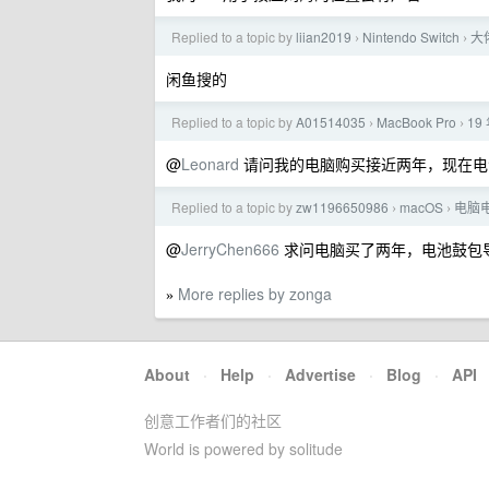
Replied to a topic by
liian2019
Nintendo Switch
大
›
›
闲鱼搜的
Replied to a topic by
A01514035
MacBook Pro
19
›
›
@
Leonard
请问我的电脑购买接近两年，现在电
Replied to a topic by
zw1196650986
macOS
电脑
›
›
@
JerryChen666
求问电脑买了两年，电池鼓包
More replies by zonga
»
About
·
Help
·
Advertise
·
Blog
·
API
创意工作者们的社区
World is powered by solitude