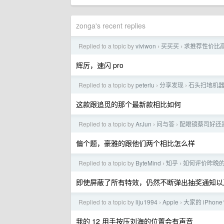
zonga's recent replies
Replied to a topic by
viviwon
买买买
求推荐性价比
›
›
辉厉，速闪 pro
Replied to a topic by
peterlu
分享发现
石头扫地机器人
›
›
这款跟追觅的那个最新款相比如何
Replied to a topic by
ArJun
问与答
配眼镜蔡司好还
›
›
偏个题，豪雅的跟他们两个相比怎么样
Replied to a topic by
ByteMind
知乎
如何评价昨晚的
›
›
即使屏蔽了所有特效，仍然不断弹出抽奖通知以
Replied to a topic by
liju1994
Apple
大家的 iPho
›
›
我的 12 用手按压刘海的位置会有声音