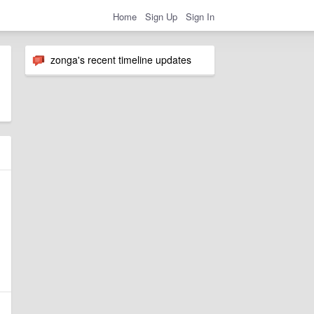
Home
Sign Up
Sign In
zonga's recent timeline updates