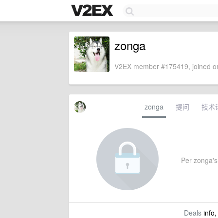
zonga
V2EX member #175419, joined on
zonga
提问
技术
Per zonga's 
Deals
info,