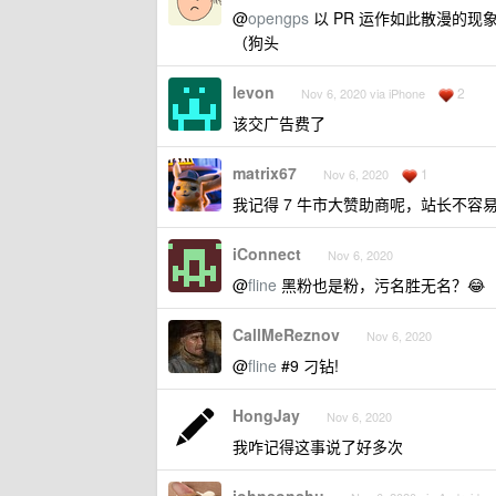
@
opengps
以 PR 运作如此散漫的
（狗头
levon
2
Nov 6, 2020 via iPhone
该交广告费了
matrix67
1
Nov 6, 2020
我记得 7 牛市大赞助商呢，站长不容
iConnect
Nov 6, 2020
@
fline
黑粉也是粉，污名胜无名？😂
CallMeReznov
Nov 6, 2020
@
fline
#9 刁钻!
HongJay
Nov 6, 2020
我咋记得这事说了好多次