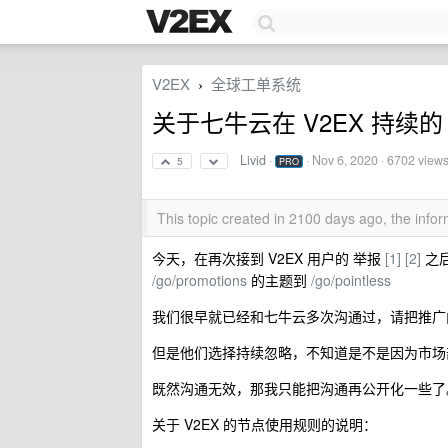
V2EX
全球工单系统
›
关于七牛云在 V2EX 持续的 
Livid
·
·
Nov 6, 2020
· 6702 view
5
PRO
This topic created in 2100 days ago, the inf
今天，在再次接到 V2EX 用户的 举报
[1]
[2]
之后
/go/promotions
的主题到
/go/pointless
我们很早就已经和七牛云多次沟通过，请把推广内容发到
但是他们选择持续忽略，不知道是不是因为市场
既然沟通无效，那我只能把沟通再公开化一些了
关于 V2EX 的节点使用规则的说明：