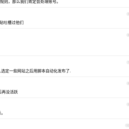
规则，那么我们肯定会处理账号。
过贴吐槽过他们
,选定一些网站之后用脚本自动化发布了.
往后再没活跃
亏。
1