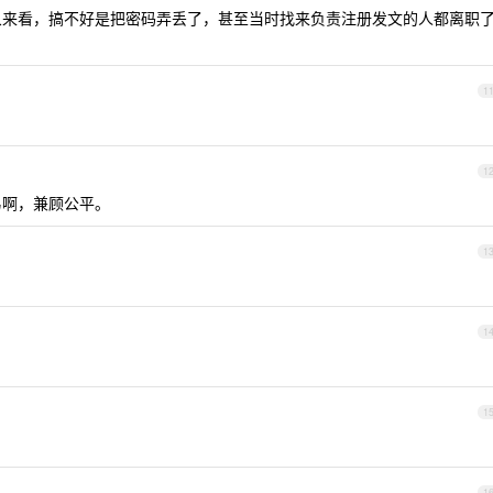
现象来看，搞不好是把密码弄丢了，甚至当时找来负责注册发文的人都离职
1
1
易啊，兼顾公平。
1
1
1
1