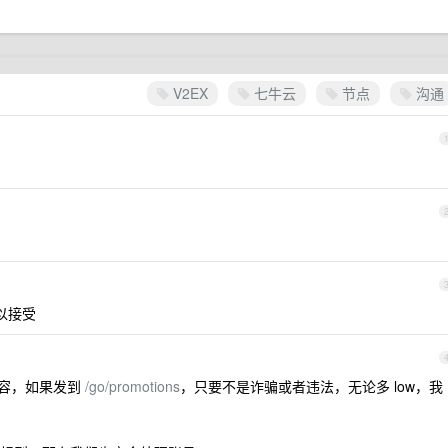
V2EX
七牛云
节点
沟通
以接受
容，如果发到
/go/promotions
，只要不是诈骗或者违法，无论多 low，我