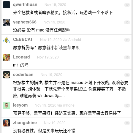
qwerthhusn
Nov 19, 2020
12
来个拯救者或者暗影精灵，接私活，玩游戏一个不落下
yaphets666
Nov 19, 2020
13
没必要 没有 mac 没有任何影响
CEBBCAT
Nov 19, 2020 via Android
14
愿意折腾吗？愿意就小新装黑苹果呗
Leonard
Nov 19, 2020
15
m1 的吗
coderluan
Nov 19, 2020
16
根据楼主的描述, 楼主并不是在 macos 环境下开发的, 没啥必要
非得买, 想体验一下就先弄个黑苹果试试, 你直接买了万一不适
应, 难道再装 windows 吗.....
leeyom
Nov 19, 2020 via iPhone
17
预算不够，黑苹果呀！经济又实惠，现在黑苹果太容易装了
zhangshine
Nov 19, 2020
18
没有必要性，但是买来玩玩还不错