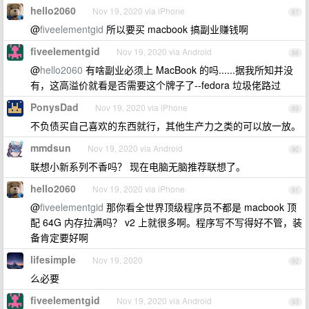
hello2060
Nov 19, 2020 via iPhone
87
@
fiveelementgid
所以要买 macbook 搞副业赚钱啊
fiveelementgid
Nov 19, 2020 via Android
88
@
hello2060
有啥副业必须上 MacBook 的吗......据我所知并没
有，这高溢价就看是否需要这个牌子了--fedora 垃圾佬路过
PonysDad
Nov 19, 2020 via iPhone
89
不负债买自己喜欢的东西就行，其他生产力之类的可以放一放。
mmdsun
Nov 19, 2020 via Android
90
联想小新系列不香吗？ 现在电脑无脑推荐联想了。
hello2060
Nov 19, 2020 via iPhone
91
@
fiveelementgid
那你看全世界顶级程序员不都是 macbook 顶
配 64G 内存拉满吗？ v2 上就很多啊。程序写不写得好不管，装
备肯定要好啊
lifesimple
Nov 19, 2020
92
么必要
fiveelementgid
Nov 19, 2020 via Android
93