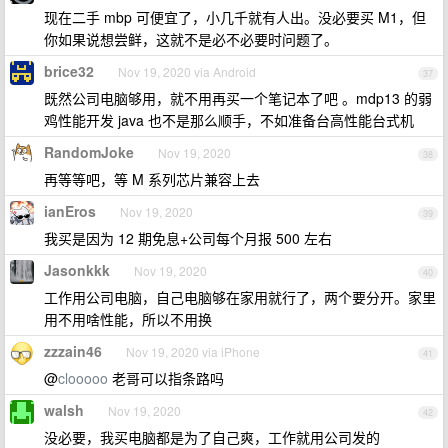
现在二手 mbp 可便宜了，小几千就有人出。没必要买 M1，但
你如果说想尝鲜，这就不是必不必要时问题了。
brice32
Nov 19, 2020 via Android
37
既然公司电脑够用，就不用再买一个笔记本了吧 。mdp13 的弱
鸡性能开发 java 也不是那么顺手，不如准备台高性能台式机
RandomJoke
Nov 19, 2020
38
再等等吧，等 M 系列芯片兼容上去
ianEros
Nov 19, 2020
39
我买是因为 12 期免息+公司每个月报 500 左右
Jasonkkk
Nov 19, 2020
40
工作用公司电脑，自己电脑够在家用就行了，两个要分开。家里
用不用啥性能，所以不用换
zzzain46
Nov 19, 2020 via iPhone
41
@
clooooo
老哥可以指条路吗
walsh
Nov 19, 2020
42
没必要，我买电脑都是为了自己爽，工作就用公司发的