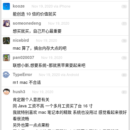
kooze
Nov 19, 2020 via iPhone
76
能创造 10 倍的价值就买
someonedeng
Nov 19, 2020
77
想买就买，自己开心最重要
nicebird
Nov 19, 2020
78
mac 算了，搞台内存大点的吧
pan020037
Nov 19, 2020
79
联想小新,想要系统~那就黑苹果耍起来吧
TypeError
Nov 19, 2020 via Android
80
m1 mac 不合适
hush3
Nov 19, 2020
81
肯定跟个人意愿有关
同 Java 工资不高 一个多月工资买了台 16 寸
我就特别喜欢 mac 笔记本的精致 系统也没用过 感觉看起来很好
看很流畅
另外也算一点点果粉