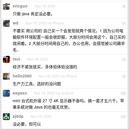
ericguo
Nov 19, 2020
6
只做 java 肯定没必要。
wd
Nov 19, 2020 via iPhone
7
不要买 用公司的 自己买一个会发现就两个情况，1 因为公司电
脑软件环境配置一般会很舒服，大部分时间会用这个，自己买的
就闲着。2 大部分时间用自己的，办公也用，会感觉被公司薅羊
毛..
tsui
Nov 19, 2020
8
经济不紧张就买，多体验体验没错的
hello2060
Nov 19, 2020 via iPhone
9
生产力工具，选好的没问题
sagaxu
Nov 19, 2020 via Android
10
mini 台式机外接 27 寸 4K 显示器不香吗，搞一套才五六千。苹
果系统对做 Java 的也毫无优势。
zjddp
Nov 19, 2020
11
没必要，但可以