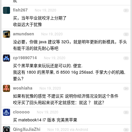
欢
fish267
Nov 19, 2020
31
买，当年毕业就咬牙上分期了
收益远大于犹豫
amundsen
Nov 19, 2020
32
没必要，你做 java 建议等 32G，就是明年更新的新模具，手头
有能干活的就先耐心等吧
cp19890714
Nov 19, 2020
33
买个黑苹果拿来玩玩还是可以的. 便宜.
我这有 1800 的黑苹果, i5 8500 16g 256ssd. 手掌大小的机箱,
要么?
woshiaha
Nov 19, 2020
34
如果有犹豫的感觉 不建议买 说明你经济情况没到这个条件
咬牙买了回头用起来说不定就感觉：就这 ？ 就这？
clooooo
Nov 19, 2020
35
买 matebook14 i7 版本 完美黑苹果
QingXuJiaZhi
Nov 19, 2020 via Android
36