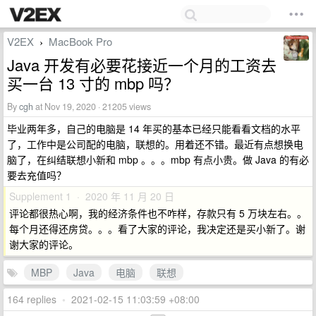
V2EX
MacBook Pro
›
Java 开发有必要花接近一个月的工资去
买一台 13 寸的 mbp 吗？
By
cgh
at Nov 19, 2020 · 21205 views
毕业两年多，自己的电脑是 14 年买的基本已经只能看看文档的水平
了，工作中是公司配的电脑，联想的。用着还不错。最近有点想换电
脑了，在纠结联想小新和 mbp 。。。mbp 有点小贵。做 Java 的有必
要去充值吗？
Supplement 1 · 2020 年 11 月 20 日
评论都很热心啊，我的经济条件也不咋样，存款只有 5 万块左右。。
每个月还得还房贷。。。看了大家的评论，我决定还是买小新了。谢
谢大家的评论。
MBP
Java
电脑
联想
164 replies
•
2021-02-15 11:03:59 +08:00