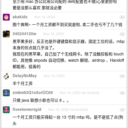
至少用 mac 办公比用公司配的 dell(配置也不错)心里更舒坦
要是没那么喜欢 那就没必要
akakidz
Nov 19, 2020
82
图个爽啊~ 一个月工资都不到买就是啦, 卖二手也亏不了几个钱
340244120w
Nov 19, 2020
83
黑苹果多好，反正也是外键键盘和显示器，固定工位的话，mbp
本身的优点就几乎没了。
我现在的黑苹果，自己加了个无线网卡。除了没触控板和 touch
ID，其他像 airpods 自动切换、watch 解锁、airdrop 、Handoff
都能用，挺香的
DelayNoMay
Nov 19, 2020
84
半个月工资
zm8m93Q1e5otOC69
Nov 19, 2020 via Android
85
只做 java 联想小新也可以 8 。。
fiveelementgid
Nov 19, 2020 via Android
86
一个月工资只能买得起一台 13 寸的 mbp 吗，是不是低了点(狗
头