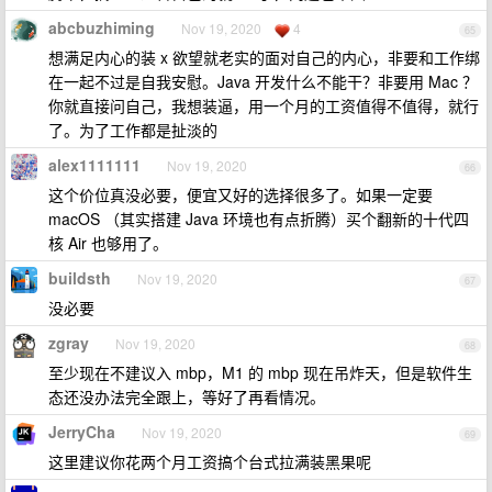
abcbuzhiming
Nov 19, 2020
4
65
想满足内心的装 x 欲望就老实的面对自己的内心，非要和工作绑
在一起不过是自我安慰。Java 开发什么不能干？非要用 Mac ？
你就直接问自己，我想装逼，用一个月的工资值得不值得，就行
了。为了工作都是扯淡的
alex1111111
Nov 19, 2020
66
这个价位真没必要，便宜又好的选择很多了。如果一定要
macOS （其实搭建 Java 环境也有点折腾）买个翻新的十代四
核 Air 也够用了。
buildsth
Nov 19, 2020
67
没必要
zgray
Nov 19, 2020
68
至少现在不建议入 mbp，M1 的 mbp 现在吊炸天，但是软件生
态还没办法完全跟上，等好了再看情况。
JerryCha
Nov 19, 2020
69
这里建议你花两个月工资搞个台式拉满装黑果呢