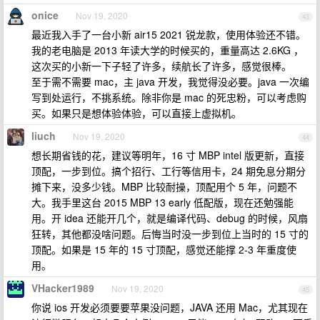
onice
Nov 19, 2020
43
最近我入手了一台小新 air15 2021 锐龙款，使用体验还不错。
我的老电脑是 2013 年读大学的时候买的，重量高达 2.6KG ，
这次买的小新一下子轻了许多，续航长了许多，感觉很棒。
至于需不需要 mac，主 java 开发，我觉得没必要。java 一次编
写到处运行，不挑系统。除非你是 mac 的死忠粉，可以考虑购
买。如果只是想体验体验，可以直接上虚拟机。
liuch
Nov 19, 2020
44
想长期省钱的花，建议等明年，16 寸 MBP intel 版更新，直接
顶配，一步到位。搞个招行、工行等信用卡，24 期免息分期分
摊下来，没多少钱。MBP 比较耐操，顶配用个 5 年，问题不
大。我手里这台 2015 MBP 13 early 低配版，现在还勉强能
用。开 idea 还能开几个，就是编译代码、debug 的时候，风扇
狂转，其他都没啥问题。后悔当时没一步到位上当时的 15 寸的
顶配。如果是 15 年的 15 寸顶配，感觉还能撑 2-3 年重度使
用。
VHacker1989
Nov 19, 2020
45
你说 ios 开发必须要要苹果没问题，JAVA 还用 Mac，尤其现在