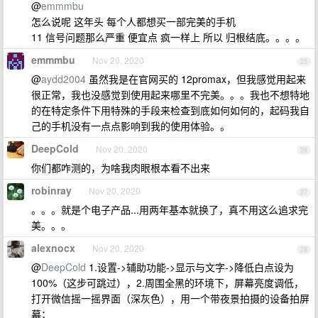
@
emmmbu
怎么说呢 这年头 每个人都想买一部完美的手机
11 信号问题那么严重 便宜点 疯一样上 所以 归根结底。。。。
emmmbu
Nov 20, 2020
25
@
aydd2004
虽然我是在官网买的 12promax，但我感觉用起来
很正常，我也没感觉到使用起来哪里不完美。。。我也不想特地
的在特定条件下用特殊的手段来检查到底如何如何的，起码我自
己的手机没有一点点影响到我的使用体验。。
DeepCold
Nov 20, 2020
26
你们都咋测的，为啥我肉眼根本看不出来
robinray
Nov 20, 2020
27
。。。就是个电子产品...用两年基本就换了，真不用这么追求完
美。。。
alexnocx
Nov 20, 2020
28
@
DeepCold
1.设置->辅助功能->显示与文字->降低白点设为
100%（这步可跳过），2.周围全黑的环境下，屏幕亮度调低，
打开微信摇一摇界面（深灰色），用一个带夜景拍摄的设备拍屏
幕；