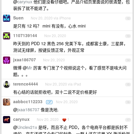
@
carynux
他们是没看仔细吧。产品介绍页里面说的很清楚，包
装拆了就不能退了。
Suen
Nov 20, 2020 via iPhone
12
是只有 12 吗？ mini 有没有，心水 mini
1107139144
Nov 20, 2020
13
昨天到的 PDD 12 黑色 256 完美下车，成都富士康，三星屏，
测试无绿屏，按键反馈正常，外观正常
jxaa186707
Nov 20, 2020
14
微博 @
Mr
厉害 专门发了个视频说这个，看了感觉不是啥大问
题。。。
terence4444
Nov 20, 2020 via iPad
15
有心结的话就拒收吧，双十二说不定价格更好
aabbcc112233
Nov 20, 2020
OP
16
@
jxaa186707
像是洗地.
carynux
Nov 20, 2020
1
17
@
Unclev21x
是呀，而且不止 PDD，各个电商平台都是拆封不
退的，京东还搞了个专门的封条，一群人还在这里 YY 激活检测