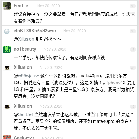
SenLief
Nov 20, 2020
35
建议直接拒收，没必要拿着一台自己都觉得膈应的玩意，你天天
看着你不难受？
eInKLX6Kh6sS3wyc
Nov 20, 2020
36
@
Xillusion
别引战撒～～
no1beauty
Nov 20, 2020
37
一个手机，都快成传家宝了，有这时间多赚点钱
Xillusion
Nov 20, 2020
38
@
w99wjacky
这有什么好引战的，mate40pro，混用京东方，
LG，据说还有三星（我没见过），这是 3 抽 1 。iphone12 混用
LG 和三星，2 抽 1.素质上是三星>LG 》京东方。我说华为抽奖
更厉害，没啥问题吧？
Xillusion
Nov 20, 2020
39
@
SenLief
当然建议苹果也这么做。不过当年绿屏可比苹果这个
严重多了。苹果今年的绿屏程度，还不如 mate40pro 的京东方
版，不信去线下实测哦。
Geek9527
Nov 20, 2020
40