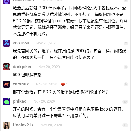
6
激活之后就没 PDD 什么事了，时间成本将远大于省钱成本。爱
思助手必须联网激活后才能识别，不用想了。绿屏问题也不是
PDD 的锅，这锅得怪 iphone 软硬件提前适配没有做到位。介意
就做等等党，我就选择了赌命，绿屏目前来看还是小概率事件，
不是那种十机九绿。
2831650
Nov 20, 2020
7
我先官网买的，退了，现在用的是 PDD 的，完全一样，纠结绿
的，在哪买都一样。只不过官网能随便退罢了
darkjoker
Nov 20, 2020
8
500 包邮解君愁
carynux
Nov 20, 2020
1
9
都在说激活，在 PDD 买的话不是拆封就不能退了吗？
phikao
Nov 20, 2020
10
开机的时候，会有一个全黑背景中间是白色苹果 logo 的界面，
应该可以简单测试一下屏幕？不用激活的。
Unclev21x
Nov 20, 2020
11