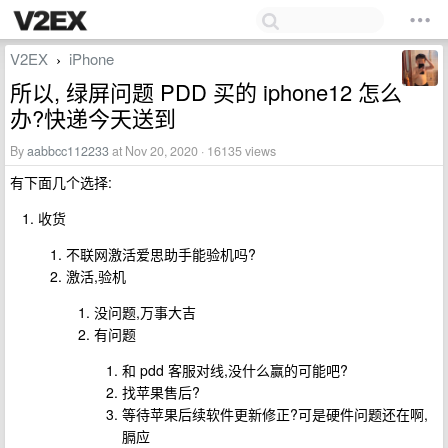
V2EX
iPhone
›
所以, 绿屏问题 PDD 买的 iphone12 怎么
办?快递今天送到
By
aabbcc112233
at Nov 20, 2020 · 16135 views
有下面几个选择:
收货
不联网激活爱思助手能验机吗?
激活,验机
没问题,万事大吉
有问题
和 pdd 客服对线,没什么赢的可能吧?
找苹果售后?
等待苹果后续软件更新修正?可是硬件问题还在啊,
膈应