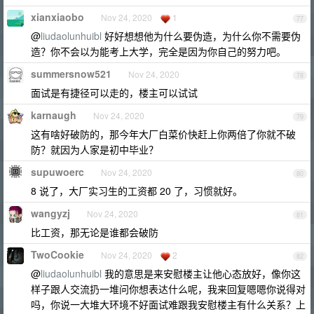
xianxiaobo
Nov 24, 2020
1
77
@
liudaolunhuibl
好好想想他为什么要伪造，为什么你不需要伪
造？你不会以为能考上大学，完全是因为你自己的努力吧。
summersnow521
Nov 24, 2020
78
面试是有捷径可以走的，楼主可以试试
karnaugh
Nov 24, 2020
79
这有啥好破防的，那今年大厂白菜价快赶上你两倍了你就不破
防？就因为人家是初中毕业？
supuwoerc
Nov 24, 2020
80
8 说了，大厂实习生的工资都 20 了，习惯就好。
wangyzj
Nov 24, 2020
81
比工资，那无论是谁都会破防
TwoCookie
Nov 24, 2020
2
82
@
liudaolunhuibl
我的意思是来安慰楼主让他心态放好，像你这
样子跟人交流扔一堆问你想表达什么呢，我来回复嗯嗯你说得对
吗，你说一大堆大环境不好面试难跟我安慰楼主有什么关系？上