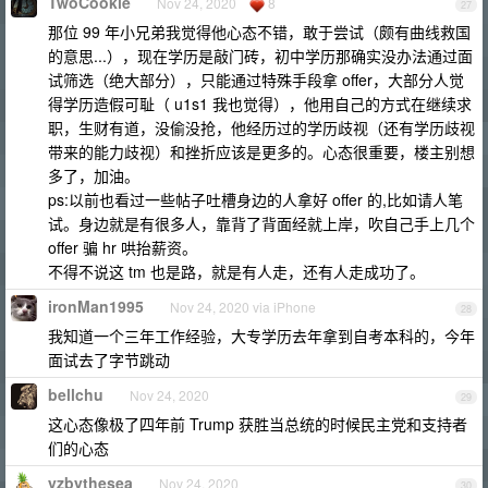
TwoCookie
Nov 24, 2020
8
27
那位 99 年小兄弟我觉得他心态不错，敢于尝试（颇有曲线救国
的意思...），现在学历是敲门砖，初中学历那确实没办法通过面
试筛选（绝大部分），只能通过特殊手段拿 offer，大部分人觉
得学历造假可耻（ u1s1 我也觉得），他用自己的方式在继续求
职，生财有道，没偷没抢，他经历过的学历歧视（还有学历歧视
带来的能力歧视）和挫折应该是更多的。心态很重要，楼主别想
多了，加油。
ps:以前也看过一些帖子吐槽身边的人拿好 offer 的,比如请人笔
试。身边就是有很多人，靠背了背面经就上岸，吹自己手上几个
offer 骗 hr 哄抬薪资。
不得不说这 tm 也是路，就是有人走，还有人走成功了。
ironMan1995
Nov 24, 2020 via iPhone
28
我知道一个三年工作经验，大专学历去年拿到自考本科的，今年
面试去了字节跳动
bellchu
Nov 24, 2020
29
这心态像极了四年前 Trump 获胜当总统的时候民主党和支持者
们的心态
yzbythesea
Nov 24, 2020
30