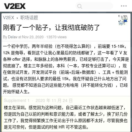
V2EX
职场话题
›
刚看了一个贴子，让我彻底破防了
By
Delav
at Nov 23, 2020 · 13570 views
一个初中学历，两年半经验（也不晓得怎么算的），前端要 15-18k，
12k 是侮辱，看到这个让我心里最后的防线都破了，这一年看了 V 友
各种 offer 选择，和脉脉上的各种秀薪资，已经足够打击了，今天算是
彻底崩了。楼主三年多经验，本科（一本，学校专业还算可以），现
在做测试开发，开发测试平台（前端+后端+数据库）、工具 + 性能测
试，也没有达到别人要求的最低 15k，我在怀疑自己什么地方出了问
题。 感觉都不知道自己的这些能力有啥用（并不能转化为钱），已经
开始怀疑人生。
Supplement 1 · 2020 年 11 月 24 日
楼主在深圳。感觉因为这种问题，自己最近工作状态越来越低迷了，
但是因为自己以前的判断和意识能力差，或者了解太少，换了好几份
工作了，我觉得频繁换工作无论出于什么原因都不太好，尽管我换也
是无可奈何，但是面试的时候 HR 可不管这些。