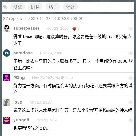
测试
脉脉
贴子
怀疑
87 replies
•
2020-11-27 11:09:38 +08:00
superpeaser
Nov 23, 2020
3
1
得看 base 哪呢，建议算时薪，你这要是在一线城市，确实有点
少了
paradoxs
Nov 23, 2020
2
不错，比农村里面的县长赚得多了。 县长一个月都没有 3000 块
钱工资呐~
M3ng
Nov 23, 2020 via iPhone
3
能力是一方面，有时候是会叫的孩子有奶吃，还要看跟雇方的博
弈
love
Nov 23, 2020
4
说了这么多这人水平怎样？万一是从小学就开始搞前端的神人呢
yungo8
Nov 23, 2020
5
也要看运气之类的。