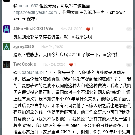
@
meteor957
但说无妨，可以写在这里面
https://textit.yeskn.com
，你需要删除告诉我一声（ cmd/win
+enter 保存）
40EaE5uJO3Xt1VVa
Nov 24, 2020
1
53
身边到处都是幸存者偏差，就 tm 我不是呗
zgray2580
Nov 24, 2020
54
建议下载脉脉，美团今年应届 27*15 了解一下，直接倒挂
TwoCookie
Nov 24, 2020
1
55
@
liudaolunhuibl
？？？你先来个问句说我的底线就是没偷没
抢，然后说我的底线真低（我好像没有提到我的底线？？），我
的回复想表达的是我不认同他这种人和他这种做法，我说了我简
历造假觉得这很可耻，请问你对一个不知名的网友的“底线”上纲
上线有意义？我不知道那个 99 年是什么来头，他原帖说了面试
通过后会坦白学历，如果有公司要他了人家入职之后也是靠敲代
码靠加班拿的钱。他简历造假可耻，他工作拿薪水也可耻?我没
有帮他说话（我又不认识他），我还说了还有其他人通过一些手
段拿 offer，我想表达的关于拿 offer，不公平的事就是很多，叫
楼主心态放好（这是重点 OK ？），谢谢，你对 99 年那个兄弟