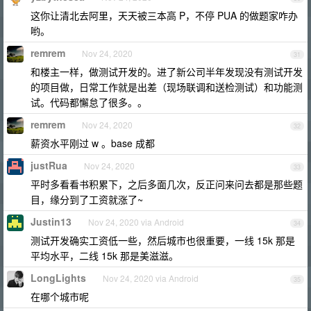
这你让清北去阿里，天天被三本高 P，不停 PUA 的做题家咋办
哟。
remrem
Nov 24, 2020
31
和楼主一样，做测试开发的。进了新公司半年发现没有测试开发
的项目做，日常工作就是出差（现场联调和送检测试）和功能测
试。代码都懈怠了很多。。
remrem
Nov 24, 2020
32
薪资水平刚过 w 。base 成都
justRua
Nov 24, 2020
33
平时多看看书积累下，之后多面几次，反正问来问去都是那些题
目，缘分到了工资就涨了~
Justin13
Nov 24, 2020 via Android
34
测试开发确实工资低一些，然后城市也很重要，一线 15k 那是
平均水平，二线 15k 那是美滋滋。
LongLights
Nov 24, 2020 via Android
35
在哪个城市呢