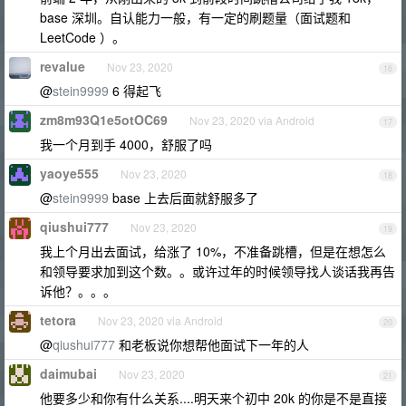
base 深圳。自认能力一般，有一定的刷题量（面试题和
LeetCode ）。
revalue
Nov 23, 2020
16
@
stein9999
6 得起飞
zm8m93Q1e5otOC69
Nov 23, 2020 via Android
17
我一个月到手 4000，舒服了吗
yaoye555
Nov 23, 2020
18
@
stein9999
base 上去后面就舒服多了
qiushui777
Nov 23, 2020
19
我上个月出去面试，给涨了 10%，不准备跳槽，但是在想怎么
和领导要求加到这个数。。或许过年的时候领导找人谈话我再告
诉他？。。。
tetora
Nov 23, 2020 via Android
20
@
qiushui777
和老板说你想帮他面试下一年的人
daimubai
Nov 23, 2020
21
他要多少和你有什么关系....明天来个初中 20k 的你是不是直接