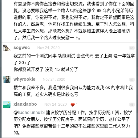
有意见你不爽你直接去和他密切交流，我也看到了你在下面的回
复，没必要跟我这样一个路人纠结这些那个 99 年的小兄弟简历
造假的事，你觉得不对，我也觉得不对，我肯定不希望同事是这
样的人，然后呢，他照样找工作继续生活。至于别人怎么想，科
班大学生怎么想，那能怎么想？不就是楼主这样大晚上被破防
了，然后我一个路人过来安慰一下。
sogwsc
Nov 24, 2020
56
我之前的一个测试同事 功能测试 会点代码 去了上海 没一年就拿
了 20+了
你都测试开发了 没到 15 就过分了
whyrookie
Nov 24, 2020
57
楼主和我差不多，我遇到很多我自认为能力没我 ok 的拿着比我
高的工资，老实人确实是比较吃亏
xianxiaobo
Nov 24, 2020
1
58
@
liudaolunhuibl
建议按学历分配工作，按学历分配工资，按学
历分配女朋友，按学历分配房子，面试只问学历，这样公平了
吧？免得那些寒窗苦读十二年的搞不过那些家里面三代人努力
的。