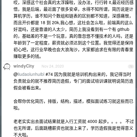
哎，深感这个社会真的太浮躁啦，没办法，行行转 it,最近经历感
悟，我是后端，最近面了很多安卓，水得不知所谓，简历说是计
算机学历，谁不知问个数组和链表的区别都不知道，深感痛恨，
而且开价都是 18 到 20k,我心想，这社会怎么啦，前端真的这么
好混吗，还是靠谱的人太少，简历上我没看到有一个有 github
的，基础差的不是一个玩意，真的靠忽悠不懂技术的人吗，还是
年龄到了一定程度，薪资就必须达到这个位置。我觉得还是保持
初心吧，这行业早晚也会大浪淘沙，大家都追求在有限的青春里
赚取更多的钱。
windyCity
Nov 24, 2020
76
@
liudaolunhuibl
#74 因为我就是培训机构出来的，我记得当时
负责就业的就不推荐简历造假，专门的面试培训课就明说简历造
假会被看出来。
会帮你优化简历，排版，结构，描述，模拟面试练习就这些而已
啦。
老老实实出去面试结果就是入行工资就 4000 起步。。。。 不过
也无所谓，后面跳槽薪资也就涨上来了，学历造假我是觉得意义
不大啦。