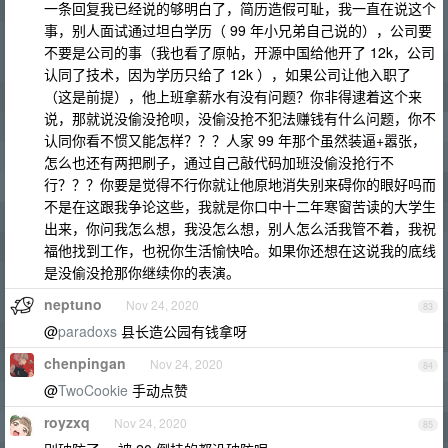
一条回复我已经说的够明白了，简历造假可耻，我一直在说这个
事，别人面试通过坦白学历（ 99 年小兄弟自己说的），公司要
不要是公司的事（我也看了原帖，开源中国给他开了 12k，公司
认同了技术，因为学历只给了 12k ），如果公司让他入职了
（这是前提），他上班拿薪水有没有问题？你非得逮着这个来
说，那就说没偷没抢呗，没偷没抢不犯法赚钱有什么问题，你不
认同你看不惯又能怎样？？？人家 99 年那个虽然装逼+嚣张，
怎么也还有两把刷子，通过自己敲代码加班没偷没抢行不
行？？？你要是觉得不行你就让他原地消失别来碍你的眼好吗而
不是在这跟我争论这些，我就是你口中十二年寒窗苦读的大学生
出来，你问我怎么想，我没怎么想，别人怎么活我管不着，我祝
福他找到工作，也祝你生活愉快哈。如果你还想在这说我的底线
是没偷没抢那你继续你的表演。
neptuno
Nov 24, 2020
83
@
paradoxs
县长造公园有钱拿呀
chenpingan
Nov 24, 2020
84
@
TwoCookie
手动点赞
royzxq
Nov 24, 2020
85