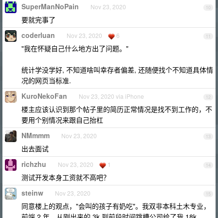
SuperManNoPain
Nov 23, 2020
10
要就完事了
coderluan
Nov 23, 2020
6
11
"我在怀疑自己什么地方出了问题。"
统计学没学好, 不知道啥叫幸存者偏差, 还随便找个不知道具体情
况的网页当标准.
KuroNekoFan
Nov 23, 2020 via iPhone
12
楼主应该认识到那个帖子里的简历正常情况是找不到工作的，不
要用个别情况来跟自己抬杠
NMmmm
Nov 23, 2020
13
出去面试
richzhu
Nov 23, 2020
1
14
测试开发本身工资就不高吧？
steinw
Nov 23, 2020
15
同意楼上的观点，"会叫的孩子有奶吃"。我双非本科土木专业，
前端 2 年，从刚出来的 3k 到前段时间跳槽公司给了我 18k，