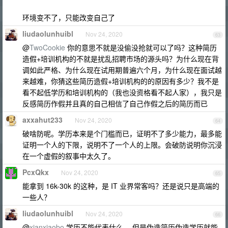
环境变不了，只能改变自己了
liudaolunhuibl
Nov 24, 2020
63
@
TwoCookie
你的意思不就是没偷没抢就可以了吗？这种简历
造假+培训机构的不就是扰乱招聘市场的源头吗？为什么现在背
调如此严格、为什么现在试用期普遍六个月，为什么现在面试越
来越难，你猜这些简历造假+培训机构的的原因有多少？我不是
看不起低学历和培训机构的（我也没资格看不起人家），我只是
反感简历作假并且真的自己相信了自己作假之后的简历而已
axxahut233
Nov 24, 2020
64
破啥防呢。学历本来是个门槛而已，证明不了多少能力，最多能
证明一个人的下限，说明不了一个人的上限。会破防说明你沉浸
在一个虚假的叙事中太久了。
PcxQkx
Nov 24, 2020
65
能拿到 16k-30k 的这种，是 IT 业界常客吗？还是说只是高端的
一些人？
liudaolunhuibl
Nov 24, 2020
66
@
xianxiaobo
学历不能代表什么， 但是伪造简历伪造学历就能