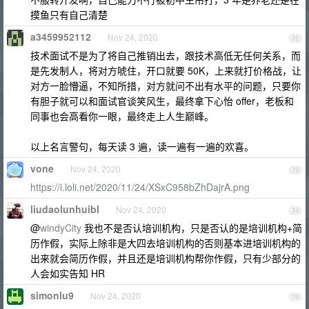
摸鱼只有自己清楚
a3459952112
Nov 24, 2020
72
技术面试不是为了将自己推销出去，跟技术高低无任何关系，而
是先发制人，将对方唬住，开口就要 50K，上来就打价格战，让
对方一脸懵逼，不知所措，对方就问不出有水平的问题，只要你
有胆子就可以和面试官谈笑风生，最终拿下心怡 offer，老板和
同事也会高看你一眼，最终走上人生巅峰。
以上名言警句，每天读 3 遍，读一遍有一遍的欢喜。
vone
Nov 24, 2020
73
https://i.loli.net/2020/11/24/XSxC958bZhDajrA.png
liudaolunhuibl
Nov 24, 2020
74
@
windyCity
我也不是否认培训机构，只是否认的是培训机构+简
历作假，实际上除非是大四去培训机构的否则基本进培训机构的
出来就会简历作假，并且还是培训机构帮你作假，只有少部分的
人会如实告知 HR
simonlu9
Nov 24, 2020
75