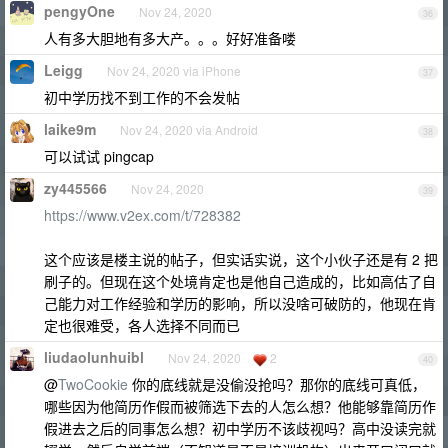
pengyOne
Nov 24, 2020
36
人有多大胆地有多大产。。。好好准备喽
Leigg
Nov 24, 2020 via iPhone
37
初中学历找不到工作的不会发帖
laike9m
Nov 24, 2020 via Android
38
可以试试 pingcap
zy445566
Nov 24, 2020
39
https://www.v2ex.com/t/728382
这个应该是楼主说的帖子，但实话实说，这个小伙子还是有 2 把
刷子的。但现在这个处境肯定也是他自己造成的，比如高估了自
己能力对工作经验和学历的影响，所以没啥可破防的，他现在肯
定也很难受，各人选择不同而已
liudaolunhuibl
Nov 24, 2020
2
40
@
TwoCookie
你的底线就是没偷没抢吗？那你的底线可真低，
哪些因为他简历作假而被筛选下去的人怎么想？他能够靠简历作
假进去之后的同事怎么想？初中学历不该歧视吗？高中没读完就