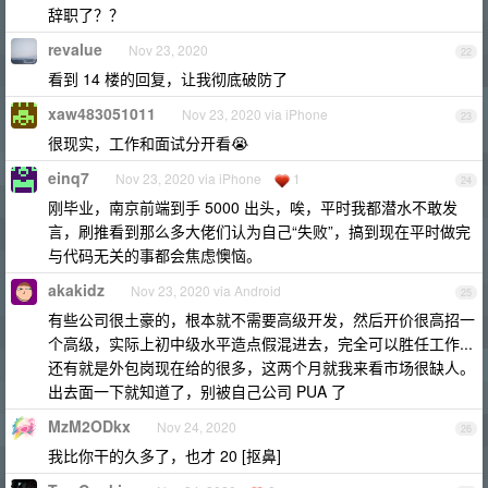
辞职了？？
revalue
Nov 23, 2020
22
看到 14 楼的回复，让我彻底破防了
xaw483051011
Nov 23, 2020 via iPhone
23
很现实，工作和面试分开看😭
einq7
Nov 23, 2020 via iPhone
1
24
刚毕业，南京前端到手 5000 出头，唉，平时我都潜水不敢发
言，刷推看到那么多大佬们认为自己“失败”，搞到现在平时做完
与代码无关的事都会焦虑懊恼。
akakidz
Nov 23, 2020 via Android
25
有些公司很土豪的，根本就不需要高级开发，然后开价很高招一
个高级，实际上初中级水平造点假混进去，完全可以胜任工作...
还有就是外包岗现在给的很多，这两个月就我来看市场很缺人。
出去面一下就知道了，别被自己公司 PUA 了
MzM2ODkx
Nov 24, 2020
26
我比你干的久多了，也才 20 [抠鼻]