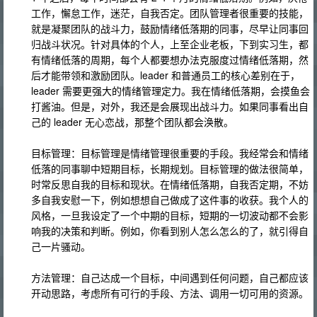
工作，懈怠工作，迷茫，自我否定。团队管理者很重要的技能，
就是凝聚团队的战斗力，鼓励情绪低落期的同事，尽早让同事回
归战斗状况。针对具体的个人，上至企业老板，下到实习生，都
有情绪低落的周期，每个人都要想办法克服度过情绪低落期，然
后才能带领和激励团队。leader 和普通员工的核心差别在于，
leader 需要更强大的情绪管理定力。我在情绪低落期，会摸鱼会
打酱油。但是，对外，我还是会展现出战斗力。如果同事看出自
己的 leader 无心恋战，那整个团队都会涣散。
目标管理：目标管理是情绪管理很重要的手段。我经常会和情绪
低落的同事聊中短期目标，长期规划。目标管理的做法很简单，
时常反思自我的目标和现状。在情绪低落期，自我否定期，不妨
多自我安慰一下，例如想想自己做成了这件事的收获。我个人的
风格，一旦我设定了一个中期的目标，短期的一切波动都不会影
响我的决策和判断。例如，你看到别人怎么怎么的了，就引得自
己一片骚动。
方法管理：自己达成一个目标，中间遇到任何问题，自己都应该
开动思路，考虑所有可行的手段、方法、调用一切可用的资源。