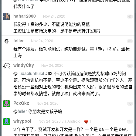
代表什么了
haha12000
Nov 24, 2020
67
我觉得工资的多少，不能说明能力的高低
工资往往是市场决定的，是不是考虑转开发呢？
feller
Nov 24, 2020
68
我有个朋友，做功能测试，纯功能测试，拿 15k，13 薪。坐标
上海
windyCity
Nov 24, 2020
69
@
liudaolunhuibl
#63 不可否认简历造假是扰乱招聘市场的问
题，可培训机构不是，至少不全是。据我观察部分自学的人，基
础还没一些相对正规的培训机构出来的人好，很多很基础的点自
学的时候都没搞懂，就做了项目就出来面试了。
PcxQkx
Nov 24, 2020
70
@
feller
你朋友是女孩子嘛
whypool
Nov 24, 2020 via Android
1
71
3 年白干了，测试开发和开发是一样？一个是 qa 一个是 dev，
不服转开发啊，自己能力不行被初中生吊打，3 年是养老还是在