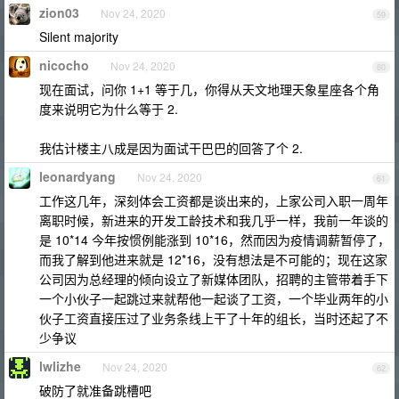
zion03
Nov 24, 2020
59
Silent majority
nicocho
Nov 24, 2020
60
现在面试，问你 1+1 等于几，你得从天文地理天象星座各个角
度来说明它为什么等于 2.
我估计楼主八成是因为面试干巴巴的回答了个 2.
leonardyang
Nov 24, 2020
61
工作这几年，深刻体会工资都是谈出来的，上家公司入职一周年
离职时候，新进来的开发工龄技术和我几乎一样，我前一年谈的
是 10*14 今年按惯例能涨到 10*16，然而因为疫情调薪暂停了，
而我了解到他进来就是 12*16，没有想法是不可能的；现在这家
公司因为总经理的倾向设立了新媒体团队，招聘的主管带着手下
一个小伙子一起跳过来就帮他一起谈了工资，一个毕业两年的小
伙子工资直接压过了业务条线上干了十年的组长，当时还起了不
少争议
lwlizhe
Nov 24, 2020
62
破防了就准备跳槽吧