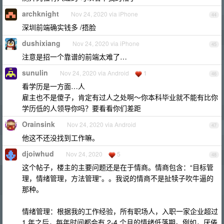
archknight
Nov 24, 2020 via iPhone
44
深圳前端确实钱多 /捂脸
dushixiang
Nov 24, 2020 via iPhone
45
注意是招一个靠谱的前端太难了…
sunulin
Nov 24, 2020 via Android
1
46
看学历是一方面…人
雇主也不是傻子，肯定有过人之处啊～你本科毕业就不能有比你
学历低的人领导你吗？要看看你们差距
Orainsink
Nov 24, 2020 via Android
47
他这不还没找到工作嘛。
djoiwhud
Nov 24, 2020
5
48
这个帖子，楼主的主要问题还是在于情商。情商包含：“目标管
理，情绪管理，方法管理”。。我说的情商不是扯犊子吹牛逼的
那种。
情绪管理：根据我的工作经验，所有职场人，入职一家企业超过
1 年之后，每年时间都会有 2-4 个月的情绪低落期。例如，厌倦