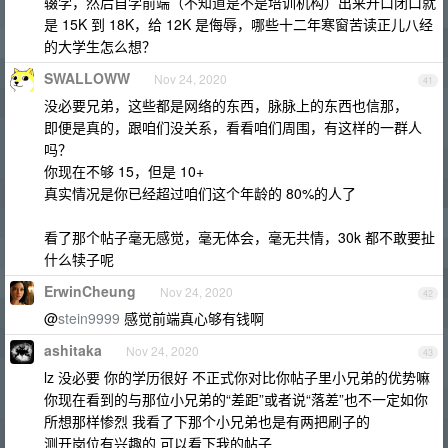
辍学，然后自学前端（不知道是不是培训机构）出来开口闭口就
是 15K 到 18K，给 12K 是侮辱，哪些十二年寒窗苦读正儿八经
的大学生怎么想？
SWALLOWW
Nov 24, 2020
41
没必要兄弟，这些都是网络的东西，脉脉上的东西也信那，
即便是真的，跟咱们没关系，看看咱们周围，有这样的一群人
吗？
你现在不够 15，但是 10+
真实情况是你已经超过咱们这个年龄的 80%的人了
看了那个帖子毫无感觉，毫无体会，毫无共情，30k 都不敢要扯
什么犊子呢
ErwinCheung
Nov 24, 2020
42
@
stein9999
感觉前端真心够有钱啊
ashitaka
Nov 24, 2020
43
lz 没必要 你的学历很好 不正式你对比你帖子里小兄弟的优势嘛
你现在看到的与那位小兄弟的“差距”或者说“落差”也不一定如你
所想那样惨烈 我看了下那个小兄弟也是有两把刷子的
测开岗位有兴趣的 可以看下我的帖子