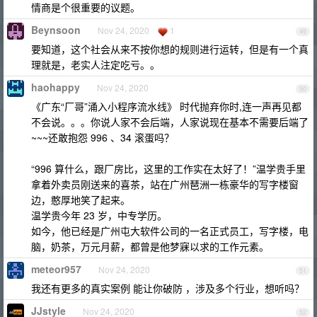
情商是个很重要的议题。
Beynsoon
Nov 24, 2020
1
49
要知道，这个社会从来不按你想的规则进行运转，但是有一个真
理就是，老实人注定吃亏。。
haohappy
Nov 24, 2020
50
《广东“厂哥”涌入小程序流水线》 时代抛弃你时,连一声再见都
不会说。。。你说人家不会后端，人家说现在基本不需要后端了
~~~还敢抱怨 996 、34 滚蛋吗？
“996 算什么，跟厂房比，这里的工作实在太好了！”温学贵手里
拿着外卖员刚送来的喜茶，站在广州琶洲一栋豪华的写字楼窗
边，憨厚地笑了起来。
温学贵今年 23 岁，中专学历。
如今，他已经是广州屯大软件公司的一名正式员工，写字楼，电
脑，奶茶，万元月薪，都曾是他梦寐以求的工作元素。
meteor957
Nov 24, 2020
51
我还有更多的真实案例 能让你破防 ，涉及多个行业，想听吗？
JJstyle
Nov 24, 2020
52