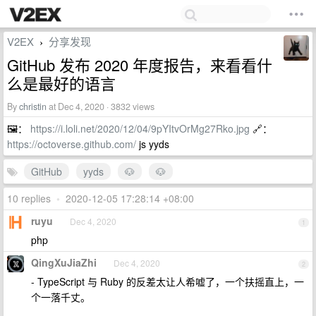
V2EX
分享发现
›
GitHub 发布 2020 年度报告，来看看什
么是最好的语言
By
christin
at Dec 4, 2020 · 3832 views
🖼：
https://i.loli.net/2020/12/04/9pYItvOrMg27Rko.jpg
🔗：​​​
https://octoverse.github.com/
js yyds
GitHub
yyds
🐶
🐶
10 replies
•
2020-12-05 17:28:14 +08:00
ruyu
Dec 4, 2020
1
php
QingXuJiaZhi
Dec 4, 2020
2
- TypeScript 与 Ruby 的反差太让人希嘘了，一个扶摇直上，一
个一落千丈。