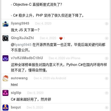
- Objective-C 直接断崖式消失了？
- C# 稳步上升，PHP 坚持了很久但还是下降了。
liyang5945
Dec 4, 2020
3
我大 JS 天下第一？
QingXuJiaZhi
Dec 4, 2020
1
4
@
liyang5945
在开源界热度第一也正常，毕竟后端关键代码都
不乐意公开。
v7offJ3MsdbC1IhU
Dec 4, 2020 via iPhone
5
这种全球榜单报告对国内意义不大，Python C#在国内环境咋样
就不说了，懂得自然懂。
autowang
Dec 4, 2020 via Android
6
html
sigl0p
Dec 5, 2020
7
C# 越来越好用了，然并卵
bequt
Dec 5, 2020
8