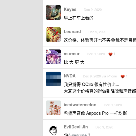
Keyes
Dec 9, 2020
早上在车上看的
Leonard
Dec 9, 2020
这价格，体验再好也不买😂我不是目
murmur
1
Dec 9, 2020
比 大 更 大
NVDA
1
Dec 9, 2020 via iPhone
我只觉得 QC35 很有性价比...
大耳这个价格真的得做到降噪和声音都
icedwatermelon
Dec 9, 2020
希望声音像 Airpods Pro 一样均衡
EvilDevilJin
Dec 9, 2020
@
Awes0me
？