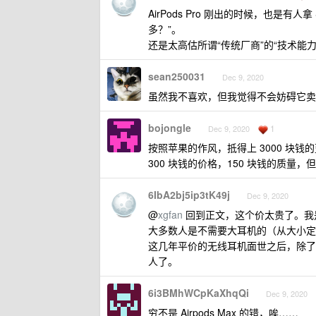
AirPods Pro 刚出的时候，也是有人
多？”。
还是太高估所谓“传统厂商”的“技术能力
sean250031
Dec 9, 2020
虽然我不喜欢，但我觉得不会妨碍它卖
bojongle
1
Dec 9, 2020
按照苹果的作风，抵得上 3000 块钱
300 块钱的价格，150 块钱的质量，但
6IbA2bj5ip3tK49j
Dec 9, 2020
@
xgfan
回到正文，这个价太贵了。我
大多数人是不需要大耳机的（从大小定
这几年平价的无线耳机面世之后，除了偶
人了。
6i3BMhWCpKaXhqQi
Dec 9, 2020
穷不是 Airpods Max 的错，唉……