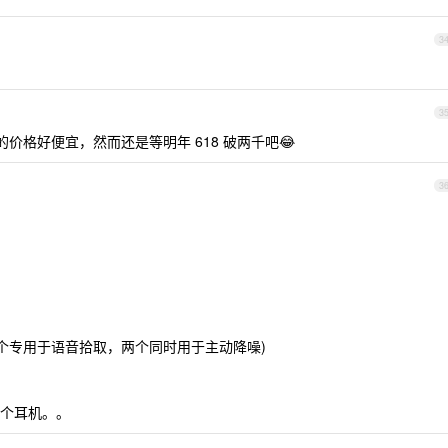
3
3
00 的价格好便宜，然而还是等明年 618 破两千吧😂
3
一个专用于语音拾取，两个同时用于主动降噪)
个耳机。。