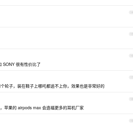
1
1
1
和 SONY 很有性价比了
1
的四个轮子，装在鞋子上哪吒都追不上你，效果也是非常好的
1
的 airpods max 会造福更多的耳机厂家
1