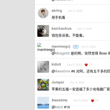
akring
Dec 9, 2020
用手机看
baichaohua
Dec 9, 2020
钱包告诉我，不能看。
mantreegcj
Dec 9, 2020
OP
@
Mirage09
是的啊，突然觉得 Bose 
kidult
17
Dec 9, 2020
@
Awes0me
#6 对阿，还有五千多
Jumper
Dec 9, 2020
苹果的五福一安造福了多少充电器厂家，苹果
Awes0me
13
Dec 9, 2020
@
kidult
#16