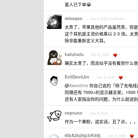
富人已下单😭
missqso
Dec 9, 2020 via iPhone
太贵了，苹果其他的产品虽然贵，但是一般
这个耳机是主流价格乘以 2-3 倍。太
除非能重新定义大耳。
hafuhafu
1
Dec 9, 2020
确实太贵了，而且似乎没有看到什么
EvilDevilJin
1
Dec 9, 2020
@
Awes0me
你自己说的「除了充电线
同理还有 7000+的显示器支架，1500 
还有人家指出你的问题，为什么就说别
neptuno
Dec 9, 2020
作为一个果粉，说实话，丑了点，，，，
6IbA2bj5ip3tK49j
4
Dec 9, 2020