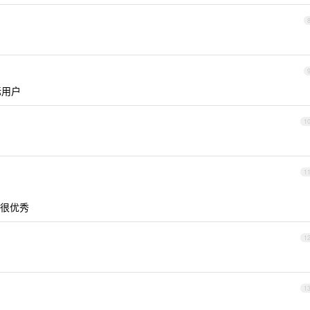
标用户
1
1
很优秀
1
1