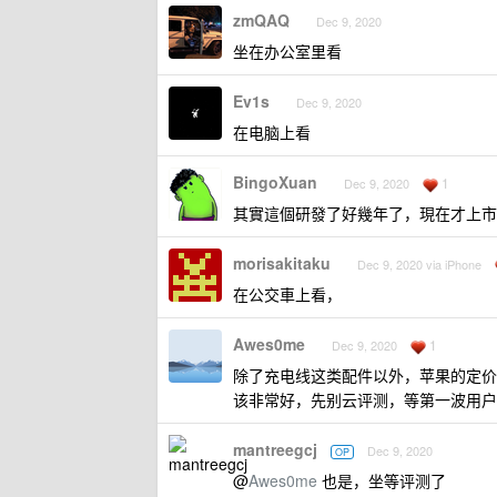
zmQAQ
Dec 9, 2020
坐在办公室里看
Ev1s
Dec 9, 2020
在电脑上看
BingoXuan
1
Dec 9, 2020
其實這個研發了好幾年了，現在才上市
morisakitaku
Dec 9, 2020 via iPhone
在公交車上看，
Awes0me
1
Dec 9, 2020
除了充电线这类配件以外，苹果的定价
该非常好，先别云评测，等第一波用户
mantreegcj
Dec 9, 2020
OP
@
Awes0me
也是，坐等评测了