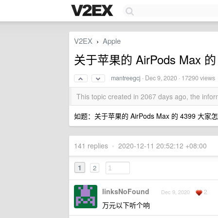
V2EX
Apple
›
关于苹果的 AirPods Max 
mantreegcj
·
Dec 9, 2020
· 17290 views
This topic created in 2067 days ago, the inf
如题：关于苹果的 AirPods Max 的 4399 大
141 replies
•
2020-12-11 20:52:12 +08:00
1
2
linksNoFound
2
Dec 9, 2020
万元以下听个响