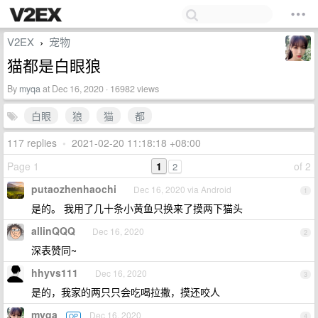
V2EX
宠物
›
猫都是白眼狼
By
myqa
at Dec 16, 2020 · 16982 views
白眼
狼
猫
都
117 replies
•
2021-02-20 11:18:18 +08:00
Page 1
1
of 2
2
putaozhenhaochi
Dec 16, 2020 via Android
1
是的。 我用了几十条小黄鱼只换来了摸两下猫头
allinQQQ
Dec 16, 2020
2
深表赞同~
hhyvs111
Dec 16, 2020
3
是的，我家的两只只会吃喝拉撒，摸还咬人
myqa
Dec 16, 2020
OP
4