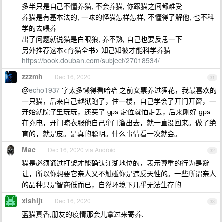
多半只是自己不懂养猫, 不会养猫, 你跟猫之间都难受
养猫是有基本法的, 一味的怪猫怎样怎样, 不懂得了解他, 也不科
学的去喂养
出了问题就说猫是白眼狼, 养不熟, 自己也要反思一下
另外推荐这本<育猫全书> 知己知彼才能科学养猫
https://book.douban.com/subject/27018534/
zzzmh
Dec 16, 2020
31
@
echo1937
字太多懒得看哈哈 之前女票养过狸花，我最喜欢的
一只猫，后来自己越狱跑了，住一楼，自己学会了开门开窗，一
开始就院子里玩玩，还买了 gps 定位就怕走丢，后来刚好 gps
在充电，开门晾衣服他自己窜门溜出去，就一直没回来。做了绝
育的，就是皮。是真的聪明。什么事情看一次就会。
Mac
Dec 16, 2020 via Android
32
猫是必须通过打架才能确认江湖地位的，表示尊重的行为是避
让，所以你想要它亲人又不触碰你是违反天性的。一些所谓亲人
的品种只是智商低而已，自然环境下几乎无法生存的
xishijt
Dec 16, 2020
33
蓝猫真香,朋友的疫情那会儿拿过来寄养.