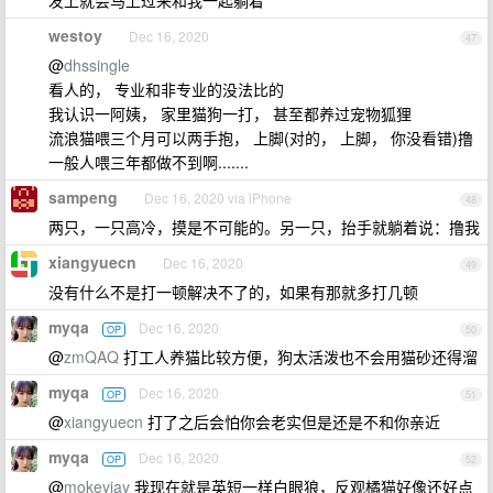
发上就会马上过来和我一起躺着
westoy
Dec 16, 2020
47
@
dhssingle
看人的， 专业和非专业的没法比的
我认识一阿姨， 家里猫狗一打， 甚至都养过宠物狐狸
流浪猫喂三个月可以两手抱， 上脚(对的， 上脚， 你没看错)撸
一般人喂三年都做不到啊.......
sampeng
Dec 16, 2020 via iPhone
48
两只，一只高冷，摸是不可能的。另一只，抬手就躺着说：撸我
xiangyuecn
Dec 16, 2020
49
没有什么不是打一顿解决不了的，如果有那就多打几顿
myqa
Dec 16, 2020
OP
50
@
zmQAQ
打工人养猫比较方便，狗太活泼也不会用猫砂还得溜
myqa
Dec 16, 2020
OP
51
@
xiangyuecn
打了之后会怕你会老实但是还是不和你亲近
myqa
Dec 16, 2020
OP
52
@
mokeyjay
我现在就是英短一样白眼狼，反观橘猫好像还好点