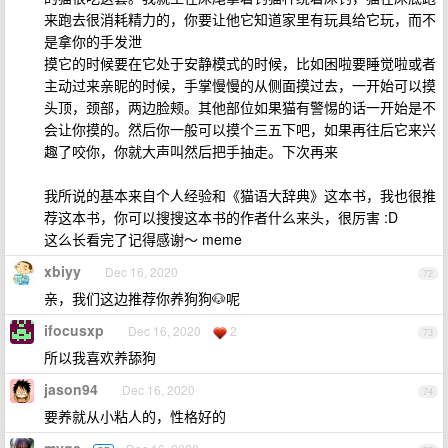
来跑去很消耗精力的，你要让他它知道家里有玩具给它玩，而不
是拿你的手发泄
摸它的时候要在它处于安静模式的时候，比如困啦要睡觉啦或者
主动过来亲昵的时候，手掌慢慢的从侧面摸过去，一开始可以摸
头顶，颈部，两边脸颊。其他部位如果猫有警惕的话一开始是不
会让你摸的。然后你一般可以摸个三五下吧，如果再往后它来兴
趣了咬你，你就大声叫然后把手抽走。下次再来
我所说的基本来自个人经验和《猫语大辞典》这本书，我也很推
荐这本书，你可以搜搜这本书的作者什么来头，很厉害 :D
这么长看完了记得感谢～ meme
xbiyy
Dec 16, 2020
72
亲，我们这边推荐你养狗狗🐶呢
ifocusxp
Dec 16, 2020
2
73
所以我喜欢养舔狗
jason94
Dec 16, 2020
74
要养就从小粘人的，性格好的