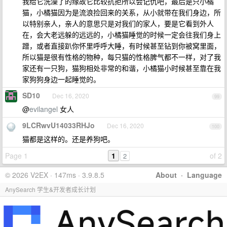
我给它洗澡了的缘故它比较抗拒所以会记仇吧，最后是只小橘
猫，小橘猫因为是流浪捡回来的关系，从小就带在我们身边，所
以特别亲人，亲人的意思只是对我们的家人，要是它看到外人
在，会大老远躲的远远的，小橘猫睡觉的时候一定会往我们身上
蹭，或者直接趴你怀里呼呼大睡，有时候甚至钻到你被窝里面，
所以猫是很有性格的物种，每只猫的性格脾气都不一样，对了我
家还有一只狗，猫狗相处非常的和谐，小橘猫小时候甚至靠在我
家狗狗身边一起睡觉的。
SD10
Dec 16, 2020
99
@
evilangel
女人
9LCRwvU14033RHJo
Dec 16, 2020
100
猫都是这样的。还是养狗吧。
Page 1
1
of 2
2
© 2026 V2EX · 147ms · 3.9.8.5
About
·
Language
AnySearch 学生&开发者成长计划