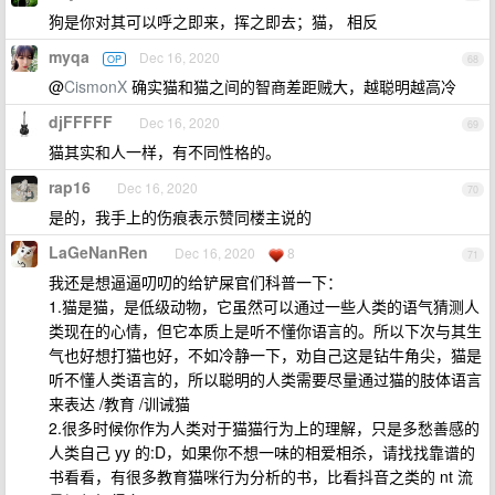
狗是你对其可以呼之即来，挥之即去；猫， 相反
myqa
Dec 16, 2020
OP
68
@
CismonX
确实猫和猫之间的智商差距贼大，越聪明越高冷
djFFFFF
Dec 16, 2020
69
猫其实和人一样，有不同性格的。
rap16
Dec 16, 2020
70
是的，我手上的伤痕表示赞同楼主说的
LaGeNanRen
Dec 16, 2020
8
71
我还是想逼逼叨叨的给铲屎官们科普一下：
1.猫是猫，是低级动物，它虽然可以通过一些人类的语气猜测人
类现在的心情，但它本质上是听不懂你语言的。所以下次与其生
气也好想打猫也好，不如冷静一下，劝自己这是钻牛角尖，猫是
听不懂人类语言的，所以聪明的人类需要尽量通过猫的肢体语言
来表达 /教育 /训诫猫
2.很多时候你作为人类对于猫猫行为上的理解，只是多愁善感的
人类自己 yy 的:D，如果你不想一味的相爱相杀，请找找靠谱的
书看看，有很多教育猫咪行为分析的书，比看抖音之类的 nt 流