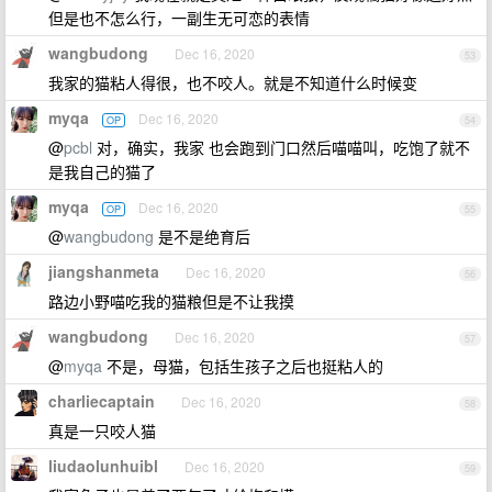
但是也不怎么行，一副生无可恋的表情
wangbudong
Dec 16, 2020
53
我家的猫粘人得很，也不咬人。就是不知道什么时候变
myqa
Dec 16, 2020
OP
54
@
pcbl
对，确实，我家 也会跑到门口然后喵喵叫，吃饱了就不
是我自己的猫了
myqa
Dec 16, 2020
OP
55
@
wangbudong
是不是绝育后
jiangshanmeta
Dec 16, 2020
56
路边小野喵吃我的猫粮但是不让我摸
wangbudong
Dec 16, 2020
57
@
myqa
不是，母猫，包括生孩子之后也挺粘人的
charliecaptain
Dec 16, 2020
58
真是一只咬人猫
liudaolunhuibl
Dec 16, 2020
59