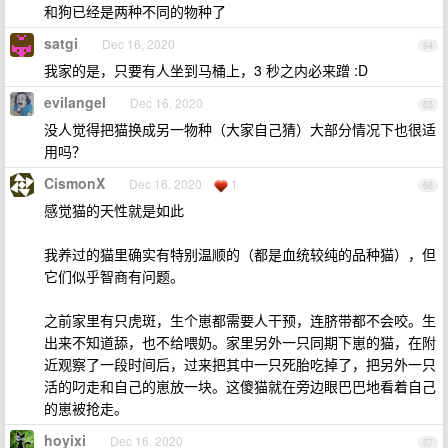
和狗已经是两种不同的物种了
satgi
Dec 16, 2020
64
我家的是，只要有人坐到马桶上，3 秒之内必来蹭 :D
evilangel
Dec 16, 2020
65
没人觉得把猫换成另一物种（大家自己猜）大部分情况下也很适
用吗？
CismonX
Dec 16, 2020
1
66
感觉猫的天性就是如此
我养过的猫里确实有特别温顺的（都是血统较纯的品种猫），但
它们似乎智商有问题。
之前家里有只虎斑，生个崽都需要人干预，连脐带都不会咬。生
出来不知道舔，也不给喂奶。家里另外一只同期下崽的猫，在附
近观察了一段时间后，过来把其中一只死胎吃掉了，把另外一只
活的叼走和自己的崽放一块。这傻猫就在旁边眼巴巴地看着自己
的崽被抢走。
hoyixi
Dec 16, 2020
67