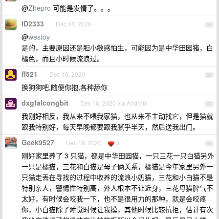
@
Zhepro
可能是发情了。。。
ID2333
Dec 16, 2020
95
@
westoy
是的，主要原因还是胆小敏感怕生，可能因为是中华田园猪，白
橘色，而且小时候流浪过。
ff521
Dec 16, 2020
96
换狗狗吧,随便你抱,各种舔你
dxgfalcongbit
Dec 16, 2020 via Android
97
我刚好相反，我从来不喂我家猫，也从来不主动找它，但是猫就
跟我特别好，每天早晚都要跟我腻乎半天，然后送我出门。
Geek9527
Dec 16, 2020
3
98
刚好家里养了 3 只猫，都是中华田园猫，一只三花一只白猫另外
一只是橘猫，三花和白猫是母子俩关系，橘猫是今年家里另外一
只猫走丢在寻找的过程中收养的流浪小奶猫，三花和小白猫不是
特别亲人，警惕性特别高，外人根本不让近身，三花母猫脾气不
太好，有时候会咬我一下，也不是很用力的那种，就是会咬疼
你，小白猫除了睡觉时候让我摸，其他时候比较抗拒，估计有次