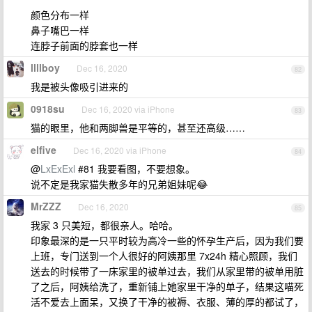
颜色分布一样
鼻子嘴巴一样
连脖子前面的脖套也一样
llllboy
Dec 16, 2020
82
我是被头像吸引进来的
0918su
Dec 16, 2020 via iPhone
83
猫的眼里，他和两脚兽是平等的，甚至还高级……
elfive
Dec 16, 2020 via iPhone
84
@
LxExExl
#81 我要看图，不要想象。
说不定是我家猫失散多年的兄弟姐妹呢😂
MrZZZ
Dec 16, 2020
85
我家 3 只美短，都很亲人。哈哈。
印象最深的是一只平时较为高冷一些的怀孕生产后，因为我们要
上班，专门送到一个人很好的阿姨那里 7x24h 精心照顾，我们
送去的时候带了一床家里的被单过去，我们从家里带的被单用脏
了之后，阿姨给洗了，重新铺上她家里干净的单子，结果这喵死
活不爱去上面呆，又换了干净的被褥、衣服、薄的厚的都试了，