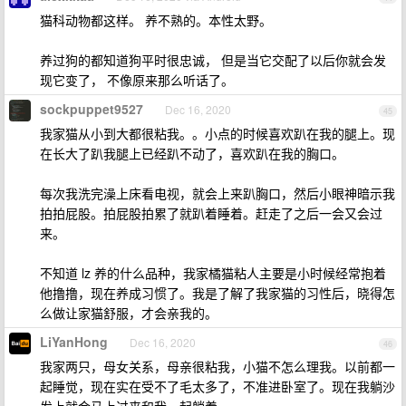
猫科动物都这样。 养不熟的。本性太野。
养过狗的都知道狗平时很忠诚， 但是当它交配了以后你就会发
现它变了， 不像原来那么听话了。
sockpuppet9527
Dec 16, 2020
45
我家猫从小到大都很粘我。。小点的时候喜欢趴在我的腿上。现
在长大了趴我腿上已经趴不动了，喜欢趴在我的胸口。
每次我洗完澡上床看电视，就会上来趴胸口，然后小眼神暗示我
拍拍屁股。拍屁股拍累了就趴着睡着。赶走了之后一会又会过
来。
不知道 lz 养的什么品种，我家橘猫粘人主要是小时候经常抱着
他撸撸，现在养成习惯了。我是了解了我家猫的习性后，晓得怎
么做让家猫舒服，才会亲我的。
LiYanHong
Dec 16, 2020
46
我家两只，母女关系，母亲很粘我，小猫不怎么理我。以前都一
起睡觉，现在实在受不了毛太多了，不准进卧室了。现在我躺沙