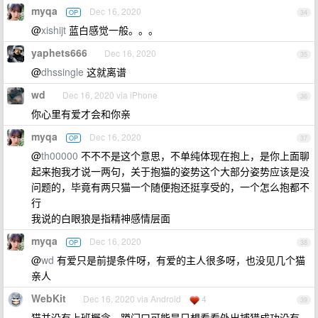
myqa
Dec 16, 2020
OP
34
@
xishijt
蓝白感觉一般。。。
yaphets666
Dec 16, 2020
35
@
dhssingle
这就离谱
wd
Dec 16, 2020 via iPhone
36
你心里有爱才会和你亲
myqa
Dec 16, 2020
OP
37
@
th00000
不不不是这个意思，不单纯体现在抱上，是你上面聊
起来抱我才说一两句，关于抱猫的姿势这个大部分姿势应该是没
问题的，毕竟有两只猫一个随便抱还挺享受的，一个怎么抱都不
行
我说的白眼狼是指精神感情层面
myqa
Dec 16, 2020
OP
38
@
wd
有爱只是前提条件呀，有爱的主人很多呀，也没见几个猫
亲人
WebKit
Dec 16, 2020 via Android
4
39
猫并没有上班概念，蹲门口可能是只想看看外出捕猎成功没有，