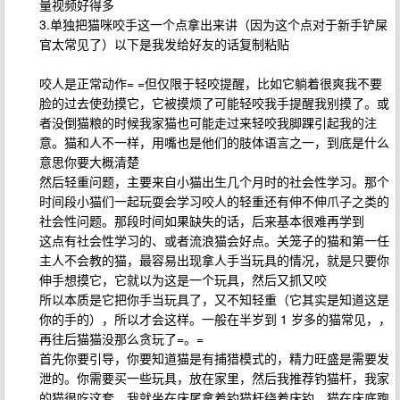
量视频好得多
3.单独把猫咪咬手这一个点拿出来讲（因为这个点对于新手铲屎
官太常见了）以下是我发给好友的话复制粘贴
咬人是正常动作= =但仅限于轻咬提醒，比如它躺着很爽我不要
脸的过去使劲摸它，它被摸烦了可能轻咬我手提醒我别摸了。或
者没倒猫粮的时候我家猫也可能走过来轻咬我脚踝引起我的注
意。猫和人不一样，用嘴也是他们的肢体语言之一，到底是什么
意思你要大概清楚
然后轻重问题，主要来自小猫出生几个月时的社会性学习。那个
时间段小猫们一起玩耍会学习咬人的轻重还有伸不伸爪子之类的
社会性问题。那段时间如果缺失的话，后来基本很难再学到
这点有社会性学习的、或者流浪猫会好点。关笼子的猫和第一任
主人不会教的猫，最容易出现拿人手当玩具的情况，就是只要你
伸手想摸它，它就以为这是一个玩具，然后又抓又咬
所以本质是它把你手当玩具了，又不知轻重（它其实是知道这是
你的手的），所以才会这样。一般在半岁到 1 岁多的猫常见，，
再往后猫猫没那么贪玩了=。=
首先你要引导，你要知道猫是有捕猎模式的，精力旺盛是需要发
泄的。你需要买一些玩具，放在家里，然后我推荐钓猫杆，我家
的猫很吃这套。我就坐在床尾拿着钓猫杆绕着床钓，猫在床底跑