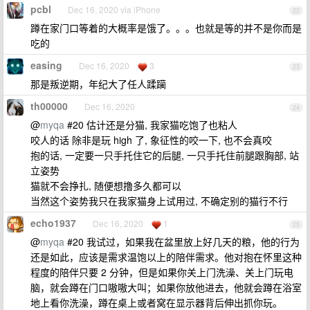
pcbl
Dec 16, 2020 via iPhone
22
蹲在家门口等着的大概率是饿了。。。也就是等的并不是你而是
吃的
easing
Dec 16, 2020
3
23
那是叛逆期，年纪大了任人蹂躏
th00000
Dec 16, 2020
24
@
myqa
#20 估计还是分猫, 我家猫吃饱了也粘人
咬人的话 除非是玩 high 了, 象征性的咬一下, 也不会真咬
抱的话, 一定要一只手托住它的后腿, 一只手托住前腿跟胸部, 站
立姿势
猫就不会挣扎, 随便想撸多久都可以
当然这个姿势我只在我家猫身上试用过, 不确定别的猫行不行
echo1937
Dec 16, 2020
1
25
@
myqa
#20 我试过，如果我在盆里放上好几天的粮，他的行为
还是如此，应该是需求温饱以上的陪伴需求。他对抱在怀里这种
程度的陪伴只要 2 分钟，但是如果你关上门洗澡、关上门玩电
脑，就会蹲在门口嗷嗷大叫；如果你放他进去，他就会蹲在浴室
地上看你洗澡，蹲在桌上或者窝在显示器背后伸出抓你玩。