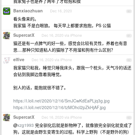
我家兔子也是养了两年了才给抱和摸
Banxiaozhuan
Dec 16, 2020
60
看头像来的。
我家猫 不是白眼狼。 每天早上都要求抱抱，PS 公猫
SupercatX
Dec 16, 2020 via iPhone
61
猫还是有一点脾气的好一些，感觉会比较有灵性，养着也有意
思....那种只知道粘人的猫除了不用溜和狗有什么区别？
elfive
Dec 16, 2020 via iPhone
62
我家猫只粘我，睡觉只睡我床头，跟我一个枕头，天气冷的话还
会钻到我脚边靠着我睡觉。
别人的话，能抱就很不错了。
https://i.loli.net/2020/12/16/SmJCwKdEaPLjq3g.jpg
https://i.loli.net/2020/12/16/tzMOhcl2pZkHjAF.jpg
SupercatX
Dec 16, 2020 via iPhone
63
@
xzg1993
完全驯化后就是新物种了，就像狼完全驯化就变成了
狗，这就是由野生变寄生的过程。科学上野狗（不是野外的狗）