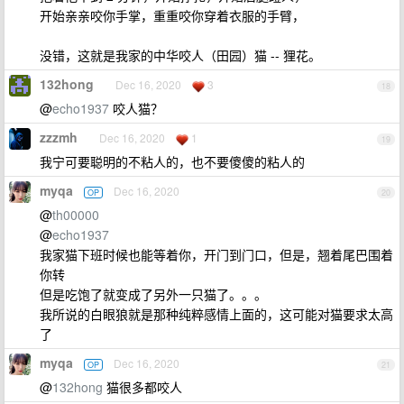
开始亲亲咬你手掌，重重咬你穿着衣服的手臂，
没错，这就是我家的中华咬人（田园）猫 -- 狸花。
132hong
Dec 16, 2020
3
18
@
echo1937
咬人猫？
zzzmh
Dec 16, 2020
1
19
我宁可要聪明的不粘人的，也不要傻傻的粘人的
myqa
Dec 16, 2020
OP
20
@
th00000
@
echo1937
我家猫下班时候也能等着你，开门到门口，但是，翘着尾巴围着
你转
但是吃饱了就变成了另外一只猫了。。。
我所说的白眼狼就是那种纯粹感情上面的，这可能对猫要求太高
了
myqa
Dec 16, 2020
OP
21
@
132hong
猫很多都咬人