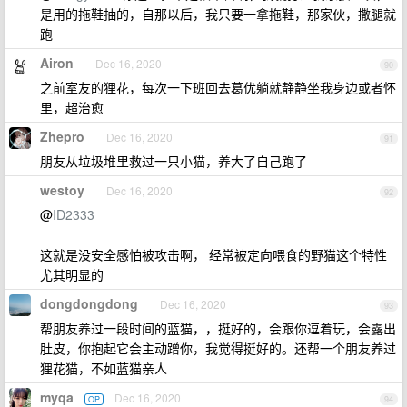
是用的拖鞋抽的，自那以后，我只要一拿拖鞋，那家伙，撒腿就
跑
Airon
Dec 16, 2020
90
之前室友的狸花，每次一下班回去葛优躺就静静坐我身边或者怀
里，超治愈
Zhepro
Dec 16, 2020
91
朋友从垃圾堆里救过一只小猫，养大了自己跑了
westoy
Dec 16, 2020
92
@
ID2333
这就是没安全感怕被攻击啊， 经常被定向喂食的野猫这个特性
尤其明显的
dongdongdong
Dec 16, 2020
93
帮朋友养过一段时间的蓝猫，，挺好的，会跟你逗着玩，会露出
肚皮，你抱起它会主动蹭你，我觉得挺好的。还帮一个朋友养过
狸花猫，不如蓝猫亲人
myqa
Dec 16, 2020
OP
94