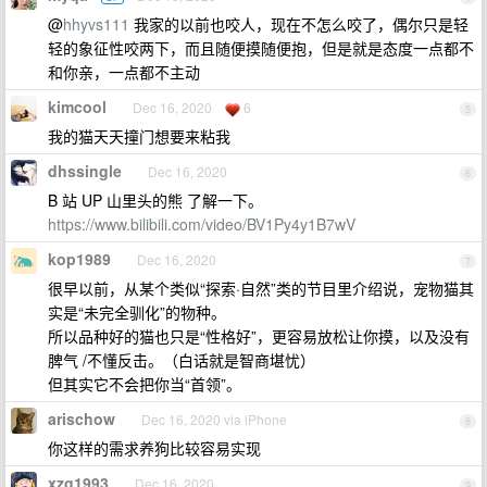
@
hhyvs111
我家的以前也咬人，现在不怎么咬了，偶尔只是轻
轻的象征性咬两下，而且随便摸随便抱，但是就是态度一点都不
和你亲，一点都不主动
kimcool
Dec 16, 2020
6
5
我的猫天天撞门想要来粘我
dhssingle
Dec 16, 2020
6
B 站 UP 山里头的熊 了解一下。
https://www.bilibili.com/video/BV1Py4y1B7wV
kop1989
Dec 16, 2020
7
很早以前，从某个类似“探索·自然”类的节目里介绍说，宠物猫其
实是“未完全驯化”的物种。
所以品种好的猫也只是“性格好”，更容易放松让你摸，以及没有
脾气 /不懂反击。（白话就是智商堪忧）
但其实它不会把你当“首领”。
arischow
Dec 16, 2020 via iPhone
8
你这样的需求养狗比较容易实现
xzg1993
Dec 16, 2020
9