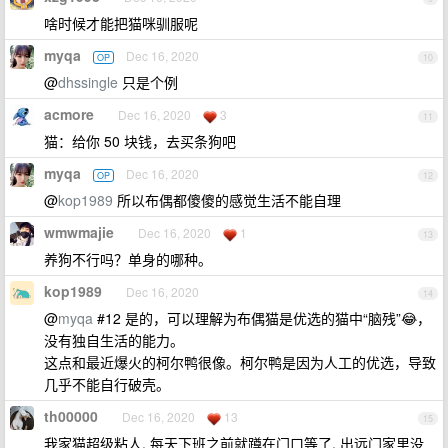
啥时候才能把猫咪驯服呢
myqa
Dec 16, 2020
OP
10
@
dhssingle
只是个例
acmore
Dec 16, 2020
3
11
猫：给你 50 块钱，去买条狗吧
myqa
Dec 16, 2020
OP
12
@
kop1989
所以布偶都傻傻的感觉生活不能自理
wmwmajie
Dec 16, 2020
1
13
养狗不行吗？单身的哪种。
kop1989
Dec 16, 2020
14
@
myqa
#12 是的，可以理解为布偶猫是优选的猫中“脑残”😂，
没有独自生活的能力。
这点和最近爆火的柯尔鸭很像。柯尔鸭是因为人工的优选，导致
几乎不能自行破壳。
th00000
Dec 16, 2020
13
15
我家猫超级粘人, 每天下班之前就蹲在门口等了, 出远门家里没