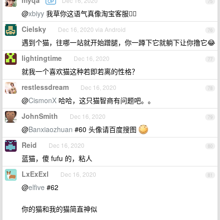
myqa
Dec 16, 2020
OP
75
@
xbiyy
我草你这语气真像淘宝客服🤦‍♀️
Cielsky
Dec 16, 2020 via Android
76
遇到个猫，往哪一站就开始蹭腿，你一蹲下它就躺下让你撸它😂
lightingtime
Dec 16, 2020
77
就我一个喜欢猫这种若即若离的性格？
restlessdream
Dec 16, 2020
78
@
CismonX
哈哈，这只猫智商有问题吧。。
JohnSmith
Dec 16, 2020
79
@
Banxiaozhuan
#60 头像请百度搜图
Reid
Dec 16, 2020
80
蓝猫，傻 fufu 的，粘人
LxExExl
Dec 16, 2020
81
@
elfive
#62
你的猫和我的猫简直神似