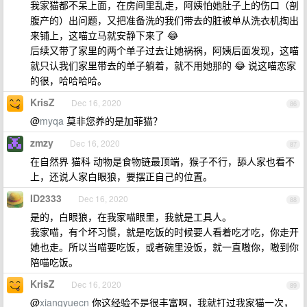
我家猫都不呆上面，在房间里乱走，阿姨怕她肚子上的伤口（剖
腹产的）出问题，又把准备洗的我们带去的脏被单从洗衣机掏出
来铺上，这喵立马就安静下来了 😂
后续又带了家里的两个单子过去让她祸祸，阿姨后面发现，这喵
就只认我们家里带去的单子躺着，就不用她那的 😂 说这喵恋家
的很，哈哈哈哈。
KrisZ
Dec 16, 2020
86
@
myqa
莫非您养的是加菲猫？
zmzy
Dec 16, 2020
87
在自然界 猫科 动物是食物链最顶端，猴子不行，舔人家也看不
上，还说人家白眼狼，要摆正自己的位置。
ID2333
Dec 16, 2020
88
是的，白眼狼，在我家喵眼里，我就是工具人。
我家喵，有个坏习惯，就是吃饭的时候要人看着吃才吃，你走开
她也走。所以当喵要吃饭，或者碗里没饭，就一直嗷你，嗷到你
陪喵吃饭。
KrisZ
Dec 16, 2020
89
@
xiangyuecn
你这经验不是很丰富啊，我就打过我家猫一次，