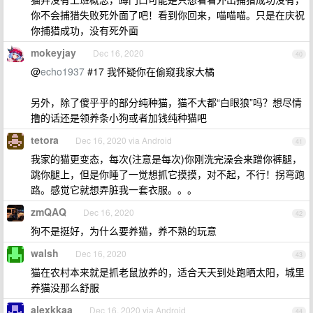
你不会捕猎失败死外面了吧！看到你回来，喵喵喵。只是在庆祝
你捕猎成功，没有死外面
mokeyjay
Dec 16, 2020
40
@
echo1937
#17 我怀疑你在偷窥我家大橘
另外，除了傻乎乎的部分纯种猫，猫不大都“白眼狼”吗？想尽情
撸的话还是领养条小狗或者加钱纯种猫吧
tetora
Dec 16, 2020 via Android
41
我家的猫更变态，每次(注意是每次)你刚洗完澡会来蹭你裤腿，
跳你腿上，但是你睡了一觉想抓它摸摸，对不起，不行！拐弯跑
路。感觉它就想弄脏我一套衣服。。。
zmQAQ
Dec 16, 2020
42
狗不是挺好，为什么要养猫，养不熟的玩意
walsh
Dec 16, 2020
43
猫在农村本来就是抓老鼠放养的，适合天天到处跑晒太阳，城里
养猫没那么舒服
alexkkaa
Dec 16, 2020 via Android
44