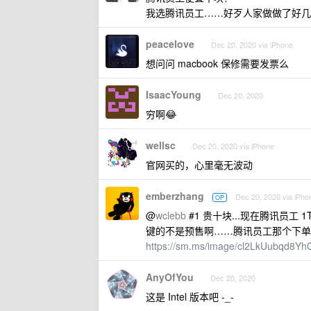
我选腾讯员工……好歹人家做做了好几年
peacelove
Dec 20, 2020 via iPhone
想问问 macbook 保修需要发票么
IsaacYoung
Dec 20, 2020
穷啊😂
wellsc
Dec 20, 2020 via iPhone
官网买的，心里毫无波动
emberzhang
Dec 20, 2020 via iPho
OP
@
wclebb
#1 贵十块...现在腾讯员工 1
键的不是预售啊……腾讯员工那个下单
https://sm.ms/image/cl2LkUubqd8Yh
AnyOfYou
Dec 20, 2020
这是 Intel 版本吧 -_-