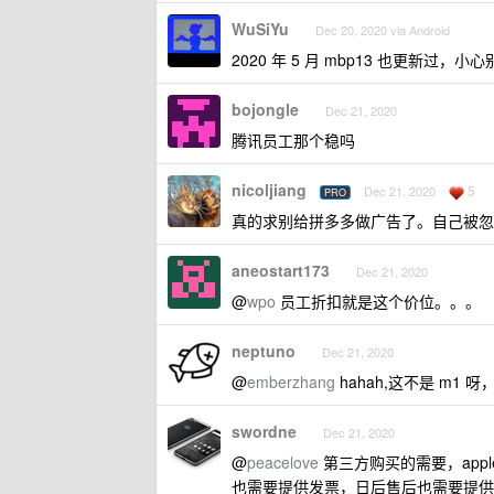
WuSiYu
Dec 20, 2020 via Android
2020 年 5 月 mbp13 也更新过，小
bojongle
Dec 21, 2020
腾讯员工那个稳吗
nicoljiang
5
Dec 21, 2020
PRO
真的求别给拼多多做广告了。自己被忽
aneostart173
Dec 21, 2020
@
wpo
员工折扣就是这个价位。。。
neptuno
Dec 21, 2020
@
emberzhang
hahah,这不是 m
swordne
Dec 21, 2020
@
peacelove
第三方购买的需要，app
也需要提供发票，日后售后也需要提供