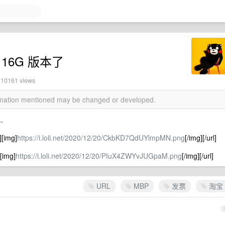
 16G 版本了
· 10161 views
ormation mentioned may be changed or developed.
.
][img]
https://i.loli.net/2020/12/20/CkbKD7QdUYlmpMN.png
[/img][/url]
][img]
https://i.loli.net/2020/12/20/PIuX4ZWYvJUGpaM.png
[/img][/url]
URL
MBP
发票
淘宝