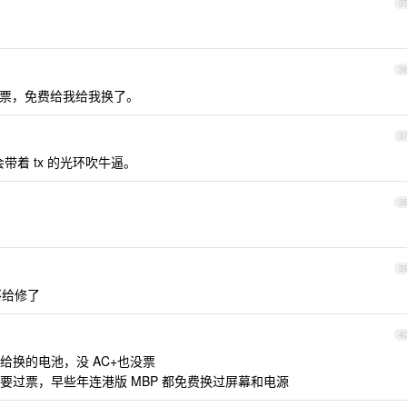
3
3
票，免费给我给我换了。
3
带着 tx 的光环吹牛逼。
3
3
不给修了
4
换的电池，没 AC+也没票
要过票，早些年连港版 MBP 都免费换过屏幕和电源