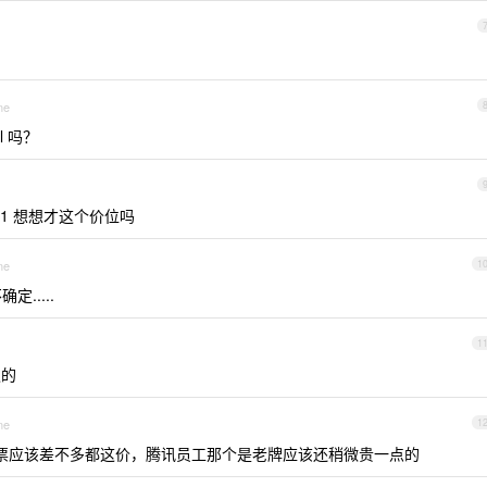
ne
el 吗？
的 m1 想想才这个价位吗
ne
1
定.....
1
认的
ne
1
带票应该差不多都这价，腾讯员工那个是老牌应该还稍微贵一点的