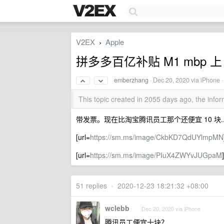
V2EX
Apple
›
拼多多百亿补贴 M1 mbp 上
emberzhang
·
Dec 20, 2020
via iPhone 
This topic created in 2055 days ago, the inf
带发票。现在比淘宝腾讯员工那个还便宜 10 块..
[url=
https://sm.ms/image/CkbKD7QdUYlmpMN
[url=
https://sm.ms/image/PIuX4ZWYvJUGpaM
51 replies
•
2020-12-23 18:21:32 +08:00
wclebb
Dec 20, 2020 via iPhone
腾讯员工便宜十块？