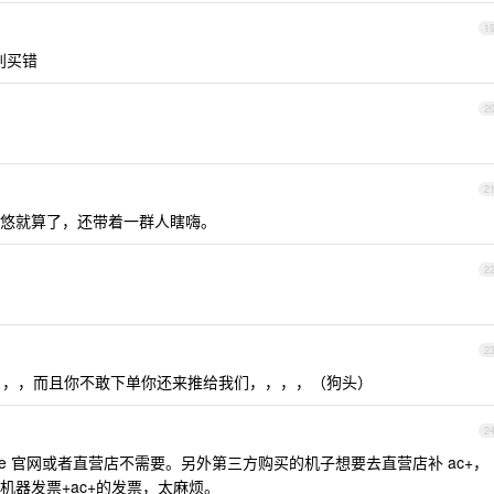
1
心别买错
2
2
悠就算了，还带着一群人瞎嗨。
2
2
1 呀，，，而且你不敢下单你还来推给我们，，，，（狗头）
2
le 官网或者直营店不需要。另外第三方购买的机子想要去直营店补 ac+，
机器发票+ac+的发票，太麻烦。