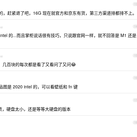
1
1 的，赶紧退了吧，16G 现在就官方和京东有货，第三方渠道排都排不上。
ne
1
是 intel 的...而且掌柜说话很有技巧，只说跟官网一样，就不回答是 M1 还是
ne
1
梭哈，几百块的每次都是看了又看问了又问😂
1
2020 intel 的，可以看壁纸和 fn 键
1
sd 的现货，硬盘太小，还是等等大硬盘的版本
1