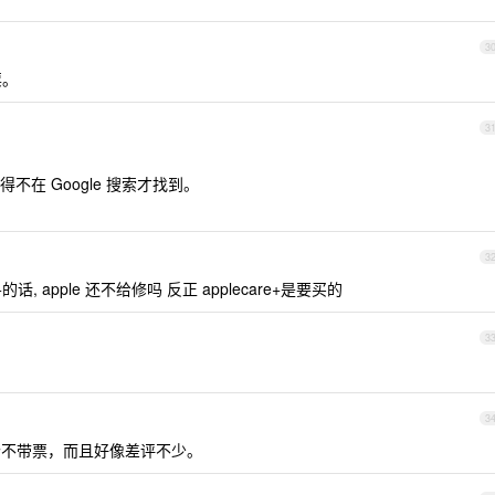
3
票。
3
在 Google 搜索才找到。
3
的话, apple 还不给修吗 反正 applecare+是要买的
3
3
那个不带票，而且好像差评不少。