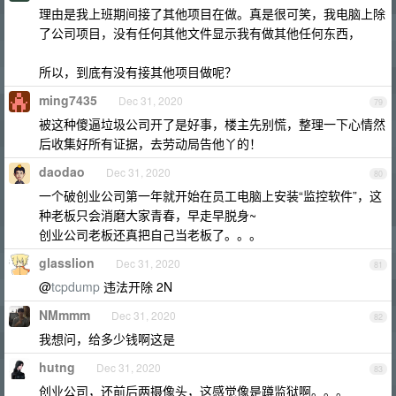
理由是我上班期间接了其他项目在做。真是很可笑，我电脑上除
了公司项目，没有任何其他文件显示我有做其他任何东西，
所以，到底有没有接其他项目做呢？
ming7435
Dec 31, 2020
79
被这种傻逼垃圾公司开了是好事，楼主先别慌，整理一下心情然
后收集好所有证据，去劳动局告他丫的！
daodao
Dec 31, 2020
80
一个破创业公司第一年就开始在员工电脑上安装“监控软件”，这
种老板只会消磨大家青春，早走早脱身~
创业公司老板还真把自己当老板了。。。
glasslion
Dec 31, 2020
81
@
tcpdump
违法开除 2N
NMmmm
Dec 31, 2020
82
我想问，给多少钱啊这是
hutng
Dec 31, 2020
83
创业公司，还前后两摄像头，这感觉像是蹲监狱啊。。。