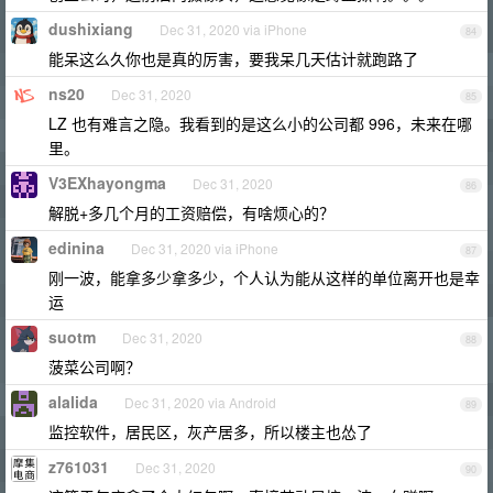
dushixiang
Dec 31, 2020 via iPhone
84
能呆这么久你也是真的厉害，要我呆几天估计就跑路了
ns20
Dec 31, 2020
85
LZ 也有难言之隐。我看到的是这么小的公司都 996，未来在哪
里。
V3EXhayongma
Dec 31, 2020
86
解脱+多几个月的工资赔偿，有啥烦心的？
edinina
Dec 31, 2020 via iPhone
87
刚一波，能拿多少拿多少，个人认为能从这样的单位离开也是幸
运
suotm
Dec 31, 2020
88
菠菜公司啊？
alalida
Dec 31, 2020 via Android
89
监控软件，居民区，灰产居多，所以楼主也怂了
z761031
Dec 31, 2020
90