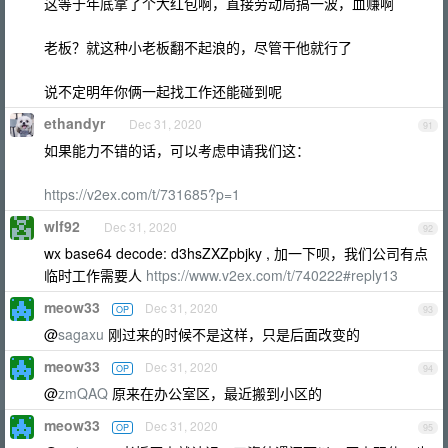
这等于年底拿了个大红包啊，直接劳动局搞一波，血赚啊
老板？就这种小老板翻不起浪的，尽管干他就行了
说不定明年你俩一起找工作还能碰到呢
ethandyr
Dec 31, 2020
91
如果能力不错的话，可以考虑申请我们这：
https://v2ex.com/t/731685?p=1
wlf92
Dec 31, 2020
92
wx base64 decode: d3hsZXZpbjky , 加一下呗，我们公司有点
临时工作需要人
https://www.v2ex.com/t/740222#reply13
meow33
Dec 31, 2020
OP
93
@
sagaxu
刚过来的时候不是这样，只是后面改变的
meow33
Dec 31, 2020
OP
94
@
zmQAQ
原来在办公室区，最近搬到小区的
meow33
Dec 31, 2020
OP
95