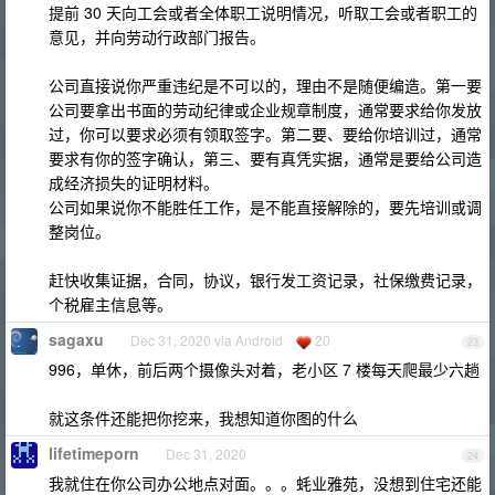
提前 30 天向工会或者全体职工说明情况，听取工会或者职工的
意见，并向劳动行政部门报告。
公司直接说你严重违纪是不可以的，理由不是随便编造。第一要
公司要拿出书面的劳动纪律或企业规章制度，通常要求给你发放
过，你可以要求必须有领取签字。第二要、要给你培训过，通常
要求有你的签字确认，第三、要有真凭实据，通常是要给公司造
成经济损失的证明材料。
公司如果说你不能胜任工作，是不能直接解除的，要先培训或调
整岗位。
赶快收集证据，合同，协议，银行发工资记录，社保缴费记录，
个税雇主信息等。
sagaxu
Dec 31, 2020 via Android
20
23
996，单休，前后两个摄像头对着，老小区 7 楼每天爬最少六趟
就这条件还能把你挖来，我想知道你图的什么
lifetimeporn
Dec 31, 2020
24
我就住在你公司办公地点对面。。。蚝业雅苑，没想到住宅还能