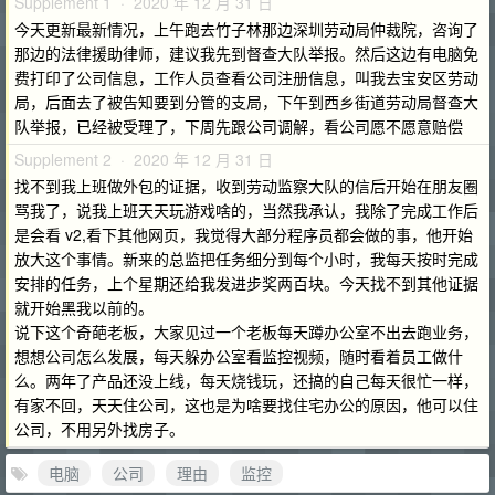
Supplement 1 · 2020 年 12 月 31 日
今天更新最新情况，上午跑去竹子林那边深圳劳动局仲裁院，咨询了
那边的法律援助律师，建议我先到督查大队举报。然后这边有电脑免
费打印了公司信息，工作人员查看公司注册信息，叫我去宝安区劳动
局，后面去了被告知要到分管的支局，下午到西乡街道劳动局督查大
队举报，已经被受理了，下周先跟公司调解，看公司愿不愿意赔偿
Supplement 2 · 2020 年 12 月 31 日
找不到我上班做外包的证据，收到劳动监察大队的信后开始在朋友圈
骂我了，说我上班天天玩游戏啥的，当然我承认，我除了完成工作后
是会看 v2,看下其他网页，我觉得大部分程序员都会做的事，他开始
放大这个事情。新来的总监把任务细分到每个小时，我每天按时完成
安排的任务，上个星期还给我发进步奖两百块。今天找不到其他证据
就开始黑我以前的。
说下这个奇葩老板，大家见过一个老板每天蹲办公室不出去跑业务，
想想公司怎么发展，每天躲办公室看监控视频，随时看着员工做什
么。两年了产品还没上线，每天烧钱玩，还搞的自己每天很忙一样，
有家不回，天天住公司，这也是为啥要找住宅办公的原因，他可以住
公司，不用另外找房子。
电脑
公司
理由
监控