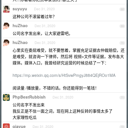
suyuyu
Dec 31, 2020
68
这种公司不滚留着过年？
huZhao
Dec 31, 2020
69
公司名字发出来，让大家避雷吧。
huZhao
Dec 31, 2020
70
心里实在委屈难受，就不要憋着，掌握充足证据去仲裁赔偿，还
是难受，就咨询一下律师，然后将 视频+文件等证据，发布各大
媒体。媒体入口，我曾经研究运营的时候总结了一下：
https://mp.weixin.qq.com/s/HtSvwPmgyJ884QEjROo1MA
阅读量 /播放量，不错的话。你还能得到一笔钱！
PhpBestRubbish
Dec 31, 2020
71
公司名字不发出来
我反正是不信一面之词，现在网上这种反转的事情太多了
大家理性吃瓜
qiayue
Dec 31, 2020
72