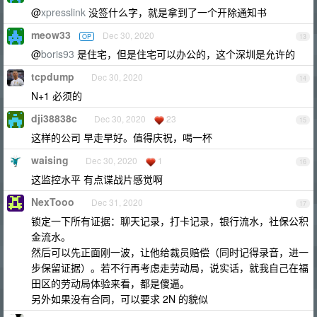
@
xpresslink
没签什么字，就是拿到了一个开除通知书
meow33
Dec 30, 2020
OP
13
@
boris93
是住宅，但是住宅可以办公的，这个深圳是允许的
tcpdump
Dec 30, 2020
14
N+1 必须的
dji38838c
Dec 30, 2020
23
15
这样的公司 早走早好。值得庆祝，喝一杯
waising
Dec 30, 2020
1
16
这监控水平 有点谍战片感觉啊
NexTooo
Dec 31, 2020
17
锁定一下所有证据：聊天记录，打卡记录，银行流水，社保公积
金流水。
然后可以先正面刚一波，让他给裁员赔偿（同时记得录音，进一
步保留证据）。若不行再考虑走劳动局，说实话，就我自己在福
田区的劳动局体验来看，都是傻逼。
另外如果没有合同，可以要求 2N 的貌似