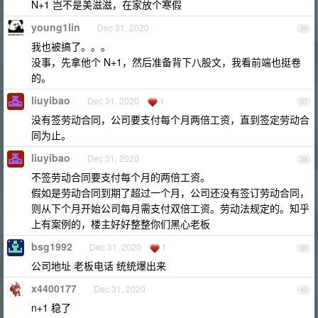
N+1 岂不是美滋滋，在家放个寒假
young1lin
Dec 31, 2020
36
我也被搞了。。。
没事，先拿他个 N+1，然后准备背下八股文，我看前端也挺卷
的。
liuyibao
Dec 31, 2020
1
37
没有签劳动合同，公司要支付每个月两倍工资，直到签定劳动合
同为止。
liuyibao
Dec 31, 2020
38
不签劳动合同要支付每个月的两倍工资。
假如是劳动合同到期了超过一个月，公司还没有签订劳动合同，
则从下个月开始公司每月需支付双倍工资。劳动法规定的。知乎
上有案例的，楼主好好整整你们黑心老板
bsg1992
Dec 31, 2020
1
39
公司地址 老板电话 统统爆出来
x4400177
Dec 31, 2020
40
n+1 稳了