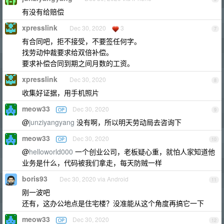
有没有给赔偿
xpresslink
Dec 30, 2020
3
7
有合同吧，拒不接受，不要签任何字。
找劳动仲裁要求给双倍补偿。
要求补偿合同到期之间月数的工资。
xpresslink
Dec 30, 2020
8
收集好证据，用手机照片
meow33
Dec 30, 2020
OP
9
@
junziyangyang
没有啊，所以明天劳动局去咨询下
meow33
Dec 30, 2020
OP
10
@
helloworld000
一个创业公司，老板疑心重，就怕人家知道他
业务是什么，代码被我们拿走，每天防贼一样
boris93
Dec 30, 2020 via Android
11
刚一波吧
还有，这办公地点是住宅楼？没准能从这个角度再搞它一下
meow33
Dec 30, 2020
OP
12