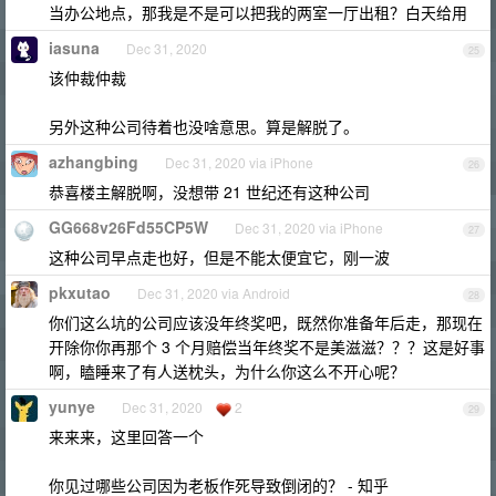
当办公地点，那我是不是可以把我的两室一厅出租？白天给用
iasuna
Dec 31, 2020
25
该仲裁仲裁
另外这种公司待着也没啥意思。算是解脱了。
azhangbing
Dec 31, 2020 via iPhone
26
恭喜楼主解脱啊，没想带 21 世纪还有这种公司
GG668v26Fd55CP5W
Dec 31, 2020 via iPhone
27
这种公司早点走也好，但是不能太便宜它，刚一波
pkxutao
Dec 31, 2020 via Android
28
你们这么坑的公司应该没年终奖吧，既然你准备年后走，那现在
开除你你再那个 3 个月赔偿当年终奖不是美滋滋？？？这是好事
啊，瞌睡来了有人送枕头，为什么你这么不开心呢？
yunye
Dec 31, 2020
2
29
来来来，这里回答一个
你见过哪些公司因为老板作死导致倒闭的？ - 知乎