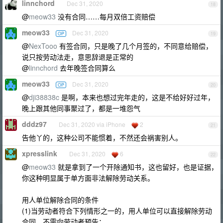
linnchord
Dec 31, 2020
18
@
meow33
没有合同……每月双倍工资赔偿
meow33
Dec 31, 2020
OP
19
@
NexTooo
有签合同，只是晚了几个月签的，不同意给赔偿，
说只按劳动法走，意思辞退是正常的
@
linnchord
去年晚签合同算么
meow33
Dec 31, 2020
OP
20
@
dji38838c
是啊，本来也想过完年走的，这是不给好好过年，
晚上跟其他同事聚过了，都是一堆怨气
dddz97
Dec 31, 2020 via iPhone
2
21
告他丫的，这种公司不能惯着，不然还会祸害别人。
xpresslink
Dec 31, 2020
6
22
@
meow33
就是拿到了一个开除通知书，这也留好，也是证据，
你这种明显属于单方面非法解除劳动关系。
用人单位解除合同的条件
(1)当劳动者符合下列情形之一的，用人单位可以直接解除劳动
合同，不需向劳动者预告：