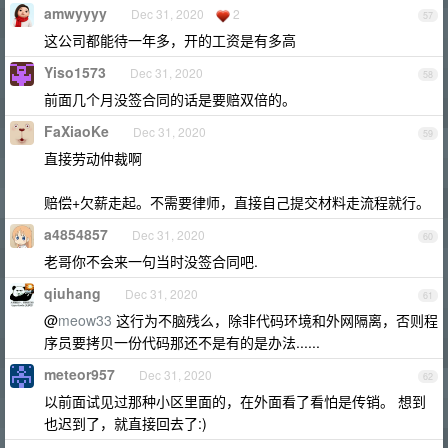
amwyyyy
Dec 31, 2020
2
57
这公司都能待一年多，开的工资是有多高
Yiso1573
Dec 31, 2020
58
前面几个月没签合同的话是要赔双倍的。
FaXiaoKe
Dec 31, 2020
59
直接劳动仲裁啊
赔偿+欠薪走起。不需要律师，直接自己提交材料走流程就行。
a4854857
Dec 31, 2020
60
老哥你不会来一句当时没签合同吧.
qiuhang
Dec 31, 2020
61
@
meow33
这行为不脑残么，除非代码环境和外网隔离，否则程
序员要拷贝一份代码那还不是有的是办法......
meteor957
Dec 31, 2020
62
以前面试见过那种小区里面的，在外面看了看怕是传销。 想到
也迟到了，就直接回去了:)