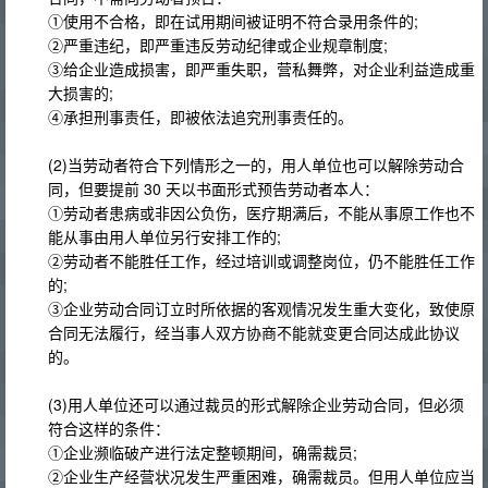
①使用不合格，即在试用期间被证明不符合录用条件的;
②严重违纪，即严重违反劳动纪律或企业规章制度;
③给企业造成损害，即严重失职，营私舞弊，对企业利益造成重
大损害的;
④承担刑事责任，即被依法追究刑事责任的。
(2)当劳动者符合下列情形之一的，用人单位也可以解除劳动合
同，但要提前 30 天以书面形式预告劳动者本人：
①劳动者患病或非因公负伤，医疗期满后，不能从事原工作也不
能从事由用人单位另行安排工作的;
②劳动者不能胜任工作，经过培训或调整岗位，仍不能胜任工作
的;
③企业劳动合同订立时所依据的客观情况发生重大变化，致使原
合同无法履行，经当事人双方协商不能就变更合同达成此协议
的。
(3)用人单位还可以通过裁员的形式解除企业劳动合同，但必须
符合这样的条件：
①企业濒临破产进行法定整顿期间，确需裁员;
②企业生产经营状况发生严重困难，确需裁员。但用人单位应当