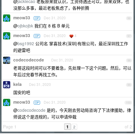
@
jackiecao
老板原来就认识，工资待遇还可以，原来双休，也
没那么多事，最近老板焦虑了，各种折腾
meow33
Dec 31, 2020
OP
96
@
ojbkojbk
我们在 8 栋 B 单元
meow33
Dec 31, 2020
4
OP
97
@
bsg1992
公司名 掌喜技术(深圳)有限公司，最近深圳找工作
的避雷吧
codecodecode
Dec 31, 2020
98
老哥这段时间可以不要着急，先处理一下这个问题。然后，可以
年后过完春节再找工作。
kela
Dec 31, 2020
99
国安的吧
meow33
Dec 31, 2020
OP
100
@
codecodecode
是的，今天刚去劳动局咨询了下法律援助，律
师说这个是违规的，可以申请仲裁
Page 1
1
of 2
2