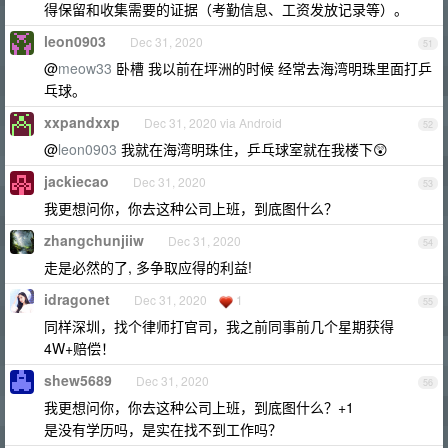
得保留和收集需要的证据（考勤信息、工资发放记录等）。
leon0903
Dec 31, 2020
51
@
meow33
卧槽 我以前在坪洲的时候 经常去海湾明珠里面打乒
乓球。
xxpandxxp
Dec 31, 2020 via Android
52
@
leon0903
我就在海湾明珠住，乒乓球室就在我楼下😲
jackiecao
Dec 31, 2020
53
我更想问你，你去这种公司上班，到底图什么？
zhangchunjiiw
Dec 31, 2020
54
走是必然的了, 多争取应得的利益!
idragonet
Dec 31, 2020
1
55
同样深圳，找个律师打官司，我之前同事前几个星期获得
4W+赔偿！
shew5689
Dec 31, 2020
56
我更想问你，你去这种公司上班，到底图什么？+1
是没有学历吗，是实在找不到工作吗？