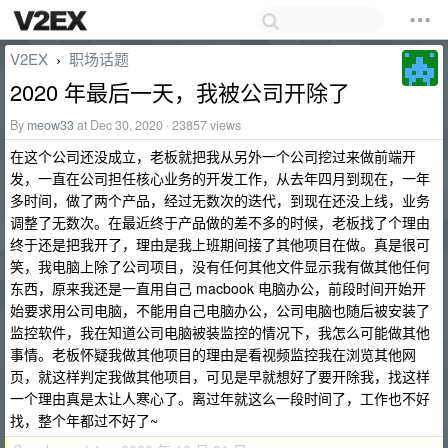
V2EX
职场话题
›
2020 年最后一天，我被公司开除了
By
meow33
at Dec 30, 2020 · 23857 views
在这个公司还没成立，老板就把我从另外一个公司挖过来做前端开
发，一直在公司担任核心业务的开发工作，从去年四月到现在，一年
多时间，做了两个产品，经过无数次的迭代，到现在还没上线，业务
调整了无数次。在最近终于产品做的差不多的时候，老板找了个理由
终于还是把我开了，理由是我上班期间接了其他项目在做。真是很可
笑，我电脑上除了公司项目，没有任何其他文件显示我有做其他任何
东西，原来我还是一直用自己 macbook 电脑办公，前段时间开始开
始要求用公司电脑，不能用自己电脑办公，公司电脑也随后被安装了
监控软件，我在知道公司电脑被装监控的情况下，我怎么可能做其他
事情。老板怀疑我做其他项目的理由是看视频监控我在浏览其他网
页，就这样判定我做其他项目，可见是早就想好了要开除我，找这样
一个理由真是太让人寒心了。离过年就这么一段时间了，工作也不好
找，整个年都过不好了~