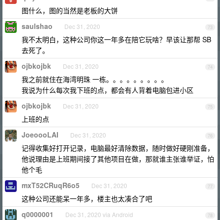
图什么，图的当然是老板的大饼
saulshao
Dec 31, 2020
73
我不太明白，这种公司你这一年多在陪它玩啥？早该让那帮 SB
去死了。
ojbkojbk
Dec 31, 2020
74
我之前就住在海湾明珠 一栋。。。。。。。。。
我说为什么每次我下班的点，都会有人背着电脑包进小区
ojbkojbk
Dec 31, 2020
75
上班的点
JoeoooLAI
Dec 31, 2020
76
记得收集好打开记录，电脑最好清除数据，随时做好硬刚准备，
他说理由是上班期间接了其他项目在做，那就谁主张谁举证，怕
他个毛
mxT52CRuqR6o5
Dec 31, 2020
77
这种公司还能呆一年多，楼主也太凑合了吧
q0000001
Dec 31, 2020 via Android
78