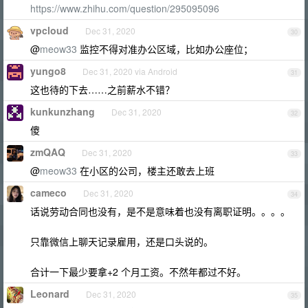
https://www.zhihu.com/question/295095096
vpcloud
Dec 31, 2020
30
@
meow33
监控不得对准办公区域，比如办公座位；
yungo8
Dec 31, 2020 via Android
31
这也待的下去……之前薪水不错？
kunkunzhang
Dec 31, 2020
32
傻
zmQAQ
Dec 31, 2020
33
@
meow33
在小区的公司，楼主还敢去上班
cameco
Dec 31, 2020
34
话说劳动合同也没有，是不是意味着也没有离职证明。。。。
只靠微信上聊天记录雇用，还是口头说的。
合计一下最少要拿+2 个月工资。不然年都过不好。
Leonard
Dec 31, 2020
35