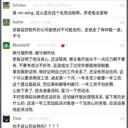
lululau
Dec 31, 2020 via iPhone
41
真 nm sóng, 这么恶劣找个毛劳动局啊，弄老板全家啊
leafre
Dec 31, 2020
42
安装监控软件的公司是绝对不可能去的，走就走了再仲裁一波，
不亏
MozzieW
Dec 31, 2020
2
43
祸兮福所倚, 福兮祸所伏.
老板证明了他没良心, 还没智商. 楼主看开放水干一点压力都不要
有. 不要考虑过不好年, 这波成功了过完年都能继续躺着.
拿到离职证明, 很好证明自己的工作关系了, 还没有劳动合同, 这
个可以要求两倍工资. 减去第一个月, 一年多至少能要一年工资.
这个建议是起诉, 然后等和解等判都行. 一年工资不怕折腾.
心放下来了, 就去准备资料, 复习一下劳动法.
平时觉得起诉麻烦还没好处, 还怕破坏彼此感情关系, 留下黑历史
什么的. 这波一年工资加起诉对象是一个没良心的老板, 应该自豪
地走进法院.
Tink
Dec 31, 2020
44
你不说公司名称吗？？？？