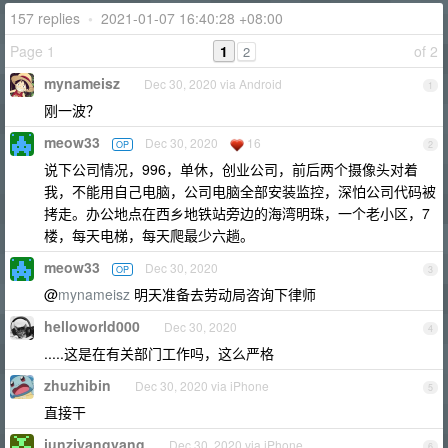
157 replies
•
2021-01-07 16:40:28 +08:00
Page 1
1
of 2
2
mynameisz
Dec 30, 2020 via Android
1
刚一波？
meow33
Dec 30, 2020
16
OP
2
说下公司情况，996，单休，创业公司，前后两个摄像头对着
我，不能用自己电脑，公司电脑全部安装监控，深怕公司代码被
拷走。办公地点在西乡地铁站旁边的海湾明珠，一个老小区，7
楼，每天电梯，每天爬最少六趟。
meow33
Dec 30, 2020
OP
3
@
mynameisz
明天准备去劳动局咨询下律师
helloworld000
Dec 30, 2020
4
.....这是在有关部门工作吗，这么严格
zhuzhibin
Dec 30, 2020 via iPhone
5
直接干
junziyangyang
Dec 30, 2020 via iPhone
6