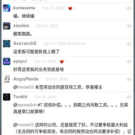
kumasama
Dec 31, 2020
1
45
编，继续编
xiaoleis
Dec 31, 2020
46
删库跑路。
Ava1anchE
Dec 31, 2020 via Android
47
这老板可能是卧底上瘾了
ayayui
Dec 31, 2020
1
48
好奇这老板的业务到底是啥
AngryPanda
Dec 31, 2020
49
@
meow33
未签劳动合同是双倍工资，恭喜楼主
Tumblr
Dec 31, 2020
50
@
xpresslink
#7 双倍补偿。。。到期之间月数工资。。。兄弟
真是章口就莱啊！
@
meow33
这样的公司，还是接受了好，不过要争取最大利益
（无合同的可争取双倍，有合同的按劳动合同法要求补偿），记