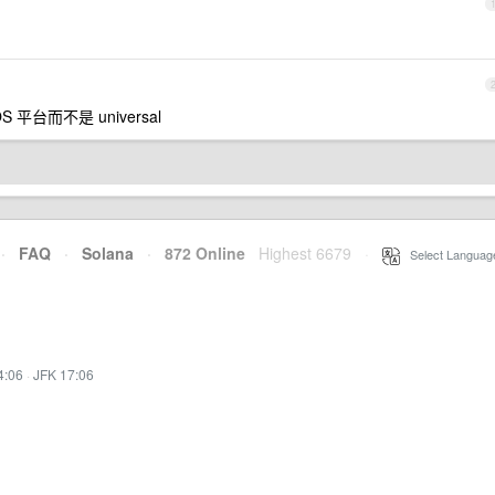
 平台而不是 universal
·
FAQ
·
Solana
·
872 Online
Highest 6679
·
Select Languag
4:06
·
JFK 17:06