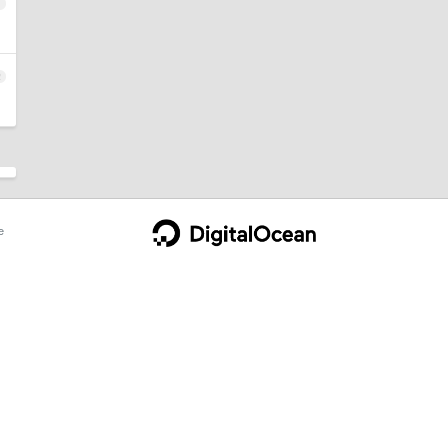
1
2
e