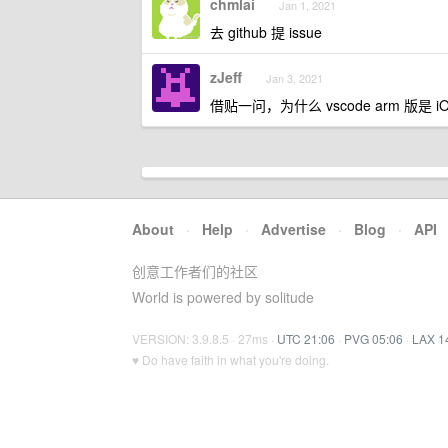
chmlai
Jan 1, 2021
去 github 提 issue
zJeff
Jan 3, 2021
借贴一问，为什么 vscode arm 版是 iOS
About
·
Help
·
Advertise
·
Blog
·
API
创意工作者们的社区
World is powered by solitude
VERSION: 3.9.8.5 · 27ms ·
UTC 21:06
·
PVG 05:06
·
LAX 1
♥ Do have faith in what you're doing.