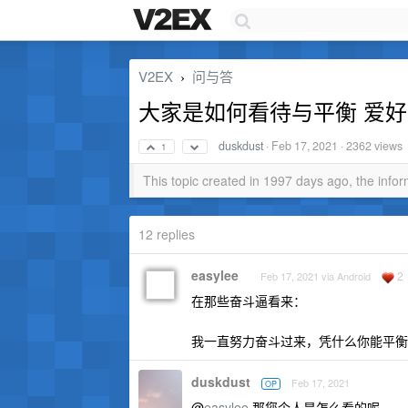
V2EX
问与答
›
大家是如何看待与平衡 爱好
duskdust
·
Feb 17, 2021
· 2362 views
1
This topic created in 1997 days ago, the inf
12 replies
easylee
2
Feb 17, 2021 via Android
在那些奋斗逼看来：
我一直努力奋斗过来，凭什么你能平衡
duskdust
Feb 17, 2021
OP
@
easylee
那您个人是怎么看的呢