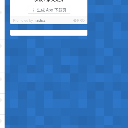
📱 生成 App 下载页
3
Promoted by
mzshxz
PRO
4
5
6
7