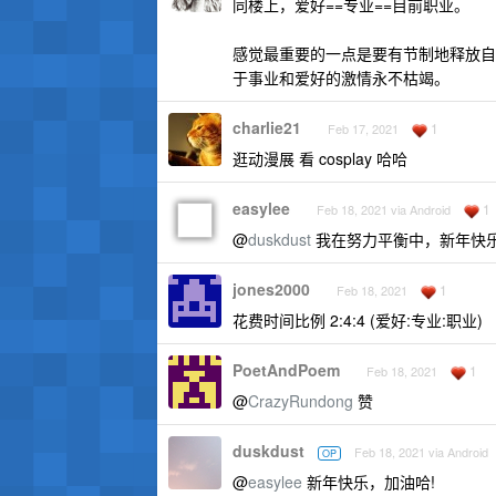
同楼上，爱好==专业==目前职业。
感觉最重要的一点是要有节制地释放自
于事业和爱好的激情永不枯竭。
charlie21
1
Feb 17, 2021
逛动漫展 看 cosplay 哈哈
easylee
1
Feb 18, 2021 via Android
@
duskdust
我在努力平衡中，新年快
jones2000
1
Feb 18, 2021
花费时间比例 2:4:4 (爱好:专业:职业)
PoetAndPoem
1
Feb 18, 2021
@
CrazyRundong
赞
duskdust
Feb 18, 2021 via Android
OP
@
easylee
新年快乐，加油哈!