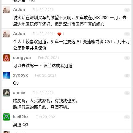
ArJun
Feb 20, 2021
32
说实话在深圳买车的欲望不大啊，买车放在小区 200 一月，去
周边地区玩停车还好，但是深圳市区停车真的闹心
ArJun
Feb 20, 2021
1
33
个人比较喜欢冠道，买车一定要选 AT 变速箱或者 CVT，几十万
公里耐用并且保值
congyua
Feb 20, 2021
34
可以去试驾一下 汉兰达或者冠道
xyooyx
Feb 20, 2021
35
Q3
anmie
Feb 20, 2021
36
路虎啊，人买我鄙视，有钱我也买。
路虎低端的那几款，真滴不错。
lee52hz
Feb 20, 2021
37
奥迪 Q3