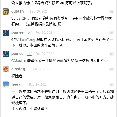
没人推雪佛兰探界者吗？预算 30 万可以上顶配了。
Just1n
Feb 20, 2021
83
30 万以内，同级别的所有同类型车，没有一个能和林肯冒险家
打的。 （去掉极端的品牌加成）
paulee
Feb 20, 2021
OP
84
@
WilliamYang
貌似推这款的人比较少，有什么优势吗？查了一
下，貌似是本田的豪车品牌是么
paulee
Feb 20, 2021
OP
85
@
Just1n
能举例说一下哪些方面吗？貌似推这款的人也不少
citydog
Feb 20, 2021
86
探险者
freeair
Feb 20, 2021
87
一、感觉你的需求不是很详细，按说你这是第二辆车了，应该知
道自己的需要。对一般家庭而言，购车也是一项不小的开支，建
议梳理下。
个人观点，粗略列举下：