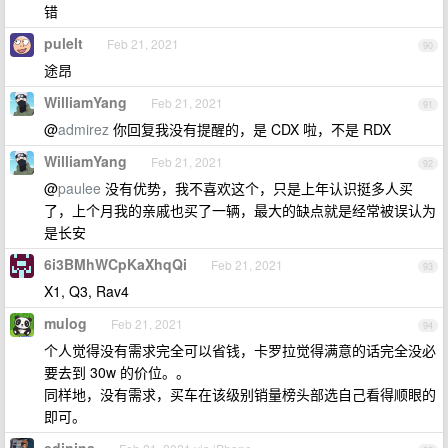
错
pulelt
Feb 21, 2021
90
途昂
WilliamYang
Feb 21, 2021
91
@
admirez
你回复我没有提醒的，是 CDX 啦，不是 RDX
WilliamYang
Feb 21, 2021
92
@
paulee
没有优势，我不喜欢这个，只是上年认识挺多人买
了，上个月我的亲戚也买了一辆，最大的缺点就是经常被误认为
是长安
6i3BMhWCpKaXhqQi
Feb 21, 2021
93
X1, Q3, Rav4
mulog
Feb 21, 2021
94
个人觉得没有需求完全可以省钱，卡罗拉觉得满意的话完全没必
要去到 30w 的价位。。
同样地，没有需求，买车在该级别销量榜头部选自己看得顺眼的
即可。