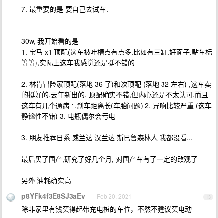
7. 最重要的是 要自己去试车..
30w, 我开始看的是
1. 宝马 x1 顶配(这车被吐槽点有点多,比如有三缸,好面子,贴车标
等等),实际上这车我感觉还是挺不错的
2. 林肯冒险家顶配(落地 36 了)和次顶配 (落地 32 左右) ,这车卖
的挺好的,去年新出的, 顶配确实不错,但内心还是不太认可,而且
这车有几个通病 1.刹车距离长(车胎问题) 2. 异响比较严重 (这车
静谧性不错) 3. 电瓶偶尔会亏电
3. 朋友推荐日系 威兰达 汉兰达 斯巴鲁森林人 我都没看...
最后买了国产,研究了好几个月, 对国产车有了一定的改观了
另外,油耗确实高
p8YFk4f3E8SJ3aEv
Feb 20, 2021
13
除非家里有钱买得起带充电桩的车位，不然不建议买电动