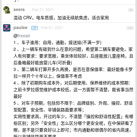
seers
Feb 21, 2021
99
混动 CRV，电车质感，加油无续航焦虑，适合家用
paulee
Feb 21, 2021
OP
100
@
freeair
1 、车子谁用：自用，通勤，接送娃(不满一岁)
2 、上一辆车有碰到什么在意的问题，希望第二辆车要避免，家
人有何要求：要求宽敞，乘坐体验较好，后座能放儿童座椅，且
后备箱最好能放婴儿车(可折叠)
3 、第二辆车打算开多久再换，是否在意保值率：最好能像卡罗
拉一样开个十年以上，保值率不考虑
4 、除了初期购车成本外，对后期使用、保养维修的成本预期：
之前卡罗拉感觉维护成本较低，这一方面暂不清楚，能省事当然
最好
5 、对车子预期，包括但不限于：品牌级别、外观、操控、舒适
型配置、安全性、非铺装路面要求等；
实用性要求高，开过的车少，不清楚「操控和舒适性配置」有哪
些区别；另外「安全性」怎么区分哪个更安全呢，在中保研看了
眼，是不是只要良好以上即可；市内通勤和很偶尔的省内高速，
所以非铺装路面不要求