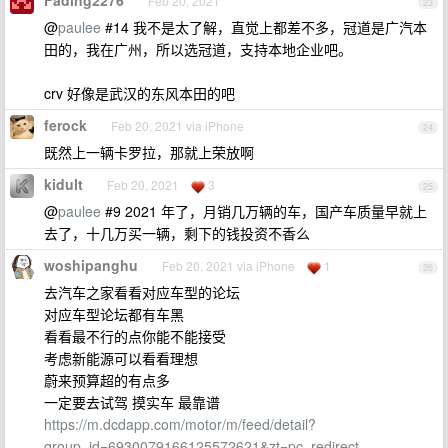
Fading2276
Feb 20, 2021
23
@
paulee
#14 我不是太了解，直觉上都差不多，冠道是广汽本
田的，我在广州，所以选冠道，支持本地企业吧。
crv 好像是武汉的东风本田的吧
ferock
Feb 20, 2021 via iPhone
24
既然上一辆卡罗拉，那就上荣放啊
kidult
Feb 20, 2021
3
25
@
paulee
#9 2021 年了，月销几万辆的车，国产车质量早就上
去了，十几万买一辆，剩下的钱投资不香么
woshipanghu
Feb 20, 2021 via iPhone
1
26
去汽车之家看看对应车型的论坛
对应车型论坛都有车黑
看看最不行的点你能不能接受
考虑新能源可以看看理想
蔚来预算超的有点多
一定要去试驾 摸实车 最靠谱
https://m.dcdapp.com/motor/m/feed/detail?
group_id=6930079166125572621&zt=pc_redirect