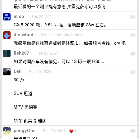
最近看的一个测评挺有意思 买雷克萨斯可以参考
mrco
Feb 20, 2021
27
CX-5 2020 款，2.5L 四驱，落地应该 23w 左右。
djoiwhud
Feb 20, 2021 via Android
28
我感觉你是在找冠道或者是途观 L 。如果想省点钱，crv 吧
fish267
Feb 20, 2021
29
如果对国产车没有偏见，可以 4S 瞅一眼 HS5...
Lefi
Feb 20, 2021
30
30 万
SUV 冠道
MPV 奥德赛
轿车 凯美瑞 雅阁
pengyOne
Feb 20, 2021
1
31
我选宝马 X1