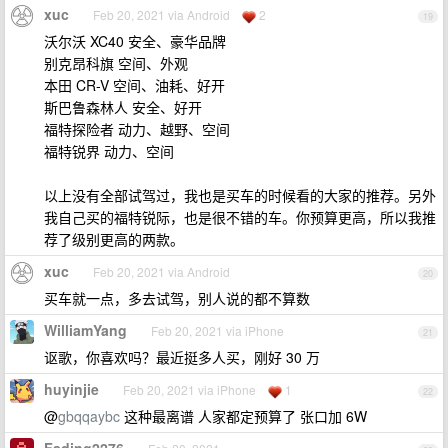
xuc
Feb 20, 2021 via Android
2
19
沃尔沃 XC40 安全、豪华品牌
别克昂科旗 空间、外观
本田 CR-V 空间、油耗、好开
斯巴鲁森林人 安全、好开
福特探险者 动力、越野、空间
福特锐界 动力、空间
以上没有全部试驾过，我也是买车的时候看的大家的推荐。另外
我自己买的福特锐际，也是很不错的车。你预算更高，所以我推
荐了级别更高的两款。
xuc
Feb 20, 2021 via Android
20
买车就一点，多去试驾，别人说的都不算数
WilliamYang
Feb 20, 2021 via iPhone
21
讴歌，你喜欢吗？最近挺多人买，刚好 30 万
huyinjie
Feb 20, 2021 via iPhone
1
22
@
gbqqaybc
这种最离谱 人家都定预算了 张口加 6W