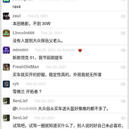
rav4
zaul
Feb 20, 2021
71
本田皓影，不到 30W
LIncoln666
Feb 20, 2021
72
没有人提到大众探岳父老么。
minmini
Feb 20, 2021 via Android
1
73
新款领克 01，我节前刚提车
FreshOldMan
Feb 20, 2021
74
买车就买开的舒服，稳定性高的，外观我就无所谓
ryh
Feb 20, 2021
75
雪佛兰 开拓者 ?
SenLief
Feb 20, 2021
76
@
LIncoln666
大众自从买车送头盔好像推的都不多了。
SenLief
Feb 20, 2021
77
试驾吧，试驾一圈就知道买什么了，别人说的好自己未必喜欢，