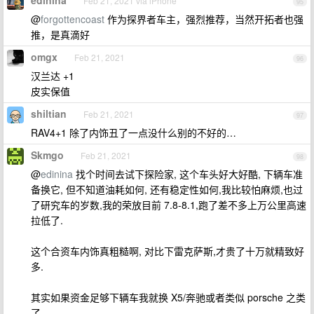
edinina
Feb 21, 2021 via iPhone
95
@
forgottencoast
作为探界者车主，强烈推荐，当然开拓者也强
推，是真滴好
omgx
Feb 21, 2021
96
汉兰达 +1
皮实保值
shiltian
Feb 21, 2021
97
RAV4+1 除了内饰丑了一点没什么别的不好的…
Skmgo
Feb 21, 2021
98
@
edinina
找个时间去试下探险家, 这个车头好大好酷, 下辆车准
备换它, 但不知道油耗如何, 还有稳定性如何,我比较怕麻烦,也过
了研究车的岁数,我的荣放目前 7.8-8.1,跑了差不多上万公里高速
拉低了.
这个合资车内饰真粗糙啊, 对比下雷克萨斯,才贵了十万就精致好
多.
其实如果资金足够下辆车我就换 X5/奔驰或者类似 porsche 之类
了.