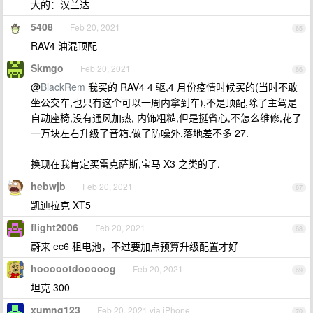
大的：汉兰达
5408
Feb 20, 2021
65
RAV4 油混顶配
Skmgo
Feb 20, 2021
66
@
BlackRem
我买的 RAV4 4 驱,4 月份疫情时候买的(当时不敢
坐公交车,也只有这个可以一周内拿到车),不是顶配,除了主驾是
自动座椅,没有通风加热, 内饰粗糙,但是挺省心,不怎么维修,花了
一万块左右升级了音箱,做了防噪外,落地差不多 27.
换现在我肯定买雷克萨斯,宝马 X3 之类的了.
hebwjb
Feb 20, 2021
67
凯迪拉克 XT5
flight2006
Feb 20, 2021
68
蔚来 ec6 租电池，不过要加点预算升级配置才好
hoooootdooooog
Feb 20, 2021
69
坦克 300
xumng123
Feb 20, 2021 via iPhone
70