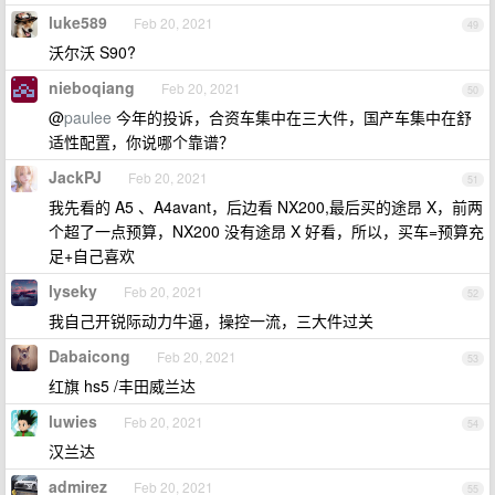
luke589
Feb 20, 2021
49
沃尔沃 S90?
nieboqiang
Feb 20, 2021
50
@
paulee
今年的投诉，合资车集中在三大件，国产车集中在舒
适性配置，你说哪个靠谱？
JackPJ
Feb 20, 2021
51
我先看的 A5 、A4avant，后边看 NX200,最后买的途昂 X，前两
个超了一点预算，NX200 没有途昂 X 好看，所以，买车=预算充
足+自己喜欢
lyseky
Feb 20, 2021
52
我自己开锐际动力牛逼，操控一流，三大件过关
Dabaicong
Feb 20, 2021
53
红旗 hs5 /丰田威兰达
luwies
Feb 20, 2021
54
汉兰达
admirez
Feb 20, 2021
55