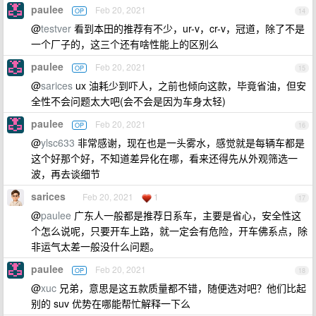
paulee
Feb 20, 2021
OP
14
@
testver
看到本田的推荐有不少，ur-v，cr-v，冠道，除了不是
一个厂子的，这三个还有啥性能上的区别么
paulee
Feb 20, 2021
OP
15
@
sarices
ux 油耗少到吓人，之前也倾向这款，毕竟省油，但安
全性不会问题太大吧(会不会是因为车身太轻)
paulee
Feb 20, 2021
OP
16
@
ylsc633
非常感谢，现在也是一头雾水，感觉就是每辆车都是
这个好那个好，不知道差异化在哪，看来还得先从外观筛选一
波，再去谈细节
sarices
Feb 20, 2021
1
17
@
paulee
广东人一般都是推荐日系车，主要是省心，安全性这
个怎么说呢，只要开车上路，就一定会有危险，开车佛系点，除
非运气太差一般没什么问题。
paulee
Feb 20, 2021
OP
18
@
xuc
兄弟，意思是这五款质量都不错，随便选对吧？他们比起
别的 suv 优势在哪能帮忙解释一下么