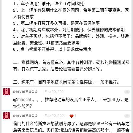
1 、车子谁用：谁开，谁坐（时间比例）
2 、上一辆车有碰到什么在意的问题，希望第二辆车要避免，家
人有何要求
3 、第二辆车打算开多久再换，是否在意保值率
4 、除了初期购车成本外，对后期使用、保养维修的成本预期
5 、对车子预期，包括但不限于：品牌级别、外观、操控、舒适
型配置、安全性、非铺装路面要求等
6 、鱼与熊掌不可兼得，以上要求优先程度
二、推荐网站，首选懂车帝，其中各种测评，硬核的碰撞测试都
有，其次汽车之家。后者论坛需要自己分辨水军。
三、纯电车，目前电池技术尚无革命性突破，一般不推荐。
serverABCD
Feb 20, 2021
88
@
maocat
。。。推荐电动车的没几个正常人。上来加 6 万，是
你你加吗？
serverABCD
Feb 20, 2021
1
89
偏门的什么特斯拉理想就别考虑了，这都是家里已经有一辆车之
后买来当玩具的。实在没想法的话买销量最高的那个，一般不会