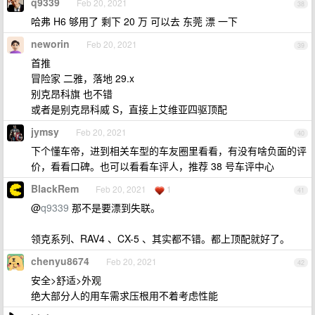
q9339
Feb 20, 2021
38
哈弗 H6 够用了 剩下 20 万 可以去 东莞 漂 一下
neworin
Feb 20, 2021
39
首推
冒险家 二雅，落地 29.x
别克昂科旗 也不错
或者是别克昂科威 S，直接上艾维亚四驱顶配
jymsy
Feb 20, 2021
40
下个懂车帝，进到相关车型的车友圈里看看，有没有啥负面的评
价，看看口碑。也可以看看车评人，推荐 38 号车评中心
BlackRem
Feb 20, 2021
1
41
@
q9339
那不是要漂到失联。
领克系列、RAV4 、CX-5 、其实都不错。都上顶配就好了。
chenyu8674
Feb 20, 2021
42
安全>舒适>外观
绝大部分人的用车需求压根用不着考虑性能