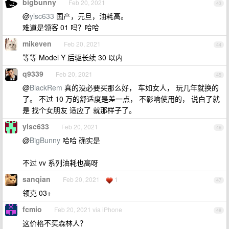
bigbunny
Feb 20, 2021
43
@
ylsc633
国产，元旦，油耗高。
难道是领客 01 吗？哈哈
mikeven
Feb 20, 2021
44
等等 Model Y 后驱长续 30 以内
q9339
Feb 20, 2021
45
@
BlackRem
真的没必要买那么好， 车如女人， 玩几年就换的
了。 不过 10 万的舒适度是差一点， 不影响使用的， 说白了就
是 找个女朋友 适应了 就那样子了。
ylsc633
Feb 20, 2021
46
@
BigBunny
哈哈 确实是
不过 vv 系列油耗也高呀
sanqian
Feb 20, 2021
1
47
领克 03+
fcmio
Feb 20, 2021 via iPhone
48
这价格不买森林人？