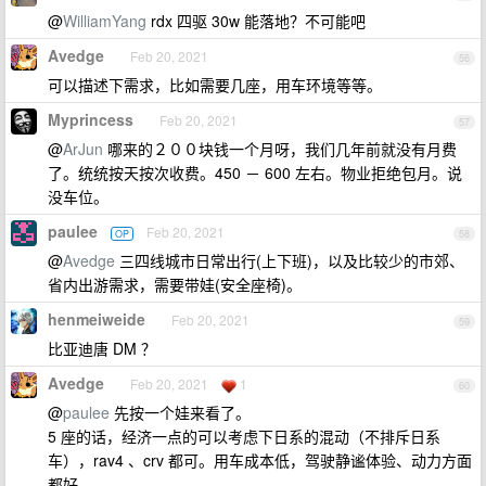
@
WilliamYang
rdx 四驱 30w 能落地？不可能吧
Avedge
Feb 20, 2021
56
可以描述下需求，比如需要几座，用车环境等等。
Myprincess
Feb 20, 2021
57
@
ArJun
哪来的２００块钱一个月呀，我们几年前就没有月费
了。统统按天按次收费。450 － 600 左右。物业拒绝包月。说
没车位。
paulee
Feb 20, 2021
OP
58
@
Avedge
三四线城市日常出行(上下班)，以及比较少的市郊、
省内出游需求，需要带娃(安全座椅)。
henmeiweide
Feb 20, 2021
59
比亚迪唐 DM ？
Avedge
Feb 20, 2021
1
60
@
paulee
先按一个娃来看了。
5 座的话，经济一点的可以考虑下日系的混动（不排斥日系
车），rav4 、crv 都可。用车成本低，驾驶静谧体验、动力方面
都好。