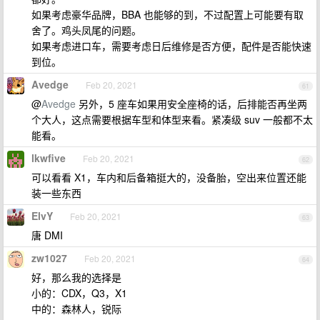
如果考虑豪华品牌，BBA 也能够的到，不过配置上可能要有取
舍了。鸡头凤尾的问题。
如果考虑进口车，需要考虑日后维修是否方便，配件是否能快速
到位。
Avedge
Feb 20, 2021
61
@
Avedge
另外，5 座车如果用安全座椅的话，后排能否再坐两
个大人，这点需要根据车型和体型来看。紧凑级 suv 一般都不太
能看。
lkwfive
Feb 20, 2021
62
可以看看 X1，车内和后备箱挺大的，没备胎，空出来位置还能
装一些东西
ElvY
Feb 20, 2021
63
唐 DMI
zw1027
Feb 20, 2021
64
好，那么我的选择是
小的：CDX，Q3，X1
中的：森林人，锐际