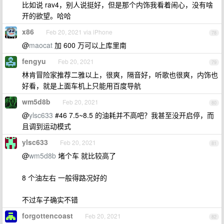
比如说 rav4，别人说挺好，但是那个内饰我看着闹心，没有啥
开的欲望。哈哈
x86
Feb 20, 2021 via iPhone
78
@
maocat
加 600 万可以上库里南
fengyu
Feb 20, 2021
79
林肯冒险家推荐二雅以上，很爽，隔音好，听歌也很爽，内饰也
好看，就是上面车机上只能用百度导航
wm5d8b
Feb 20, 2021
80
@
ylsc633
#46 7.5~8.5 的油耗并不高吧？我甚至没开启停，而
且调到运动模式
ylsc633
Feb 20, 2021
81
@
wm5d8b
堵个车 就比较高了
8 个油左右 一般得路况好的
不过车子确实不错
forgottencoast
Feb 20, 2021
82