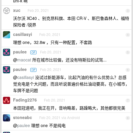
uni-k 啊
xuc
Feb 20, 2021
3
沃尔沃 XC40 、别克昂科旗、本田 CR-V 、斯巴鲁森林人、福特
探险者 /锐界
casillasyi
Feb 20, 2021
4
理想 one，32.8w ，只有一种配置，不套路
paulee
Feb 20, 2021
OP
5
@
maocat
所在城市比较偏，还没有特斯拉的试驾...
paulee
Feb 20, 2021
OP
6
@
casillasyi
没试过新能源车，比起汽油的有什么优势么？总感
觉充电是个大问题，而且听说普遍价格比油动要高，在小城市，
车牌不是问题
Fading2276
Feb 20, 2021
7
本田冠道吧，我正在开，音响略差，路躁略大，其他都很完美
stoneabc
Feb 20, 2021 via Android
8
@
paulee
理想 one 不是纯电