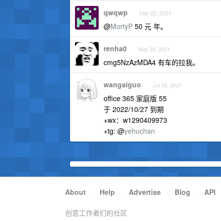
qwqwp
Mar 22, 2021
@
MortyP
50 元 年。
renha0
Mar 24, 2021
cmg5NzAzMDA4 有车的拉我。
wangaiguo
Jul 28, 2021
office 365 家庭版 55
于 2022/10/27 到期
+wx：w1290409973
+tg: @
yehuchan
About
·
Help
·
Advertise
·
Blog
·
API
创意工作者们的社区