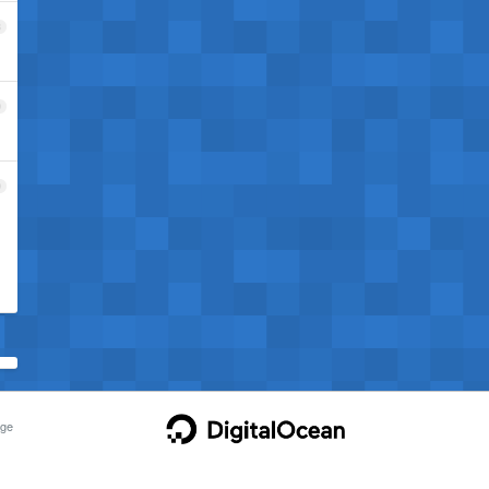
8
9
0
ge