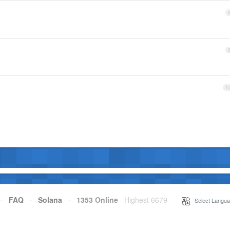
1
·
FAQ
·
Solana
·
1353 Online
Highest 6679
·
Select Langua