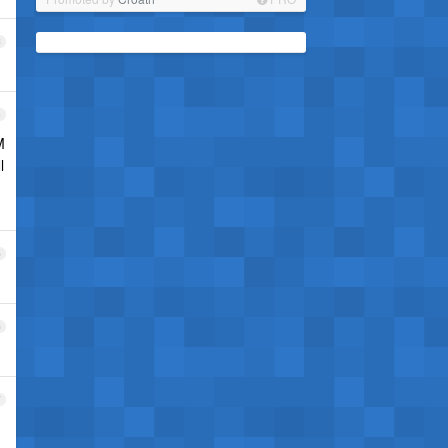
3
4
M
l
5
6
7