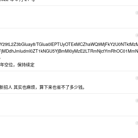
Y29tL2Z3bGluay8/TGlua0lEPTUyOTE4MCZhaWQ9MjFkY2U0NTktMz
FjMDdhJmludml0ZT1kNGU5YjBmMi0yMzE2LTRmNjctYmRhOC01MmN
=
年空位，保持续定
重新招人 其实也麻烦，算下来也省不了多少钱。