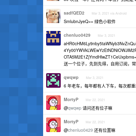
sadfQED2
Mar 3, 2021 via Android
SmlubnJyeQ== 绿色小软件
chenluo0429
Mar 3, 2021
aHR0cHM6Ly9nby5taWNyb3NvZnQu
4Yy00YWVkLWEwYzEtNDNiOWJiM2
OTA5M2E1ZjYmdHlwZT1CeUxpbms
送一个位子，先到先得，自用订阅，常
qwqwp
Mar 3, 2021
6 年老车，每年都有人下车，每次都
MortyP
Mar 22, 2021
@
qwqwp
请问还有位子嘛
MortyP
Mar 22, 2021
@
chenluo0429
还有位置嘛