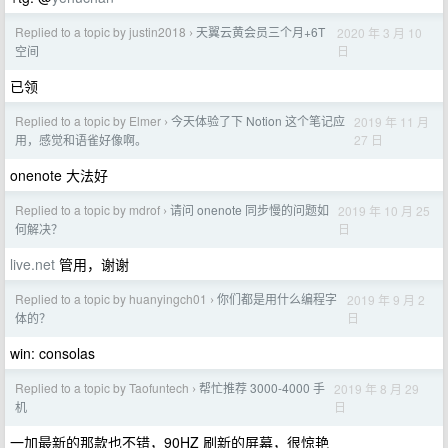
Replied to a topic by justin2018
天翼云黄会员三个月+6T
2020 年 3 月 10
›
日
空间
已领
Replied to a topic by Elmer
今天体验了下 Notion 这个笔记应
2019 年 11 月
›
27 日
用，感觉和语雀好像啊。
onenote 大法好
Replied to a topic by mdrof
请问 onenote 同步慢的问题如
2019 年 10 月 25
›
日
何解决？
live.net
管用，谢谢
Replied to a topic by huanyingch01
你们都是用什么编程字
2019 年 9 月 2
›
日
体的？
win: consolas
Replied to a topic by Taofuntech
帮忙推荐 3000-4000 手
2019 年 8 月 29
›
日
机
一加最新的那款也不错，90HZ 刷新的屏幕，很惊艳