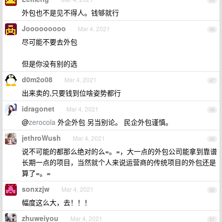
45
外包也不是见不得人。钱够就行
Jooooooooo
Mar 4, 2021
46
尽可能不要去外包
但是你没有别的选
d0m2o08
Mar 4, 2021
47
出来卖的,只要钱到位啥姿势都行
idragonet
Mar 4, 2021
48
@
zerocola
外企外包 另当别论。 民企外包谨慎。
jethroWush
Mar 4, 2021
49
说不可能的都那么绝对的么=。=，大一点的外包公司能拿到靠谱
长期一点的项目，当然就个人来说运营商的传统项目的外包还是
算了=。=
sonxzjw
Mar 4, 2021
50
幅度这么大，去！！！
zhuweiyou
Mar 4, 2021
51