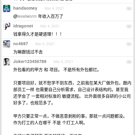
handsomey
Mar 4, 2021
35
@
levelworm
年收入百万了
idragonet
Mar 4, 2021
36
钱拿得久才是硬道理！！！
nc4697
Mar 4, 2021
37
为嘛跟钱过不去
Joker123456789
Mar 4, 2021
38
外包看的的甲方 和 项目。 不是所有外包都烂。
只要项目好，就不愁学不到东西，之前我在某大厂做外包，跟内
部员工一样 也需要自己分析需求，自己设计表结构的。甚至我
还学会了 一套相对标准的 敏捷流程。 比外面很多自研的小公司
好多了，也规范多了。
甲方只要正常一点，不做恶意剥削的事，那就一点问题都没。
作为打工的人在哪干 不是 个打工人啊。