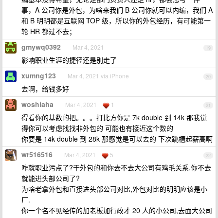
事，A 公司你是外包，为啥来我们 B 公司你就可以内编，我们 A
和 B 明明都是互联网 TOP 级，所以你的外包经历，有可能第一
轮 HR 都过不去；
gmywq0392
Mar 4, 2021
19
影响职业生涯的捷径还是别走了
xumng123
Mar 4, 2021 via iPhone
20
去啊，给钱多好
woshiaha
Mar 4, 2021
1
21
得看你的基数的把。。。打比方你是 7k double 到 14k 那我觉
得你可以考虑找找非外包的 可能也有接近这个数的
你要是 14k double 到 28k 那感觉是可以去的 下次跳槽起薪高啊
wr516516
Mar 4, 2021
5
22
咋就职业污点了?干外包的和你去不去大公司有鸡毛关系.你不去
就能进头部公司了?
为啥老拿外包和直接进头部公司对比,外包对比的明明应该是小
厂.
你一个名不见经传的加老板加行政才 20 人的小公司,去面大公司