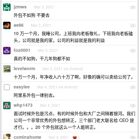
jzmws
Mar 3, 2021
10
外包不如狗 不要去
ae86
Mar 3, 2021
11
10 万一个月，我睡公司，上班我向老板敬礼，下班我向老板磕
头，公司就是我的家，公司的利益就是我的利益
fox0001
Mar 3, 2021
12
真的不如狗，干几年狗都不如
levelworm
Mar 3, 2021 via Android
13
十万一个月，年净收入六十万了啊，好像的确可以卖给公司了。
easylee
Mar 4, 2021 via Android
14
阿里系外包一律别去。
whp1473
Mar 4, 2021
15
面试时候外包是污点，有的时候外包和大厂之间隔着银河。我们
公司一个非常优秀的外包想转正，三个部门老大联名给 CEO 提
才行。。。20 个外包就这么一个人能转正。
cominghome
Mar 4, 2021
1
16