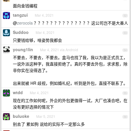
面向金钱编程
tangzui
Mar 4, 2021
52
@
zerocola
？？？？？？？？？？？？？？这公司岂不是大善人
Suddoo
Mar 4, 2021
53
只要钱给够，啥姿势我都会
young1lin
Mar 4, 2021 via Android
54
不要去，不要去，不要去。盒马也找了我，我以为是正式员工，
一说外派这种字，我直接拒绝了。真的不要去外包，求求惹，除
非你实在没得选了。
出来就被 HR 歧视，例如婚礼纪，听到是外包，直接不联系了。
wtdd
Mar 4, 2021
55
现在的工作如何呢，外企的外包更值得一试，大厂也凑合吧，在
没有更好选择的情况下
buluoke
Mar 5, 2021
56
别去了 累如狗 说给的实际不一定那么多