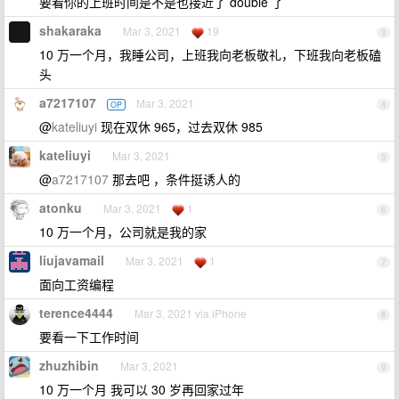
要看你的上班时间是不是也接近了 double 了
shakaraka
Mar 3, 2021
19
3
10 万一个月，我睡公司，上班我向老板敬礼，下班我向老板磕
头
a7217107
Mar 3, 2021
OP
4
@
kateliuyi
现在双休 965，过去双休 985
kateliuyi
Mar 3, 2021
5
@
a7217107
那去吧 ，条件挺诱人的
atonku
Mar 3, 2021
1
6
10 万一个月，公司就是我的家
liujavamail
Mar 3, 2021
1
7
面向工资编程
terence4444
Mar 3, 2021 via iPhone
8
要看一下工作时间
zhuzhibin
Mar 3, 2021
9
10 万一个月 我可以 30 岁再回家过年