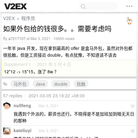
V2EX
程序员
›
如果外包给的钱很多。。需要考虑吗
By
a7217107
at Mar 3, 2021 · 10650 views
一年半 java 开发，现在拿到最高的 offer 是盒马外包，虽然对外包都
很抵触，但是工资接近 double，有点犹豫，不知道该不该去
Supplement 1 · 2021 年 3 月 4 日
12*12 -> 15*15，涨了 8w ？
马外包
Java
double
抵触
57 replies
•
2021-03-05 23:19:22 +08:00
nullfeng
Mar 3, 2021
1
我遇到个外派的，薪资也还行。不晓得是不是加班加到暗无天日
的那种
kateliuyi
Mar 3, 2021
2