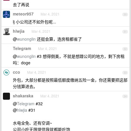
去了再说
meteor957
Mar 4, 2021
30
lj 小公司还不如外包呢...
hlwjia
Mar 4, 2021
31
@
wunonglin
还挺会算，连房租都省了
Telegram
Mar 4, 2021
32
@
wunonglin
#3 想得倒美，不就是想蹭公司的地方，剩下房租
吗：doge
cco
Mar 4, 2021
33
外包，大部分都是按照最低额度缴纳五险一金，你还需要把这部
分钱算进去。
shakaraka
Mar 4, 2021
34
@
Telegram
#32
@
hlwjia
#31
水电全免、还有空调~
公司小吃无限提供我就都能吃饱