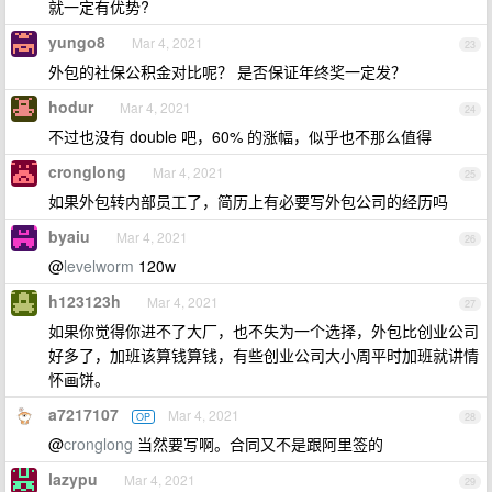
就一定有优势?
yungo8
Mar 4, 2021
23
外包的社保公积金对比呢？ 是否保证年终奖一定发？
hodur
Mar 4, 2021
24
不过也没有 double 吧，60% 的涨幅，似乎也不那么值得
cronglong
Mar 4, 2021
25
如果外包转内部员工了，简历上有必要写外包公司的经历吗
byaiu
Mar 4, 2021
26
@
levelworm
120w
h123123h
Mar 4, 2021
27
如果你觉得你进不了大厂，也不失为一个选择，外包比创业公司
好多了，加班该算钱算钱，有些创业公司大小周平时加班就讲情
怀画饼。
a7217107
Mar 4, 2021
OP
28
@
cronglong
当然要写啊。合同又不是跟阿里签的
lazypu
Mar 4, 2021
29