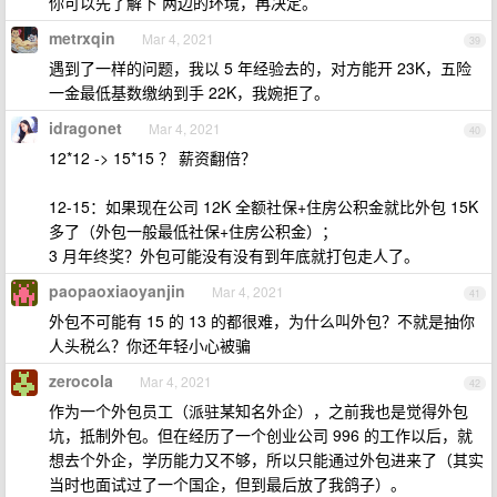
你可以先了解下 两边的环境，再决定。
metrxqin
Mar 4, 2021
39
遇到了一样的问题，我以 5 年经验去的，对方能开 23K，五险
一金最低基数缴纳到手 22K，我婉拒了。
idragonet
Mar 4, 2021
40
12*12 -> 15*15 ？ 薪资翻倍？
12-15：如果现在公司 12K 全额社保+住房公积金就比外包 15K
多了（外包一般最低社保+住房公积金）；
3 月年终奖？外包可能没有没有到年底就打包走人了。
paopaoxiaoyanjin
Mar 4, 2021
41
外包不可能有 15 的 13 的都很难，为什么叫外包？不就是抽你
人头税么？你还年轻小心被骗
zerocola
Mar 4, 2021
42
作为一个外包员工（派驻某知名外企），之前我也是觉得外包
坑，抵制外包。但在经历了一个创业公司 996 的工作以后，就
想去个外企，学历能力又不够，所以只能通过外包进来了（其实
当时也面试过了一个国企，但到最后放了我鸽子）。