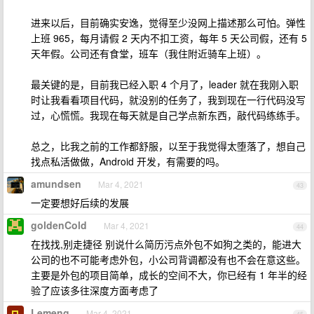
进来以后，目前确实安逸，觉得至少没网上描述那么可怕。弹性
上班 965，每月请假 2 天内不扣工资，每年 5 天公司假，还有 5
天年假。公司还有食堂，班车（我住附近骑车上班）。
最关键的是，目前我已经入职 4 个月了，leader 就在我刚入职
时让我看看项目代码，就没别的任务了，我到现在一行代码没写
过，心慌慌。我现在每天就是自己学点新东西，敲代码练练手。
总之，比我之前的工作都舒服，以至于我觉得太堕落了，想自己
找点私活做做，Android 开发，有需要的吗。
amundsen
Mar 4, 2021
43
一定要想好后续的发展
goldenCold
Mar 4, 2021
44
在找找,别走捷径 别说什么简历污点外包不如狗之类的，能进大
公司的也不可能考虑外包，小公司背调都没有也不会在意这些。
主要是外包的项目简单，成长的空间不大，你已经有 1 年半的经
验了应该多往深度方面考虑了
Lemeng
Mar 4, 2021