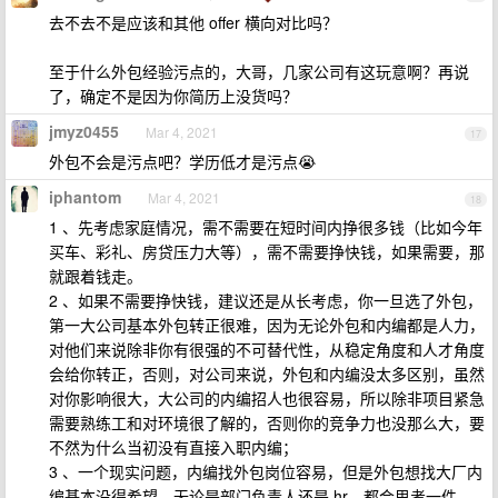
去不去不是应该和其他 offer 横向对比吗？
至于什么外包经验污点的，大哥，几家公司有这玩意啊？再说
了，确定不是因为你简历上没货吗？
jmyz0455
Mar 4, 2021
17
外包不会是污点吧？学历低才是污点😭
iphantom
Mar 4, 2021
18
1 、先考虑家庭情况，需不需要在短时间内挣很多钱（比如今年
买车、彩礼、房贷压力大等），需不需要挣快钱，如果需要，那
就跟着钱走。
2 、如果不需要挣快钱，建议还是从长考虑，你一旦选了外包，
第一大公司基本外包转正很难，因为无论外包和内编都是人力，
对他们来说除非你有很强的不可替代性，从稳定角度和人才角度
会给你转正，否则，对公司来说，外包和内编没太多区别，虽然
对你影响很大，大公司的内编招人也很容易，所以除非项目紧急
需要熟练工和对环境很了解的，否则你的竞争力也没那么大，要
不然为什么当初没有直接入职内编；
3 、一个现实问题，内编找外包岗位容易，但是外包想找大厂内
编基本没得希望，无论是部门负责人还是 hr，都会思考一件