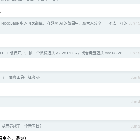
。
 NocoBase 收入再次翻倍。 在满屏 AI 的氛围中，跟大家分享一下不太一样的
Jun 1
 ETF 低佣开户，抽一个鼠标迈从 A7 V3 PRO+，或者键盘迈从 Ace 68 V2
Jun 1
ing 了一個真正的小紅書 🐶
Jun 
了
Jun 
，从而养成了一个新习惯？
Jun 
舒展身心，很爽）