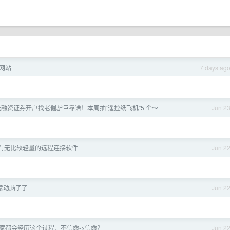
网站
7 days ag
低融资证券开户找老倔驴巨靠谱！本周抽“遥控纸飞机”5 个～
Jun 2
 ，还有无比较轻量的远程连接软件
Jun 2
愿意动脑子了
Jun 2
家都会经历这个过程，不信命->信命？
Jun 2