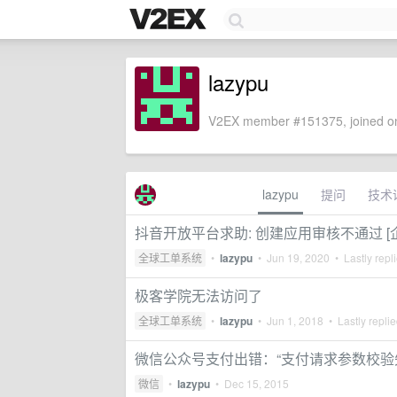
lazypu
V2EX member #151375, joined on
lazypu
提问
技术
抖音开放平台求助: 创建应用审核不通过 [企
全球工单系统
•
lazypu
•
Jun 19, 2020
• Lastly repl
极客学院无法访问了
全球工单系统
•
lazypu
•
Jun 1, 2018
• Lastly repli
微信公众号支付出错：“支付请求参数校验
微信
•
lazypu
•
Dec 15, 2015