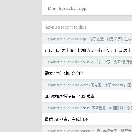
More topics by lazypu
»
lazypu's recent replies
Replied to a topic by
mqx
分享创造
自定义字帖生成
›
›
可以自动居中吗？比如诗词一行一句，自动居中
Replied to a topic by
laojuelv
推广
“万一免五”低佣
›
›
需要个纸飞机 哈哈哈
Replied to a topic by
vverr
问与答
除了 todesk
›
›
uu 远程居然没有 linux 版本
Replied to a topic by
jedeft
职场话题
IT 团队没人
›
›
最后 AI 担责，完成闭环
Replied to a topic by
notrun
生活
年纪大了，是否大
›
›