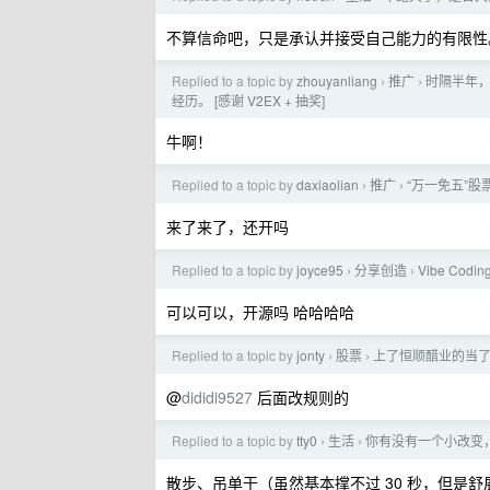
不算信命吧，只是承认并接受自己能力的有限性
Replied to a topic by
zhouyanliang
推广
时隔半年，
›
›
经历。 [感谢 V2EX + 抽奖]
牛啊！
Replied to a topic by
daxiaolian
推广
“万一免五”股票
›
›
来了来了，还开吗
Replied to a topic by
joyce95
分享创造
Vibe Cod
›
›
可以可以，开源吗 哈哈哈哈
Replied to a topic by
jonty
股票
上了恒顺醋业的当
›
›
@
dididi9527
后面改规则的
Replied to a topic by
tty0
生活
你有没有一个小改变
›
›
散步、吊单干（虽然基本撑不过 30 秒，但是