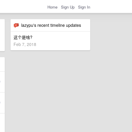
Home
Sign Up
Sign In
lazypu's recent timeline updates
这个是啥?
Feb 7, 2018