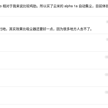
ro 相对于我来说比较鸡肋。所以买了云米的 alpha 1a 自动集尘，目前体
论扫地，其实效果比吸尘器还要好一点，因为很多地方人去不了。
1
1
1