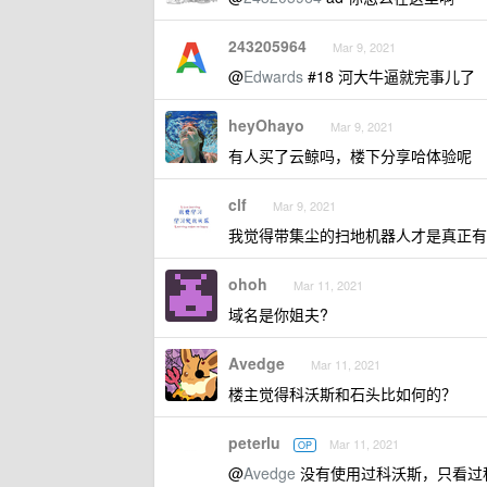
243205964
Mar 9, 2021
@
Edwards
#18 河大牛逼就完事儿了
heyOhayo
Mar 9, 2021
有人买了云鲸吗，楼下分享哈体验呢
clf
Mar 9, 2021
我觉得带集尘的扫地机器人才是真正有
ohoh
Mar 11, 2021
域名是你姐夫?
Avedge
Mar 11, 2021
楼主觉得科沃斯和石头比如何的？
peterlu
Mar 11, 2021
OP
@
Avedge
没有使用过科沃斯，只看过