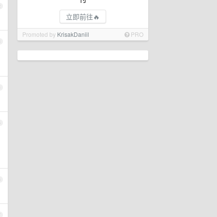
2
立即前往🔥
Promoted by
KrisakDaniil
PRO
3
4
5
，
6
7