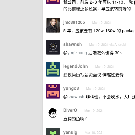
我公司，前端 2~3 年可以 11-13，
的比前端还多还累，早应该转前端的...
jmc891205
Mar 10, 2021
5 年，应该要有 120w-160w 的 packa
shawnsh
Mar 10, 2021 via Android
@
yeqizhang
后端怎么也得 30k
legendJohn
Mar 10, 2021
建议简历写薪资面议 伸缩性要价
yungo8
Mar 10, 2021
@
shawnsh
非科班，不会吹水，大厂还不
DiverO
Mar 10, 2021
直钩钓鱼啊?
yanulg
Mar 10, 2021