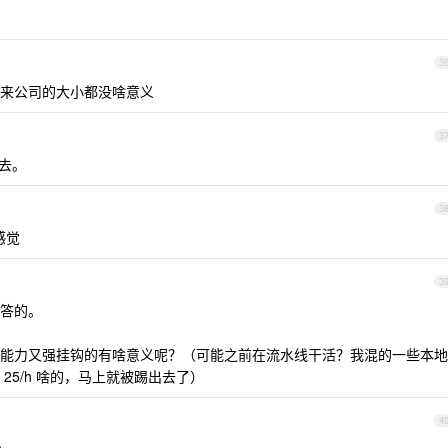
3
来公司的大小都没啥意义
3
要去。
3
感觉
3
乱答的。
能力又强挂钩的有啥意义呢？（可能之前在流水线干活？我混的一些本地
 25/h 啥的，马上就被踢出去了）
4