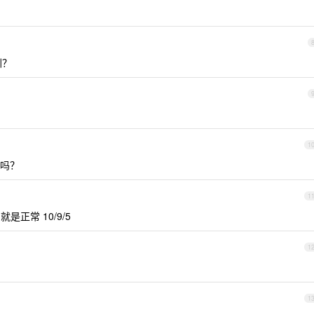
圳？
1
吗？
1
是正常 10/9/5
1
1