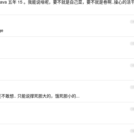
 我 java 五年 15 。我能说啥呢，要不就是自己菜，要不就是卷啊..操心的活
1
ge
1
1
1
敢想.. 只能说撑死胆大的，饿死胆小的...
1
1