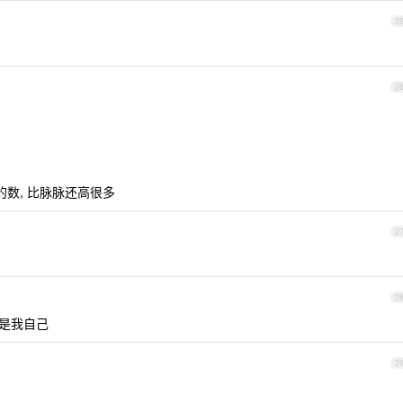
2
2
的数, 比脉脉还高很多
2
2
是我自己
2