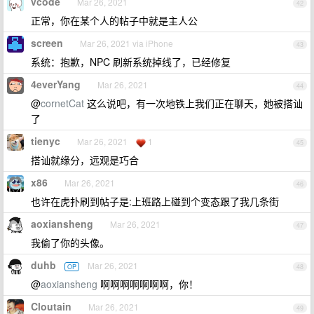
vcode
Mar 26, 2021
42
正常，你在某个人的帖子中就是主人公
screen
Mar 26, 2021 via iPhone
43
系统：抱歉，NPC 刷新系统掉线了，已经修复
4everYang
Mar 26, 2021
44
@
cornetCat
这么说吧，有一次地铁上我们正在聊天，她被搭讪
了
tienyc
Mar 26, 2021
1
45
搭讪就缘分，远观是巧合
x86
Mar 26, 2021
46
也许在虎扑刷到帖子是:上班路上碰到个变态跟了我几条街
aoxiansheng
Mar 26, 2021
47
我偷了你的头像。
duhb
Mar 26, 2021
OP
48
@
aoxiansheng
啊啊啊啊啊啊啊，你！
Cloutain
Mar 26, 2021
49