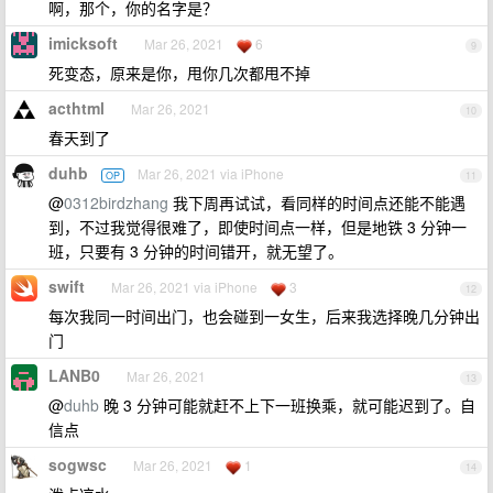
啊，那个，你的名字是？
imicksoft
Mar 26, 2021
6
9
死变态，原来是你，甩你几次都甩不掉
acthtml
Mar 26, 2021
10
春天到了
duhb
Mar 26, 2021 via iPhone
OP
11
@
0312birdzhang
我下周再试试，看同样的时间点还能不能遇
到，不过我觉得很难了，即使时间点一样，但是地铁 3 分钟一
班，只要有 3 分钟的时间错开，就无望了。
swift
Mar 26, 2021 via iPhone
3
12
每次我同一时间出门，也会碰到一女生，后来我选择晚几分钟出
门
LANB0
Mar 26, 2021
13
@
duhb
晚 3 分钟可能就赶不上下一班换乘，就可能迟到了。自
信点
sogwsc
Mar 26, 2021
1
14