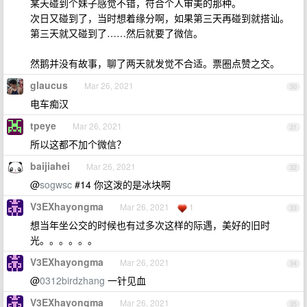
某天碰到个妹子感觉不错，符合个人审美的那种。
次日又碰到了，当时想着缘分啊，如果第三天再碰到就搭讪。
第三天就又碰到了……然后就要了微信。
然鹅并没有故事，聊了两天就发觉不合适。票圈点赞之交。
glaucus
Mar 26, 2021
30
电车痴汉
tpeye
Mar 26, 2021
31
所以这都不加个微信？
baijiahei
Mar 26, 2021
32
@
sogwsc
#14 你这泼的是冰块啊
V3EXhayongma
Mar 26, 2021
1
33
想当年坐公交的时候也有过多次这样的际遇，美好的旧时
光。。。。。。
V3EXhayongma
Mar 26, 2021
34
@
0312birdzhang
一针见血
V3EXhayongma
Mar 26, 2021
35