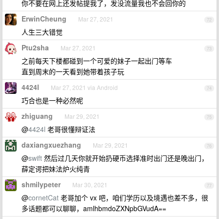
你不要在网上还发帖提我了，发没流量我也不会回你的
ErwinCheung
Mar 27, 2021
72
人生三大错觉
Ptu2sha
Mar 27, 2021
73
之前每天下楼都碰到一个可爱的妹子一起出门等车
直到周末的一天看到她带着孩子玩
4424l
Mar 27, 2021 via Android
74
巧合也是一种必然呢
zhiguang
Mar 29, 2021
75
@
4424l
老哥很懂辩证法
daxiangxuezhang
Mar 29, 2021
76
@
swift
然后过几天你就开始扔硬币选择准时出门还是晚出门，
薛定谔把妹法炉火纯青
shmilypeter
Mar 30, 2021
77
@
cornetCat
老哥加个 vx 吧，咱们学历以及境遇也差不多，很
多话题都可以聊聊，amlhbmdoZXNpbGVudA==