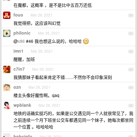
在魔都，这概率 ，是不是比中五百万还低
fouo
Mar 26, 2021
50
我觉得把，这应该叫幻觉
philonic
Mar 26, 2021
51
@
x86
#46 我也想这么说的，哈哈哈
imn1
Mar 26, 2021
52
醒醒，加班
c7in7
Mar 26, 2021
53
我猜那妹子看起来肯定不错……不然你不会印象深刻
ozn
Mar 26, 2021
54
楼主头像好魔性啊。qaq
wpblank
Mar 26, 2021
55
地铁的话确实挺巧的，如果是公交遇见同一个人就很常见了，我
之前连续一个月下班坐公交车都遇见同一个妹子，她每次都坐同
一个位置 。哈哈哈哈
hnbcinfo
Mar 26, 2021