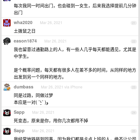
每次我同一时间出门，也会碰到一女生，后来我选择提前几分钟
出门
wha2020
Mar 26, 2021
21
土拨鼠之日
eason1874
Mar 26, 2021
22
我也留意过通勤路上的人，有一些人几乎每天都能遇见，尤其是
中学生。
是个概率问题，每天都有很多人在差不多的时间，从同样的地方
出发到另一个同样的地方。
dumbass
Mar 26, 2021 via iPhone
23
同是过路，同做过梦
本应是一对( ¯ᒡ̱¯ )و
Sapp
Mar 26, 2021
24
死变态，原来是你，甩你几次都甩不掉
Sapp
Mar 26, 2021
25
我经常地铁碰到同事，因为我们都是卡点上班的人，绝不让公司