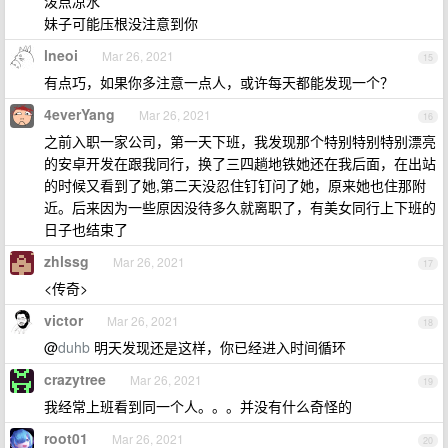
泼点凉水
妹子可能压根没注意到你
lneoi
Mar 26, 2021
15
有点巧，如果你多注意一点人，或许每天都能发现一个？
4everYang
Mar 26, 2021
16
之前入职一家公司，第一天下班，我发现那个特别特别特别漂亮
的安卓开发在跟我同行，换了三四趟地铁她还在我后面，在出站
的时候又看到了她,第二天没忍住钉钉问了她，原来她也住那附
近。后来因为一些原因没待多久就离职了，有美女同行上下班的
日子也结束了
zhlssg
Mar 26, 2021
17
<传奇>
victor
Mar 26, 2021
18
@
duhb
明天发现还是这样，你已经进入时间循环
crazytree
Mar 26, 2021
19
我经常上班看到同一个人。。。并没有什么奇怪的
root01
Mar 26, 2021
20