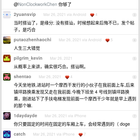
@
NonClockworkChen
你够了
2yuansvip
Mar 26, 2021 via Android
4
3
当时搭讪了，是缘分; 没有搭讪，时候想起来后悔不已，发个帖
子，是巧合
putaozhenhaochi
Mar 26, 2021 via Android
5
4
人生三大错觉
pilgrim_kevin
Mar 26, 2021
5
从概率上来讲，确实很巧合。搭讪啊。
shentao
Mar 26, 2021
4
6
今天坐地铁,进站时一个摩西干发行的小伙子在我前面上车,后来
镇坪路换乘发现又走在我前面.今晚下班坐 4 号线到镇坪路换
乘，刚进站下了手扶电梯发现前面一个摩西干少年就是早上遇到
的那个嘛.
1daydayde
Mar 26, 2021 via iPhone
7
你只要固定的时间在固定的车厢上车，会经常遇到的（ doge
catch
Mar 26, 2021 via iPhone
7
8