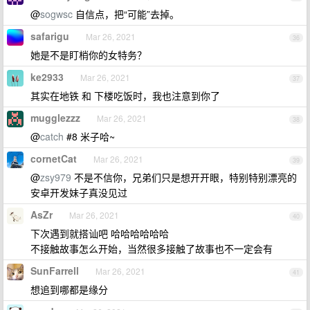
@
sogwsc
自信点，把“可能”去掉。
safarigu
Mar 26, 2021
36
她是不是盯梢你的女特务？
ke2933
Mar 26, 2021
37
其实在地铁 和 下楼吃饭时，我也注意到你了
mugglezzz
Mar 26, 2021
38
@
catch
#8 米子哈~
cornetCat
Mar 26, 2021
39
@
zsy979
不是不信你，兄弟们只是想开开眼，特别特别漂亮的
安卓开发妹子真没见过
AsZr
Mar 26, 2021
40
下次遇到就搭讪吧 哈哈哈哈哈哈
不接触故事怎么开始，当然很多接触了故事也不一定会有
SunFarrell
Mar 26, 2021
41
想追到哪都是缘分