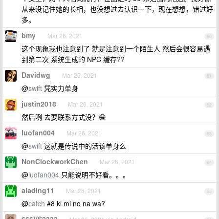
从来没记住她的长相，也没想过去认识一下，现在想想，错过好
多。
bmy
Mar 26, 2021
60
这个现象我也注意到了 就是注意到一个陌生人 然后会很容易遇
到第二次 系统生成的 NPC 缓存??
Davidwg
Mar 26, 2021
61
@
swift
凭实力单身
justin2018
Mar 26, 2021
62
然后咧 去要联系方式没？😁
luofan004
Mar 26, 2021
63
@
swift
这就是传说中的活该单身么
NonClockworkChen
Mar 26, 2021
64
@
luofan004
只能说明不好看。。。
alading11
Mar 26, 2021
65
@
catch
#8 ki mi no na wa?