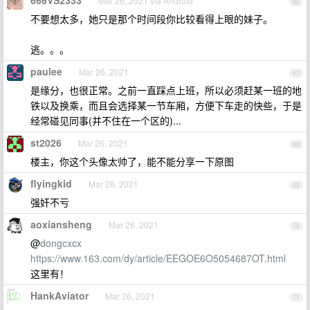
666VS2333
Mar 26, 2021 via Android
66
不要想太多，她只是那个时间段你比较看得上眼的妹子。
逃。。。
paulee
Mar 26, 2021
67
是缘分，也很正常。之前一直踩点上班，所以必须赶某一班的地
铁以及换乘，而且会选择某一节车厢，方便下车走的快些，于是
经常碰见同事(并不住在一个区的)...
st2026
Mar 26, 2021
68
楼主，你这个头像太帅了，能不能分享一下原图
flyingkid
Mar 26, 2021
69
强奸不亏
aoxiansheng
Mar 26, 2021
70
@
dongcxcx
https://www.163.com/dy/article/EEGOE6O5054687OT.html
这里有！
HankAviator
Mar 26, 2021
71