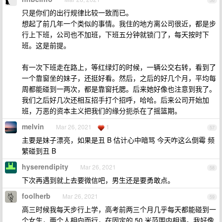
56
只是你们的出行规律比较一致而已。
想起了前几年一个类似的事情。我住的地方离公司很近，都是步
行上下班，公司也不加班，下班五分钟就锁门了，每天按时下
班。这是前提。
有一次下班走在路上，等红绿灯的时候，一辆公交右转，看到了
一个靠窗坐的妹子，还挺好看。然后，之后的好几个月，平均每
周都能碰到一两次，都是靠窗托腮。后来她好像也注意到我了。
我们之后好几次还相互招手打个招呼，哈哈。后来公司开始加
班，万恶的资本主义把我们的缘分扼杀在了摇篮期。
melvin
Mar 26, 2021
1
57
主要是妹子漂亮，如果是丑 B 估计心中暗骂 今天咋这么倒霉 频
繁碰到丑 B
hyserendipity
Mar 26, 2021
58
下次再遇到就上去要微信吧，男生还是要勇敢点。
foolherb
Mar 26, 2021
59
高三时候我每天步行上学，高考前两三个月几乎每天都能碰到一
个女生，两个人相向而行，在固定的 50 米范围内相遇。我好像