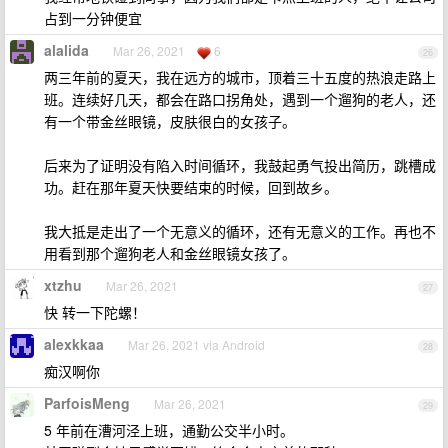
占到一分钟便宜
alalida
Mar 26, 2021
6
26
两三年前的夏天，我在远方的城市，顶着三十五度的热浪走路上
班。连续好几天，都会在路口拐角处，遇到一个遛狗的老人，还
有一个带金丝眼镜，皮肤很白的女孩子。
后来为了证明没有陷入时间循环，我鼓起勇气投出简历，跳槽成
功。赶在那年夏天快要结束的时候，回到故乡。
我大抵是走出了一个无意义的循环，还有无意义的工作。再也不
用看到那个遛狗老人和金丝眼镜女孩了。
xtzhu
Mar 26, 2021
27
快 转一下陀螺！
alexkkaa
Mar 26, 2021 via Android
28
痴汉啊你
ParfoisMeng
Mar 26, 2021
29
5 年前在漕河泾上班，通勤公交半小时。