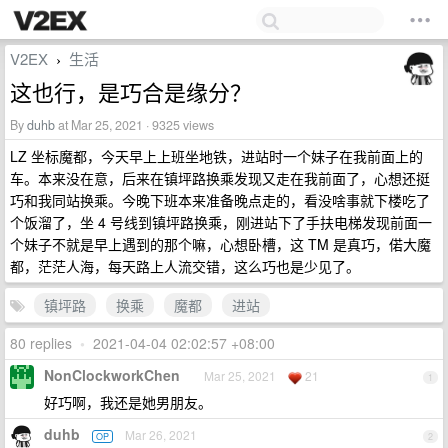
V2EX
生活
›
这也行，是巧合是缘分？
By
duhb
at Mar 25, 2021 · 9325 views
LZ 坐标魔都，今天早上上班坐地铁，进站时一个妹子在我前面上的
车。本来没在意，后来在镇坪路换乘发现又走在我前面了，心想还挺
巧和我同站换乘。今晚下班本来准备晚点走的，看没啥事就下楼吃了
个饭溜了，坐 4 号线到镇坪路换乘，刚进站下了手扶电梯发现前面一
个妹子不就是早上遇到的那个嘛，心想卧槽，这 TM 是真巧，偌大魔
都，茫茫人海，每天路上人流交错，这么巧也是少见了。
镇坪路
换乘
魔都
进站
80 replies
•
2021-04-04 02:02:57 +08:00
NonClockworkChen
Mar 25, 2021
21
1
好巧啊，我还是她男朋友。
duhb
Mar 26, 2021
OP
2