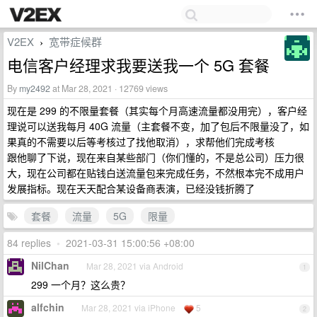
V2EX
宽带症候群
›
电信客户经理求我要送我一个 5G 套餐
By
my2492
at Mar 28, 2021 · 12769 views
现在是 299 的不限量套餐（其实每个月高速流量都没用完），客户经
理说可以送我每月 40G 流量（主套餐不变，加了包后不限量没了，如
果真的不需要以后等考核过了找他取消），求帮他们完成考核
跟他聊了下说，现在来自某些部门（你们懂的，不是总公司）压力很
大，现在公司都在贴钱白送流量包来完成任务，不然根本完不成用户
发展指标。现在天天配合某设备商表演，已经没钱折腾了
套餐
流量
5G
限量
84 replies
•
2021-03-31 15:00:56 +08:00
NilChan
Mar 28, 2021 via Android
1
299 一个月？这么贵？
alfchin
Mar 28, 2021 via iPhone
5
2