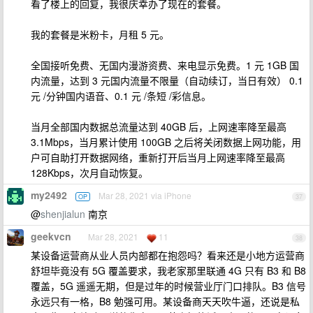
看了楼上的回复，我很庆幸办了现在的套餐。
我的套餐是米粉卡，月租 5 元。
全国接听免费、无国内漫游资费、来电显示免费。1 元 1GB 国
内流量，达到 3 元国内流量不限量（自动续订，当日有效） 0.1
元 /分钟国内语音、0.1 元 /条短 /彩信息。
当月全部国内数据总流量达到 40GB 后，上网速率降至最高
3.1Mbps，当月累计使用 100GB 之后将关闭数据上网功能，用
户可自助打开数据网络，重新打开后当月上网速率降至最高
128Kbps，次月自动恢复。
my2492
Mar 28, 2021 via iPhone
OP
37
@
shenjialun
南京
geekvcn
Mar 28, 2021
11
38
某设备运营商从业人员内部都在抱怨吗？看来还是小地方运营商
舒坦毕竟没有 5G 覆盖要求，我老家那里联通 4G 只有 B3 和 B8
覆盖，5G 遥遥无期，但是过年的时候营业厅门口排队。B3 信号
永远只有一格，B8 勉强可用。某设备商天天吹牛逼，还说是私