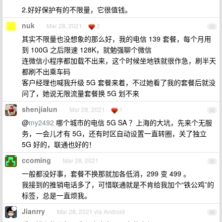
2.好好保护有的不限量，它很值钱。
nuk
Mar 28, 2021
2
33
其实不限量也没想象的那么好，我的电信 139 套餐，每个月用
到 100G 之后限速 128K，就勉强聊个微信
连微信小程序都加载不出来，这个时候坐地铁就很作急，刷半天
都刷不出乘车码
客户经理也喊我升级 5G 套餐来着，不过她看了我的套餐后就没
问了，她说无限流量套餐换 5G 划不来
shenjialun
Mar 28, 2021
1
34
@
my2492
哪个城市的电信 5G SA ？上海的大坑，先来个无服
务，一会儿才有 5G，还有时区自动设置一直转圈，关了独立
5G 好的，联通也好的！
ccoming
Mar 28, 2021
35
一般都没好事，套餐不换那就加各低消，299 变 499 。
我接到的推销电话多了，可惜联通就是不肯给我加个“铁公鸡”的
标签，总是一直烦我。
Jianrry
Mar 28, 2021 via Android
36