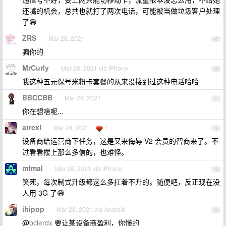
还嘴的机会，总共也就打了两次电话，可能被当做垃圾客户处理
了😁
ZRS
Mar 28, 2021
45
骗你的
MrCurly
Mar 28, 2021 via iPhone
46
我这种五元保号米粉卡套餐的从来没接到过这种电话哈哈
BBCCBB
Mar 28, 2021
47
你在想啥呢...
atrexl
Mar 28, 2021
1
48
设备商给运营商下任务，这是又来侮辱 V2 会员的智商来了。不
过看看楼上那么多信的，也难怪。
mfmal
Mar 28, 2021 via iPhone
49
笑死，每次制式升级都这么多扛着不升的。随便吧，反正现在没
人用 3G 了😅
ihipop
Mar 28, 2021 via Android
50
@
bclerdx
要让某设备商盈利，你懂的