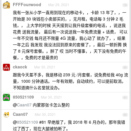
FFFFourwood
Mar 29, 2021
79
我有一张从小学一直用到现在的移动卡，，卡龄 13 年了，，一
开始是 30 块钱在小卖部买的，，无月租，电话每 3 分钟 2 毛
钱，， 上大学的时候 天天接到让我升级套餐的电话，，说送我
花费 送我流量， 最后有一次说送我一年免费流量 + 话费， 可以
一年不交钱 每月还不限量 4G 流量，我心动了 就办了，，结果
一年之后 我发现 我没法回到原来的套餐了，，最后一顿折腾 换
了 8 元保号套餐。。醉了 哎 当时不懂事，，天下没有免费的午
餐，，免费的才是最贵的
ckaock
Mar 30, 2021
80
跟我今天差不多，我是移动 239 元 /月套餐，说免费给我 40g 流
量，1000 分钟通话。一年有效期，自动续约，可以提前取消。
不知道搞什么名堂就没办。
850521109
Mar 30, 2021
81
@
Caan07
内蒙那张卡怎么整的
Caan07
Mar 30, 2021
82
@
850521109
#81 早绝版了，我 2018 年 6 月办的，那年我错
过了西丁，现在大腿被拍断了。