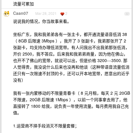
流量可累加
Caan07
Mar 28, 2021
2
32
说说我的情况，你当故事来看。
坐标广东，我和我弟弟各有一张主卡，都开通流量语音低消 38
（ 8GB 后限速 3Mbps ），我开了 3 张副卡，我弟那张开了 2
张副卡，均支持办理低消宽带。有人问我出不出我弟那张低消，
开价 2500，我不答应。后来我和我弟弟商量，因为他在佛山，
也开不了佛山的宽带，就说可以出，但是价格 3200---3500. 那
人觉得贵，我没说什么后来也没再和他谈（这种带语音流量低消
还只有一次限速不封顶的卡，还可以开本地宽带，愿意出的近乎
没有）
我有一张内蒙移动的不限量青春卡（ 8 元月租，每天 2 元 20GB
不限速，20GB 后限速 1Mbps ），以前一个同事拿去用了，他
直接转了 1800 给我，说负责一年使用流量。每月费用我自己充
值。
1.运营商不择手段消灭不限量套餐；