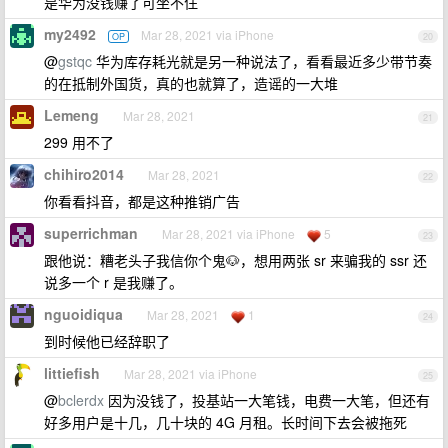
是华为没钱赚了可坐不住
my2492
Mar 28, 2021 via iPhone
OP
20
@
gstqc
华为库存耗光就是另一种说法了，看看最近多少带节奏
的在抵制外国货，真的也就算了，造谣的一大堆
Lemeng
Mar 28, 2021
21
299 用不了
chihiro2014
Mar 28, 2021
22
你看看抖音，都是这种推销广告
superrichman
Mar 28, 2021 via iPhone
5
23
跟他说：糟老头子我信你个鬼🐶，想用两张 sr 来骗我的 ssr 还
说多一个 r 是我赚了。
nguoidiqua
Mar 28, 2021
1
24
到时候他已经辞职了
littiefish
Mar 28, 2021 via iPhone
25
@
bclerdx
因为没钱了，投基站一大笔钱，电费一大笔，但还有
好多用户是十几，几十块的 4G 月租。长时间下去会被拖死