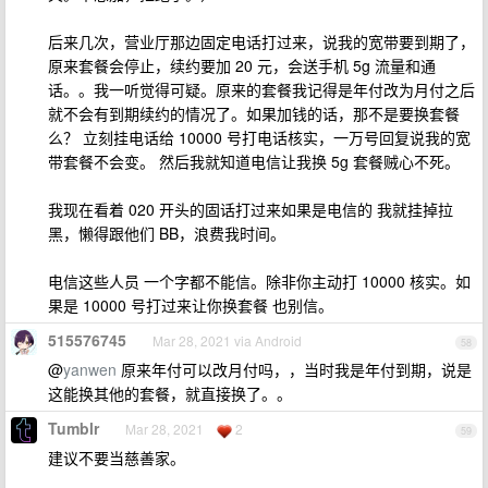
后来几次，营业厅那边固定电话打过来，说我的宽带要到期了，
原来套餐会停止，续约要加 20 元，会送手机 5g 流量和通
话。。我一听觉得可疑。原来的套餐我记得是年付改为月付之后
就不会有到期续约的情况了。如果加钱的话，那不是要换套餐
么？ 立刻挂电话给 10000 号打电话核实，一万号回复说我的宽
带套餐不会变。 然后我就知道电信让我换 5g 套餐贼心不死。
我现在看着 020 开头的固话打过来如果是电信的 我就挂掉拉
黑，懒得跟他们 BB，浪费我时间。
电信这些人员 一个字都不能信。除非你主动打 10000 核实。如
果是 10000 号打过来让你换套餐 也别信。
515576745
Mar 28, 2021 via Android
58
@
yanwen
原来年付可以改月付吗，，当时我是年付到期，说是
这能换其他的套餐，就直接换了。。
Tumblr
Mar 28, 2021
2
59
建议不要当慈善家。