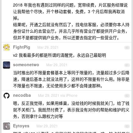
2018 年我也有遇到过同样的问题，宽带续费，片区服务经理说
让我帮他个尽快，开个移动套餐，免费，3 个月后帮我再取消
掉。
结果呢，开通之后就没有然后了，找电信客服，必须要你本人持
身份证什么的去营业厅。并且几乎所有营业厅都提供开户业务，
但并不是都提供销户业务，所以还要去指定的一些营业厅。
FightPig
Mar 29, 2021
60
v2 我看最多的都是所谓的清醒党，永远自己最聪明
someonetwo
Mar 29, 2021
61
当时推出的不限量套餐基本上等同于限量的，流量超过多少后降
速，降速后基本上就没法用了，这样的不限量有什么用。除非是
不限量也不限速，无论使用多少都不会降速那种。
necodba
Mar 29, 2021 via iPhone
62
嗯，反正我觉得，如果用蜂巢，没给钱的时候我就关门，给了钱
就不关柜门。我既然付费了，表示我没有对你的帮助和维护的义
务，否则拿什么跟权力对等
Eytoyes
Mar 29, 2021
63