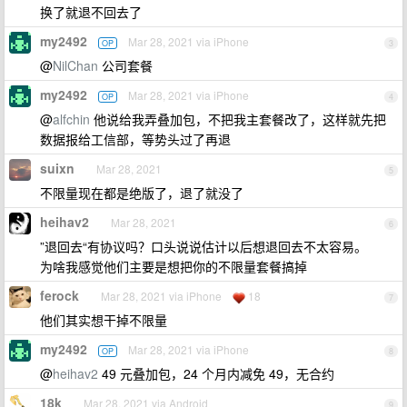
换了就退不回去了
my2492
Mar 28, 2021 via iPhone
OP
3
@
NilChan
公司套餐
my2492
Mar 28, 2021 via iPhone
OP
4
@
alfchin
他说给我弄叠加包，不把我主套餐改了，这样就先把
数据报给工信部，等势头过了再退
suixn
Mar 28, 2021
5
不限量现在都是绝版了，退了就没了
heihav2
Mar 28, 2021
6
”退回去“有协议吗？口头说说估计以后想退回去不太容易。
为啥我感觉他们主要是想把你的不限量套餐搞掉
ferock
Mar 28, 2021 via iPhone
18
7
他们其实想干掉不限量
my2492
Mar 28, 2021 via iPhone
OP
8
@
heihav2
49 元叠加包，24 个月内减免 49，无合约
18k
Mar 28, 2021 via Android
9