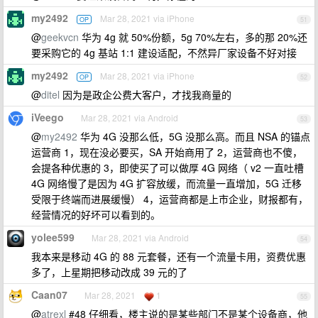
my2492
Mar 28, 2021 via iPhone
OP
51
@
geekvcn
华为 4g 就 50%份额，5g 70%左右，多的那 20%还
要采购它的 4g 基站 1:1 建设适配，不然异厂家设备不好对接
my2492
Mar 28, 2021 via iPhone
OP
52
@
ditel
因为是政企公费大客户，才找我商量的
iVeego
Mar 28, 2021 via Android
53
@
my2492
华为 4G 没那么低，5G 没那么高。而且 NSA 的锚点
运营商 1，现在没必要买，SA 开始商用了 2，运营商也不傻，
会提各种优惠的 3，即使买了可以做厚 4G 网络（ v2 一直吐槽
4G 网络慢了是因为 4G 扩容放缓，而流量一直增加，5G 迁移
受限于终端而进展缓慢） 4，运营商都是上市企业，财报都有，
经营情况的好坏可以看到的。
yolee599
Mar 28, 2021 via Android
54
我本来是移动 4G 的 88 元套餐，还有一个流量卡用，资费优惠
多了，上星期把移动改成 39 元的了
Caan07
Mar 28, 2021
1
55
@
atrexl
#48 仔细看，楼主说的是某些部门不是某个设备商，他