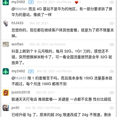
my2492
Mar 28, 2021 via iPhone
2
OP
26
@
littiefish
而且 4G 基站不是华为的地区，有一部分要求拆了换
华为的基站，像疯了一样
hfJ433
Mar 28, 2021
27
忽悠你的，现在都在继续客户转其他套餐，就是为了把不限量关
掉。
wolfan
Mar 28, 2021 via Android
28
抖音上刷到个 9 元月租的，每月 32G，1G1 刀的，感觉还不
错，突然想换掉米粉卡了，可一看全国流量居然是全年 32G 就
放弃了。
my2492
Mar 28, 2021 via iPhone
OP
29
@
hfJ433
限 1 的套餐至于吗，而且我本身有 150G 流量基本就
不超过，每个月连 100G 都用不到
justin2018
Mar 28, 2021
30
联通天天打电话 推销套餐~~ 关键是 一点都不实惠 性价比超低
pcbl
Mar 28, 2021 via iPhone
31
已经升级 5g 了，原来的超 20g 限速改成了 24g 不限速，剩余