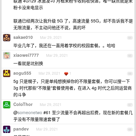
联通 4G129 冰激凌+0 月租米粉卡收码收快递，唯一缺点就是米
粉卡没来电显示
联通已经两次让我升级 5G 了，高速流量 55G，却不告诉我不是
无限流量，不主动问他还不说，真的坏
sakae010
Mar 29, 2021
64
毕业几年了，我还在一直用着学校的校园套餐。。哈哈
xiaowei7777
Mar 29, 2021
65
一看就是坑别换
aogu555
Mar 29, 2021
1
66
5g 只是幌子，只是单纯想换掉你的不限量套餐，你可以搜一下
3g 时代那些"不限量"套餐使用者，在进入 4g 时代之后同运营商
的斗争
ColoThor
Mar 29, 2021
67
@
someonetwo
#61 至少流量不会再超出扣费，现在新的套餐几
乎没有不限量限速套餐了
pandev
Mar 29, 2021
68