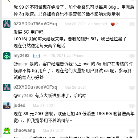
我 99 的不限量现在绝版了，加个叠叠乐可以每月 30g 。用完后
掉 3g 限速。只叠加叠叠乐不换套餐的话不影响无限量啊
0ZXYDDu796nVCFxq
Mar 28, 2021 via Android
2
10
发展 5G 用户吗
10016(联通)每天给我来电，要我加钱升 5G，我已经拉黑了
现在仍然稳定每天两个电话
my2492
Mar 28, 2021 via iPhone
OP
11
@
gstqc
是的，客户经理告诉我马上 nsa 的 5g 用户在考核的时
候都不算 5g 用户了，现在他们大量招用户测试 sa 呢，参与测
试的给点小好处
0ZXYDDu796nVCFxq
Mar 28, 2021
12
@
my2492
有点大跃进那味了，哈哈哈
juded
Mar 28, 2021
13
现在 39 元 20G 套餐，联通让加 49 低消变 19G 5G 套餐送两年
宽带，但我宽带用不着略纠结~
chaowang
Mar 28, 2021
14