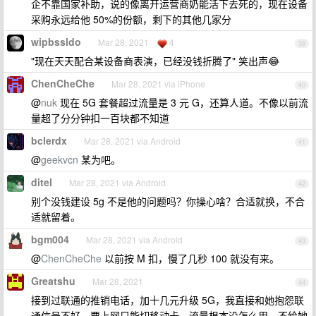
企不靠国家补助，说的像离开运营商奶能活下去死的，现在设备
采购永远给他 50%的份额，剩下的其他几家分
wipbssldo
Mar 28, 2021
4
39
"现在天天配合某设备商表演，已经没钱折腾了" 笑出声😂
ChenCheChe
Mar 28, 2021 via iPhone
40
@
nuk
现在 5G 套餐超过流量是 3 元 G，还算人道。不像以前流
量超了分分钟扣一百块都不知道
bclerdx
Mar 28, 2021 via Android
41
@
geekvcn
某为吧。
ditel
Mar 28, 2021 via Android
42
别个没钱建设 5g 不是他的问题吗？你操心啥？合适就换，不合
适就留着。
bgm004
Mar 28, 2021 via Android
43
@
ChenCheChe
以前按 M 扣，慢了几秒 100 就没有来。
Greatshu
Mar 28, 2021
44
接到过联通的推销电话，加十几元升级 5G，我直接和她抱怨联
通信号不好，要上网只能切移动卡，流量根本没怎么用，不给她