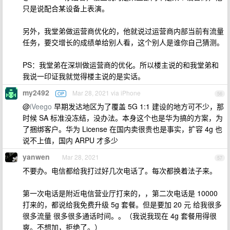
只是说配合某设备上表演。
另外，我堂弟做运营商优化的，他就说过运营商内部当前有流量
任务，要交增长的成绩单给别人看，这个别人是谁你自己猜测。
PS：我堂弟在深圳做运营商的优化。所以楼主说的和我堂弟和
我说一印证我就觉得楼主说的是实话。
my2492
Mar 28, 2021 via iPhone
OP
56
@
iVeego
早期发达地区为了覆盖 5G 1:1 建设的地方可不少，那
时候 SA 标准没冻结，没办法。本身这个也是华为搞的方案，为
了捆绑客户。华为 License 在国内卖很贵也是事实，扩容 4g 也
说不上值，国内 ARPU 才多少
yanwen
Mar 28, 2021
57
不要办。电信都给我打过好几次电话了。每次都换着法子来。
第一次电话是附近电信营业厅打来的，，第二次电话是 10000
打来的，都说给我免费升级 5g 套餐。但是要加 20 元 给我很多
很多流量 很多很多通话时间。。（我说我现在 4g 套餐用得很
爽。不想加，拒绝了。）