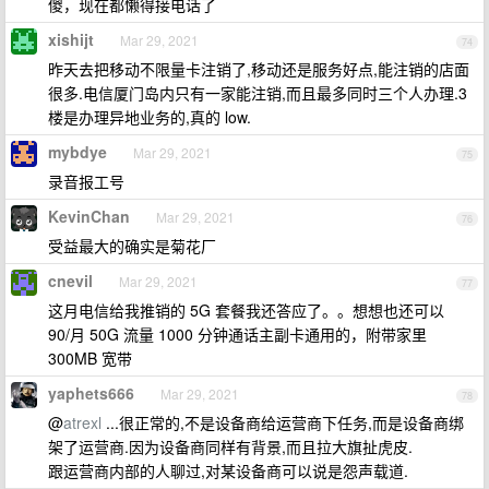
傻，现在都懒得接电话了
xishijt
Mar 29, 2021
74
昨天去把移动不限量卡注销了,移动还是服务好点,能注销的店面
很多.电信厦门岛内只有一家能注销,而且最多同时三个人办理.3
楼是办理异地业务的,真的 low.
mybdye
Mar 29, 2021
75
录音报工号
KevinChan
Mar 29, 2021
76
受益最大的确实是菊花厂
cnevil
Mar 29, 2021
77
这月电信给我推销的 5G 套餐我还答应了。。想想也还可以
90/月 50G 流量 1000 分钟通话主副卡通用的，附带家里
300MB 宽带
yaphets666
Mar 29, 2021
78
@
atrexl
...很正常的,不是设备商给运营商下任务,而是设备商绑
架了运营商.因为设备商同样有背景,而且拉大旗扯虎皮.
跟运营商内部的人聊过,对某设备商可以说是怨声载道.