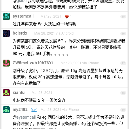
@
gstqc
我的联通也是，来电的时候只说了升 5G 加流量，没说
加钱，我问是不是另外要费用，她说是我就挂了
systemcall
Mar 28, 2021
4
15
过几年再来看 5g 大跃进的一地鸡毛
bclerdx
Mar 28, 2021 via Android
16
为何某部门这么着急发展 5G 。昨天分别接到移动和联通要求我
升级到 5G 。说的天花烂醉的。其中，联通，还说只要我缴费
90 元，送我 5G 手机。。。。。
ZW5meLvub19h76Y1
Mar 28, 2021 via iPhone
17
刚升级了宽带，129 每月，原来 15g 高速流量加超过限速的无
限流量，改成 30g 高速流量，无限流量没了，每个月省 10 块。
办完有点后悔了
xianlu
Mar 28, 2021
18
电信伪不限量 2 年一签怎么办
my2492
Mar 28, 2021 via iPhone
OP
19
@
systemcall
和 4g 同质化的技术，只不过钱让华为还是别的设
备商赚罢了，但最终都是让设备商赚，4g 还节省投资一些，但