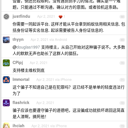
设备，倒还比较顺利，没有遇到到手刀的情况。确实是一个难
题，只能通过不断沟通，确认对方的意图。或者验机这条路。
justfindu
Apr 2, 2021
1
68
你需要一同起诉平台, 这样才能从平台拿到蚂蚁信用相关信息, 包
括身份证等实名信息. 起诉需要被告人身份证信息的.
thyyn
Apr 2, 2021 via Android
69
@
douglas1997
支持楼主，从自己开始对这种骗子说不。大多数
人的默默无声也助长了这群人的猖狂。
CPipj
Apr 2, 2021
70
支持楼主维权到底
lmmortal
Apr 2, 2021 via iPhone
71
这个骗子不知道自己是在犯罪吗？这已经不是单单的轻度违法行
为了
flashrick
Apr 2, 2021
72
骗子应该也要遵守骗子的道德吧，这没骗成功就损坏退回这简直
是人渣啊，搞死他！
ihciah
Apr 2, 2021 via iPhone
73