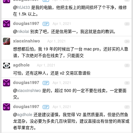
@
hfJ433
是我的电脑，他把主板上的期间损坏了个干净，维修
在 1.5k 以上。
douglas1997
Apr 1, 2021
OP
23
@
nikolai
别卖了吧，还是信用第一，我这就是血的教训。
xiaoxinshiwo
Apr 1, 2021
24
想想都后怕，我 19 年的时候出了一台 mac pro，还好买的人靠
谱，下次绝对不会在线卖了，只能面交
agdhole
Apr 1, 2021
25
可怕，还有这种人，还是 v2 交易区靠谱些
douglas1997
Apr 1, 2021
OP
26
@
xiaoxinshiwo
是的，超过 500 的一定不要在线卖，一定要面
交。
douglas1997
Apr 1, 2021
OP
27
@
agdhole
还是建议谨慎，我觉得 V2 虽然质量高，但是仍然鱼
龙混杂，没必要为多卖几百块冒险，建议直接出有信誉的商家或
者苹果官方。