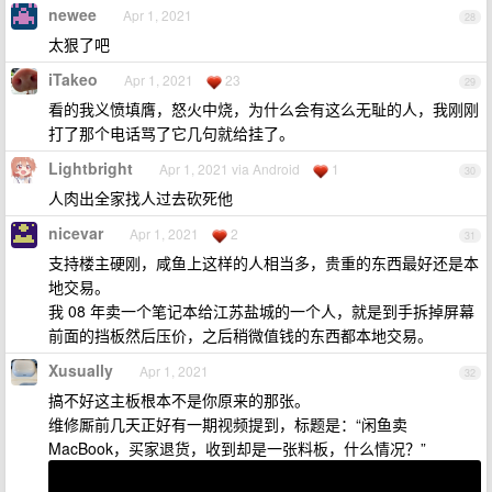
newee
Apr 1, 2021
28
太狠了吧
iTakeo
Apr 1, 2021
23
29
看的我义愤填膺，怒火中烧，为什么会有这么无耻的人，我刚刚
打了那个电话骂了它几句就给挂了。
Lightbright
Apr 1, 2021 via Android
1
30
人肉出全家找人过去砍死他
nicevar
Apr 1, 2021
2
31
支持楼主硬刚，咸鱼上这样的人相当多，贵重的东西最好还是本
地交易。
我 08 年卖一个笔记本给江苏盐城的一个人，就是到手拆掉屏幕
前面的挡板然后压价，之后稍微值钱的东西都本地交易。
Xusually
Apr 1, 2021
32
搞不好这主板根本不是你原来的那张。
维修厮前几天正好有一期视频提到，标题是：“闲鱼卖
MacBook，买家退货，收到却是一张料板，什么情况？”