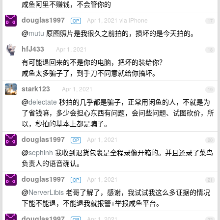
咸鱼阿里不赚钱，不会管你的
douglas1997
Apr 1, 2021 via iPhone
OP
17
@
mutu
原图照片是我很久之前拍的，损坏的是今天拍的。
hfJ433
Apr 1, 2021
18
有可能退回来的不是你的电脑，把坏的装给你？
咸鱼太多骗子了，到手刀不同意就给你搞坏。
stark123
Apr 1, 2021
19
@
delectate
秒拍的几乎都是骗子，正常用闲鱼的人，不就是为
了省钱嘛，多少会担心东西有问题，会问些问题、试图砍价，所
以，秒拍的基本上都是骗子。
douglas1997
Apr 1, 2021
OP
20
@
sephinh
我收到退货包裹是全程录像开箱的。并且还录了菜鸟
负责人的语音确认。
douglas1997
Apr 1, 2021
OP
21
@
NerverLibis
老哥了解了，感谢，我试试我这么多证据的情况
下能不能退，不能退我就报警+举报咸鱼平台。
douglas1997
Apr 1, 2021
OP
22