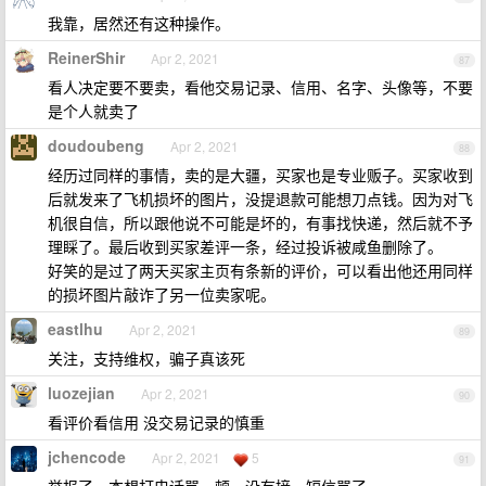
我靠，居然还有这种操作。
ReinerShir
Apr 2, 2021
87
看人决定要不要卖，看他交易记录、信用、名字、头像等，不要
是个人就卖了
doudoubeng
Apr 2, 2021
88
经历过同样的事情，卖的是大疆，买家也是专业贩子。买家收到
后就发来了飞机损坏的图片，没提退款可能想刀点钱。因为对飞
机很自信，所以跟他说不可能是坏的，有事找快递，然后就不予
理睬了。最后收到买家差评一条，经过投诉被咸鱼删除了。
好笑的是过了两天买家主页有条新的评价，可以看出他还用同样
的损坏图片敲诈了另一位卖家呢。
eastlhu
Apr 2, 2021
89
关注，支持维权，骗子真该死
luozejian
Apr 2, 2021
90
看评价看信用 没交易记录的慎重
jchencode
Apr 2, 2021
5
91