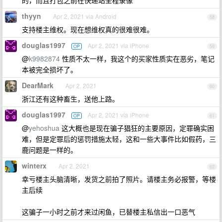
的，而且打包之前在快递站全程录像
thyyn
Apr 2, 2021 via Android
58
支持楼主维权。现在想维权真的很难很难。
douglas1997
Apr 2, 2021 via iPhone
OP
59
@
k9982874
性质不太一样，我这个的买家性质实在恶劣，笔记
本被完全损坏了。
DearMark
Apr 2, 2021
60
浙江还有这种畜生，送他上路。
douglas1997
Apr 2, 2021 via iPhone
OP
61
@
yehoshua
这大概也是现在骗子猖狂的主要原因，定罪确实困
难，但是定罪后的惩罚措施太轻，这和一些大事件比如假药，三
鹿问题是一样的。
winterx
Apr 2, 2021
62
幸亏楼主头脑清晰，发货之前拍了照片。请楼主务必报警，等楼
主后续
这骗子一小时之前才来过闲鱼，已替楼主私信出一口恶气