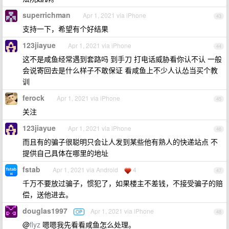
superrichman
Apr 1, 2021 via iPhone
43
支持一下，希望有个好结果
123jiayue
Apr 1, 2021 via iPhone
44
这不是咸鱼经常遇到套路吗 到手刀 打电话威胁看你认不认 一般
会说寄回去是什么样子不敢保证 看咸鱼上不少人认怂当买个教
训
ferock
Apr 1, 2021 via iPhone
45
关注
123jiayue
Apr 1, 2021 via iPhone
46
而且有的骗子很聪明只会让人发到某些他有熟人的快递站点 不
提供自己具体在哪里的地址
fstab
Apr 1, 2021 via Android
4
47
千万不要放过骗子，惯犯了，如果楼主不差钱，不接受骗子的赔
偿，送他进去。
douglas1997
Apr 1, 2021 via iPhone
OP
48
@
flyz
嗯嗯我先看看咸鱼怎么处理。