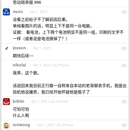
劳动局举报 996
mutu
Apr 1, 2021
12
没看之前帖子不了解前因后果。
单纯看图片的话，明显上下不是同一台电脑，
证据： 看电池，上下两个电池明显不是同一组，印刷的文字不
一样（或者说是电池换掉了？）
jesson
Apr 1, 2021
13
期待后续~~
nikolai
Apr 1, 2021 via iPhone
14
我草，这个狠。
话说回来我目前正行跟一自称来自本站的老哥聊卖手机，我提出
验机他说嫌贵，我已经开始怀疑他是贩子了
brblm
Apr 1, 2021 via Android
15
可怕可怕
什么人啊
ioriwong
Apr 1, 2021 via iPhone
16