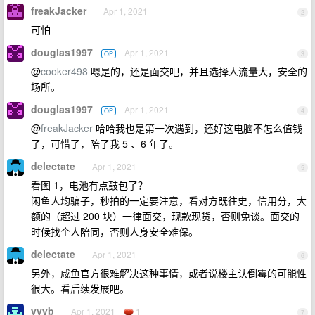
freakJacker
Apr 1, 2021
2
可怕
douglas1997
Apr 1, 2021
OP
3
@
cooker498
嗯是的，还是面交吧，并且选择人流量大，安全的
场所。
douglas1997
Apr 1, 2021
OP
4
@
freakJacker
哈哈我也是第一次遇到，还好这电脑不怎么值钱
了，可惜了，陪了我 5 、6 年了。
delectate
Apr 1, 2021
5
看图 1，电池有点鼓包了？
闲鱼人均骗子，秒拍的一定要注意，看对方既往史，信用分，大
额的（超过 200 块）一律面交，现款现货，否则免谈。面交的
时候找个人陪同，否则人身安全难保。
delectate
Apr 1, 2021
6
另外，咸鱼官方很难解决这种事情，或者说楼主认倒霉的可能性
很大。看后续发展吧。
yyyb
Apr 1, 2021
1
7