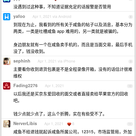
没遇到过这种事，不知道证据充足的话报警是否管用
yafoo
Apr 1, 2021 via Android
8
到现在为止，我看到的所有关于咸鱼的帖子以及消息，基本分为
两类，一类是吐槽咸鱼 app 难用的，另一类就是被骗的。
身边朋友就有一个在咸鱼卖手机的，而且是当面交易，最后手机
没了，钱没收到。
sephinh
Apr 1, 2021 via iPhone
9
主要看你收到退货包裹是不是全程录像开箱，没有的话估计很难
维权
Fading2276
Apr 1, 2021
10
以后我还是买京东爱回收的面交或者直接卖给苹果官方的回收
吧。
钱少点就少点了，这么个折腾，实在有些受不了。
NerverLibis
Apr 1, 2021
6
11
咸鱼不给退钱就起诉咸鱼所属公司，12315，市场监管局，外加