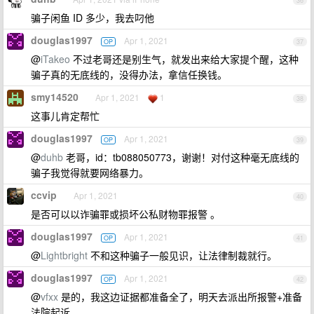
36
骗子闲鱼 ID 多少，我去叼他
douglas1997
Apr 1, 2021
OP
37
@
iTakeo
不过老哥还是别生气，就发出来给大家提个醒，这种
骗子真的无底线的，没得办法，拿信任换钱。
smy14520
Apr 1, 2021
1
38
这事儿肯定帮忙
douglas1997
Apr 1, 2021
OP
39
@
duhb
老哥，id：tb088050773，谢谢！对付这种毫无底线的
骗子我觉得就要网络暴力。
ccvip
Apr 1, 2021
40
是否可以以诈骗罪或损坏公私财物罪报警 。
douglas1997
Apr 1, 2021
OP
41
@
Lightbright
不和这种骗子一般见识，让法律制裁就行。
douglas1997
Apr 1, 2021
OP
42
@
vfxx
是的，我这边证据都准备全了，明天去派出所报警+准备
法院起诉。