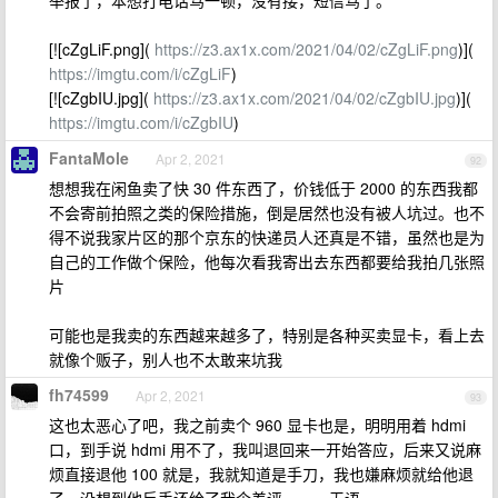
举报了，本想打电话骂一顿，没有接，短信骂了。
[![cZgLiF.png](
https://z3.ax1x.com/2021/04/02/cZgLiF.png
)](
https://imgtu.com/i/cZgLiF
)
[![cZgbIU.jpg](
https://z3.ax1x.com/2021/04/02/cZgbIU.jpg
)](
https://imgtu.com/i/cZgbIU
)
FantaMole
Apr 2, 2021
92
想想我在闲鱼卖了快 30 件东西了，价钱低于 2000 的东西我都
不会寄前拍照之类的保险措施，倒是居然也没有被人坑过。也不
得不说我家片区的那个京东的快递员人还真是不错，虽然也是为
自己的工作做个保险，他每次看我寄出去东西都要给我拍几张照
片
可能也是我卖的东西越来越多了，特别是各种买卖显卡，看上去
就像个贩子，别人也不太敢来坑我
fh74599
Apr 2, 2021
93
这也太恶心了吧，我之前卖个 960 显卡也是，明明用着 hdmi
口，到手说 hdmi 用不了，我叫退回来一开始答应，后来又说麻
烦直接退他 100 就是，我就知道是手刀，我也嫌麻烦就给他退