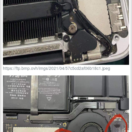
https://ftp.bmp.ovh/imgs/2021/04/57c5cd2af06b18c1.jpeg