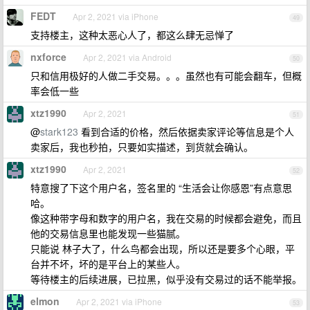
FEDT
Apr 2, 2021 via iPhone
49
支持楼主，这种太恶心人了，都这么肆无忌惮了
nxforce
Apr 2, 2021 via Android
50
只和信用极好的人做二手交易。。。虽然也有可能会翻车，但概
率会低一些
xtz1990
Apr 2, 2021
51
@
stark123
看到合适的价格，然后依据卖家评论等信息是个人
卖家后，我也秒拍，只要如实描述，到货就会确认。
xtz1990
Apr 2, 2021
52
特意搜了下这个用户名，签名里的 “生活会让你感恩”有点意思
哈。
像这种带字母和数字的用户名，我在交易的时候都会避免，而且
他的交易信息里也能发现一些猫腻。
只能说 林子大了，什么鸟都会出现，所以还是要多个心眼，平
台并不坏，坏的是平台上的某些人。
等待楼主的后续进展，已拉黑，似乎没有交易过的话不能举报。
elmon
Apr 2, 2021 via iPhone
53