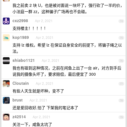
我之前卖 2 块 U，也是被对面说一块坏了，强行砍了一半的价，
小法庭一群 zz，这种骗子广场再也不会碰。
cxz2998
Apr 2, 2021
74
支持楼主！！！！!
kop1989
Apr 2, 2021
75
支持 lz 维权。希望 lz 在保证自身安全的前提下，将骗子绳之以
法。
shiabo1121
Apr 2, 2021
76
我也有碰到这种情况，之前在闲鱼上出了一台 air，对方到手后
说我的摄像头坏了，要求赔偿，最后便宜了 300
Cloutain
Apr 2, 2021
77
有些人天生就是坏种，变不了
brust
Apr 2, 2021
78
还是爱回收好,怕了 下架我的笔记本了
z42514
Apr 2, 2021
79
关注一下，咸鱼太坑了