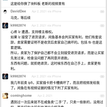
这是给你换了块料板 老斯的视频里有
DavidDee
Apr 2, 2021 via iPhone
54
马克，等后续
k9982874
Apr 2, 2021 via iPhone
55
心疼 lz 遭遇，支持楼主维权。
如果 lz 接受了退货请求，闲鱼基本会判买家有利，他们有套说
辞，卖家需要证明不是收货后卖家自己搞坏的。包括 tb 也是这
套逻辑。
所以，卖家为了保护自己都不会立刻接受退货请求，而是让买家
先发过来，检查没问题了再同意并退款。
东西有问题，就拒绝退货，这时候东西在自己手上，卖家更有
利。
k9982874
Apr 2, 2021 via iPhone
56
我几年前卖 ip5，买家插卡把卡槽搞坏了，而且把视频发给我
了。闲鱼在有视频证据的情况下判了买家有利。
cominghome
Apr 2, 2021
57
遇到过一次后来就不在咸鱼卖“二手”了，只卖一些新的，没用过