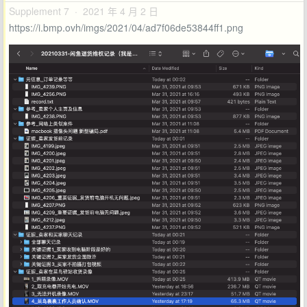
Supplement 7 · 2021 年 4 月 2 日
https://i.bmp.ovh/imgs/2021/04/ad7f06de53844ff1.png