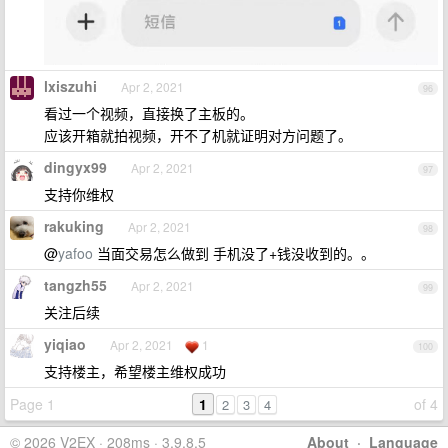
lxiszuhi
Apr 2, 2021
96
看过一个视频，直接换了主板的。
应该开箱就拍视频，开不了机就证明对方问题了。
dingyx99
Apr 2, 2021
97
支持你维权
rakuking
Apr 2, 2021
98
@
yafoo
当面交易怎么做到 手机没了+钱没收到的。。
tangzh55
Apr 2, 2021
99
关注后续
yiqiao
Apr 2, 2021
1
100
支持楼主，希望楼主维权成功
Page 1
1
of 4
2
3
4
© 2026 V2EX · 208ms · 3.9.8.5
About
·
Language