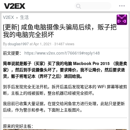
V2EX
生活
›
[更新] 咸鱼电脑摄像头骗局后续，贩子把
我的电脑完全损坏
By
douglas1997
at Apr 1, 2021 · 31487 views
前文提要：
https://www.v2ex.com/t/766619#reply148
简单说就是贩子（买家）买了我的电脑 Macbook Pro 2015 （我是卖
家），然后到手说摄像头坏了，要求降价，我不让降价，然后要求退
货，贩子将笔记本（弄坏了之后）退回给我。
到手后发现完全无法开机，拆开后盖后发现笔记本的 WiFi 屏幕等被剪
断，主板上的线被拔断，整台机器已经被完全损坏。
我目前已收集大量证据，在提交给闲鱼官方进行处理，此贴只是更新
后续，作为警示和参考。下面附上主板图片。
原来的完好主板：