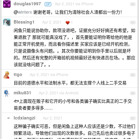
douglas1997
Apr 2, 2021 via iPhone
OP
63
@
winterx
谢谢老哥，让我们为清除社会人渣都出一份力！
Blessing1
Apr 2, 2021
1
64
闲鱼只能说协助你，款项没退吧，证据充分好好搞还有希望，如
果退款了 那就可能真没戏了，，首先要能证明你寄给他的他是
能正常开机使用，而且看你描述里 买家应该是已经开机检测，
只是说摄像头有问题。。其次你要能证明到你手里以后就是坏
的。然后还有完整的开箱验机视频最好还有快递员在场。。那应
该就没啥问题了。。
ttgo
Apr 2, 2021 via iPhone
65
目前的道德水平和法制水平，都无法支撑个人线上二手交易
miku831
Apr 2, 2021 via Android
66
🐟上面现在贩子和它开的小号和各类骗子确实比真正的二手交
易卖者要多得多……
lcdxiangzi
Apr 2, 2021
67
这种骗子确实可恶，但是闲鱼上这种人应该还是少数，不过他们
频繁活动，导致他们出现的次数很多。自己先后也卖过很多电子