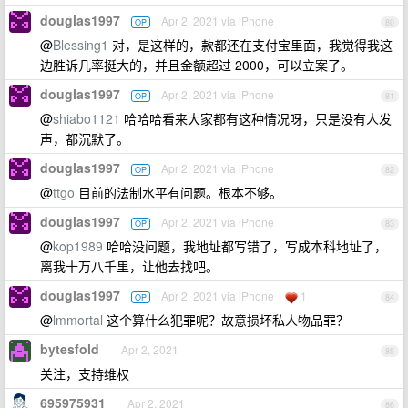
douglas1997
Apr 2, 2021 via iPhone
OP
80
@
Blessing1
对，是这样的，款都还在支付宝里面，我觉得我这
边胜诉几率挺大的，并且金额超过 2000，可以立案了。
douglas1997
Apr 2, 2021 via iPhone
OP
81
@
shiabo1121
哈哈哈看来大家都有这种情况呀，只是没有人发
声，都沉默了。
douglas1997
Apr 2, 2021 via iPhone
OP
82
@
ttgo
目前的法制水平有问题。根本不够。
douglas1997
Apr 2, 2021 via iPhone
OP
83
@
kop1989
哈哈没问题，我地址都写错了，写成本科地址了，
离我十万八千里，让他去找吧。
douglas1997
Apr 2, 2021 via iPhone
1
OP
84
@
lmmortal
这个算什么犯罪呢？故意损坏私人物品罪？
bytesfold
Apr 2, 2021
85
关注，支持维权
695975931
Apr 2, 2021
86