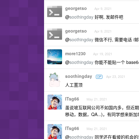
georgetso
Apr 9, 2021
@
soothingday
好啊, 发邮件吧
georgetso
Apr 9, 2021
@
soothingday
微信不行, 需要电话 /
more1230
Apr 19, 2021
@
soothingday
你能不能贴一个 bas
soothingday
Apr 23, 2021
OP
人工置顶
ITsg66
May 21, 2021
虽说坡互联网公司不如国内多，但近期
移动，数据，QA...)，有同学想来新
ITsg66
May 21, 2021
@
soothingday
同学还在看坡的机会的话，