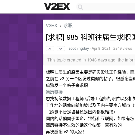
V2EX
求职
›
[求职] 985 科班往届生
soothingday
·
Apr 8, 2021
· 2849 views
This topic created in 1946 days ago, the inf
标明往届生的原因主要是确实没啥工作经验，而
之前在 v2 另一个区发过类似的帖子，很感谢
单独发一个帖子来求职
简历链接
想找初级数据工程师 /后端工程师的职位以及相
工作地的话偏向新加坡以及国内主要南方城市（深圳 
（感觉不管是坡县还是国内都很难找）
国内的话偏向于国企、银行和互联网，如果有坡的岗位
简历链接不失效的话这个帖都一直有效的
再次感谢 v2 的大家！