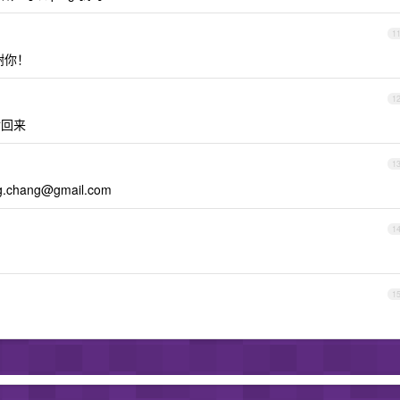
1
谢你！
1
后回来
1
g.chang@gmail.com
1
1