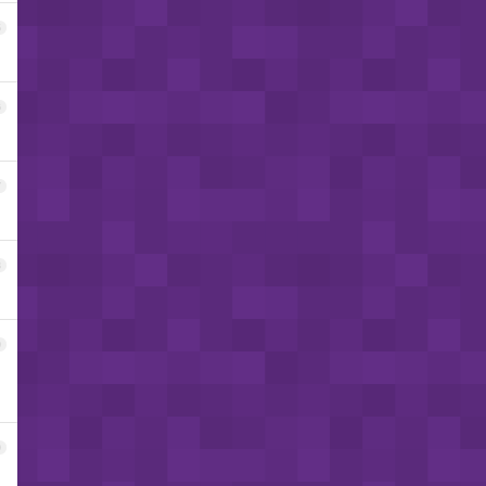
5
6
7
8
9
，
0