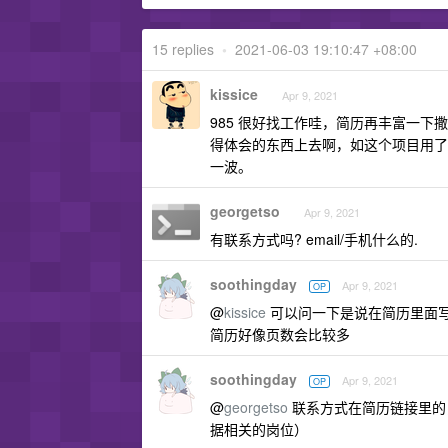
15 replies
•
2021-06-03 19:10:47 +08:00
kissice
Apr 9, 2021
985 很好找工作哇，简历再丰富一
得体会的东西上去啊，如这个项目用了
一波。
georgetso
Apr 9, 2021
有联系方式吗? email/手机什么的.
soothingday
Apr 9, 2021
OP
@
kissice
可以问一下是说在简历里面写
简历好像页数会比较多
soothingday
Apr 9, 2021
OP
@
georgetso
联系方式在简历链接里的
据相关的岗位）