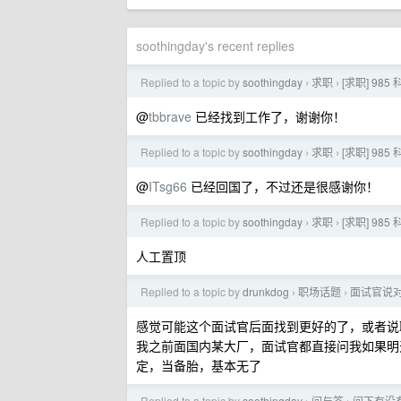
soothingday's recent replies
Replied to a topic by
soothingday
求职
[求职] 9
›
›
@
tbbrave
已经找到工作了，谢谢你！
Replied to a topic by
soothingday
求职
[求职] 9
›
›
@
ITsg66
已经回国了，不过还是很感谢你！
Replied to a topic by
soothingday
求职
[求职] 9
›
›
人工置顶
Replied to a topic by
drunkdog
职场话题
面试官说对
›
›
感觉可能这个面试官后面找到更好的了，或者说
我之前面国内某大厂，面试官都直接问我如果明天发
定，当备胎，基本无了
Replied to a topic by
soothingday
问与答
问下有没