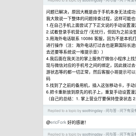
›
›
问题已解决，原因大概是由于手机本身无法成功
我大致说一下整体的问题排查过程，这样可能也
1.在自己手机上面尝试了下正文说的手动设置
2.试着登录手机营业厅 /无忧行，但因为之前没
3.用海外电话联系 10086 客服，因为不是
进行操作（注：海外电话打过去也是算国际长途
去还要等系统说一堆提示音））
4.我后面在我关注的掌上服务厅微信小程序上找到
现与微信对应的手机号之间的绑定，因此拨过去
游状态等的都一切正常，然后客服小哥提示可以
码
5.找到了之前的备用机，插入这张移动卡，手
6.把卡重新放到原先的机子上，重复手动设置
（自己的总结：1. 掌上营业厅要保持登录状态 
Replied to a topic by
soothingday
问与答
问下有没
›
›
@
ericFork
好的感谢！
Replied to a topic by
soothingday
问与答
问下有没
›
›