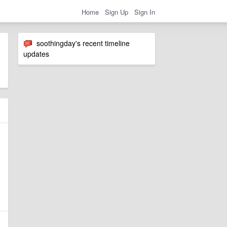
Home
Sign Up
Sign In
soothingday's recent timeline
updates