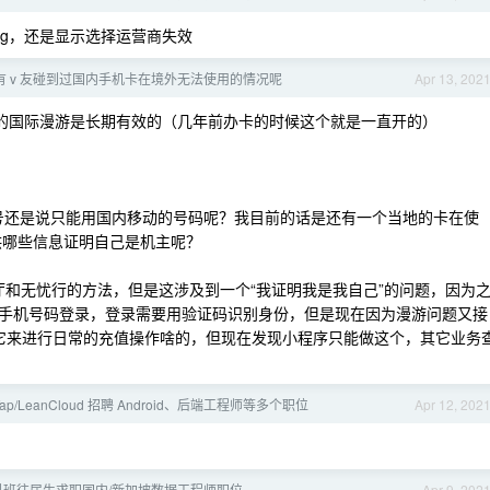
换 4g，还是显示选择运营商失效
有 v 友碰到过国内手机卡在境外无法使用的情况呢
Apr 13, 202
务的国际漫游是长期有效的（几年前办卡的时候这个就是一直开的）
机号还是说只能用国内移动的号码呢？我目前的话是还有一个当地的卡在使
要提供哪些信息证明自己是机主呢？
营业厅和无忧行的方法，但是这涉及到一个“我证明我是我自己”的问题，因为
手机号码登录，登录需要用验证码识别身份，但是现在因为漫游问题又接
用它来进行日常的充值操作啥的，但现在发现小程序只能做这个，其它业务
pTap/LeanCloud 招聘 Android、后端工程师等多个职位
Apr 12, 202
85 科班往届生求职国内/新加坡数据工程师职位
Apr 9, 202