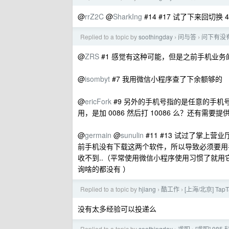
@
rrZ2C
@
SharkIng
#14 #17 试了下来回切
Replied to a topic by
soothingday
问与答
问下有没
›
›
@
ZRS
#1 感觉有这种可能，但是之前手机业
@
isombyt
#7 我用微信小程序查了下余额够的
@
ericFork
#9 另外的手机号指的是任意的手
用，是加 0086 然后打 10086 么？还有需
@
germain
@
sunulin
#11 #13 试过了掌上
前手机没有下载这两个软件，所以导致必须要用
收不到..（平常使用微信小程序使用习惯了就
询啥的都没有 ）
Replied to a topic by
hjiang
酷工作
[上海/北京] Ta
›
›
没有太多经验可以投递么
Replied to a topic by
soothingday
求职
[求职] 9