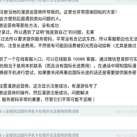
注册当地的漫游运营商所导致的。这里也非常感谢回帖的大家！
会方便到后面遇到类似问题的人。
漫游运营商等那些方法，没有成功
登录过，所以遇到了证明“我是我自己”的问题，无果
本机打过去所以要求提供服务密码，平常没有去记这东西，所以客服那边也无
的，注意长途费用，不然很有可能因话费被扣光而自动挂断（尤其是拨过
了一个在线客服入口，可以在线联系 10086 客服，通过微信登录即可
也相当于是用本机联系（而且没有国际长途费用）。在通话中得知国际漫
换部手机进行尝试，如果要关闭再重启国际长途的话还是需要提供服务密
动设置漫游运营商，这次显示注册成功，有漫游信号了
漫游运营商的操作，然后漫游注册成功，问题解决
2. 服务密码非常的重要，尽管它们平常可能不显眼 ）
有 v 友碰到过国内手机卡在境外无法使用的情况呢
Apr 13, 202
有 v 友碰到过国内手机卡在境外无法使用的情况呢
Apr 13, 202