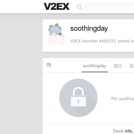
soothingday
V2EX member #495033, joined on
soothingday
提问
技
Per soothing
Deals
info,