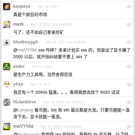
keepeye
Apr 14, 2021
29
真是个疯狂的市场
mazk
Apr 14, 2021 via Android
30
亏了，还不如自己拿来挖矿
blueboyggh
Apr 14, 2021 via Android
31
@
mwVYYA6
xss 咋样？本来计划买 xss 的，但是出了显卡赚了
2000 以后，就开始纠结要不要上 xsx 了
stabc
Apr 14, 2021
32
是生产力工具啊，当然舍得花钱
yhxx
Apr 14, 2021
33
我还有一个 2060s 猛禽。。。看得我想去挂个 6020 试试
IGJacklove
Apr 14, 2021 via Android
34
@
Lemeng
看币圈，btc 和 eth 最近都是大涨。只要币圈能一直
涨下去，显卡就能一直涨。
mwVYYA6
Apr 14, 2021 via Android
35
@
blueboyggh
我觉得 xss 挺好的，我用的 2k 显示器，玩了好