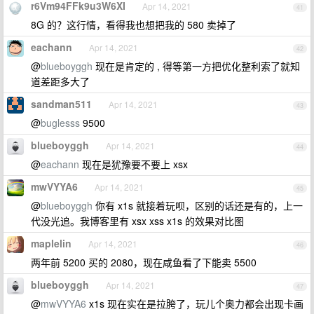
r6Vm94FFk9u3W6XI
Apr 14, 2021
41
8G 的？这行情，看得我也想把我的 580 卖掉了
eachann
Apr 14, 2021
42
@
blueboyggh
现在是肯定的 , 得等第一方把优化整利索了就知
道差距多大了
sandman511
Apr 14, 2021
43
@
buglesss
9500
blueboyggh
Apr 14, 2021
44
@
eachann
现在是犹豫要不要上 xsx
mwVYYA6
Apr 14, 2021
45
@
blueboyggh
你有 x1s 就接着玩呗，区别的话还是有的，上一
代没光追。我博客里有 xsx xss x1s 的效果对比图
maplelin
Apr 14, 2021
46
两年前 5200 买的 2080，现在咸鱼看了下能卖 5500
blueboyggh
Apr 14, 2021
47
@
mwVYYA6
x1s 现在实在是拉胯了，玩儿个奥力都会出现卡画