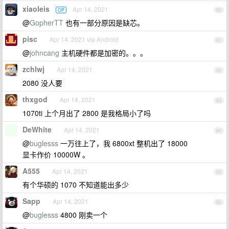
xiaoleis
Apr 14, 2021
OP
80
@
GopherTT
也有一部分原因是缺芯。
pisc
Apr 14, 2021 via Android
81
@
johncang
主机硬件都是加密的。。。
zchlwj
Apr 14, 2021
82
2080 没人要
thxgod
Apr 14, 2021
83
1070ti 上个月出了 2800 是我格局小了吗
DeWhite
Apr 14, 2021
84
@
buglesss
一万往上了，我 6800xt 整机出了 18000
显卡作价 10000W 。
A555
Apr 14, 2021
85
有个华硕的 1070 不知道能出多少
Sapp
Apr 14, 2021
86
@
buglesss
4800 刚卖一个