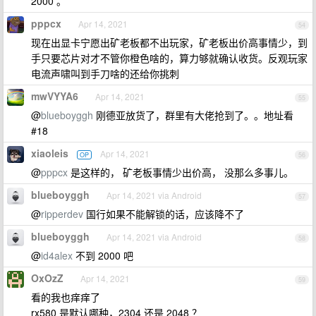
2000 。
pppcx
Apr 14, 2021
54
现在出显卡宁愿出矿老板都不出玩家，矿老板出价高事情少，到
手只要芯片对才不管你橙色啥的，算力够就确认收货。反观玩家
电流声啸叫到手刀啥的还给你挑刺
mwVYYA6
Apr 14, 2021
55
@
blueboyggh
刚德亚放货了，群里有大佬抢到了。。地址看
#18
xiaoleis
Apr 14, 2021
OP
56
@
pppcx
是这样的， 矿老板事情少出价高， 没那么多事儿。
blueboyggh
Apr 14, 2021 via Android
57
@
ripperdev
国行如果不能解锁的话，应该降不了
blueboyggh
Apr 14, 2021 via Android
58
@
id4alex
不到 2000 吧
OxOzZ
Apr 14, 2021
59
看的我也痒痒了
rx580 是默认哪种，2304 还是 2048 ？