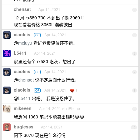
chenset
Apr 14, 2021
3
12 月 rx580 700 不到出了换 3060 ti
现在看着价格 3060ti 蠢蠢欲出
xiaoleis
Apr 14, 2021
OP
5
@
mcluyu
看矿老板评价还不错。
L5411
Apr 14, 2021
6
家里还有个 rx580 吃灰，想出了
xiaoleis
Apr 14, 2021
OP
7
@
chenset
说不定后面什么行情。
xiaoleis
Apr 14, 2021
1
OP
8
@
L5411
出吧。 我是没忍住了。
mikeven
Apr 14, 2021 via iPhone
9
我想问 1060 笔记本能卖出钱吗😂😂
buglesss
Apr 14, 2021
10
问下 3070 现在是什么行情