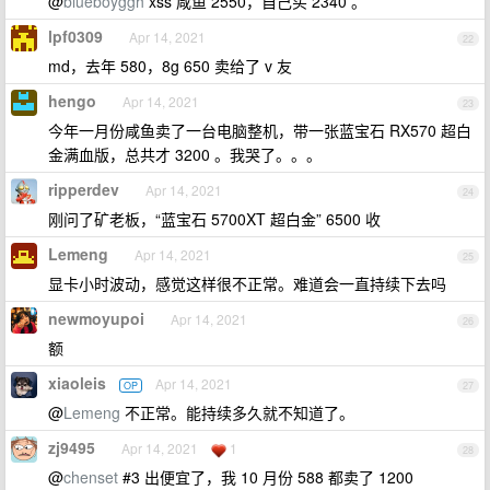
@
blueboyggh
xss 咸鱼 2550，自己买 2340 。
lpf0309
Apr 14, 2021
22
md，去年 580，8g 650 卖给了 v 友
hengo
Apr 14, 2021
23
今年一月份咸鱼卖了一台电脑整机，带一张蓝宝石 RX570 超白
金满血版，总共才 3200 。我哭了。。。
ripperdev
Apr 14, 2021
24
刚问了矿老板，“蓝宝石 5700XT 超白金” 6500 收
Lemeng
Apr 14, 2021
25
显卡小时波动，感觉这样很不正常。难道会一直持续下去吗
newmoyupoi
Apr 14, 2021
26
额
xiaoleis
Apr 14, 2021
OP
27
@
Lemeng
不正常。能持续多久就不知道了。
zj9495
Apr 14, 2021
1
28
@
chenset
#3 出便宜了，我 10 月份 588 都卖了 1200