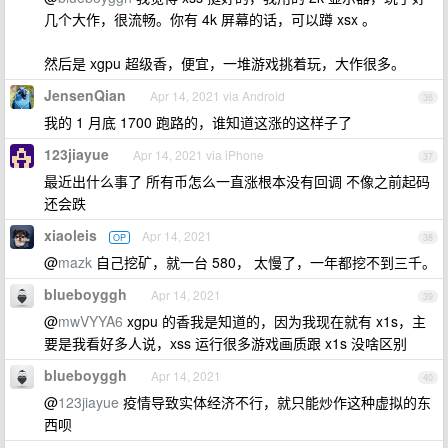
几个大作，很流畅。你有 4k 屏幕的话，可以蹲 xsx 。
然后是 xgpu 超级香，便宜，一堆游戏挑着玩，大作很多。
JensenQian
Apr 14, 2021 via Android
36
我的 1 月底 1700 跑路的，谁知道这涨的这样子了
123jiayue
Apr 14, 2021 via iPhone
37
最近出什么事了 所有币怎么一直涨根本没有回调 不像之前起码
还会跌
xiaoleis
Apr 14, 2021
OP
38
@
mazk
自己挖矿，就一台 580， 太慢了，一年都挖不到三千。
blueboyggh
Apr 14, 2021
39
@
mwVYYA6
xgpu 的香我是知道的，因为我现在就有 x1s，主
要是我看好多人说，xss 运行很多游戏画质跟 x1s 没啥区别
blueboyggh
Apr 14, 2021
40
@
123jiayue
疫情导致实体经济不行，就只能炒作这种虚拟的东
西呗