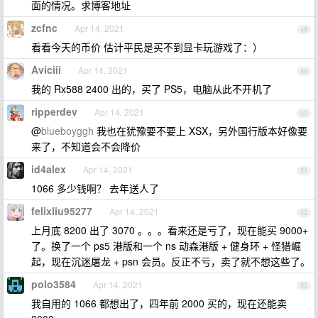
面的情况。求博客地址
zcfnc
Apr 14, 2021
48
看看今天的币价 估计平民是买不到显卡玩游戏了：）
Aviciii
Apr 14, 2021
49
我的 Rx588 2400 出的，买了 PS5，电脑从此不开机了
ripperdev
Apr 14, 2021
50
@
blueboyggh
我也在犹豫要不要上 XSX，另外国行版本好像要
来了，不知道会不会降价
id4alex
Apr 14, 2021
51
1066 多少钱啊？ 去年送人了
felixliu95277
Apr 14, 2021
52
上月底 8200 出了 3070 。。。看来还是亏了，现在能买 9000+
了。换了一个 ps5 港版和一个 ns 动森港版 + 健身环 + 怪猎崛
起，现在沉迷屠龙 + psn 会员。反正不亏，卖了就不想这些了。
polo3584
Apr 14, 2021
53
我自用的 1066 都想出了，四年前 2000 买的，现在还能卖