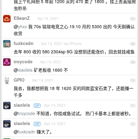
我上个礼拜把 5 年前 1200 买的 470 卖了 1800 。挂上去直接爬
虫秒杀
ESeanZ
Apr 14, 2021
67
@
yhxx
我 70s 铭瑄电竞之心 19.10 月的 5300 出的 今天刚确认
收货
fuxkcsdn
Apr 14, 2021 via iPhone
68
去年 800 收的 580 2304sp 8G 没想到还能涨价，回去就挂咸鱼
troycode
Apr 14, 2021
69
@
xiaoleis
矿老板收 1660 不
GPIO
Apr 14, 2021
70
我去，我都想把我 18 年 1620 买的同款蓝宝石卖了，还能赚一
千多
xiaoleis
Apr 14, 2021
OP
71
@
troycode
不知道，你挂咸鱼试试。 热门卡基本上都是被秒。
xiaoleis
Apr 14, 2021
OP
72
@
fuxkcsdn
赚大了。