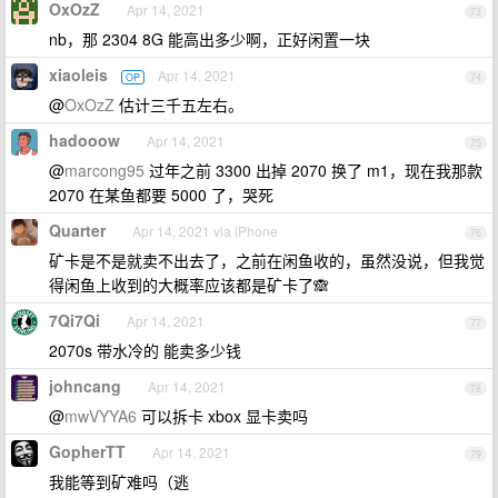
OxOzZ
Apr 14, 2021
73
nb，那 2304 8G 能高出多少啊，正好闲置一块
xiaoleis
Apr 14, 2021
OP
74
@
OxOzZ
估计三千五左右。
hadooow
Apr 14, 2021
75
@
marcong95
过年之前 3300 出掉 2070 换了 m1，现在我那款
2070 在某鱼都要 5000 了，哭死
Quarter
Apr 14, 2021 via iPhone
76
矿卡是不是就卖不出去了，之前在闲鱼收的，虽然没说，但我觉
得闲鱼上收到的大概率应该都是矿卡了🙈
7Qi7Qi
Apr 14, 2021
77
2070s 带水冷的 能卖多少钱
johncang
Apr 14, 2021
78
@
mwVYYA6
可以拆卡 xbox 显卡卖吗
GopherTT
Apr 14, 2021
79
我能等到矿难吗（逃