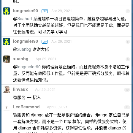
呀。
longmeier90
Apr 29, 2021
OP
7
@
Seahurt
系统越单一项目管理越简单，越复杂越容易出问题，
对于小团队确实越简单越好，但是我们也不能满足于此，而是要
往长远考虑，可以先学习学习
longmeier90
Apr 29, 2021
OP
8
@
xuanbg
谢谢大佬
xuanbg
Apr 29, 2021
9
@
longmeier90
你的理解是正确的，而且微服务本身不增加工作
量，反而能有效降低工作量。但前提是得正确拆分服务，顺带着
还要懂点运维知识。
linvaux
Apr 29, 2021
10
微服务 == 招人
LeeReamond
Apr 30, 2021
11
微服务和 django 放在一起是很奇怪的组合，django 定位自己是
一套解决方案，而不是一个 http 框架，同样的微服务架构，使
用 django 会消耗更多资源，获得更低性能，并浪费 django 的