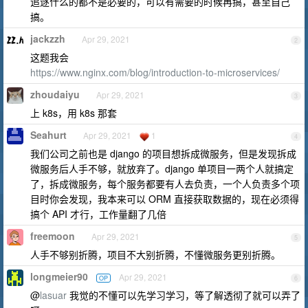
追逐什么的都不是必要的，可以有需要的时候再搞，甚至自己
搞。
jackzzh
Apr 29, 2021
2
这题我会
https://www.nginx.com/blog/introduction-to-microservices/
zhoudaiyu
Apr 29, 2021
3
上 k8s，用 k8s 那套
Seahurt
Apr 29, 2021
1
4
我们公司之前也是 django 的项目想拆成微服务，但是发现拆成
微服务后人手不够，就放弃了。django 单项目一两个人就搞定
了，拆成微服务，每个服务都要有人去负责，一个人负责多个项
目时你会发现，我本来可以 ORM 直接获取数据的，现在必须得
搞个 API 才行，工作量翻了几倍
freemoon
Apr 29, 2021
5
人手不够别折腾，项目不大别折腾，不懂微服务更别折腾。
longmeier90
Apr 29, 2021
OP
6
@
lasuar
我觉的不懂可以先学习学习，等了解透彻了就可以弄了