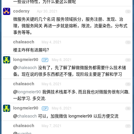
一些设计特性，为什么要这么做呢
coderxy
Apr 30, 2021
12
微服务关键的几个名词 服务领域拆分，服务注册、发现、治
理，微服务网关 再进一步就是熔断，限流，流量染色，分布式
事务等等。
chaleaoch
May 4, 2021
13
楼主咋样有进展吗?
longmeier90
May 6, 2021
OP
14
@
chaleaoch
没有了，先了解了解做微服务都需要什么技术储
备。现在说的很多东西都还不懂，现阶段主要是了解和学习
chaleaoch
May 6, 2021
15
@
longmeier90
我俩技术栈差不多, 而且我也对微服务很有兴趣,
一起学习. 多交流.
longmeier90
May 6, 2021
OP
16
@
chaleaoch
可以，加我微信 longmeier99 以后方便交流
chaleaoch
May 7, 2021
17
@
xuanbg