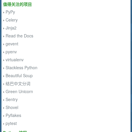
值得关注的项目
PyPy
›
Celery
›
Jinja2
›
Read the Docs
›
gevent
›
pyenv
›
virtualenv
›
Stackless Python
›
Beautiful Soup
›
结巴中文分词
›
Green Unicorn
›
Sentry
›
Shovel
›
Pyflakes
›
pytest
›