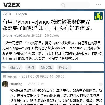
V2EX
Python
›
有用 Python +django 搞过微服务的吗？
都需要了解哪些知识，有没有好的建议。
By
longmeier90
at Apr 29, 2021 · 5969 views
最近公司想把一个大的项目，拆分出各个模块出来，自己现在的项目
是用 django+mysql 开发的也了解点 docker 、rabbitmq 。对部署微
服务整个架构还不是太了解，有没有搞过的大佬给指点指点。 假如按
照目前我们的条件适合怎么弄，还需要了解哪些知识。
django
指点
MySQL
Python
18 replies
•
2021-05-08 09:08:40 +08:00
xuanbg
Apr 29, 2021
1
微服务最关键的组件只有三个：注册中心、配置中心和网关。所
以，你只需要把这 3 个东西跑起来，然后你开发的服务能够注册
到注册中心，能获取到配置就行了。别的譬如限流、降级、链路