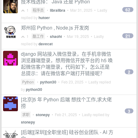
技术栈选择： Java 还是 Python
62
1
程序员
•
libralibra
•
Mar 31, 2025
• Lastly
replied by
hutoer
郑州招 Python , Node.js 开发岗
21
1
酷工作
•
shaoht
•
Mar 19, 2025
• Lastly
replied by
davecat
django 网站接入微信登录，在手机非微信
浏览器端登录，想用微信开放平台的 h5 唤
起微信客户端登录，代码如下，怎么还是
2
总提示：请在微信客户端打开链接呢？
Python
•
python30
•
Feb 23, 2025
• Lastly replied
by
python30
[北京]5 年 Python 后端 想找个工作,求大佬
捞
3
求职
•
stonepy
•
Feb 21, 2025
• Lastly replied by
stonepy
[后端][深圳][全职坐班] 硅谷创业团队 - AI 方