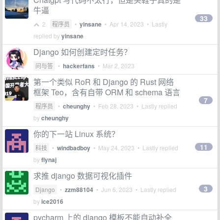
牛逼
33
2
程序员
•
yinsane
•
Apr 14, 2023
• Lastly
replied by
yinsane
Django 如何创建定时任务？
问与答
•
hackerfans
•
Mar 2, 2023
第一个类似 RoR 和 Django 的 Rust 网络
框架 Teo，含有自带 ORM 和 schema 语言
7
程序员
•
cheunghy
•
Feb 28, 2023
• Lastly replied
by
cheunghy
你的下一站 Linux 系统？
11
科技
•
windbadboy
•
May 24, 2023
• Lastly replied
by
flynaj
求推 django 数据可视化插件
3
Django
•
zzm88104
•
Jun 6, 2023
• Lastly replied
by
ice2016
pycharm 上的 django 模板不能自动补全