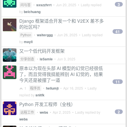
3
问与答
•
sxszzhrrt
•
Jun 20, 2025
• Lastly replied
by
beichuang
Django 框架适合开发一个和 V2EX 差不多
的社区吗？
41
Python
•
walterggg
•
Jun 26, 2025
• Lastly replied
by
mayli
又一个低代码开发框架
分享创造
•
isSamle
•
Jun 3, 2025
原本以为现在头部 AI 模型的幻觉已经很低
了，而且觉得我挺能辨别 AI 幻觉的，结果
今天还是被摆了一道
11
1
程序员
•
heliumjt
•
Apr 16, 2025
• Lastly
replied by
snitfk
Python 开发工程师（全栈）
2
远程工作
•
webs
•
Apr 2, 2025
• Lastly replied by
webs