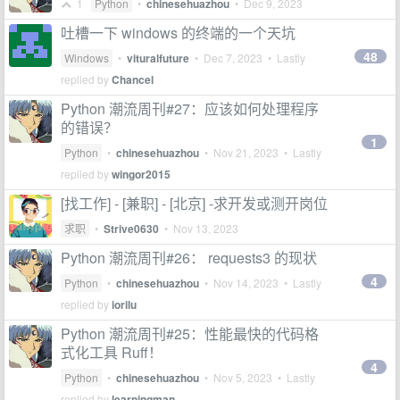
1
Python
•
chinesehuazhou
•
Dec 9, 2023
吐槽一下 windows 的终端的一个天坑
48
Windows
•
vituralfuture
•
Dec 7, 2023
• Lastly
replied by
Chancel
Python 潮流周刊#27：应该如何处理程序
的错误？
1
Python
•
chinesehuazhou
•
Nov 21, 2023
• Lastly
replied by
wingor2015
[找工作] - [兼职] - [北京] -求开发或测开岗位
求职
•
Strive0630
•
Nov 13, 2023
Python 潮流周刊#26： requests3 的现状
4
Python
•
chinesehuazhou
•
Nov 14, 2023
• Lastly
replied by
iorilu
Python 潮流周刊#25：性能最快的代码格
式化工具 Ruff！
4
Python
•
chinesehuazhou
•
Nov 5, 2023
• Lastly
replied by
learningman