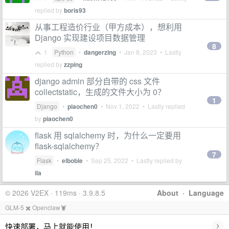
replied by
boris93
从事工程造价行业（甲方成本），想利用
Django 实现建设项目数据管理
8
1
Python
•
dangerzing
•
Jan 8, 2023
• Lastly
replied by
zzping
django admin 部分自带的 css 文件
collectstatic，生成的文件大小为 0？
1
Django
•
piaochen0
•
Nov 1, 2022
• Lastly replied
by
piaochen0
flask 用 sqlalchemy 时，为什么一定要用
flask-sqlalchemy？
7
Flask
•
elboble
•
Sep 25, 2022
• Lastly replied by
ila
© 2026 V2EX · 119ms · 3.9.8.5
About
·
Language
GLM-5 ✖️ Openclaw🦞
›
快速部署，马上就能使用！