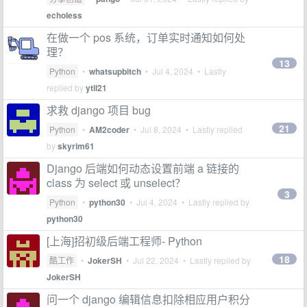
echoless
在做一个 pos 系统，订单实时通知如何处
理？
13
Python
•
whatsupbitch
•
Jul 4, 2024
• Lastly
replied by
ytll21
求救 django 项目 bug
21
Python
•
AM2coder
•
Jul 8, 2024
• Lastly replied
by
skyrim61
Django 后端如何动态设置前端 a 链接的
class 为 select 或 unselect？
3
Python
•
python30
•
Jul 4, 2024
• Lastly replied by
python30
[上海]招初级后端工程师- Python
18
酷工作
•
JokerSH
•
Jul 22, 2024
• Lastly replied by
JokerSH
问一个 django 编辑信息扣除相应用户积分