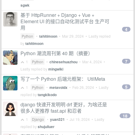
sgwk
基于 HttpRunner + Django + Vue +
Element UI 的接口自动化测试平台 生产可
用
4
Python
•
tahitimoon
•
Mar 29, 2024
• Lastly replied
by
tahitimoon
Python 潮流周刊第 40 期（摘要）
7
1
Python
•
chinesehuazhou
•
Mar 4, 2024
•
Lastly replied by
mingwiki
写了一个 Python 后端元框架： UtilMeta
5
1
Python
•
metavoidx
•
Feb 26, 2024
• Lastly
replied by
tangkikodo
django 快速开发明明 drf 更好，为啥还是
很多人更推荐 fast.api 和忍者
18
1
Django
•
yuan321
•
Jul 19, 2024
• Lastly
replied by
shujuliuer