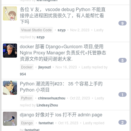
各位 V 友， vscode debug Python 不能直
接停止进程困扰我很久了，有人能帮忙看
下吗
9
Visual Studio Code
•
szyp
•
Nov 2, 2023
• Lastly
replied by
szyp
docker 部署 Django+Gunicorn 项目,使用
Nginx Proxy Manager 负责反代+托管静态
资源文件的疑问谢谢大家.
5
Docker
•
jiayouzl
•
Nov 16, 2023
• Lastly replied by
954
Python 潮流周刊#23： 35 个容易上手的
Python 小项目
1
Python
•
chinesehuazhou
•
Oct 22, 2023
• Lastly
replied by
LindsayZhou
django 好像对于 ios 打不开 admin page
2
Django
•
fantathat
•
Oct 15, 2023
• Lastly replied
by
fantathat