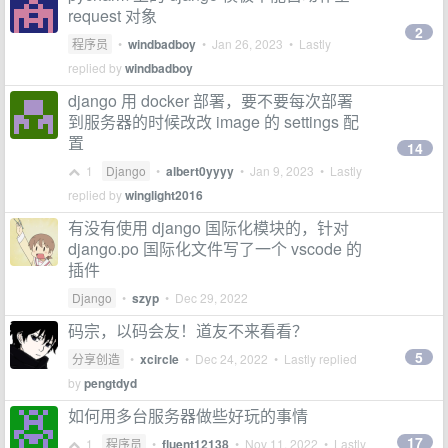
request 对象
2
程序员
•
windbadboy
•
Jan 26, 2023
• Lastly
replied by
windbadboy
django 用 docker 部署，要不要每次部署
到服务器的时候改改 image 的 settings 配
置
14
1
Django
•
albert0yyyy
•
Jan 9, 2023
• Lastly
replied by
winglight2016
有没有使用 django 国际化模块的，针对
django.po 国际化文件写了一个 vscode 的
插件
Django
•
szyp
•
Dec 29, 2022
码宗，以码会友！道友不来看看？
5
分享创造
•
xcircle
•
Dec 24, 2022
• Lastly replied
by
pengtdyd
如何用多台服务器做些好玩的事情
17
1
程序员
•
fluent12138
•
Nov 11, 2022
• Lastly