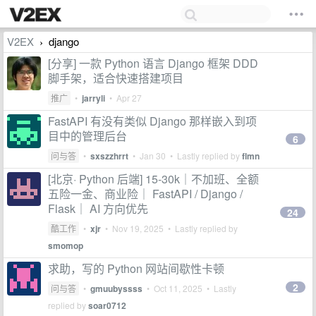
V2EX
django
›
[分享] 一款 Python 语言 Django 框架 DDD
脚手架，适合快速搭建项目
推广
•
jarryli
•
Apr 27
FastAPI 有没有类似 Django 那样嵌入到项
目中的管理后台
6
问与答
•
sxszzhrrt
•
Jan 30
• Lastly replied by
flmn
[北京· Python 后端] 15-30k｜不加班、全额
五险一金、商业险｜ FastAPI / Django /
Flask｜ AI 方向优先
24
酷工作
•
xjr
•
Nov 19, 2025
• Lastly replied by
smomop
求助，写的 Python 网站间歇性卡顿
2
问与答
•
gmuubyssss
•
Oct 11, 2025
• Lastly
replied by
soar0712