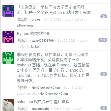
「上海嘉定」坐标同济大学嘉定校区附
近，招聘一名全职 Python 后端开发工程师
9
酷工作
•
craiet
•
Oct 10, 2023
• Lastly replied by
wliansheng
Python 的类型检查
18
Python
•
xzm429438709
•
Sep 29, 2023
• Lastly
replied by
junkun
非程序员岗位，软件本科，刚毕业后做过
2 年移动端开发，菜鸟教程看了一点
python3 基础，现在学 Django，我应该设
定多少时间为准，目前在看 Django 的
3
Tutorial。不以找工作为目标，目前工作需
要懂开发。
问与答
•
NonClockworkChen
•
Sep 16, 2023
•
Lastly replied by
NonClockworkChen
selenium 爬虫会产生僵尸进程
2
Python
•
guoguobaba
•
Sep 8, 2023
• Lastly