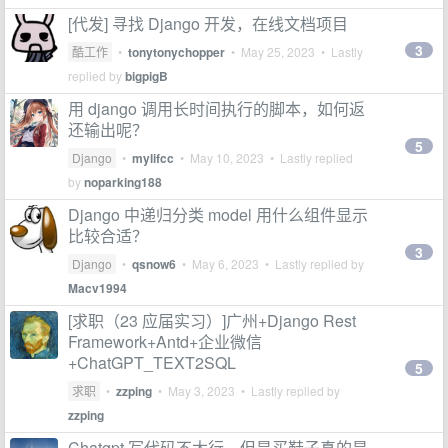
[代发] 寻找 Django 开发，在线文档项目
3
酷工作
•
tonytonychopper
•
May 25, 2023
• Lastly
replied by
bigpigB
用 django 调用长时间执行的脚本，如何返
还输出呢？
5
Django
•
mylifcc
•
May 10, 2023
• Lastly replied
by
noparking188
Django 中递归分类 model 用什么组件显示
比较合适？
3
Django
•
qsnow6
•
May 6, 2023
• Lastly replied by
Macv1994
[求职（23 应届实习）]广州+Django Rest
Framework+Antd+企业微信
+ChatGPT_TEXT2SQL
5
求职
•
zzping
•
May 3, 2023
• Lastly replied by
zzping
Chatgpt 写代码不太行，但是买鞋子真的是