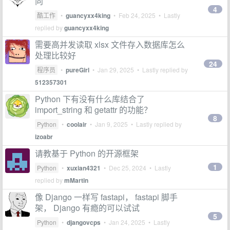
向
4
酷工作
•
guancyxx4king
•
Feb 24, 2025
• Lastly
replied by
guancyxx4king
需要高并发读取 xlsx 文件存入数据库怎么
处理比较好
24
程序员
•
pureGirl
•
Jan 29, 2025
• Lastly replied by
512357301
Python 下有没有什么库结合了
import_string 和 getattr 的功能？
8
Python
•
coolair
•
Jan 9, 2025
• Lastly replied by
izoabr
请教基于 Python 的开源框架
1
Python
•
xuxian4321
•
Dec 25, 2024
• Lastly
replied by
mMartin
像 Django 一样写 fastapi， fastapi 脚手
架， Django 有瘾的可以试试
5
Python
•
djangovcps
•
Jan 24, 2025
• Lastly