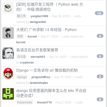
[深圳] 后端开发工程师（ Python web 方
向） - 中级/高级岗位
19
酷工作
•
yangfan1999
•
Sep 30, 2025
• Lastly
replied by
wengyanbin
大佬们 广州求职 13 年经验 - Python
4
求职
•
kycool
•
Sep 27, 2025
• Lastly replied by
kycool
各语言后台开发框架推荐
9
问与答
•
eternal403
•
Sep 16, 2025
• Lastly replied
by
cryptovae
Django 一文告诉你 all 懒加载的机制
2
Django
•
programMrxu
•
Aug 18, 2025
• Lastly
replied by
lanweizhujiao
django 应用里面的脚本怎么在 k8s 平台启
动更合适？
9
Kubernetes
•
linxuan716
•
Aug 2, 2025
• Lastly