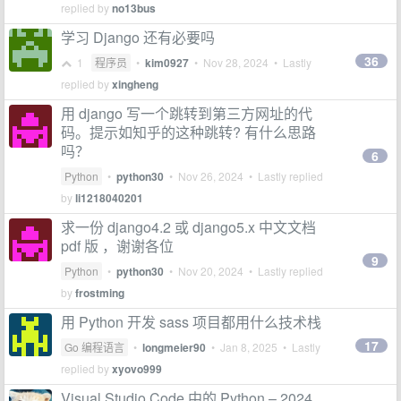
replied by
no13bus
学习 Django 还有必要吗
36
1
程序员
•
kim0927
•
Nov 28, 2024
• Lastly
replied by
xingheng
用 django 写一个跳转到第三方网址的代
码。提示如知乎的这种跳转? 有什么思路
吗？
6
Python
•
python30
•
Nov 26, 2024
• Lastly replied
by
li1218040201
求一份 django4.2 或 django5.x 中文文档
pdf 版 ，谢谢各位
9
Python
•
python30
•
Nov 20, 2024
• Lastly replied
by
frostming
用 Python 开发 sass 项目都用什么技术栈
17
Go 编程语言
•
longmeier90
•
Jan 8, 2025
• Lastly
replied by
xyovo999
Visual Studio Code 中的 Python – 2024