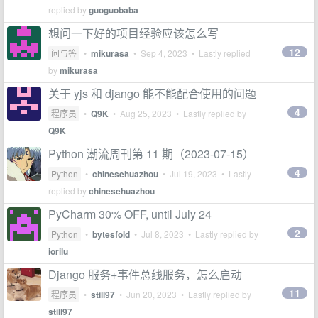
replied by
guoguobaba
想问一下好的项目经验应该怎么写
12
问与答
•
mikurasa
•
Sep 4, 2023
• Lastly replied
by
mikurasa
关于 yjs 和 django 能不能配合使用的问题
4
程序员
•
Q9K
•
Aug 25, 2023
• Lastly replied by
Q9K
Python 潮流周刊第 11 期（2023-07-15）
4
Python
•
chinesehuazhou
•
Jul 19, 2023
• Lastly
replied by
chinesehuazhou
PyCharm 30% OFF, until July 24
2
Python
•
bytesfold
•
Jul 8, 2023
• Lastly replied by
iorilu
Django 服务+事件总线服务，怎么启动
11
程序员
•
still97
•
Jun 20, 2023
• Lastly replied by
still97