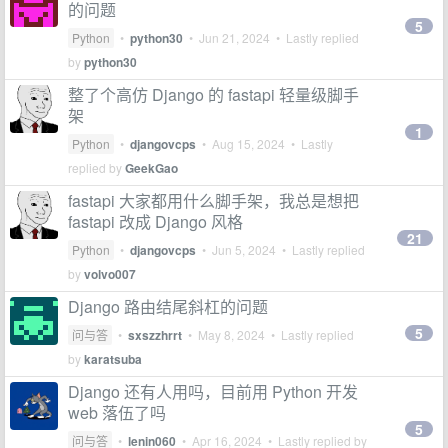
的问题
5
Python
•
python30
•
Jun 21, 2024
• Lastly replied
by
python30
整了个高仿 Django 的 fastapi 轻量级脚手
架
1
Python
•
djangovcps
•
Aug 15, 2024
• Lastly
replied by
GeekGao
fastapi 大家都用什么脚手架，我总是想把
fastapi 改成 Django 风格
21
Python
•
djangovcps
•
Jun 5, 2024
• Lastly replied
by
volvo007
Django 路由结尾斜杠的问题
5
问与答
•
sxszzhrrt
•
May 8, 2024
• Lastly replied
by
karatsuba
Django 还有人用吗，目前用 Python 开发
web 落伍了吗
5
问与答
•
lenin060
•
Apr 16, 2024
• Lastly replied by