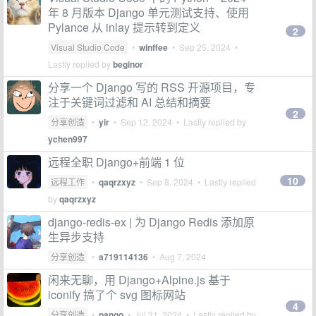
年 8 月版本 Django 单元测试支持、使用
Pylance 从 inlay 提示转到定义
2
Visual Studio Code
•
winffee
•
Sep 25, 2024
•
Lastly replied by
beginor
分享一个 Django 写的 RSS 开源项目，专
注于关键词过滤和 AI 总结和摘要
2
分享创造
•
yir
•
Sep 12, 2024
• Lastly replied by
ychen997
远程全职 Django+前端 1 位
10
远程工作
•
qaqrzxyz
•
Sep 8, 2024
• Lastly replied
by
qaqrzxyz
django-redis-ex | 为 Django Redis 添加原
生异步支持
分享创造
•
a719114136
•
Aug 7, 2024
闲来无聊，用 Django+Alpine.js 基于
iconify 搞了个 svg 图标网站
4
分享创造
•
pango
•
Jul 31, 2024
• Lastly replied by