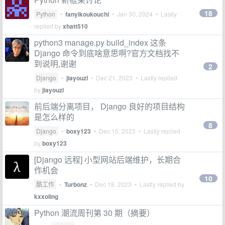
18
Python
•
fanyikoukouchi
•
Jan 30, 2024
• Lastly
replied by
xhatt510
python3 manage.py build_index 这条
Django 命令到底啥意思啊?官方文档找不
到说明,谢谢
2
Django
•
jiayouzl
•
Dec 21, 2023
• Lastly replied
by
jiayouzl
前后端分离项目， Django 良好的项目结构
是怎么样的
8
Django
•
boxy123
•
Dec 15, 2023
• Lastly replied
by
boxy123
[Django 远程] 小型网站后端维护，长期合
作机会
10
酷工作
•
Turbonz
•
Dec 18, 2023
• Lastly replied by
kxxoling
Python 潮流周刊第 30 期（摘要）