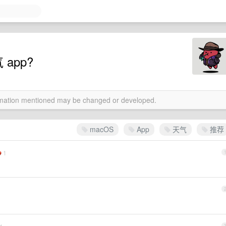
app?
ormation mentioned may be changed or developed.
macOS
App
天气
推荐
1