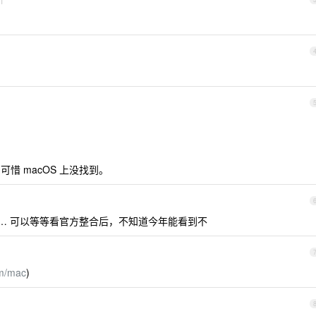
1
种，可惜 macOS 上没找到。
le 收了… 可以等等看官方整合后，不知道今年能看到不
om/mac
)