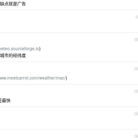
缺点就是广告
1
meteo.sourceforge.io
)
城市的经纬度
1
/www.meetcarrot.com/weather/mac/
)
1
签最快
1
1