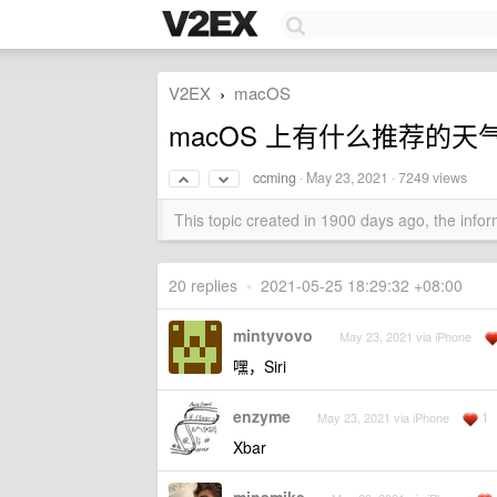
V2EX
macOS
›
macOS 上有什么推荐的天气 
ccming
·
May 23, 2021
· 7249 views
This topic created in 1900 days ago, the inf
20 replies
•
2021-05-25 18:29:32 +08:00
mintyvovo
May 23, 2021 via iPhone
嘿，Siri
enzyme
1
May 23, 2021 via iPhone
Xbar