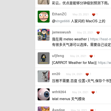
彩云，优点是能够分钟级别预测下雨。
EthanZC
1
May 23, 2021
@
xinge666
人家问的 MacOS 上的
jameswush
1
May 23, 2021
我在用 meteo weather (
https://heat-
有很多天气源可以选择，需要自己设定
ufjfeng
1
May 24, 2021
[CARROT Weather for Mac](
https:/
en20
1
May 24, 2021
压根不需要,百度 位置+天气,保存个书
wth9264
1
May 24, 2021
istat menus 天气模块
Avedge
1
May 24, 2021