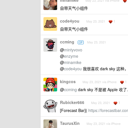
minamike
May 23, 2021 via iPhone
自带天气小组件
code4you
1
May 23, 2021
自带天气小组件
ccming
May 23, 2021
OP
@
mintyvovo
@
enzyme
@
minamike
@
code4you
我很喜欢 dark sky 这
kingcos
1
May 23, 2021 via iPhone
@
ccming
dark sky 不是被 App
Rubicker666
1
May 23, 2021
[Forecast Bar](
https://forecastbar.c
TaurusXin
May 23, 2021 via iPhone