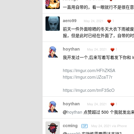
一直用自带的，看一眼就行不是很在意
aero99
1
May 24, 2021
前天一件外面晾晒的冬天大衣下雨被废
报，但是此时已经在外面了，自带的时
hoythan
1
May 24, 2021
我开发过一个,后来写着写着发下你和 istat
https://imgur.com/HFhZKSA
https://imgur.com/JZcaT7r
https://imgur.com/tmF3ScO
hoythan
1
May 24, 2021
@
hoythan
点赞超过 500 个我就发出
ccming
May 24, 2021 via iPhone
OP
@
aero99
实效性需要雷达支持？