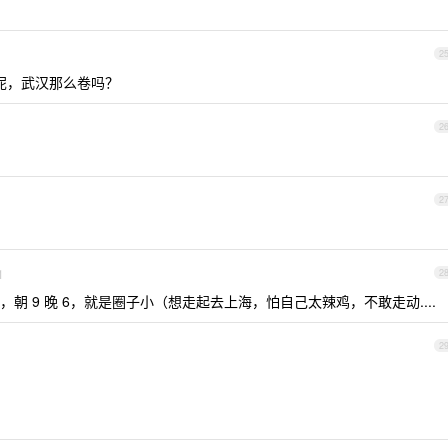
2
汉呢，武汉那么卷吗？
2
2
1
2
 9 晚 6，就是圈子小（想走起去上海，怕自己太辣鸡，不敢走动....
2