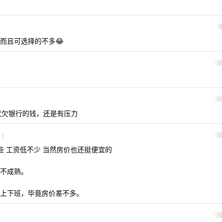
而且可选择的不多😂
1
1
就欠银行的钱，还是有压力
1
1
些 工资低不少 当然房价也还挺便宜的
不成熟。
上下班，毕竟房价差不多。
1