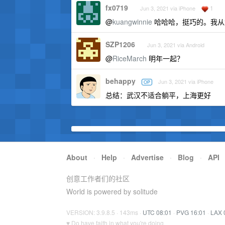
fx0719
1
Jun 3, 2021 via iPhone
@
kuangwinnie
哈哈哈，挺巧的。我从
SZP1206
Jun 3, 2021 via Android
@
RiceMarch
明年一起？
behappy
Jun 3, 2021 via iPhone
OP
总结：武汉不适合躺平，上海更好
About
·
Help
·
Advertise
·
Blog
·
API
创意工作者们的社区
World is powered by solitude
VERSION: 3.9.8.5 · 143ms ·
UTC 08:01
·
PVG 16:01
·
LAX 
♥ Do have faith in what you're doing.