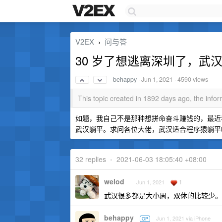
V2EX
问与答
›
30 岁了想逃离深圳了，武
behappy
·
Jun 1, 2021
· 4590 views
This topic created in 1892 days ago, the inf
如题，我自己不是那种想拼命奋斗赚钱的，最近
武汉躺平。求问各位大佬，武汉适合程序猿躺平
32 replies
•
2021-06-03 18:05:40 +08:00
welod
1
Jun 1, 2021
武汉很多都是大小周，双休的比较少。
behappy
Jun 1, 2021 via iPhone
OP