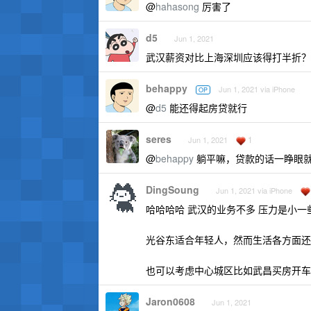
@
hahasong
厉害了
d5
Jun 1, 2021
武汉薪资对比上海深圳应该得打半折？
behappy
Jun 1, 2021 via iPhone
OP
@
d5
能还得起房贷就行
seres
1
Jun 1, 2021
@
behappy
躺平嘛，贷款的话一睁眼
DingSoung
Jun 1, 2021 via iPhone
哈哈哈哈 武汉的业务不多 压力是小一
光谷东适合年轻人，然而生活各方面还
也可以考虑中心城区比如武昌买房开车
Jaron0608
Jun 1, 2021