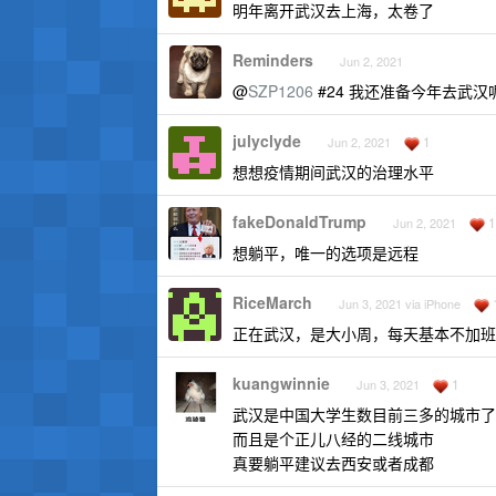
明年离开武汉去上海，太卷了
Reminders
Jun 2, 2021
@
SZP1206
#24 我还准备今年去武
julyclyde
1
Jun 2, 2021
想想疫情期间武汉的治理水平
fakeDonaldTrump
1
Jun 2, 2021
想躺平，唯一的选项是远程
RiceMarch
Jun 3, 2021 via iPhone
正在武汉，是大小周，每天基本不加班，朝
kuangwinnie
1
Jun 3, 2021
武汉是中国大学生数目前三多的城市了
而且是个正儿八经的二线城市
真要躺平建议去西安或者成都