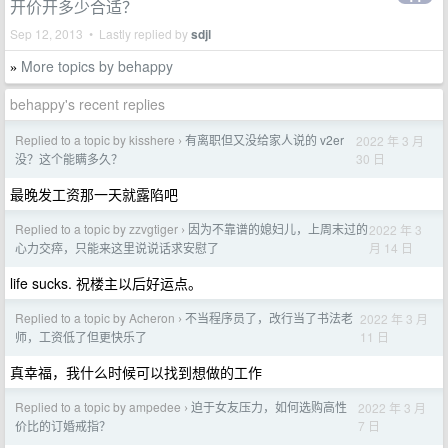
开价开多少合适？
Sep 12, 2013 • Lastly replied by
sdjl
More topics by behappy
»
behappy's recent replies
Replied to a topic by kisshere
有离职但又没给家人说的 v2er
2022 年 3 月
›
30 日
没？这个能瞒多久？
最晚发工资那一天就露陷吧
Replied to a topic by zzvgtiger
因为不靠谱的媳妇儿，上周末过的
2022 年 3
›
月 14 日
心力交瘁，只能来这里说说话求安慰了
life sucks. 祝楼主以后好运点。
Replied to a topic by Acheron
不当程序员了，改行当了书法老
2022 年 3 月
›
11 日
师，工资低了但更快乐了
真幸福，我什么时候可以找到想做的工作
Replied to a topic by ampedee
迫于女友压力，如何选购高性
2022 年 3 月
›
7 日
价比的订婚戒指？