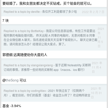
要结婚了，我和女朋友都决定不买钻戒，买个铂金的就可以。
Replied to a topic by devilte
各位开工利是都领了多少哇
2022 年 2 月 7 日
›
7 块
2021
Replied to a topic by BottleKay
我是公司信息部运维，有些工作是要远
›
年
程同事的电脑处理问题。 昨天远程 A 同事的电脑时，无意间看到 B 同事
11
在企业微信跟 A 聊天，指名道姓说我天天没事干偷窥别人。 聊天记录已截
月 5
图，请问我该怎么办？经理说让我大度点，算了。
日
郭德纲:远离随便劝你大度的人
2021 年
Replied to a topic by xiangxiangxiang
鉴于近期 Noteablilty 买断转
›
11 月 4
订阅的事情，求推荐一些好用的买断制 app（macos、ios 都行）
日
@
theSong
可以
2021 年
Replied to a topic by codingAlex
2021 年快过去了（仅剩两个
›
10 月 31
月），截至目前，你们的股票（基金）收益怎么样了？欢迎畅所欲言
日
基金 -3.94%