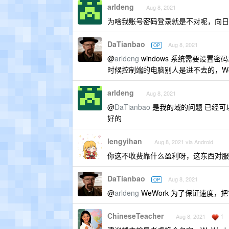
arldeng
Aug 8, 2021
为啥我账号密码登录就是不对呢，向日
DaTianbao
Aug 8, 2021
OP
@
arldeng
windows 系统需要设
时候控制端的电脑别人是进不去的，We
arldeng
Aug 8, 2021
@
DaTianbao
是我的域的问题 已经可
好的
lengyihan
Aug 8, 2021 via Android
你这不收费靠什么盈利呀，这东西对服
DaTianbao
Aug 8, 2021
OP
@
arldeng
WeWork 为了保证速度
ChineseTeacher
1
Aug 8, 2021