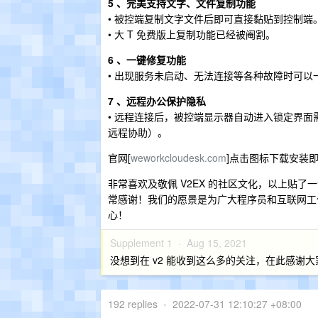
5 、完美支持文字、文件复制功能
• 被控端复制文字文件后即可直接黏贴到控制端
• 大 T 免费版上复制功能已经被阉割。
6 、一键修复功能
• 出现服务未启动、无法连接等各种故障时可以
7 、远程办公保护隐私
• 远程连接后，被控端显示器自动进入锁定界面需
远程协助）。
官网[
weworkcloudesk.com
]点击图标下载安装
非常喜欢及敬佩 V2EX 的社区文化，以上贴了一个
常感谢！我们的愿景是为广大程序员和互联网工
心！
Supplement 1 ·
Aug 15, 2021
没想到在 v2 能收到这么多的关注，在此感谢
192 replies
•
2022-07-31 12:10:27 +08:00