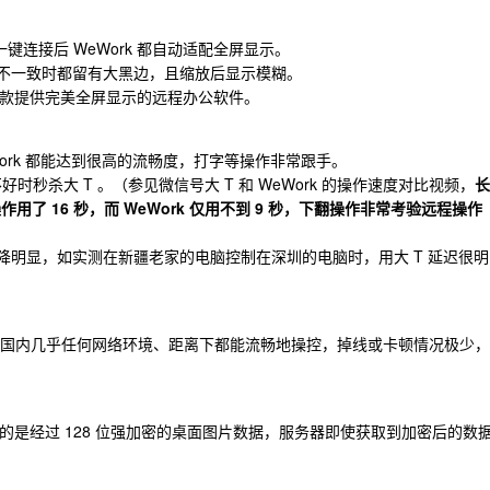
键连接后 WeWork 都自动适配全屏显示。
示，不一致时都留有大黑边，且缩放后显示模糊。
唯一一款提供完美全屏显示的远程办公软件。
ork 都能达到很高的流畅度，打字等操作非常跟手。
络不好时秒杀大 T 。（参见微信号大 T 和 WeWork 的操作速度对比视频，
长
用了 16 秒，而 WeWork 仅用不到 9 秒，下翻操作非常考验远程操作
下降明显，如实测在新疆老家的电脑控制在深圳的电脑时，用大 T 延迟很明
帧，实测在国内几乎任何网络环境、距离下都能流畅地操控，掉线或卡顿情况极少，
作中传送的是经过 128 位强加密的桌面图片数据，服务器即使获取到加密后的数