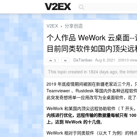
V2EX
分享创造
›
个人作品 WeWork 云桌
目前同类软件如国内顶尖远程
DaTianbao
·
Aug 8, 2021
· 20910 vie
3
This topic created in 1824 days ago, the inf
2019 年底疫情期间被困在新疆老家近三个月
Teamviewer 、Rustdesk 等国内
此突发奇想将单一应用改写为全桌面软件，花了半
WeWork 和某国内顶尖远程协助软件（ T 开
内核进行优化，远程传输的数据量每帧只有 100 多
上，达到 WeWork 的十几倍
。
WeWork 相对于同类软件（以大 T 为例）的特