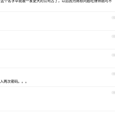
k 这个名字早就被一家更大的公司占了，以后因为商标问题吃律师函可不
1
1
1
1
入两次密码。。。
1