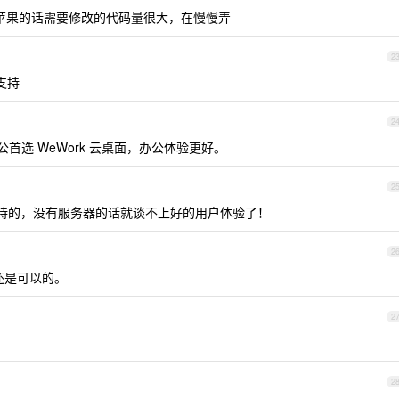
s，苹果的话需要修改的代码量很大，在慢慢弄
2
支持
2
公首选 WeWork 云桌面，办公体验更好。
2
持的，没有服务器的话就谈不上好的用户体验了！
2
还是可以的。
2
2