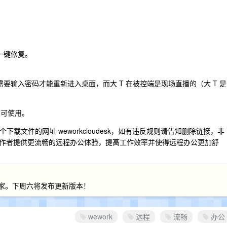
。
一键修复。
要输入密码才能重新进入桌面，而大 T 在被控端是现场直播的（大 T 是
即可使用。
下载文件的网址 weworkcloudesk，如有违反规则请告知删除链接，非
作者提供更流畅的远程办公体验，提高工作效率并使得远程办公更加舒
大家。下周六将发布更新版本！
wework
远程
流畅
办公