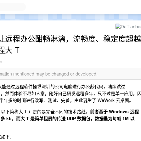
面--让远程办公酣畅淋漓，流畅度、稳定度超越
大 T
ws
ormation mentioned may be changed or developed.
，只能通过远程软件操纵深圳的公司电脑进行办公敲代码，陆续试过
外各种远程软件，然而体验不尽如人意，刚好自己研发远程多年，只不过是单一应用，
年多的时间进行改写、测试、完善，由此诞生了 WeWork 云桌面。
头，以下简称大 T ）走的是完全不同的技术路线，
前者基于 Windows 远程
 kb，而大 T 是简单粗暴的传送 UDP 数据包，数据量为每帧 1M 以
点如下：