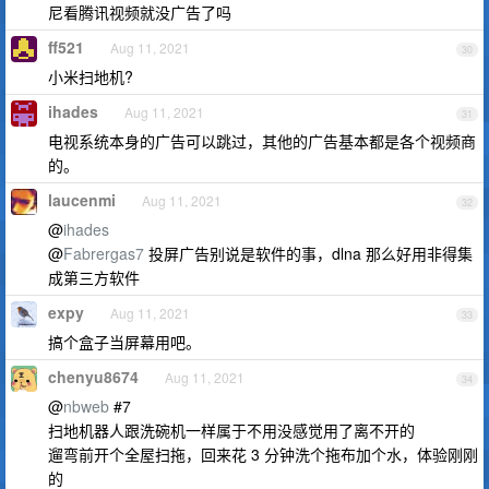
尼看腾讯视频就没广告了吗
ff521
Aug 11, 2021
30
小米扫地机?
ihades
Aug 11, 2021
31
电视系统本身的广告可以跳过，其他的广告基本都是各个视频商
的。
laucenmi
Aug 11, 2021
32
@
ihades
@
Fabrergas7
投屏广告别说是软件的事，dlna 那么好用非得集
成第三方软件
expy
Aug 11, 2021
33
搞个盒子当屏幕用吧。
chenyu8674
Aug 11, 2021
34
@
nbweb
#7
扫地机器人跟洗碗机一样属于不用没感觉用了离不开的
遛弯前开个全屋扫拖，回来花 3 分钟洗个拖布加个水，体验刚刚
的