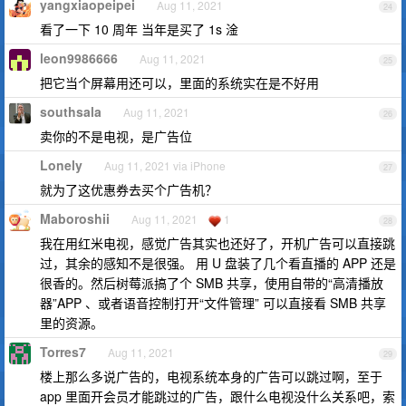
yangxiaopeipei
Aug 11, 2021
24
看了一下 10 周年 当年是买了 1s 淦
leon9986666
Aug 11, 2021
25
把它当个屏幕用还可以，里面的系统实在是不好用
southsala
Aug 11, 2021
26
卖你的不是电视，是广告位
Lonely
Aug 11, 2021 via iPhone
27
就为了这优惠券去买个广告机？
Maboroshii
Aug 11, 2021
1
28
我在用红米电视，感觉广告其实也还好了，开机广告可以直接跳
过，其余的感知不是很强。 用 U 盘装了几个看直播的 APP 还是
很香的。然后树莓派搞了个 SMB 共享，使用自带的“高清播放
器”APP 、或者语音控制打开“文件管理” 可以直接看 SMB 共享
里的资源。
Torres7
Aug 11, 2021
29
楼上那么多说广告的，电视系统本身的广告可以跳过啊，至于
app 里面开会员才能跳过的广告，跟什么电视没什么关系吧，索