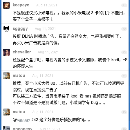
keepeye
Aug 11, 2021
41
不是很建议买小米电视。。我家的小米电视 3 卡的几乎不能用，
买了个盒子一点都不卡
sggggy
Aug 11, 2021
42
投屏 DLNA 时播放广告，音量还突然变大，气得我都要吐了，
再买小米广告我是真的傻。
chevalier
Aug 11, 2021
43
还是配个盒子吧，电视内置的系统又卡又臃肿，我装个 kodi，卡
的怀疑人生
matou
Aug 11, 2021
44
推荐，买个小米大师 82，以前有开机广告，不过可以按返回键
跳过，现在直接没广告了
可以装三方软件，当贝市场装了 kodi 看 nas 视频还是很舒服
不过不知道是不是测试版问题，小爱同学有 bug 。。
matou
Aug 11, 2021
45
@
sggggy
#42 这个好像是乐播投屏的锅。。
oneonesv
Aug 11, 2021
46