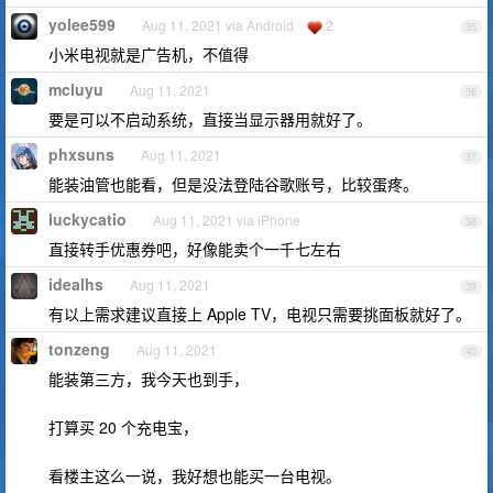
yolee599
Aug 11, 2021 via Android
2
35
小米电视就是广告机，不值得
mcluyu
Aug 11, 2021
36
要是可以不启动系统，直接当显示器用就好了。
phxsuns
Aug 11, 2021
37
能装油管也能看，但是没法登陆谷歌账号，比较蛋疼。
luckycatio
Aug 11, 2021 via iPhone
38
直接转手优惠券吧，好像能卖个一千七左右
idealhs
Aug 11, 2021
39
有以上需求建议直接上 Apple TV，电视只需要挑面板就好了。
tonzeng
Aug 11, 2021
40
能装第三方，我今天也到手，
打算买 20 个充电宝，
看楼主这么一说，我好想也能买一台电视。