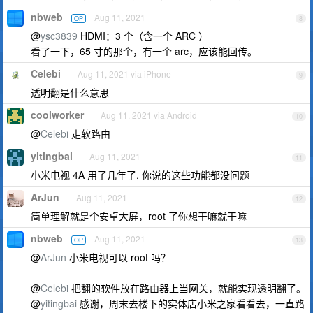
nbweb
Aug 11, 2021
OP
8
@
ysc3839
HDMI：3 个（含一个 ARC ）
看了一下，65 寸的那个，有一个 arc，应该能回传。
Celebi
Aug 11, 2021 via iPhone
9
透明翻是什么意思
coolworker
Aug 11, 2021 via Android
10
@
Celebi
走软路由
yitingbai
Aug 11, 2021
11
小米电视 4A 用了几年了, 你说的这些功能都没问题
ArJun
Aug 11, 2021
12
简单理解就是个安卓大屏，root 了你想干嘛就干嘛
nbweb
Aug 11, 2021
OP
13
@
ArJun
小米电视可以 root 吗？
@
Celebi
把翻的软件放在路由器上当网关，就能实现透明翻了。
@
yitingbai
感谢，周末去楼下的实体店小米之家看看去，一直路