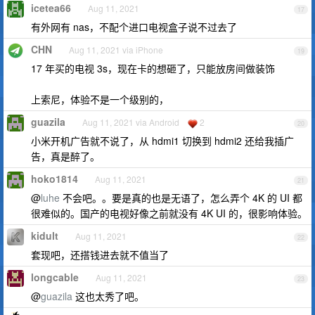
icetea66
Aug 11, 2021
17
有外网有 nas，不配个进口电视盒子说不过去了
CHN
Aug 11, 2021 via iPhone
19
17 年买的电视 3s，现在卡的想砸了，只能放房间做装饰
上索尼，体验不是一个级别的，
guazila
Aug 11, 2021 via Android
2
20
小米开机广告就不说了，从 hdmi1 切换到 hdmi2 还给我插广
告，真是醉了。
hoko1814
Aug 11, 2021
21
@
luhe
不会吧。。要是真的也是无语了，怎么弄个 4K 的 UI 都
很难似的。国产的电视好像之前就没有 4K UI 的，很影响体验。
kidult
Aug 11, 2021
22
套现吧，还搭钱进去就不值当了
longcable
Aug 11, 2021
23
@
guazila
这也太秀了吧。