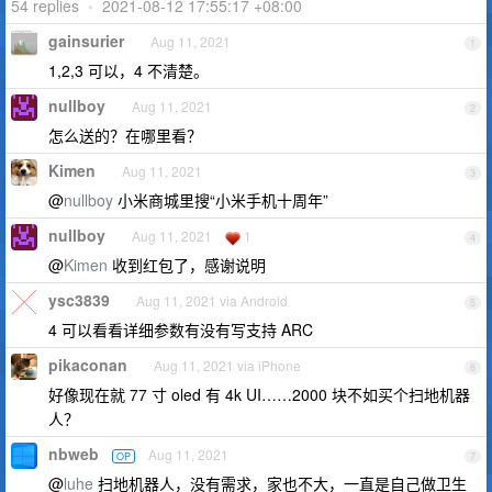
54 replies
•
2021-08-12 17:55:17 +08:00
gainsurier
Aug 11, 2021
1
1,2,3 可以，4 不清楚。
nullboy
Aug 11, 2021
2
怎么送的？在哪里看？
Kimen
Aug 11, 2021
3
@
nullboy
小米商城里搜“小米手机十周年”
nullboy
Aug 11, 2021
1
4
@
Kimen
收到红包了，感谢说明
ysc3839
Aug 11, 2021 via Android
5
4 可以看看详细参数有没有写支持 ARC
pikaconan
Aug 11, 2021 via iPhone
6
好像现在就 77 寸 oled 有 4k UI……2000 块不如买个扫地机器
人？
nbweb
Aug 11, 2021
OP
7
@
luhe
扫地机器人，没有需求，家也不大，一直是自己做卫生