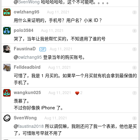
@
SvenWong
哈哈哈哈哈，这个不可能吧。。。。
owlzhang95
Aug 11, 2021
3
用什么来证明的，手机号？用户名？小米 ID ？
polo3584
Aug 11, 2021
4
哭了，当年让我爸帮忙买的，不知道用了谁的号
FaustinaD
Aug 11, 2021
OP
5
@
owlzhang95
登录当年的购买账号。
Felldeadbird
Aug 11, 2021
6
可惜了，我是 1 月买的。如果早一个月买就有机会拿到最保值的
手机了。
wangkun025
Aug 11, 2021
2
7
羡慕了。
不过你好像换 iPhone 了。
SvenWong
Aug 11, 2021
8
@
faustina2018
所以调侃嘛，我刚还问了我一个表弟，他也是买
了，可惜账号早就不用了