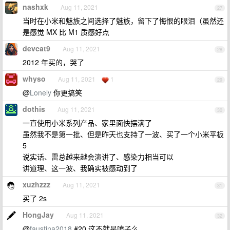
nashxk
Aug 11, 2021
27
当时在小米和魅族之间选择了魅族，留下了悔恨的眼泪（虽然还
是感觉 MX 比 M1 质感好点
devcat9
Aug 11, 2021
28
2012 年买的，哭了
whyso
Aug 11, 2021
1
29
@
Lonely
你更搞笑
dothis
Aug 11, 2021
30
一直使用小米系列产品、家里面快摆满了
虽然我不是第一批、但是昨天也支持了一波、买了一个小米平板
5
说实话、雷总越来越会演讲了、感染力相当可以
讲道理、这一波、我确实被感动到了
xuzhzzz
Aug 11, 2021
31
买了 2s
HongJay
Aug 11, 2021
32
@
faustina2018
#20 这不就是喷子么