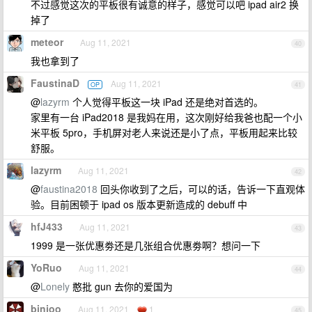
不过感觉这次的平板很有诚意的样子，感觉可以吧 ipad air2 换
掉了
meteor
Aug 11, 2021
40
我也拿到了
FaustinaD
Aug 11, 2021
OP
41
@
lazyrm
个人觉得平板这一块 iPad 还是绝对首选的。
家里有一台 iPad2018 是我妈在用，这次刚好给我爸也配一个小
米平板 5pro，手机屏对老人来说还是小了点，平板用起来比较
舒服。
lazyrm
Aug 11, 2021
42
@
faustina2018
回头你收到了之后，可以的话，告诉一下直观体
验。目前困顿于 ipad os 版本更新造成的 debuff 中
hfJ433
Aug 11, 2021
43
1999 是一张优惠劵还是几张组合优惠劵啊？想问一下
YoRuo
Aug 11, 2021
44
@
Lonely
憨批 gun 去你的爱国为
binjoo
Aug 11, 2021
1
45