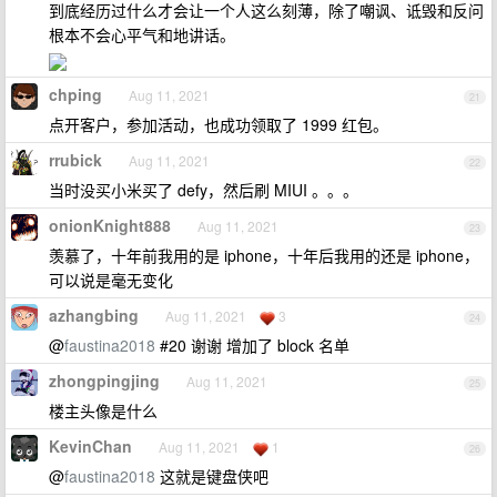
到底经历过什么才会让一个人这么刻薄，除了嘲讽、诋毁和反问
根本不会心平气和地讲话。
chping
Aug 11, 2021
21
点开客户，参加活动，也成功领取了 1999 红包。
rrubick
Aug 11, 2021
22
当时没买小米买了 defy，然后刷 MIUI 。。。
onionKnight888
Aug 11, 2021
23
羡慕了，十年前我用的是 iphone，十年后我用的还是 iphone，
可以说是毫无变化
azhangbing
Aug 11, 2021
3
24
@
faustina2018
#20 谢谢 增加了 block 名单
zhongpingjing
Aug 11, 2021
25
楼主头像是什么
KevinChan
Aug 11, 2021
1
26
@
faustina2018
这就是键盘侠吧