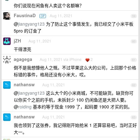
你们说现在闲鱼有人卖这个名额嘛？
FaustinaD
Aug 11, 2021
OP
59
@
jiangyang123
为了防止这个事情发生，我已经交了小米平板
5pro 的订金了
jZH
Aug 11, 2021
60
干得漂亮
agagega
Aug 11, 2021 via iPhone
2
61
倒不是我想慷他人之慨。不过苹果这么大的公司，上回那个价格
标错的事件，格局还没有小米大，哎。
nathansw
Aug 11, 2021
62
@
jiangyang123
这么大个的小米商城，不可能缺货。缺货你可
以你买个之前的手机，未拆封少 100 仍闲鱼还是大把人要。
@
roiding
基本约等于现金 1999 了，起码要 1900 才买的到。
nathansw
Aug 11, 2021
63
我也领到了这张券，我记得刚开始抢米 1 还算容易吧，当时正好
大一。