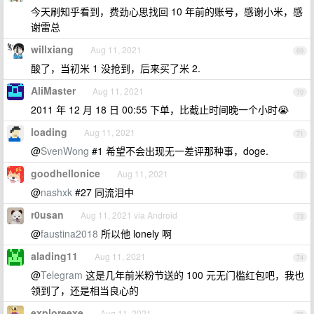
今天刷知乎看到，费劲心思找回 10 年前的账号，感谢小米，感
谢雷总
willxiang
Aug 11, 2021
69
酸了，当初米 1 没抢到，后来买了米 2.
AliMaster
Aug 11, 2021
70
2011 年 12 月 18 日 00:55 下单，比截止时间晚一个小时😭
loading
Aug 11, 2021
71
@
SvenWong
#1 希望不会出现无一差评那种事，doge.
goodhellonice
Aug 11, 2021
72
@
nashxk
#27 同流泪中
r0usan
Aug 11, 2021 via Android
73
@
faustina2018
所以他 lonely 啊
alading11
Aug 11, 2021
74
@
Telegram
这是几年前米粉节送的 100 元无门槛红包吧，我也
领到了，还是相当良心的
exploreexe
Aug 11, 2021