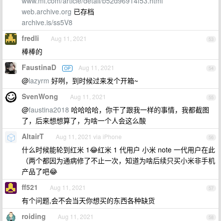
www.mi.com/article/detail/b52d96914f53.html
web.archive.org
已存档
archive.is/ss5V8
fredli
Aug 11, 2021
53
棒棒的
FaustinaD
Aug 11, 2021
OP
54
@
lazyrm
好咧，到时候过来发个开箱~
SvenWong
Aug 11, 2021
55
@
faustina2018
哈哈哈哈，你干了跟我一样的事情，我都截图
了，后来想想算了，为啥一个人会这么酸
AltairT
Aug 11, 2021 via iPhone
56
什么时候能轮到红米 1😂红米 1 代用户 小米 note 一代用户在此
（两个都因为通病修了不止一次，知道为啥后续只买小米非手机
产品了吧😂
ff521
Aug 11, 2021
57
有个问题,会不会当天你想买的东西各种缺货
roiding
Aug 11, 2021
58