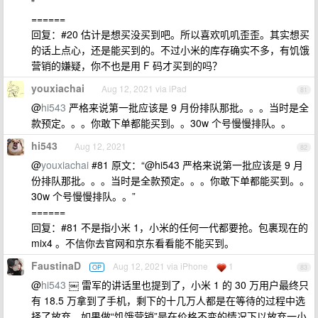
”
======
回复：#20 估计是想买没买到吧。所以喜欢叽叽歪歪。其实想买
的话上点心，还是能买到的。不过小米的库存确实不多，有饥饿
营销的嫌疑，你不也是用 F 码才买到的吗？
youxiachai
Aug 12, 2021 via iPad
81
@
hi543
严格来说第一批应该是 9 月份排队那批。。。当时是全
款预定。。。你敢下单都能买到。。30w 个号慢慢排队。。
hi543
Aug 12, 2021
82
@
youxiachai
#81 原文：“@hi543 严格来说第一批应该是 9 月
份排队那批。。。当时是全款预定。。。你敢下单都能买到。。
30w 个号慢慢排队。。”
======
回复：#81 不是指小米 1，小米的任何一代都要抢。包裹现在的
mix4 。不信你去官网和京东看看能不能买到。
FaustinaD
Aug 12, 2021 via iPhone
1
OP
83
@
hi543
￼ 雷军的讲话里也提到了，小米 1 的 30 万用户最终只
有 18.5 万拿到了手机，剩下的十几万人都是在等待的过程中选
择了放弃。如果做“饥饿营销”是在价格不变的情况下以放弃一小