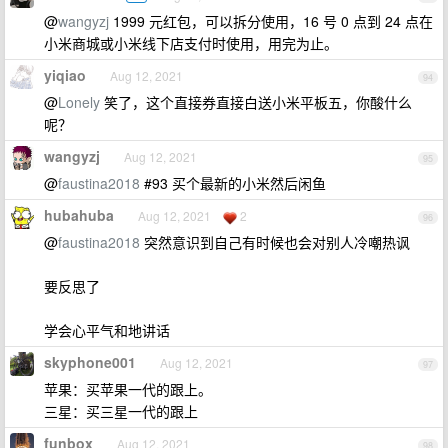
@
wangyzj
1999 元红包，可以拆分使用，16 号 0 点到 24 点在
小米商城或小米线下店支付时使用，用完为止。
yiqiao
Aug 12, 2021
94
@
Lonely
笑了，这个直接券直接白送小米平板五，你酸什么
呢？
wangyzj
Aug 12, 2021
95
@
faustina2018
#93 买个最新的小米然后闲鱼
hubahuba
Aug 12, 2021
2
96
@
faustina2018
突然意识到自己有时候也会对别人冷嘲热讽
要反思了
学会心平气和地讲话
skyphone001
Aug 12, 2021
97
苹果：买苹果一代的跟上。
三星：买三星一代的跟上
funbox
Aug 12, 2021
98