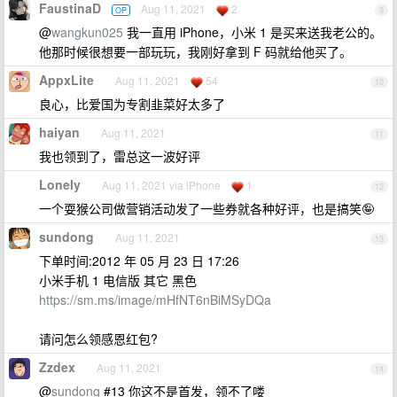
FaustinaD
Aug 11, 2021
2
OP
9
@
wangkun025
我一直用 iPhone，小米 1 是买来送我老公的。
他那时候很想要一部玩玩，我刚好拿到 F 码就给他买了。
AppxLite
Aug 11, 2021
54
10
良心，比爱国为专割韭菜好太多了
haiyan
Aug 11, 2021
11
我也领到了，雷总这一波好评
Lonely
Aug 11, 2021 via iPhone
1
12
一个耍猴公司做营销活动发了一些券就各种好评，也是搞笑🤪
sundong
Aug 11, 2021
13
下单时间:2012 年 05 月 23 日 17:26
小米手机 1 电信版 其它 黑色
https://sm.ms/image/mHfNT6nBiMSyDQa
请问怎么领感恩红包?
Zzdex
Aug 11, 2021
14
@
sundong
#13 你这不是首发，领不了喽