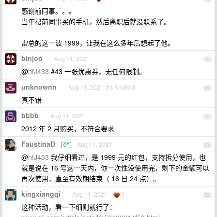
感谢前同事。。。
当年帮前同事买的手机，然后离职后就没联系了。
雷总的这一波 1999，让我在这么多年后想起了他。
binjoo
Aug 11, 2021
46
@
hfJ433
#43 一张优惠券，无任何限制。
unknownn
Aug 11, 2021 via Android
49
真不错
bbbb
Aug 11, 2021
50
2012 年 2 月购买，不符合要求
FaustinaD
Aug 11, 2021
OP
51
@
hfJ433
我仔细看过，是 1999 元的红包，支持拆分使用，也
就是说在 16 号这一天内，你一次性没使用完，剩下的金额可以
再次使用，直至有效期结束（ 16 日 24 点）。
kingxiangqi
Aug 11, 2021
1
52
这种活动，看一下细则就行了：