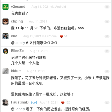
v2esand
Aug 11, 2021 via Android
15
我也拿到了
chping
Aug 11, 2021
16
我 11 年 11 月 23 下单的，咋没有红包呢，555
cue
Aug 11, 2021 via iPhone
51
17
@
Lonely
#12 好酸哦🍋🍋🍋🍋
EIlenZe
Aug 11, 2021
18
记得当时小米特别难抢
几个人帮一个人抢
kidult
Aug 11, 2021
19
我酸了，花了五分钟找回帐号，又被耍了一次，小米 1 应该是我
用的最后一台小米机
雷总成功保住了最早一批米粉，这就够了
FaustinaD
Aug 11, 2021
126
OP
20
@
Lonely
看了一下你的历史发言，挺好奇你的经历。