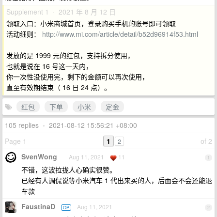
Supplement 1 · 2021 年 8 月 12 日
领取入口：小米商城首页，登录购买手机的账号即可领取
活动细则：
http://www.mi.com/article/detail/b52d96914f53.html
发放的是 1999 元的红包，支持拆分使用，
也就是说在 16 号这一天内，
你一次性没使用完，剩下的金额可以再次使用，
直至有效期结束（ 16 日 24 点）。
红包
下单
小米
定金
105 replies
•
2021-08-12 15:56:21 +08:00
Page 1
1
of 2
2
SvenWong
Aug 11, 2021
11
1
不错，这波拉拢人心确实很赞。
已经有人调侃说等小米汽车 1 代出来买的人，后面会不会还能退
车款
FaustinaD
Aug 11, 2021
OP
2