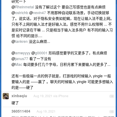
研究一下
@
Rheinmetal
没有了解过这个 要自己写感觉也是有点麻烦
@
ostrichb
@
nevin47
不用那种自动联系场景，手动切换就够
了。说实话，对于隐私安全畏如蛇蝎，现在让输入法不能上网。
只有不上网的输入法才是好输入法。感觉不用什么权限啊 ... 不
是实时记录在干嘛 ... 只是相当于输入法多用户 有不同的输入习
惯 给不同的提示....
@
tankren
没这么麻烦...
@
amwyyyy
@
g00001
形码感觉要学的又更多了，有点麻烦
@
janus77
看了一下没有
@
Mac
每词要多打几个字母，日积月累下来要输入的更多了...
还有一些极端一点的例子就是，打游戏的时候输入 yingle 一般
要输入的是 ——赢了 。聊天的时候输入 yingle 可能更多想输入
的是——硬了
xinbaqiu
Aug 19, 2021 via iPhone
14
硬了
360511404
Aug 19, 2021
15