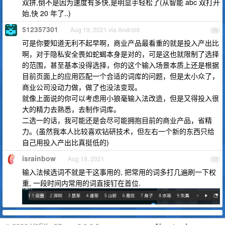
双拼,倒不是因为速度有多快,是明显手轻松了(从智能 abc 双打开
始,快 20 年了..)
512357301
Aug 19, 2021 via Android
16
可是你要知道无利不起早啊，商业产品最看重的就是投入产出比
啊，对于隐私安全畏如蛇蝎本身是对的，可是这也就限制了选择
的范围，甚至基本没得选择，你的这个输入场景本质上还是根据
目前页面上的应用匹配一个合适的词库的问题，但是太小众了，
商业公司没动力做，做了也没法变现。
就像上面说的你可以考虑用小狼毫输入法改造，但是又得投入很
大的精力去熟悉，去制作词库。
二选一的话，我可能还是会尽可能拥抱目前的商业产品，省精
力。(虽然我本人比较喜欢钻研技术，但左右一个新的东西只给
自己用投入产出比真挺低的)
israinbow
Aug 19, 2021
17
输入法候选词不就是干这事用的, 把常用的词多打几遍刷一下权
重, 一段时间内常用的词直接钉在首位.