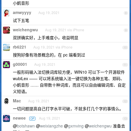
小鹤音形
amwyyyy
Aug 19, 2021
8
试下五笔
weichengwu
Aug 19, 2021 via iPhone
9
双拼确实好，上手难度小，收益明显
rb6221
Aug 19, 2021 via iPhone
10
搜狗好像有场景概念的，在 pc 端看到过
g00001
Aug 19, 2021
11
一般形码输入法切换词库较方便，WIN10 可以下一个开源软件
wubiLex —— 可以将系统输入法一键切换为各种五笔、郑码、
小鹤音形 …… 自带数十种词库，而且可以自由编辑词库、自定
义短语。
Mac
Aug 19, 2021
12
一切问题提高自己打字水平可破，不就多打几个字的事情么。
newee
Aug 19, 2021
OP
13
@
botshawn
@
weixiangzhe
@
gxmving
@
weichengwu
准备去