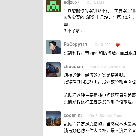
adjz057
Oct 3, 2021
1.真想偷你的啥锁都不行，主要啥上
2.淘宝买的 GPS 十几块，年费 
面，
3.不了解，
PbCopy111
1
Oct 3, 2021
买凯利程，带 gps 和防盗险，而且
zhouqian
Oct 3, 2021 via Android
踏板的话，经济的方案是链条锁。
记得拴到固定桩上。另外放坐桶里面也
凯励程这种主要是耗电问题容易引起蓄
买凯励程这种主要是买的那个盗抢险，
coolmint
Oct 3, 2021 via iPhone
凯励程肯定是靠谱的，当然成本也最高
锁再好也防不住大金杯，最不济弄个 air