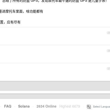
，总结了所有的防盗 GPS，发现摩托车最牛逼的防盗 GPS 是儿童手表！
电塞进摩托车里面，啥功能都有
置，应有尽有
2
2
2
·
FAQ
·
Solana
·
2634 Online
Highest 6679
·
Select Langua