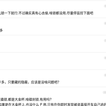
锁一下就行;不过确实真有心去偷,啥锁都没用,尽量停监控下面吧
很多
航有一年多，只要藏的隐蔽，应该是没啥问题吧？
1
撬锁,都是大金杯,啥碟刹锁,有用吗?
车如果是在大金杯上,也没什么 P 用,只有在你即时发现被盗直接开车自己追