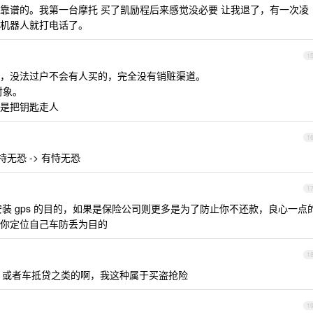
靠谱的。我第一台摩托 买了凯励程后来感觉没必要 让我退了，有一次凌
机器人就打电话了。
1
，没法过户不会有人买的，完全没有销赃渠道。
对象。
是把钥匙走人
1
持无恐 -> 有恃无恐
1
下安装 gps 的目的，如果是保险公司则更多是为了防止你不还款，良心一点
你定位自己车防丢为目的
1
，或者车抵贷之类的啊，我这种属于买盗抢险
1