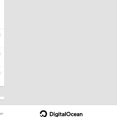
5
6
7
ge