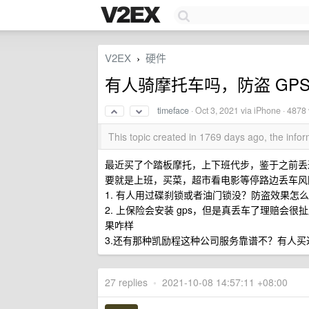
V2EX
硬件
›
有人骑摩托车吗，防盗 GP
timeface
·
Oct 3, 2021
via iPhone · 4878
This topic created in 1769 days ago, the inf
最近买了个踏板摩托，上下班代步，鉴于之前丢过
要就是上班，买菜，超市看电影等停路边丢车风
1. 有人用过碟刹锁或者油门锁没？防盗效果怎
2. 上保险会安装 gps，但是真丢车了理赔会
果咋样
3.还有那种凯励程这种公司服务靠谱不？有人
27 replies
•
2021-10-08 14:57:11 +08:00