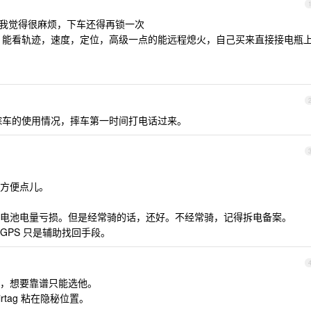
锁我觉得很麻烦，下车还得再锁一次
10/年，能看轨迹，速度，定位，高级一点的能远程熄火，自己买来直接接电瓶
跟踪车的使用情况，摔车第一时间打电话过来。
方便点儿。
电池电量亏损。但是经常骑的话，还好。不经常骑，记得拆电备案。
GPS 只是辅助找回手段。
，想要靠谱只能选他。
tag 粘在隐秘位置。