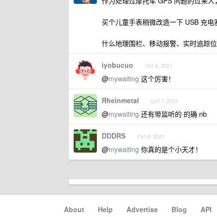
作为处理过摩托车 GPS 问题的过来人
买个儿童手表稍微改造一下 USB 充
什么地理围栏、移动报警、实时追踪位
iyobucuo
Oct 4, 2021
@
mywaiting
这个厉害！
Rheinmetal
Oct 7, 2021
@
mywaiting
还有带监听的 的确 nb
DDDRS
Oct 8, 2021
@
mywaiting
你真的是个小天才！
About
·
Help
·
Advertise
·
Blog
·
API