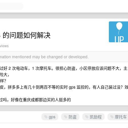
S 的问题如何解决
 views
ormation mentioned may be changed or developed.
好 2 次电动车，1 次摩托车。很担心防盗，小区停放应该问题不大，主
险大，
么样？
很扯皮，拼多多上有几十到两百不等的实时 gps 监控的，有人自己装过没？
买过吗，好像在重庆成都那边买的人挺多的
gps
防盗
凯励程
摩托车