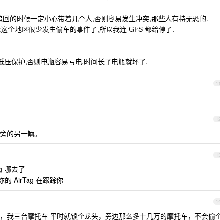
,追回的时候一定小心带着几个人,否则容易发生冲突,那些人有持无恐的.
这个地区很少发生偷车的事件了,所以我连 GPS 都给停了.
个低压保护,否则电瓶容易亏电,时间长了电瓶就坏了.
1
1
旁的另一輛。
1
g 哪去了
的 AirTag 在跟踪你
1
，我三台摩托车 平时就锁个龙头，旁边那么多十几万的摩托车，不会偷