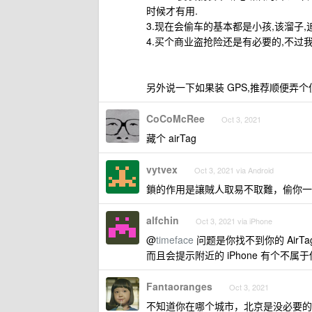
时候才有用.
3.现在会偷车的基本都是小孩,该溜子
4.买个商业盗抢险还是有必要的,不过我
另外说一下如果装 GPS,推荐顺便弄
CoCoMcRee
Oct 3, 2021
藏个 airTag
vytvex
Oct 3, 2021 via Android
鎖的作用是讓賊人取易不取難，偷你一
alfchin
Oct 3, 2021 via iPhone
@
timeface
问题是你找不到你的 AirTa
而且会提示附近的 iPhone 有个不属于你
Fantaoranges
Oct 3, 2021
不知道你在哪个城市，北京是没必要的