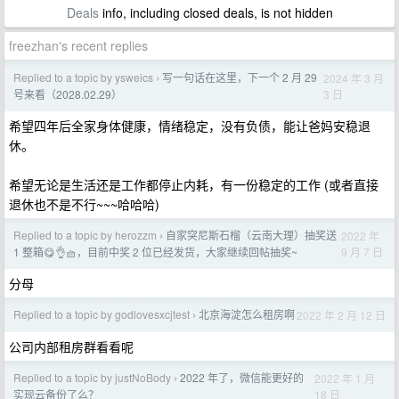
Deals
info, including closed deals, is not hidden
freezhan's recent replies
Replied to a topic by ysweics
写一句话在这里，下一个 2 月 29
2024 年 3 月
›
3 日
号来看（2028.02.29）
希望四年后全家身体健康，情绪稳定，没有负债，能让爸妈安稳退
休。
希望无论是生活还是工作都停止内耗，有一份稳定的工作 (或者直接
退休也不是不行~~~哈哈哈)
Replied to a topic by herozzm
自家突尼斯石榴（云南大理）抽奖送
2022 年
›
9 月 7 日
1 整箱😋👌🧺，目前中奖 2 位已经发货，大家继续回帖抽奖~
分母
Replied to a topic by godlovesxcjtest
北京海淀怎么租房啊
2022 年 2 月 12 日
›
公司内部租房群看看呢
Replied to a topic by justNoBody
2022 年了，微信能更好的
2022 年 1 月
›
18 日
实现云备份了么？