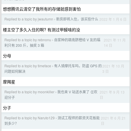
想想腾讯云清空了我所有的存储就感到害怕
Replied to a topic by jwautumn
新房即将入住，该买些什么
2022 年 1 月 6 日
›
楼主空了多久入住的啊? 有测过甲醛啥的没
Replied to a topic by rebnonu
自家种的赣南脐橙给 V 友的福
2021 年 11 月
›
14 日
利只有 200 斤，抽奖 3 箱
分母
Replied to a topic by timeface
有人骑摩托车吗，防盗 GPS 的
2021 年 10 月
›
3 日
问题如何解决
摩羯星
Replied to a topic by moonkiller
我也来 V 站送水果了 👏欢
2021 年 9 月 13
›
日
迎分子
分子
Replied to a topic by Naruto129
测试工程师的薪资天花板能
2021 年 6 月 21
›
日
到多少？