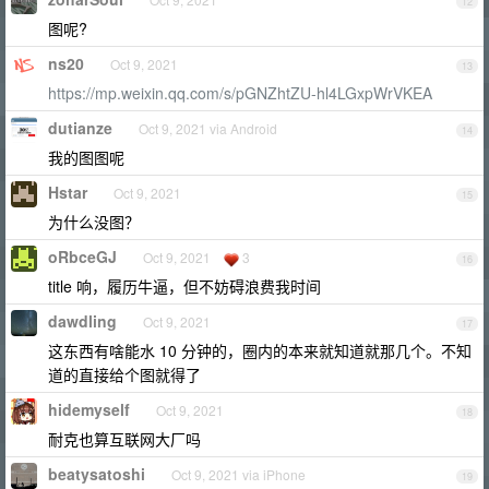
12
图呢?
ns20
Oct 9, 2021
13
https://mp.weixin.qq.com/s/pGNZhtZU-hl4LGxpWrVKEA
dutianze
Oct 9, 2021 via Android
14
我的图图呢
Hstar
Oct 9, 2021
15
为什么没图？
oRbceGJ
Oct 9, 2021
3
16
title 响，履历牛逼，但不妨碍浪费我时间
dawdling
Oct 9, 2021
17
这东西有啥能水 10 分钟的，圈内的本来就知道就那几个。不知
道的直接给个图就得了
hidemyself
Oct 9, 2021
18
耐克也算互联网大厂吗
beatysatoshi
Oct 9, 2021 via iPhone
19