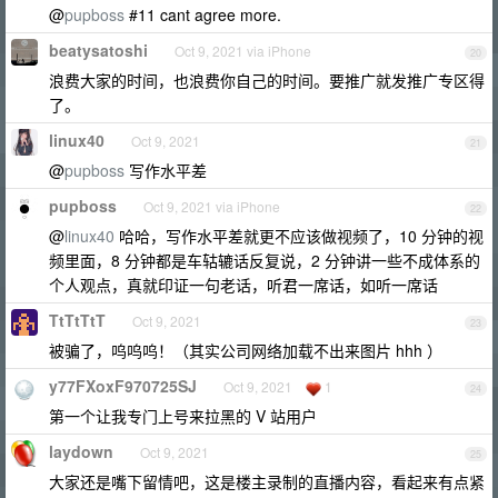
@
pupboss
#11 cant agree more.
beatysatoshi
Oct 9, 2021 via iPhone
20
浪费大家的时间，也浪费你自己的时间。要推广就发推广专区得
了。
linux40
Oct 9, 2021
21
@
pupboss
写作水平差
pupboss
Oct 9, 2021 via iPhone
22
@
linux40
哈哈，写作水平差就更不应该做视频了，10 分钟的视
频里面，8 分钟都是车轱辘话反复说，2 分钟讲一些不成体系的
个人观点，真就印证一句老话，听君一席话，如听一席话
TtTtTtT
Oct 9, 2021
23
被骗了，呜呜呜！（其实公司网络加载不出来图片 hhh ）
y77FXoxF970725SJ
Oct 9, 2021
1
24
第一个让我专门上号来拉黑的 V 站用户
laydown
Oct 9, 2021
25
大家还是嘴下留情吧，这是楼主录制的直播内容，看起来有点紧