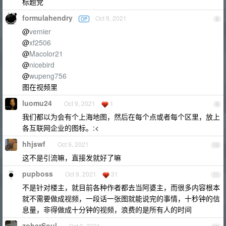
标题党
formulahendry
Oct 9, 2021
OP
8
@
vemier
@
xf2506
@
Macolor21
@
nicebird
@
wupeng756
图在视频里
luomu24
Oct 9, 2021
1
9
我们都以为会有个上海地图，然后在每个点或者每个区里，放上
各互联网企业的图标。:<
hhjswf
Oct 9, 2021
10
这不是引流嘛，直接发就好了嘛
pupboss
Oct 9, 2021
31
11
不是针对楼主，就目前各种作者都去当阿婆主，而很多内容根本
就不需要做成视频，一段话一张图就能说完的事情，十秒钟的信
息量，非得做成十分钟的视频，浪费的是所有人的时间
zoharSoul
Oct 9, 2021