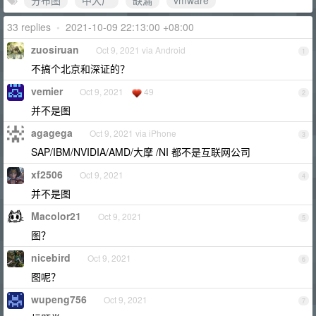
分布图
中大厂
缺漏
vmware
33 replies
•
2021-10-09 22:13:00 +08:00
zuosiruan
Oct 9, 2021 via Android
1
不搞个北京和深证的？
vemier
Oct 9, 2021
49
2
并不是图
agagega
Oct 9, 2021 via iPhone
3
SAP/IBM/NVIDIA/AMD/大摩 /NI 都不是互联网公司
xf2506
Oct 9, 2021
4
并不是图
Macolor21
Oct 9, 2021
5
图？
nicebird
Oct 9, 2021
6
图呢？
wupeng756
Oct 9, 2021
7