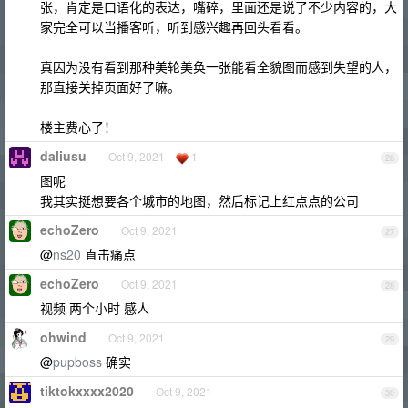
张，肯定是口语化的表达，嘴碎，里面还是说了不少内容的，大
家完全可以当播客听，听到感兴趣再回头看看。
真因为没有看到那种美轮美奂一张能看全貌图而感到失望的人，
那直接关掉页面好了嘛。
楼主费心了！
daliusu
Oct 9, 2021
1
26
图呢
我其实挺想要各个城市的地图，然后标记上红点点的公司
echoZero
Oct 9, 2021
27
@
ns20
直击痛点
echoZero
Oct 9, 2021
28
视频 两个小时 感人
ohwind
Oct 9, 2021
29
@
pupboss
确实
tiktokxxxx2020
Oct 9, 2021
30