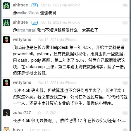
ahhtree
Oct 12, 2021 via Android
OP
70
@
walker2laok
谢谢老哥
ahhtree
Oct 12, 2021 via Android
OP
71
@
dreamtrail
我也不知道我想做什么，太寡欲了
wittyfans
Oct 12, 2021 via iPhone
72
我以前也是在长沙做 Helpdesk 第一年 4.5k ，开始主要就是写
powershell，python，还有做数据可视化，用爬虫抓一些数据，
用 dash，plotly 画图，第二年涨了 30%，然后自己琢磨数据这
块，在 datacamp 上课，第三年跑上海做数据科学，翻了一倍，
但还是觉得比较低.
wittyfans
Oct 12, 2021 via iPhone
73
长沙 4.5k 确实低，但就算涨也不会好到哪里去了，长沙平均工
资就这么高。我之前去找工作，公司在郊区民房里，写代码的就
一个人，还是中南计算机专业的毕业生，做微信小程序。
zohar727
Oct 12, 2021
74
长沙 4.5k 很明显快跑。。依稀记得 17 年在长沙实习还有 4k.....
huyu
Oct 13, 2021
75