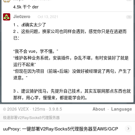
4.5k 干个 der
Jie0zero
Oct 13, 2021
76
1 、💰确实太少了
2 、这些问题，换家公司也同样会遇到，感觉你只是在逃避而
已：
“我不会 vue，学不懂。”
“维护各种业务系统，安装插件，杂乱不堪，有时安装好了就是
运行不起来”
“但现在因为项目（前端+后端）没做好被经理说了两句，产生了
退意。”
3 、建议骑驴找马，先提升自己技术，其实互联网那点东西也就
那样，用心学，慢慢来，都是能学会的。
© 2026 V2EX · 125ms · 3.9.8.5
About
·
Language
极速部署V2Ray/Socks5代理服务器
›
uuProxy: 一键部署V2Ray/Socks5代理服务器至AWS/GCP