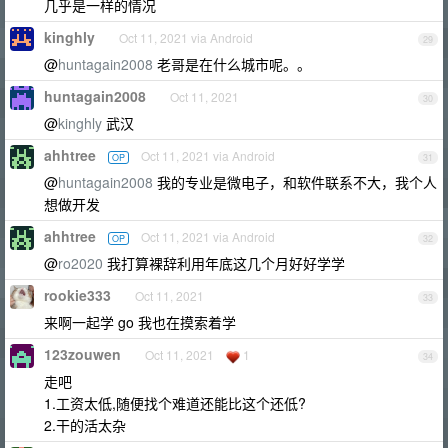
几乎是一样的情况
kinghly
Oct 11, 2021 via Android
29
@
huntagain2008
老哥是在什么城市呢。。
huntagain2008
Oct 11, 2021
30
@
kinghly
武汉
ahhtree
Oct 11, 2021 via Android
OP
31
@
huntagain2008
我的专业是微电子，和软件联系不大，我个人
想做开发
ahhtree
Oct 11, 2021 via Android
OP
32
@
ro2020
我打算裸辞利用年底这几个月好好学学
rookie333
Oct 11, 2021
33
来啊一起学 go 我也在摸索着学
123zouwen
Oct 11, 2021
1
34
走吧
1.工资太低,随便找个难道还能比这个还低?
2.干的活太杂