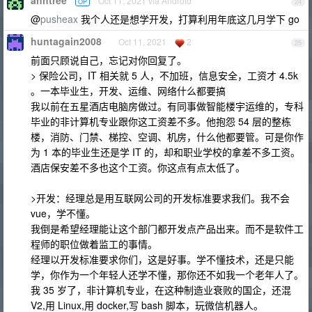
ahhtree
Oct 11, 2021 via Android
OP
24
@
pusheax
我个人还是想学开发，打算利用年底这几月学下 go
huntagain2008
Oct 11, 2021
2
25
前面只顾说自己，忘记对你回复了。
> 保险公司，IT 相关就 5 人，不加班，信息安全，工资才 4.5k
。一本毕业生，开发、运维、网络什么都要搞
我以前在五星酒店电脑房做过。有同事做智能楼宇运维的，专科
毕业的非计算机专业跟你这工资差不多。他抱怨 54 层的整栋
楼，消防、门禁、梯控、空调、机房，什么他都要管。可是你作
为 1 本的毕业生还是学 IT 的，却和职业学校的拿差不多工资。
酒店保安差不多也这个工资。你这点有点太低了。
>开发：经理总是用互联网公司的开发标准要求我们。我不会
vue，学不懂。
我倒是希望经理能让这个部门都开发点产品出来。而不是软件工
程师的职位做着监工的事情。
经理以开发标准要求你们，这是好事。学不懂技术，还是只能
学，你作为一个年轻人还学不懂，那你还不如我一个老年人了。
我 35 岁了，非计算机专业，在这种制造业衰败的国企，还混
V2,用 Linux,用 docker,写 bash 脚本，玩微信机器人。