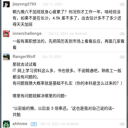
jiayong2793
Oct 11, 2021
53
朝九晚六不加班就身心疲累了？何况你才工作一年，啥经验没
有，如果不是在长沙，4.5k 差不多了，出去估计多不了多少还
得天天加班
innerchallenge
Oct 12, 2021 via Android
54
一般有离职想法的，先把简历丢到市场上看看反应，再面几家看
看
RangerWolf
Oct 12, 2021
55
那就去试试看
IT 网上学习资料这么多，书也很多。不说精通吧，熟练工一般
都没有问题的。
有问题我猜大概率就是基础不扎实（你的本科是怎么过来的？）
哪里有问题就解决哪里的问题~
“以前偷的懒，以后会 3 倍奉还。”这也是我对自己说的话~
共勉
ahhtree
Oct 12, 2021 via Android
OP
56