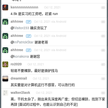
kennnnnnnnnnn
Oct 12, 2021
63
4.5k 是实习的工资吧，赶紧 run
ahhtree
Oct 12, 2021 via Android
OP
64
@
Visitor233
确实贪玩了
ahhtree
Oct 12, 2021 via Android
OP
65
@
mPatrickStar
谢谢老哥
ahhtree
Oct 12, 2021 via Android
OP
66
@
konakona
谢谢您
ro2020
Oct 12, 2021
67
轻易不要裸辞，最好是骑驴找马
dreamtrail
Oct 12, 2021
68
其实要是对计算机这行不感冒，可以改行的
walker2laok
Oct 12, 2021
69
离，干的太杂了，刚出来先深度再广度；但切忌裸辞，找到下家
再辞 [面试的过程中，也能认识到自己的不足]