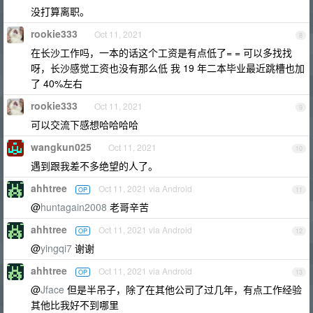
没打算离职。
rookie333
Oct 11, 2021
8
在长沙工作吗，一本的话这个工资是有点低了= = 可以多找找
呀，长沙感觉工资也没有那么低 我 19 年二本毕业最近跳槽也加
了 40%左右
rookie333
Oct 11, 2021
9
可以交流下感想哈哈哈哈
wangkun025
Oct 11, 2021
10
遇到跟我差不多绝望的人了。
ahhtree
Oct 11, 2021 via Android
OP
11
@
huntagain2008
老哥辛苦
ahhtree
Oct 11, 2021 via Android
OP
12
@
yingqi7
谢谢
ahhtree
Oct 11, 2021 via Android
OP
13
@
Jface
但是半吊子，除了在其他公司了过几年，有点工作经验
其他比我好不到哪里