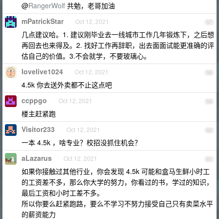
@
RangerWolf
共勉，老哥加油
mPatrickStar
Oct 12, 2021
57
几点建议哈。1. 建议刚毕业去一线城市工作几年锻炼下，之后想
再回去也来得及。2. 找好工作再辞职，出去面面试能更准确的评
估自己的价值。3.不会就学，不要玻璃心。
lovelive1024
Oct 12, 2021
58
4.5k 你去送外卖都不止这点吧
ccppgo
Oct 12, 2021
59
楼主赶紧跑
Visitor233
Oct 12, 2021
60
一本 4.5k ，啥专业？校招没抓住机会？
aLazarus
Oct 12, 2021
61
如果你接触过其他行业，你会发现 4.5k 可能和盒马生鲜小时工
的工资差不多，那么你大学的努力，你看过的书，学过的知识，
最后工资和小时工差不多。
所以你要么赶紧跑路，要么不学习不努力接受自己只有卖菜水平
的薪资能力