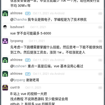
信息安全普通一本，毕业生就最少 10k 一个月，现在网安行业
平均 30W+/年
ahhtree
Oct 11, 2021 via Android
OP
43
@
Zhancha
我专业是微电子，学编程是为了技术移民
bzshow1
Oct 11, 2021
44
vue 学不会可能最多 5-6000
lycpang
Oct 11, 2021
45
先考虑一下跳槽需要掌握什么技能，然后思考一下能不能很快找
到工作。然后提涨工资去，涨到 1w 。不给涨就走人
ahhtree
Oct 11, 2021 via Android
OP
46
@
bzshow1
重点一直是后端，vue 基本没用心看过
ahhtree
Oct 11, 2021 via Android
OP
47
@
lycpang
谢谢老哥
cs419
Oct 11, 2021
48
B 站上 vue 的视频一大把
找点教程 不说熟悉源码 至少能保证会用
github 上 有挺多 vue 的脚手架