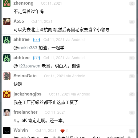
zhenrong
Oct 11, 2021
35
不走留着过年吗
A555
Oct 11, 2021
36
可以先去北上深杭闯闯,然后再回老家去当个小领导
ahhtree
Oct 11, 2021 via Android
OP
37
@
rookie333
加油，一起学
ahhtree
Oct 11, 2021 via Android
OP
38
@
123zouwen
老哥，明白人，谢谢
SteinsGate
Oct 11, 2021 via Android
39
快跑
jackzhengjbs
Oct 11, 2021 via Android
40
我在工厂打螺丝都不止这点工资了
freelancher
Oct 11, 2021
41
4 。5K 肯定走啊。还一本。
Wolvin
Oct 11, 2021
2
42