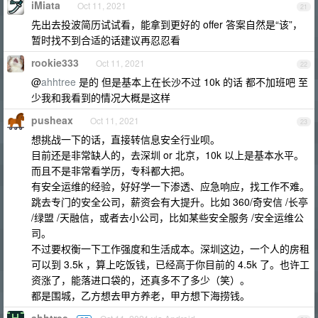
iMiata
Oct 11, 2021
21
先出去投波简历试试看，能拿到更好的 offer 答案自然是“该”，
暂时找不到合适的话建议再忍忍看
rookie333
Oct 11, 2021
22
@
ahhtree
是的 但是基本上在长沙不过 10k 的话 都不加班吧 至
少我和我看到的情况大概是这样
pusheax
Oct 11, 2021
23
想挑战一下的话，直接转信息安全行业呗。
目前还是非常缺人的，去深圳 or 北京，10k 以上是基本水平。
而且不是非常看学历，专科都大把。
有安全运维的经验，好好学一下渗透、应急响应，找工作不难。
跳去专门的安全公司，薪资会有大提升。比如 360/奇安信 /长亭
/绿盟 /天融信，或者去小公司，比如某些安全服务 /安全运维公
司。
不过要权衡一下工作强度和生活成本。深圳这边，一个人的房租
可以到 3.5k ，算上吃饭钱，已经高于你目前的 4.5k 了。也许工
资涨了，能落进口袋的，还真多不了多少（笑）。
都是围城，乙方想去甲方养老，甲方想下海捞钱。