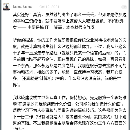
konakona
Oct 12, 2021
62
其实还好！真滴，虽然钱的确少了那么一丢丢，但如果是你那边
的平均工资的话，就不要听网上这帮人大喊“赶紧跑、不如送外
卖”—— 主要是搞 IT 工资高，本身就很戾气呀。
听你的描述，你的工作岗位职责很像传统企业对待技术岗位的态
度，就是计算机出生就什么沾边的都让你弄。不过，我从业这么
十多年一直是走专单路线（就是只做某一个语言的后端）的，而
且前期也瞧不起万金油，现在发现自己的愚昧，如果一直只看到
一个东西，那么永远都是井底之蛙，我现在很乐意去接触不同的
事物和技术，接触的多了，能够一直保持学习状态，我开心很
多。 还真就是“计算机出生的，什么都沾边没有错，错的是世
界”。
我比较建议楼主继续认真工作，保持初心，先克服第一个职场难
题“在这家公司我能创造什么价值，公司能为我创造什么价值”，
然后学习下为人处事和与同事沟通的简单技巧。这些都能为你去
下一份工作（很有可能是大厂或者创业公司，氛围焦灼）打下跑
道的基础。不过我感觉楼主以后会怀念现在这份工作方方面面的
“单纯”。