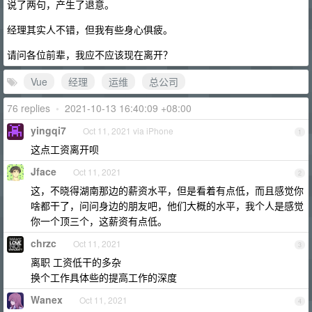
说了两句，产生了退意。
经理其实人不错，但我有些身心俱疲。
请问各位前辈，我应不应该现在离开？
Vue
经理
运维
总公司
76 replies
•
2021-10-13 16:40:09 +08:00
yingqi7
Oct 11, 2021 via iPhone
1
这点工资离开呗
Jface
Oct 11, 2021
2
这，不晓得湖南那边的薪资水平，但是看着有点低，而且感觉你
啥都干了，问问身边的朋友吧，他们大概的水平，我个人是感觉
你一个顶三个，这薪资有点低。
chrzc
Oct 11, 2021
3
离职 工资低干的多杂
换个工作具体些的提高工作的深度
Wanex
Oct 11, 2021
4