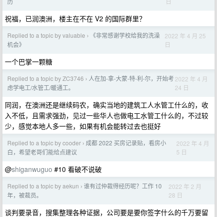
日
历
祝福，已润澳洲，楼主在不在 V2 的国际群里？
Replied to a topic by valuable
《非常感谢学校给我的洗澡
2022 年 4 月 25
›
日
机会》
一个巴掌一颗糖
Replied to a topic by ZC3746
人在加-拿-大蒙-特-利-尔，开始考
2022 年 4 月
›
24 日
虑学电工/水管工/暖通工。
同润，在澳洲还是继续码农，确实当地的建筑工人水管工什么的，收
入不低，且需求强劲，见过一些华人也做电工水管工什么的，不过较
少，感觉本地人多一些，如果有机会能转过去也挺好
Replied to a topic by cooder
成都 2022 买房记录贴，看房小
2022 年 4 月
›
5 日
白，希望老哥们能给点建议
@
shiganwuguo
#10 看破不说破
Replied to a topic by aekun
谁有过仲裁得经历呢？工作 10
2022 年 2 月
›
28 日
年，被裁员。
谈判要录音，搜集整理各种证据，公司要是要你签字什么的千万要留