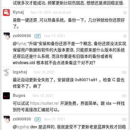
试很多次才能成功, 频繁更新比较伤固态, 想想还是退回稳定版.
flynaj
Nov 15, 2021 via Android
8
易数一键还原 ,可以热备系统，备份一下，几分钟就给你还原好
了。
zx900930
Nov 15, 2021
OP
9
@
flynaj
"升级"安装和备份还原不是一个概念, 备份还原没法实现
保留用户数据和软件的大版本更迭, 只能原来是什么版本的系统
还原后还是什么系统. 而且你要是有旧版本的备份或者有
windows.old 根本就不会点进来看这个对不对?
lzgshsj
Nov 15, 2021
10
最近自动更新全失败了，安装错误 0x80071a91 ，检查 C 盘也
修复不了，麻了
Buges
Nov 15, 2021
11
可以试试
https://cutter.re/
开源免费，界面简单。跟 ida 一样找
到符号直接改汇编就可以。
zx900930
Nov 15, 2021
OP
12
@
lzgshsj
dev 是这样的, 我就是受不了更新老是蓝屏失败才回稳