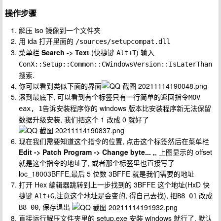
操作步骤
解压 iso 镜像到一个文件夹
用 ida 打开里面的
/sources/setupcompat.dll
菜单栏
Search -> Text
(快捷键
) 输入
Alt+T
ConX::Setup::Common::CWindowsVersion::IsLaterThan
搜索.
你可以看到类似下面的界面
滚到最底下, 可以看到有个标签只有一行简单的返回指令
MOV 
告诉安装程序你的 windows 版本比安装程序新无法保留
eax, 1
数据升级安装, 我们把这个 1 改成 0 就好了
现在我们需要知道这个指令的位置, 点击这个标签然后在菜单栏
Edit -> Patch Program -> Change byte... ,
, 上图显示的 offset
就是这个指令的地址了, 或者那个标签里也直接写了
loc_18003BFFE,最后 5 位数 3BFFE 就是我们需要的地址
打开 Hex 编辑器跳转到上一步找到的 3BFFE 这个地址(HxD 快
捷键
,注意这个地址是会变的, 得自己去找), 把
改成
Alt+G
B8 01
, 保存退出
B8 00
直接运行解压文件夹里的 setup.exe 安装 windows 就行了, 默认