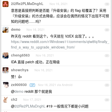
2i2Re2PLMaDnghL
Nov 16, 2021
19
意思是直接把判断是否能『升级安装』的 flag 给覆盖了？采用
『升级安装』的方式去降级，应该会在偶然的情况下出现不可预
知的问题吧……吗？
demo
Nov 16, 2021
20
昨天在 reddit 看到这个，今天就在 V2EX 出现了。。。
https://www.reddit.com/r/Windows11/comments/qtw8fq/finally_
find_a_way_to_upgrade_windows_from/
cheng6563
Nov 16, 2021
21
IDA 直接 patch 成功，正在降级
showchys
Nov 16, 2021
22
赞！👍
zx900930
Nov 16, 2021 via Android
OP
23
@
demo
reddit 那个就是我
ch2
Nov 17, 2021
24
@
2i2Re2PLMaDnghL
#19 一般情况下都是小问题