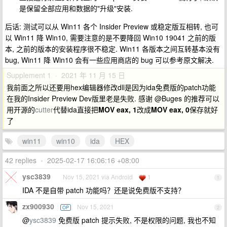
是保留全部应用和数据的"升级"安装.
后话: 测试可以从 Win11 各个 Insider Preview 或稳定版互相转, 也可
以 Win11 降 Win10, 需要注意的是不要降回 Win10 19041 之前的版
本, 之前的版本的安装程序很不稳定. Win11 各版本之间互转基本没有
bug, Win11 降 Win10 会有一些应用商店的 bug 可以参考原文解决.
Supplement 1 · 2021 年 11 月 15 日
我前面之所以还要用hex编辑器修改dll是因为ida免费版的patch功能
在我的Insider Preview Dev版里老是失败. 感谢 @Buges 的推荐可以
用开源的
cutter
代替ida直接把
MOV eax, 1
改成
MOV eax, 0
保存就好
了
win11
win10
ida
HEX
42 replies
•
2025-02-17 16:06:16 +08:00
ysc3839
Nov 15, 2021 via Android
1
1
IDA 不是自带 patch 功能吗？还是说免费版不支持？
zx900930
Nov 15, 2021
OP
2
@
ysc3839
免费版 patch 提示失败, 不是权限的问题, 我也不知