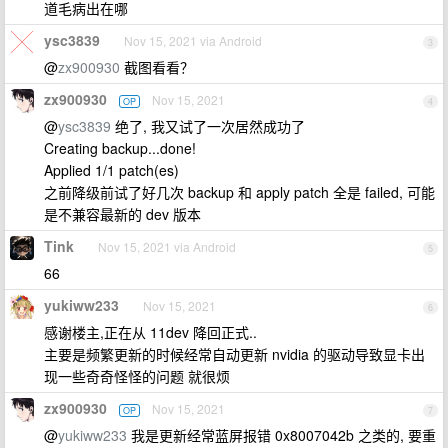
道毛病出在哪
ysc3839
Nov 15, 2021 via Android
3
@
zx900930
截图看看？
zx900930
Nov 15, 2021
OP
4
@
ysc3839
绝了, 我又试了一次居然成功了
Creating backup...done!
Applied 1/1 patch(es)
之前降级前试了好几次 backup 和 apply patch 全是 failed, 可能
是不兼容最新的 dev 版本
Tink
Nov 15, 2021 via Android
5
66
yukiww233
Nov 15, 2021
6
感谢楼主,正在从 11dev 降回正式..
主要是频繁更新的时候经常自动更新 nvidia 的驱动导致显卡出
现一些奇奇怪怪的问题 就很烦
zx900930
Nov 15, 2021
OP
7
@
yukiww233
我是更新经常蓝屏报错 0x8007042b 之类的, 要重