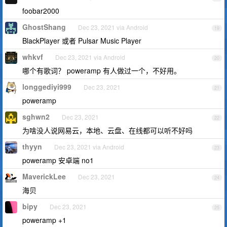
foobar2000
GhostShang
Dec 23, 2021 via Android
19
BlackPlayer 或者 Pulsar Music Player
whkvf
Dec 23, 2021 via Android
20
哪个有歌词？ poweramp 有人做过一个，不好用。
longgediyi999
Dec 23, 2021
21
poweramp
sghwn2
Dec 23, 2021
22
为啥没人说网易云，本地、云盘、在线都可以听不好吗
thyyn
Dec 23, 2021 via Android
23
poweramp 安卓端 no1
MaverickLee
Dec 23, 2021
24
海贝
bipy
Dec 23, 2021
25
poweramp +1