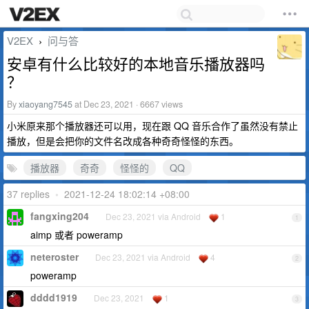
V2EX
问与答
›
安卓有什么比较好的本地音乐播放器吗
？
By
xiaoyang7545
at Dec 23, 2021 · 6667 views
小米原来那个播放器还可以用，现在跟 QQ 音乐合作了虽然没有禁止
播放，但是会把你的文件名改成各种奇奇怪怪的东西。
播放器
奇奇
怪怪的
QQ
37 replies
•
2021-12-24 18:02:14 +08:00
fangxing204
Dec 23, 2021 via Android
1
1
aimp 或者 poweramp
neteroster
Dec 23, 2021 via Android
4
2
poweramp
dddd1919
Dec 23, 2021
1
3