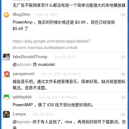
无广告不联网甚至什么都没有就一个简单功能强大的本地播放器
iBugOne
Dec 24, 2021
33
PowerAmp ，我买的时候价格还是 $3.99 ，现在已经涨到
$5.49 了
https://play.google.com/store/apps/details?
id=com.maxmpz.audioplayer.unlock
fakeDonaldTrump
Dec 24, 2021
34
@
yylzcom
顶 musicolet
yangwcool
Dec 24, 2021 via Android
35
椒盐音乐吧。通过文件系统管理音乐，简单好用。缺点就是图标
略丑。音质不清楚。
q000q000
Dec 24, 2021 via iPhone
36
PowerAMP ，换了 iOS 找不到比他更好用的。
Lwope
Dec 24, 2021
37
@
signalyc
终于有人说他了，nice ，再用别的软件下载歌词，完
美